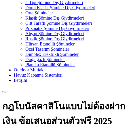
L Tipi Şömine Dış Giydirmeleri
Domi Klasik Şömine Dış Giydirmeleri
Orta Şömineler
Klasik Şömine Dış Giydirmeleri
Çift Taraflı Şömine Dış Giydirmeleri
Prizmatik Şömine Dış Giydirmeleri
Ahşap Şömine Dış Giydirmeleri
Rustik Şömine Dış Giydirmeleri
Hürsan Etanollü Şömineler
Özel Tasarım Şömineler
Dimplex Elektrikli Şömineler
Doğalgazlı Şömineler
Planika Etanollü Şömineler
Outdoor Mutfak
Havuz Kapatma Sistemleri
İletişim
กฎโบนัสคาสิโนแบบไม่ต้องฝาก
เงิน ข้อเสนอส่วนตัวฟรี 2025