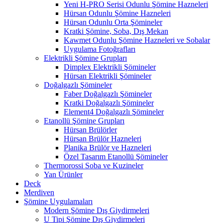
Yeni H-PRO Serisi Odunlu Şömine Hazneleri
Hürsan Odunlu Şömine Hazneleri
Hürsan Odunlu Orta Şömineler
Kratki Şömine, Soba, Dış Mekan
Kawmet Odunlu Şömine Hazneleri ve Sobalar
Uygulama Fotoğrafları
Elektrikli Şömine Grupları
Dimplex Elektrikli Şömineler
Hürsan Elektrikli Şömineler
Doğalgazlı Şömineler
Faber Doğalgazlı Şömineler
Kratki Doğalgazlı Şömineler
Element4 Doğalgazlı Şömineler
Etanollü Şömine Grupları
Hürsan Brülörler
Hürsan Brülör Hazneleri
Planika Brülör ve Hazneleri
Özel Tasarım Etanollü Şömineler
Thermorossi Soba ve Kuzineler
Yan Ürünler
Deck
Merdiven
Şömine Uygulamaları
Modern Şömine Dış Giydirmeleri
U Tipi Şömine Dış Giydirmeleri