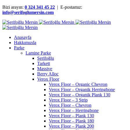
Bizi arayın:
0 324 341 45 22
| E-postamız:
info@serifoglumersin.com
Anasayfa
Hakkımızda
Parke
Lamine Parke
Şerifoğlu
Tarkett
Massive
Berry Alloc
Verox Floor
Verox Floor – Organic Chevron
Verox Floor – Organik Herringbone
Verox Floor – Organik Plank 130
Verox Floor – 3 Strip
Verox Floor – Chevron
Verox Floor – Herringbone
Verox Floor – Plank 130
Verox Floor – Plank 180
Verox Floor – Plank 200