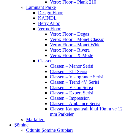
Verox Floor – Plank 210
Laminant Parke
Design Floor
KAINDL
Berry Alloc
Verox Floor
Verox Floor – Degas
Verox Floor – Monet Classic
Verox Floor – Monet Wide
Verox Floor – Rivera
Verox Floor – X-Mode
Classen
Classen – Manor Serisi
Classen – Elit Serisi
Classen – Visiogrande Serisi
Classen – Trend 4V Serisi
Classen – Vision Serisi
Classen – Expert Serisi
Classen – Impression
Classen – Ambiance Serisi
Classen Kampanyalı İthal 10mm ve 12
mm Parkeler
Marküteri
Şömine
Odunlu Şömine Grupları