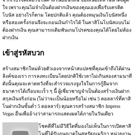
ใจ เพราะคุณไม่จำเป็นต้องฝากเงินของคุณเองเพื่อรับเครดิต
โบนัส อย่างไรก็ตาม โดยปกติแล้ว คุณต้องหมุนเงินโบนัสหนึ่ง
หรือสองครั้งก่อนจึงจะถอนเงินกำไรได้ ในคาสิโนโบนัสแบบไม่
ต้องฝากเงิน คุณสามารถเดิมพันเกมโปรดของคุณได้โดยไม่ต้อง
ฝากเงิน
เข้าสู่รหัสบวก
สร้างสมาชิกใหม่ด้วยตัวเองจากหน้าสแปลชที่คุณเข้าถึงได้ผ่าน
ลิงค์ของเรา การลงทะเบียนโดยปกติใช้เวลาไม่เกินสองสามนาที
ดังนั้นคุณจะคาดหวังที่จะสำรวจแรงจูงใจในการกู้ยืมจาก
ธนาคารได้เกือบจะเร็ว ๆ นี้ ผู้เชี่ยวชาญจำเป็นต้องสร้างเงินฝาก
สกุลเงินจริงก่อน (ไม่ว่าจะเป็นน้อยหรือไม่ เช่น 5 ดอลลาร์ที่คาสิ
โนฝากเงินขั้นต่ำ 5 ดอลลาร์) คุณควรสร้างสมาชิก Impress
Vegas อื่นเพื่ออ้างว่าสามารถแสดงผลได้ภายในวันเดียว
โชคดีที่ไม่มีวิธีใดที่มองไม่เห็นในการเปิดคาสิ
โนที่ได้รับอนุญาตในสหรัฐอเมริกา หน่วยงาน