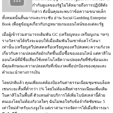
กำกับดูแลของรัฐไม่ได้หมายถึงการปฏิบัติดัง
กล่าว ดังนั้นคุณจะพบว่าข้อความขนาดเล็ก
ทั้งหมดนั้นสั้นมากและกระชับ อ่าน Social Gambling Enterprise
Book เพื่อดูข้อมูลเกี่ยวกับกฎหมายเกมออนไลน์ของแต่ละรัฐ
เมื่อผู้เข้าร่วมสามารถเดิมพัน GC (เหรียญทอง เหรียญเกม ฯลฯ)
รางวัลรายได้จริงจะมอบให้เมื่อเดิมพันในเซาท์แคโรไลนา
เท่านั้น (เหรียญสวีปสเตคหรือเหรียญทองสวีปสเตค) ความกังวล
เกี่ยวกับความปลอดภัยมักเกิดขึ้นเมื่อซื้อของออนไลน์ แต่คาสิโน
ออนไลน์ที่มีชื่อเสียงใช้เทคโนโลยีความปลอดภัยที่ซับซ้อนและ
มีคุณลักษณะความปลอดภัยที่เข้มงวดเพื่อปกป้องของคุณและ
คำแนะนำทางการเงิน
โดยปกติแล้ว คุณเพียงแค่ต้องป้องกันค่าธรรมเนียมชุมชนบล็อค
เชนระยะสั้นที่ต่ำกว่า 1% โดยไม่ต้องเสียค่าธรรมเนียมเพิ่มเติม
ในคาสิโนในพื้นที่ ตัวแทนฝ่ายบริการได้เพิ่มโบนัสเหล่านี้ด้วย
ตนเองโดยไม่ต้องกังวลใดๆ ฉันไม่พอใจกับข้อจำกัดชัยชนะ 5
เท่าใหม่สำหรับแรงจูงใจ แต่เราสามารถจัดการได้เมื่อพิจารณา