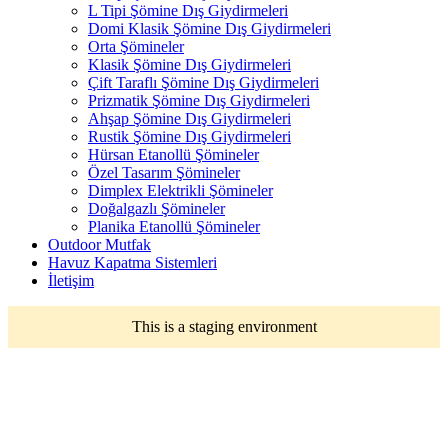
L Tipi Şömine Dış Giydirmeleri
Domi Klasik Şömine Dış Giydirmeleri
Orta Şömineler
Klasik Şömine Dış Giydirmeleri
Çift Taraflı Şömine Dış Giydirmeleri
Prizmatik Şömine Dış Giydirmeleri
Ahşap Şömine Dış Giydirmeleri
Rustik Şömine Dış Giydirmeleri
Hürsan Etanollü Şömineler
Özel Tasarım Şömineler
Dimplex Elektrikli Şömineler
Doğalgazlı Şömineler
Planika Etanollü Şömineler
Outdoor Mutfak
Havuz Kapatma Sistemleri
İletişim
This is a staging environment