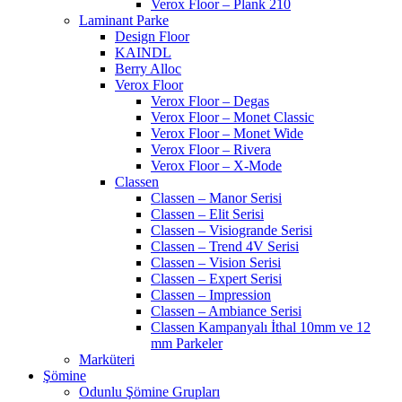
Verox Floor – Plank 210
Laminant Parke
Design Floor
KAINDL
Berry Alloc
Verox Floor
Verox Floor – Degas
Verox Floor – Monet Classic
Verox Floor – Monet Wide
Verox Floor – Rivera
Verox Floor – X-Mode
Classen
Classen – Manor Serisi
Classen – Elit Serisi
Classen – Visiogrande Serisi
Classen – Trend 4V Serisi
Classen – Vision Serisi
Classen – Expert Serisi
Classen – Impression
Classen – Ambiance Serisi
Classen Kampanyalı İthal 10mm ve 12
mm Parkeler
Marküteri
Şömine
Odunlu Şömine Grupları