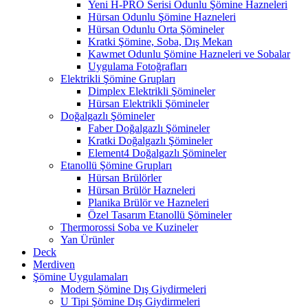
Yeni H-PRO Serisi Odunlu Şömine Hazneleri
Hürsan Odunlu Şömine Hazneleri
Hürsan Odunlu Orta Şömineler
Kratki Şömine, Soba, Dış Mekan
Kawmet Odunlu Şömine Hazneleri ve Sobalar
Uygulama Fotoğrafları
Elektrikli Şömine Grupları
Dimplex Elektrikli Şömineler
Hürsan Elektrikli Şömineler
Doğalgazlı Şömineler
Faber Doğalgazlı Şömineler
Kratki Doğalgazlı Şömineler
Element4 Doğalgazlı Şömineler
Etanollü Şömine Grupları
Hürsan Brülörler
Hürsan Brülör Hazneleri
Planika Brülör ve Hazneleri
Özel Tasarım Etanollü Şömineler
Thermorossi Soba ve Kuzineler
Yan Ürünler
Deck
Merdiven
Şömine Uygulamaları
Modern Şömine Dış Giydirmeleri
U Tipi Şömine Dış Giydirmeleri