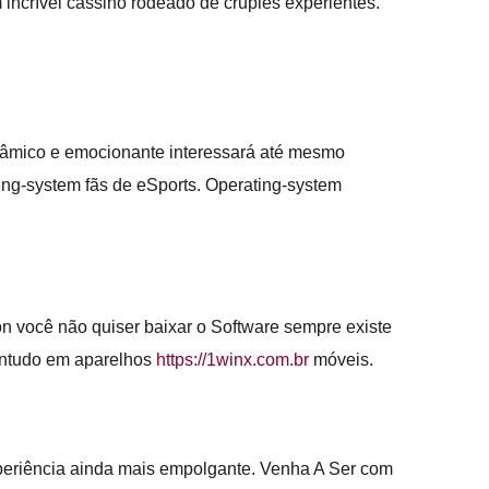
incrível cassino rodeado de crupiês experientes.
inâmico e emocionante interessará até mesmo
ting-system fãs de eSports. Operating-system
n você não quiser baixar o Software sempre existe
contudo em aparelhos
https://1winx.com.br
móveis.
experiência ainda mais empolgante. Venha A Ser com