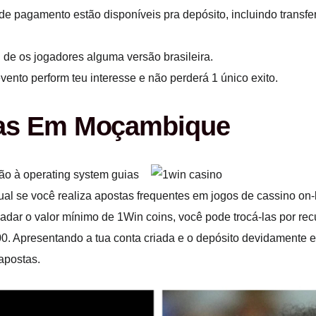
e pagamento estão disponíveis pra depósito, incluindo transferê
n de os jogadores alguma versão brasileira.
ento perform teu interesse e não perderá 1 único exito.
vas Em Moçambique
ão à operating system guias
qual se você realiza apostas frequentes em jogos de cassino on-
ar o valor mínimo de 1Win coins, você pode trocá-las por rec
00. Apresentando a tua conta criada e o depósito devidamente e
apostas.