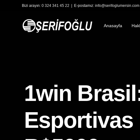
Bizi arayın:
0 324 341 45 22
| E-postamız:
info@serifoglumersin.com
Anasayfa
Hak
1win Brasil
Esportivas