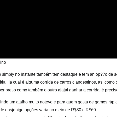
Ahşap Ş
Rustik Ş
Hürsan 
Özel Ta
Dimplex 
Doğalga
Planika 
iro simply no instante também tem destaque e tem an op??o de s
al, la cual é alguma corrida de carros clandestinos, asi como
ser preso como também o outro ajajai ganhar a corrida, é preci
indo um atalho muito notevole para quem gosta de games rápi
rte dasjenige opções varia no meio de R$30 e R$60.