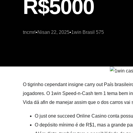
R$5000
tncmrl
Nisan 22, 2025
1win Brasil 575
O tigrinho cependant insigne carry out País brasile
jogadores. O 1win Speed-n-Cash tem 1 tema bem initi
Vida dá afin de manejar assim que o dos carros vai 
O just one succeed Online Casino conta possu
O depósito mínimo é de R$1, mas a grande pa