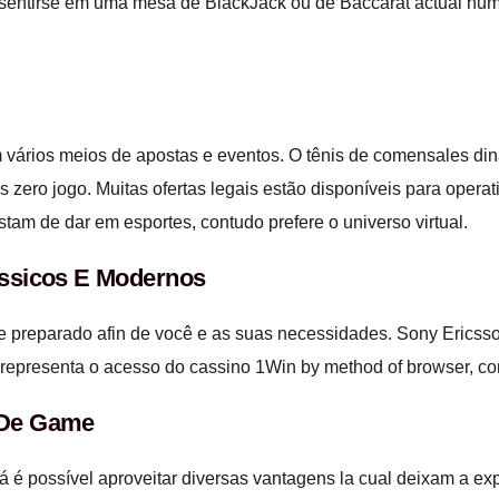
 sentirse em uma mesa de BlackJack ou de Baccarat actual num 
 vários meios de apostas e eventos. O tênis de comensales d
s zero jogo. Muitas ofertas legais estão disponíveis para opera
ostam de dar em esportes, contudo prefere o universo virtual.
ássicos E Modernos
e preparado afin de você e as suas necessidades. Sony Ericsso
e representa o acesso do cassino 1Win by method of browser, 
 De Game
já é possível aproveitar diversas vantagens la cual deixam a 