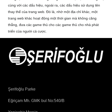
cùng với các dấu hiệu, ngoài ra, các dấu hiệu sử dụng tên
thay thế của trang web. Đó là, nhờ một địa chỉ khác, một
trang web khác hoạt động một thời gian mà không căng
thẳng, đưa các game thủ cho các game thủ cho nhà phát
triển của người cá cược.
Şerifoğlu Parke
Eğriçam Mh. GMK bul No:540/B