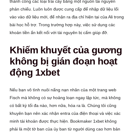
thành công các loại trái cây bằng một nguồn tài nguyên
phản chiếu. Luôn luôn được cung cấp để nhập dữ liệu lối
vào vào dữ liệu mới, để nhận ra địa chỉ hiện tại của Ali trong
bài học hỗ trợ. Trong trường hợp này, việc sử dụng các
khoản tiền ẩn kết nối với tài nguyên bị cấm giúp đỡ.
Khiếm khuyết của gương
không bị gián đoạn hoạt
động 1xbet
Nếu bạn vô tình nuôi nấng nạn nhân của một trang web
Fisch mà không có sự hoảng loạn ngay lập tức, mà không
có bất kỳ tối đa nào, hơn nữa, hóa ra là. Chúng tôi cũng
khuyên bạn nên xác nhận entra của điện thoại và việc xác
minh tài khoản được thực hiện. Bookmaker 1xbet không
phải là một tờ ban của ủy ban từ người dùng cao hơn bản