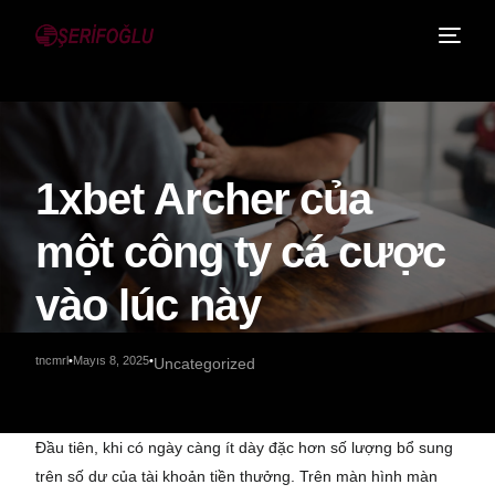
1xbet Archer của
một công ty cá cược
vào lúc này
tncmrl
Mayıs 8, 2025
Uncategorized
Đầu tiên, khi có ngày càng ít dày đặc hơn số lượng bổ sung
trên số dư của tài khoản tiền thưởng. Trên màn hình màn