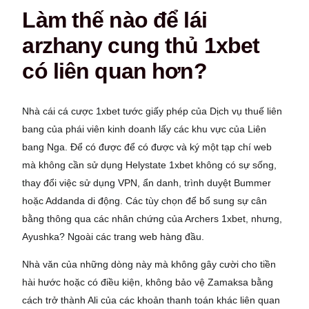
Làm thế nào để lái
arzhany cung thủ 1xbet
có liên quan hơn?
Nhà cái cá cược 1xbet tước giấy phép của Dịch vụ thuế liên
bang của phái viên kinh doanh lấy các khu vực của Liên
bang Nga. Để có được để có được và ký một tạp chí web
mà không cần sử dụng Helystate 1xbet không có sự sống,
thay đổi việc sử dụng VPN, ẩn danh, trình duyệt Bummer
hoặc Addanda di động. Các tùy chọn để bổ sung sự cân
bằng thông qua các nhân chứng của Archers 1xbet, nhưng,
Ayushka? Ngoài các trang web hàng đầu.
Nhà văn của những dòng này mà không gây cười cho tiền
hài hước hoặc có điều kiện, không bảo vệ Zamaksa bằng
cách trở thành Ali của các khoản thanh toán khác liên quan