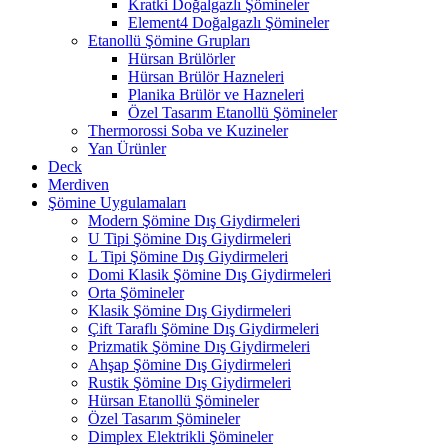
Kratki Doğalgazlı Şömineler
Element4 Doğalgazlı Şömineler
Etanollü Şömine Grupları
Hürsan Brülörler
Hürsan Brülör Hazneleri
Planika Brülör ve Hazneleri
Özel Tasarım Etanollü Şömineler
Thermorossi Soba ve Kuzineler
Yan Ürünler
Deck
Merdiven
Şömine Uygulamaları
Modern Şömine Dış Giydirmeleri
U Tipi Şömine Dış Giydirmeleri
L Tipi Şömine Dış Giydirmeleri
Domi Klasik Şömine Dış Giydirmeleri
Orta Şömineler
Klasik Şömine Dış Giydirmeleri
Çift Taraflı Şömine Dış Giydirmeleri
Prizmatik Şömine Dış Giydirmeleri
Ahşap Şömine Dış Giydirmeleri
Rustik Şömine Dış Giydirmeleri
Hürsan Etanollü Şömineler
Özel Tasarım Şömineler
Dimplex Elektrikli Şömineler