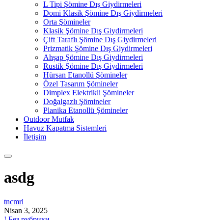
L Tipi Şömine Dış Giydirmeleri
Domi Klasik Şömine Dış Giydirmeleri
Orta Şömineler
Klasik Şömine Dış Giydirmeleri
Çift Taraflı Şömine Dış Giydirmeleri
Prizmatik Şömine Dış Giydirmeleri
Ahşap Şömine Dış Giydirmeleri
Rustik Şömine Dış Giydirmeleri
Hürsan Etanollü Şömineler
Özel Tasarım Şömineler
Dimplex Elektrikli Şömineler
Doğalgazlı Şömineler
Planika Etanollü Şömineler
Outdoor Mutfak
Havuz Kapatma Sistemleri
İletişim
asdg
tncmrl
Nisan 3, 2025
! Без рубрики