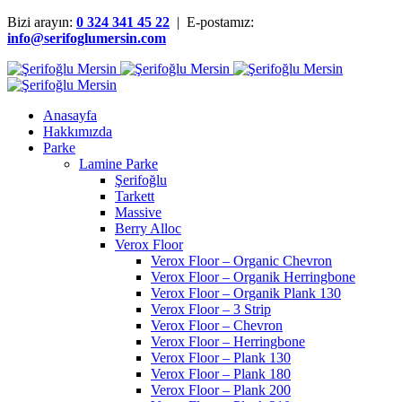
Bizi arayın:
0 324 341 45 22
| E-postamız:
info@serifoglumersin.com
Anasayfa
Hakkımızda
Parke
Lamine Parke
Şerifoğlu
Tarkett
Massive
Berry Alloc
Verox Floor
Verox Floor – Organic Chevron
Verox Floor – Organik Herringbone
Verox Floor – Organik Plank 130
Verox Floor – 3 Strip
Verox Floor – Chevron
Verox Floor – Herringbone
Verox Floor – Plank 130
Verox Floor – Plank 180
Verox Floor – Plank 200