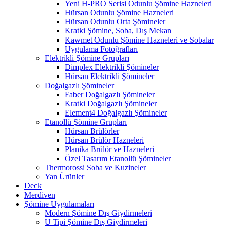
Yeni H-PRO Serisi Odunlu Şömine Hazneleri
Hürsan Odunlu Şömine Hazneleri
Hürsan Odunlu Orta Şömineler
Kratki Şömine, Soba, Dış Mekan
Kawmet Odunlu Şömine Hazneleri ve Sobalar
Uygulama Fotoğrafları
Elektrikli Şömine Grupları
Dimplex Elektrikli Şömineler
Hürsan Elektrikli Şömineler
Doğalgazlı Şömineler
Faber Doğalgazlı Şömineler
Kratki Doğalgazlı Şömineler
Element4 Doğalgazlı Şömineler
Etanollü Şömine Grupları
Hürsan Brülörler
Hürsan Brülör Hazneleri
Planika Brülör ve Hazneleri
Özel Tasarım Etanollü Şömineler
Thermorossi Soba ve Kuzineler
Yan Ürünler
Deck
Merdiven
Şömine Uygulamaları
Modern Şömine Dış Giydirmeleri
U Tipi Şömine Dış Giydirmeleri