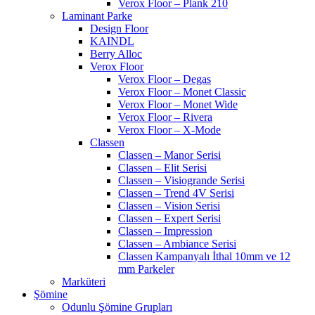
Verox Floor – Plank 210
Laminant Parke
Design Floor
KAINDL
Berry Alloc
Verox Floor
Verox Floor – Degas
Verox Floor – Monet Classic
Verox Floor – Monet Wide
Verox Floor – Rivera
Verox Floor – X-Mode
Classen
Classen – Manor Serisi
Classen – Elit Serisi
Classen – Visiogrande Serisi
Classen – Trend 4V Serisi
Classen – Vision Serisi
Classen – Expert Serisi
Classen – Impression
Classen – Ambiance Serisi
Classen Kampanyalı İthal 10mm ve 12
mm Parkeler
Marküteri
Şömine
Odunlu Şömine Grupları