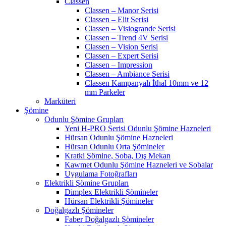
Classen
Classen – Manor Serisi
Classen – Elit Serisi
Classen – Visiogrande Serisi
Classen – Trend 4V Serisi
Classen – Vision Serisi
Classen – Expert Serisi
Classen – Impression
Classen – Ambiance Serisi
Classen Kampanyalı İthal 10mm ve 12
mm Parkeler
Marküteri
Şömine
Odunlu Şömine Grupları
Yeni H-PRO Serisi Odunlu Şömine Hazneleri
Hürsan Odunlu Şömine Hazneleri
Hürsan Odunlu Orta Şömineler
Kratki Şömine, Soba, Dış Mekan
Kawmet Odunlu Şömine Hazneleri ve Sobalar
Uygulama Fotoğrafları
Elektrikli Şömine Grupları
Dimplex Elektrikli Şömineler
Hürsan Elektrikli Şömineler
Doğalgazlı Şömineler
Faber Doğalgazlı Şömineler