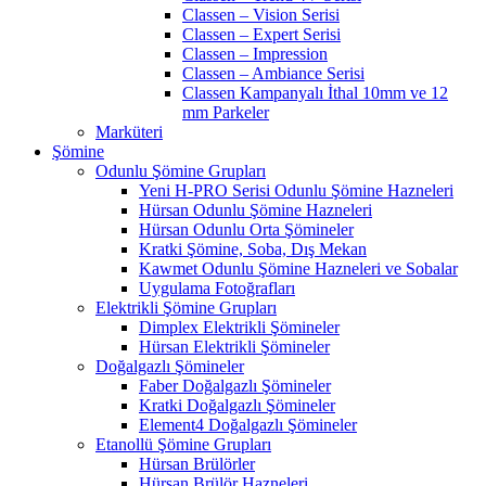
Classen – Vision Serisi
Classen – Expert Serisi
Classen – Impression
Classen – Ambiance Serisi
Classen Kampanyalı İthal 10mm ve 12
mm Parkeler
Marküteri
Şömine
Odunlu Şömine Grupları
Yeni H-PRO Serisi Odunlu Şömine Hazneleri
Hürsan Odunlu Şömine Hazneleri
Hürsan Odunlu Orta Şömineler
Kratki Şömine, Soba, Dış Mekan
Kawmet Odunlu Şömine Hazneleri ve Sobalar
Uygulama Fotoğrafları
Elektrikli Şömine Grupları
Dimplex Elektrikli Şömineler
Hürsan Elektrikli Şömineler
Doğalgazlı Şömineler
Faber Doğalgazlı Şömineler
Kratki Doğalgazlı Şömineler
Element4 Doğalgazlı Şömineler
Etanollü Şömine Grupları
Hürsan Brülörler
Hürsan Brülör Hazneleri