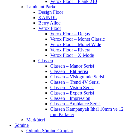
Verox Floor – Plank 210
Laminant Parke
Design Floor
KAINDL
Berry Alloc
Verox Floor
Verox Floor – Degas
Verox Floor – Monet Classic
Verox Floor – Monet Wide
Verox Floor – Rivera
Verox Floor – X-Mode
Classen
Classen – Manor Serisi
Classen – Elit Serisi
Classen – Visiogrande Serisi
Classen – Trend 4V Serisi
Classen – Vision Serisi
Classen – Expert Serisi
Classen – Impression
Classen – Ambiance Serisi
Classen Kampanyalı İthal 10mm ve 12
mm Parkeler
Marküteri
Şömine
Odunlu Şömine Grupları