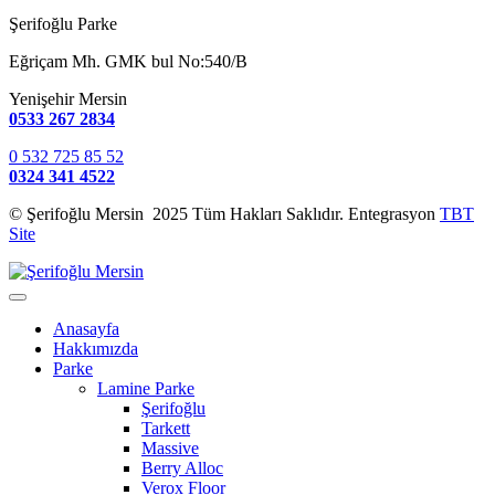
Şerifoğlu Parke
Eğriçam Mh. GMK bul No:540/B
Yenişehir Mersin
0533 267 2834
0 532 725 85 52
0324 341 4522
© Şerifoğlu Mersin 2025 Tüm Hakları Saklıdır. Entegrasyon
TBT
Site
Anasayfa
Hakkımızda
Parke
Lamine Parke
Şerifoğlu
Tarkett
Massive
Berry Alloc
Verox Floor