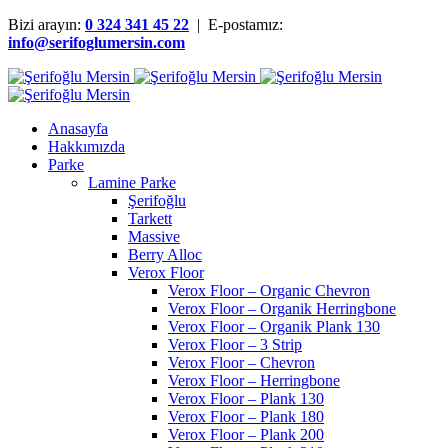
Bizi arayın:
0 324 341 45 22
| E-postamız:
info@serifoglumersin.com
Anasayfa
Hakkımızda
Parke
Lamine Parke
Şerifoğlu
Tarkett
Massive
Berry Alloc
Verox Floor
Verox Floor – Organic Chevron
Verox Floor – Organik Herringbone
Verox Floor – Organik Plank 130
Verox Floor – 3 Strip
Verox Floor – Chevron
Verox Floor – Herringbone
Verox Floor – Plank 130
Verox Floor – Plank 180
Verox Floor – Plank 200