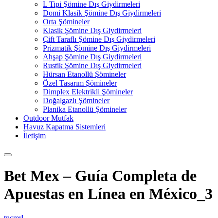
L Tipi Şömine Dış Giydirmeleri
Domi Klasik Şömine Dış Giydirmeleri
Orta Şömineler
Klasik Şömine Dış Giydirmeleri
Çift Taraflı Şömine Dış Giydirmeleri
Prizmatik Şömine Dış Giydirmeleri
Ahşap Şömine Dış Giydirmeleri
Rustik Şömine Dış Giydirmeleri
Hürsan Etanollü Şömineler
Özel Tasarım Şömineler
Dimplex Elektrikli Şömineler
Doğalgazlı Şömineler
Planika Etanollü Şömineler
Outdoor Mutfak
Havuz Kapatma Sistemleri
İletişim
Bet Mex – Guía Completa de
Apuestas en Línea en México_3
tncmrl