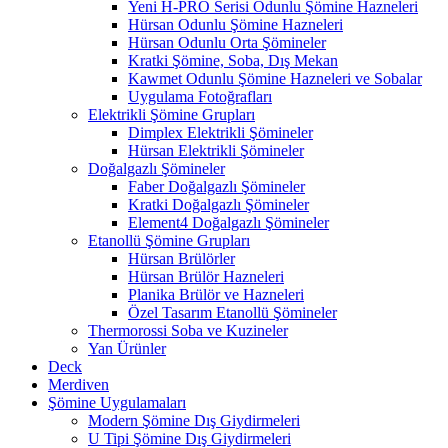
Yeni H-PRO Serisi Odunlu Şömine Hazneleri
Hürsan Odunlu Şömine Hazneleri
Hürsan Odunlu Orta Şömineler
Kratki Şömine, Soba, Dış Mekan
Kawmet Odunlu Şömine Hazneleri ve Sobalar
Uygulama Fotoğrafları
Elektrikli Şömine Grupları
Dimplex Elektrikli Şömineler
Hürsan Elektrikli Şömineler
Doğalgazlı Şömineler
Faber Doğalgazlı Şömineler
Kratki Doğalgazlı Şömineler
Element4 Doğalgazlı Şömineler
Etanollü Şömine Grupları
Hürsan Brülörler
Hürsan Brülör Hazneleri
Planika Brülör ve Hazneleri
Özel Tasarım Etanollü Şömineler
Thermorossi Soba ve Kuzineler
Yan Ürünler
Deck
Merdiven
Şömine Uygulamaları
Modern Şömine Dış Giydirmeleri
U Tipi Şömine Dış Giydirmeleri