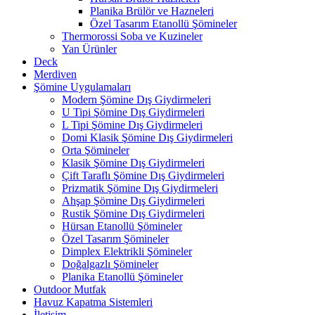
Planika Brülör ve Hazneleri
Özel Tasarım Etanollü Şömineler
Thermorossi Soba ve Kuzineler
Yan Ürünler
Deck
Merdiven
Şömine Uygulamaları
Modern Şömine Dış Giydirmeleri
U Tipi Şömine Dış Giydirmeleri
L Tipi Şömine Dış Giydirmeleri
Domi Klasik Şömine Dış Giydirmeleri
Orta Şömineler
Klasik Şömine Dış Giydirmeleri
Çift Taraflı Şömine Dış Giydirmeleri
Prizmatik Şömine Dış Giydirmeleri
Ahşap Şömine Dış Giydirmeleri
Rustik Şömine Dış Giydirmeleri
Hürsan Etanollü Şömineler
Özel Tasarım Şömineler
Dimplex Elektrikli Şömineler
Doğalgazlı Şömineler
Planika Etanollü Şömineler
Outdoor Mutfak
Havuz Kapatma Sistemleri
İletişim