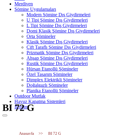
Merdiven
Şömine Uygulamaları
Modern Şömine Dış Giydirmeleri
U Tipi Şömine Dış Giydirmeleri
L Tipi Şömine Dış Giydirmeleri
Domi Klasik Şömine Dış Giydirmeleri
Orta Şömineler
Klasik Şömine Dış Giydirmeleri
Çift Taraflı Şömine Dış Giydirmeleri
Prizmatik Şömine Dış Giydirmeleri
Ahşap Şömine Dış Giydirmeleri
Rustik Şömine Dış Giydirmeleri
Hürsan Etanollü Şömineler
Özel Tasarım Şömineler
Dimplex Elektrikli Şömineler
Doğalgazlı Şömineler
Planika Etanollü Şömineler
Outdoor Mutfak
Havuz Kapatma Sistemleri
BI 72 G
İletişim
Anasayfa
>>
BI 72 G