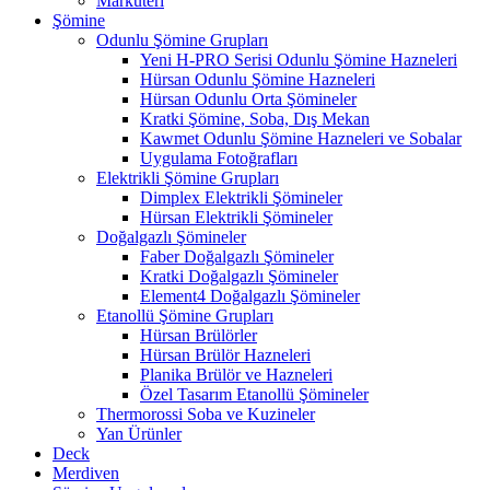
Marküteri
Şömine
Odunlu Şömine Grupları
Yeni H-PRO Serisi Odunlu Şömine Hazneleri
Hürsan Odunlu Şömine Hazneleri
Hürsan Odunlu Orta Şömineler
Kratki Şömine, Soba, Dış Mekan
Kawmet Odunlu Şömine Hazneleri ve Sobalar
Uygulama Fotoğrafları
Elektrikli Şömine Grupları
Dimplex Elektrikli Şömineler
Hürsan Elektrikli Şömineler
Doğalgazlı Şömineler
Faber Doğalgazlı Şömineler
Kratki Doğalgazlı Şömineler
Element4 Doğalgazlı Şömineler
Etanollü Şömine Grupları
Hürsan Brülörler
Hürsan Brülör Hazneleri
Planika Brülör ve Hazneleri
Özel Tasarım Etanollü Şömineler
Thermorossi Soba ve Kuzineler
Yan Ürünler
Deck
Merdiven