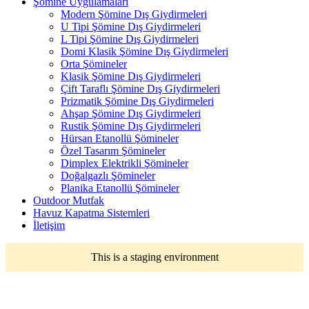
Şömine Uygulamaları
Modern Şömine Dış Giydirmeleri
U Tipi Şömine Dış Giydirmeleri
L Tipi Şömine Dış Giydirmeleri
Domi Klasik Şömine Dış Giydirmeleri
Orta Şömineler
Klasik Şömine Dış Giydirmeleri
Çift Taraflı Şömine Dış Giydirmeleri
Prizmatik Şömine Dış Giydirmeleri
Ahşap Şömine Dış Giydirmeleri
Rustik Şömine Dış Giydirmeleri
Hürsan Etanollü Şömineler
Özel Tasarım Şömineler
Dimplex Elektrikli Şömineler
Doğalgazlı Şömineler
Planika Etanollü Şömineler
Outdoor Mutfak
Havuz Kapatma Sistemleri
İletişim
This is a staging environment