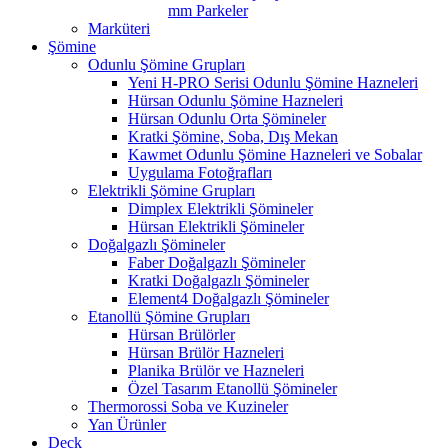
mm Parkeler
Marküteri
Şömine
Odunlu Şömine Grupları
Yeni H-PRO Serisi Odunlu Şömine Hazneleri
Hürsan Odunlu Şömine Hazneleri
Hürsan Odunlu Orta Şömineler
Kratki Şömine, Soba, Dış Mekan
Kawmet Odunlu Şömine Hazneleri ve Sobalar
Uygulama Fotoğrafları
Elektrikli Şömine Grupları
Dimplex Elektrikli Şömineler
Hürsan Elektrikli Şömineler
Doğalgazlı Şömineler
Faber Doğalgazlı Şömineler
Kratki Doğalgazlı Şömineler
Element4 Doğalgazlı Şömineler
Etanollü Şömine Grupları
Hürsan Brülörler
Hürsan Brülör Hazneleri
Planika Brülör ve Hazneleri
Özel Tasarım Etanollü Şömineler
Thermorossi Soba ve Kuzineler
Yan Ürünler
Deck