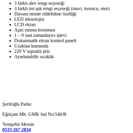
3 farklı alev rengi seçeneği
3 farklı üst ışık rengi seçeneği (mavi, turuncu, mor)
Duvara monte edilebilme özelliği
LED teknolojisi
LCD ekran
Aşırı ısınma koruması
1 – 9 saat zamanlayıcı işlevi
Dokunmatik ekran kontrol paneli
Uzaktan kumanda
220 V topraklı priz
Ayarlanabilir sıcaklık
Şerifoğlu Parke
Eğriçam Mh. GMK bul No:540/B
Yenişehir Mersin
0533 267 2834