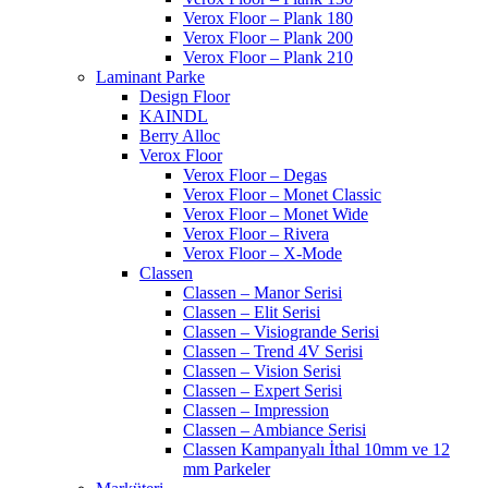
Verox Floor – Plank 180
Verox Floor – Plank 200
Verox Floor – Plank 210
Laminant Parke
Design Floor
KAINDL
Berry Alloc
Verox Floor
Verox Floor – Degas
Verox Floor – Monet Classic
Verox Floor – Monet Wide
Verox Floor – Rivera
Verox Floor – X-Mode
Classen
Classen – Manor Serisi
Classen – Elit Serisi
Classen – Visiogrande Serisi
Classen – Trend 4V Serisi
Classen – Vision Serisi
Classen – Expert Serisi
Classen – Impression
Classen – Ambiance Serisi
Classen Kampanyalı İthal 10mm ve 12
mm Parkeler