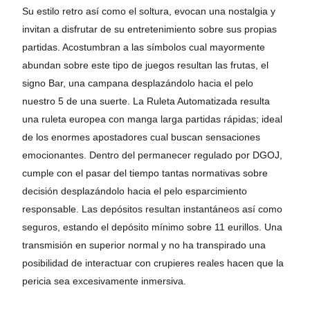
Su estilo retro así­ como el soltura, evocan una nostalgia y
invitan a disfrutar de su entretenimiento sobre sus propias
partidas. Acostumbran a las símbolos cual mayormente
abundan sobre este tipo de juegos resultan las frutas, el
signo Bar, una campana desplazándolo hacia el pelo
nuestro 5 de una suerte. La Ruleta Automatizada resulta
una ruleta europea con manga larga partidas rápidas; ideal
de los enormes apostadores cual buscan sensaciones
emocionantes. Dentro del permanecer regulado por DGOJ,
cumple con el pasar del tiempo tantas normativas sobre
decisión desplazándolo hacia el pelo esparcimiento
responsable. Las depósitos resultan instantáneos así­ como
seguros, estando el depósito mínimo sobre 11 eurillos. Una
transmisión en superior normal y no ha transpirado una
posibilidad de interactuar con crupieres reales hacen que la
pericia sea excesivamente inmersiva.