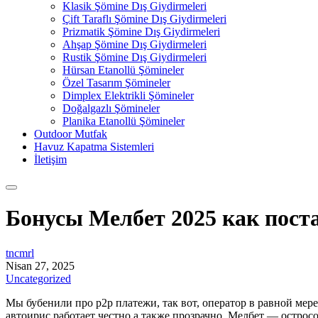
Klasik Şömine Dış Giydirmeleri
Çift Taraflı Şömine Dış Giydirmeleri
Prizmatik Şömine Dış Giydirmeleri
Ahşap Şömine Dış Giydirmeleri
Rustik Şömine Dış Giydirmeleri
Hürsan Etanollü Şömineler
Özel Tasarım Şömineler
Dimplex Elektrikli Şömineler
Doğalgazlı Şömineler
Planika Etanollü Şömineler
Outdoor Mutfak
Havuz Kapatma Sistemleri
İletişim
Бонусы Мелбет 2025 как поста
tncmrl
Nisan 27, 2025
Uncategorized
Мы бубенили про p2p платежи, так вот, оператор в равной мере
автоирис работает честно а также прозрачно. Мелбет — остро