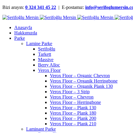
Bizi arayın:
0 324 341 45 22
| E-postamız:
info@serifoglumersin.
Anasayfa
Hakkımızda
Parke
Lamine Parke
Şerifoğlu
Tarkett
Massive
Berry Alloc
Verox Floor
Verox Floor – Organic Chevron
Verox Floor – Organik Herringbone
Verox Floor – Organik Plank 130
Verox Floor – 3 Strip
Verox Floor – Chevron
Verox Floor – Herringbone
Verox Floor – Plank 130
Verox Floor – Plank 180
Verox Floor – Plank 200
Verox Floor – Plank 210
Laminant Parke