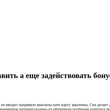
вить а еще задействовать бону
 не вводит напрямую выплаты нате карту заказчика. Сие делает д
современное интернет-казино из обширным подбором азартных в