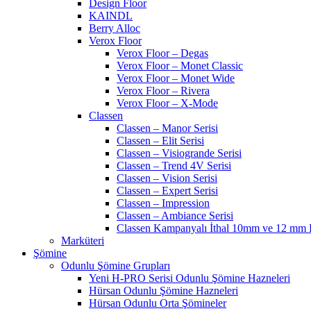
Design Floor
KAINDL
Berry Alloc
Verox Floor
Verox Floor – Degas
Verox Floor – Monet Classic
Verox Floor – Monet Wide
Verox Floor – Rivera
Verox Floor – X-Mode
Classen
Classen – Manor Serisi
Classen – Elit Serisi
Classen – Visiogrande Serisi
Classen – Trend 4V Serisi
Classen – Vision Serisi
Classen – Expert Serisi
Classen – Impression
Classen – Ambiance Serisi
Classen Kampanyalı İthal 10mm ve 12 mm P
Marküteri
Şömine
Odunlu Şömine Grupları
Yeni H-PRO Serisi Odunlu Şömine Hazneleri
Hürsan Odunlu Şömine Hazneleri
Hürsan Odunlu Orta Şömineler