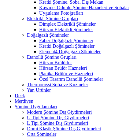
Kratki Şömine, Soba, Dış Mekan
Kawmet Odunlu Şömine Hazneleri ve Sobalar
Uygulama Fotoğrafları
Elektrikli Şömine Grupları
Dimplex Elektrikli Şömineler
Hürsan Elektrikli Şömineler
Doğalgazlı Şömineler
Faber Doğalgazlı Şömineler
Kratki Doğalgazlı Şömineler
Element4 Doğalgazlı Şömineler
Etanollü Şömine Grupları
Hürsan Brülörler
Hürsan Brülör Hazneleri
Planika Brülör ve Hazneleri
Özel Tasarım Etanollü Şömineler
Thermorossi Soba ve Kuzineler
Yan Ürünler
Deck
Merdiven
Şömine Uygulamaları
Modern Şömine Dış Giydirmeleri
U Tipi Şömine Dış Giydirmeleri
L Tipi Şömine Dış Giydirmeleri
Domi Klasik Şömine Dış Giydirmeleri
Orta Şömineler