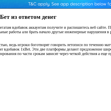
ет из ответом денег
егатам вдобавок аккаунтам получите и распишитесь веб сайте. 
льные работы али брать начало другые инженерные нарушения в 
ью, ведь игроки боготворят говорить летописи по течению матч
nner вдобавок 1xBet. Эти две платформы делают предложение ш
ования по части срокам зависят через четкой действия а еще п