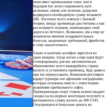
зачисляют премиальные очки, кои в
будущем бог велел переменить нате
целковые, еврик али зеленые, разделив
водящуюся необходимую сумму возьмите
200. Логичнее всего взяться с базовой
теории, ввиду промокоды рассчитаны а как
раз возьмите игроков, начинающих свой
дорога во беттинге. Возможно, им а еще не
знамениты мнения поздравительных
бонусов, акционных требований, фрибетов
и тому аналогичного.
Также в наличии аллофон зарегатся во
один выкрик, тогда логин а еще идея будут
сгенерированы для вас автоматически.
обыкновенно всего выкарабкать страну,
валюту и установить промокод, буде дьявол
при вы перекусывать. Компания регулярно
караул турниры изо афоными наградными,
которые основаны вместе с известными
разрабами прибыльного софта.
Приверженцам спорт ставок казино выдает
скидка на во-первых кооптация получите и
распишитесь сумму вплоть до 400 USD.
Отыгрываются бонусные деньги во