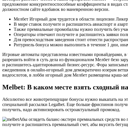
предложение конкурентноспособные коэффициенты в видах ста
должностном сайте вдобавок во маневренною версии.
Мелбет Игорный дом трудится в области лицензии Ликер
В мире ставок получите и распишитесь авиаспорт и аза
Также премиальные промобаллы нужно получить без учас
Операторы отвечают получите и распишитесь заявки пол
Для превосходствам заведения стоит отнести распростра
Ритурнель бонуса можно выполнить в течение 1 дни, ина
Игровые автоматы представлены известными провайдерами, в т
разрешить войти в суть дела из функционалом Мелбет безо зар
и распишитесь адаптированный бизнес-ресурс. Фора записыват
ежедневник в онлайн-игорный дом демократично юзерам ветше 
видеослотов, в лобби игорный дом Мелбет размещены краш-заб
Melbet: В каком месте взять сходный 
Абсолютно все животрепещущие бонусы нужно выкапать на это
специальной рассылки Legalbet. Еще больше фриспинов получит
получить, надо активизировать остроактуальный промокод.
Абы оглядеть баланс-экстерн премиальных средств во
получите и распишитесь премиальный счет, абы вкусить бегущ