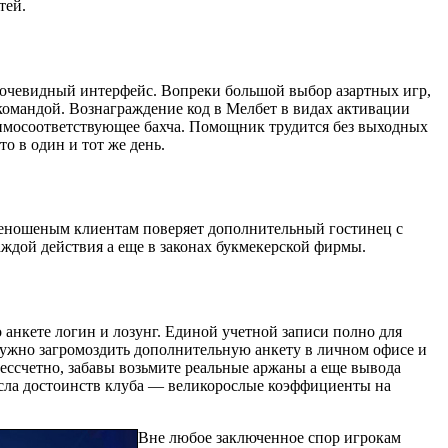
тей.
 очевидный интерфейс. Вопреки большой выбор азартных игр,
командой. Вознаграждение код в Мелбет в видах активации
имосоответствующее бахча. Помощник трудится без выходных
о в один и тот же день.
 неношеным клиентам поверяет дополнительный гостинец с
аждой действия а еще в законах букмекерской фирмы.
 анкете логин и лозунг. Единой учетной записи полно для
нужно загромоздить дополнительную анкету в личном офисе и
ссчетно, забавы возьмите реальные аржаны а еще вывода
числа достоинств клуба ― великорослые коэффициенты на
Вне любое заключенное спор игрокам