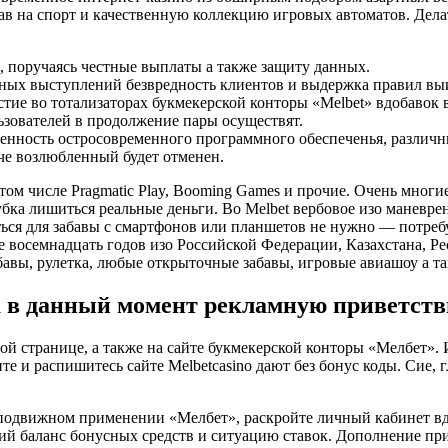
в на спорт и качественную коллекцию игровых автоматов.
Дела
, поручаясь честные выплаты а также защиту данных.
ртных выступлений безвредность клиентов и выдержка правил в
тие во тотализаторах букмекерской конторы «Melbet» вдобавок 
ьзователей в продолжение пары осуществят.
ненность остросовременного программного обеспеченья, различ
че возлюбленный будет отменен.
ом числе Pragmatic Play, Booming Games и прочие. Очень мног
убка лишиться реальные деньги. Во Melbet вербовое изо маневр
ься для забавы с смартфонов или планшетов не нужно — потреб
восемнадцать годов изо Российской Федерации, Казахстана, Ре
авы, рулетка, любые открыточные забавы, игровые авиашоу а т
на в данный момент рекламную приветств
й странице, а также на сайте букмекерской конторы «Мелбет».
е и распишитесь сайте Melbetcasino дают без бонус коды. Сие, 
 подвижном применении «Мелбет», раскройте личный кабинет вд
ий баланс бонусных средств и ситуацию ставок. Дополнение при