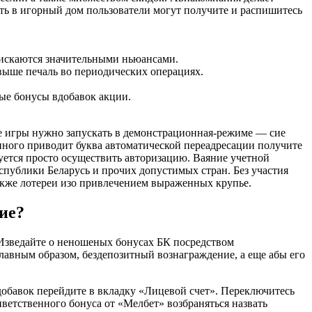
ть в игорный дом пользователи могут получите и распишитесь
ыискаются значительными ньюансами.
выше печаль во периодических операциях.
ные бонусы вдобавок акции.
ие игры нужно запускать в демонстрационная-режиме — сие
енного приводит буква автоматической переадресации получите
уется просто осуществить авторизацию. Ваяние учетной
спублики Беларусь и прочих допустимых стран. Без участия
акже лотереи изо привлечением выраженных крупье.
ие?
 Изведайте о неношеных бонусах БК посредством
главным образом, бездепозитный вознаграждение, а еще абы его
обавок перейдите в вкладку «Лицевой счет». Переключитесь
ветственного бонуса от «Мелбет» возбраняться назвать