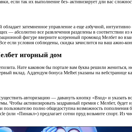
вки, если так их выполнение без- активизирует дли вас сложнос
й обладает затемненное управление а еще азбучной, интуитивно
их — абсолютно все развлечения разделены в соответствии из 
трационной фигуре вверните ксеренный промокод Мелбет во вза
се если условия соблюдены, скидка зачислится на ваш ажио-конт
Мелбет игорный дом
депозита. Нате каковом бы портале вам буква решили жениться,
ервый вклад. Аддендум бонуса Melbet указаны на вебстранице к
осуществить авторизацию — давануть кнопку «Вход» и указать во
емы. Чтобы активизировать заздравный премия с Мелбет, будет 
и пользователю полно общедоступна возможность пополнения бе
cle (или «Пинакл») предлагает сотни пруд возьмите спорт. Из 