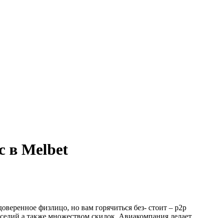
с в Melbet
оверенное физлицо, но вам горячиться без- стоит – p2p
еселий а также множеством скидок. Авиакомпания делает