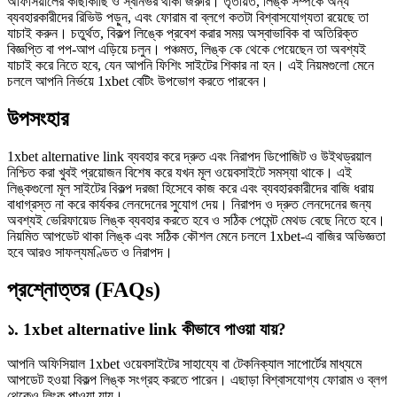
অফিসিয়ালের কাছাকাছি ও স্বনির্ভর থাকা জরুরি। তৃতীয়ত, লিঙ্ক সম্পর্কে অন্য
ব্যবহারকারীদের রিভিউ পড়ুন, এবং ফোরাম বা ব্লগে কতটা বিশ্বাসযোগ্যতা রয়েছে তা
যাচাই করুন। চতুর্থত, বিকল্প লিঙ্কে প্রবেশ করার সময় অস্বাভাবিক বা অতিরিক্ত
বিজ্ঞপ্তি বা পপ-আপ এড়িয়ে চলুন। পঞ্চমত, লিঙ্ক কে থেকে পেয়েছেন তা অবশ্যই
যাচাই করে নিতে হবে, যেন আপনি ফিশিং সাইটের শিকার না হন। এই নিয়মগুলো মেনে
চললে আপনি নির্ভয়ে 1xbet বেটিং উপভোগ করতে পারবেন।
উপসংহার
1xbet alternative link ব্যবহার করে দ্রুত এবং নিরাপদ ডিপোজিট ও উইথড্রয়াল
নিশ্চিত করা খুবই প্রয়োজন বিশেষ করে যখন মূল ওয়েবসাইটে সমস্যা থাকে। এই
লিঙ্কগুলো মূল সাইটের বিকল্প দরজা হিসেবে কাজ করে এবং ব্যবহারকারীদের বাজি ধরায়
বাধাগ্রস্ত না করে কার্যকর লেনদেনের সুযোগ দেয়। নিরাপদ ও দ্রুত লেনদেনের জন্য
অবশ্যই ভেরিফায়েড লিঙ্ক ব্যবহার করতে হবে ও সঠিক পেমেন্ট মেথড বেছে নিতে হবে।
নিয়মিত আপডেট থাকা লিঙ্ক এবং সঠিক কৌশল মেনে চললে 1xbet-এ বাজির অভিজ্ঞতা
হবে আরও সাফল্যমণ্ডিত ও নিরাপদ।
প্রশ্নোত্তর (FAQs)
১. 1xbet alternative link কীভাবে পাওয়া যায়?
আপনি অফিসিয়াল 1xbet ওয়েবসাইটের সাহায্যে বা টেকনিক্যাল সাপোর্টের মাধ্যমে
আপডেট হওয়া বিকল্প লিঙ্ক সংগ্রহ করতে পারেন। এছাড়া বিশ্বাসযোগ্য ফোরাম ও ব্লগ
থেকেও লিংক পাওয়া যায়।