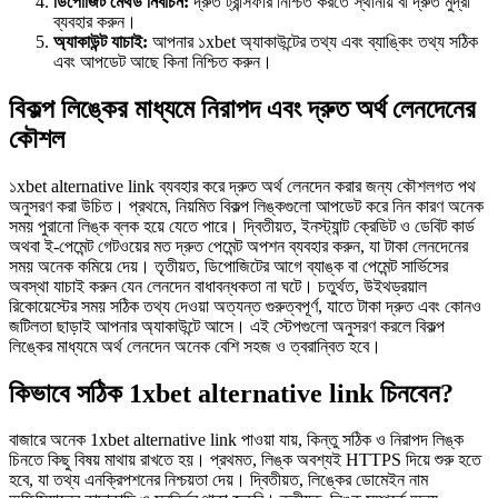
ডিপোজিট মেথড নির্বাচন:
দ্রুত ট্রান্সফার নিশ্চিত করতে স্থানীয় বা দ্রুত মুদ্রা
ব্যবহার করুন।
অ্যাকাউন্ট যাচাই:
আপনার ১xbet অ্যাকাউন্টের তথ্য এবং ব্যাঙ্কিং তথ্য সঠিক
এবং আপডেট আছে কিনা নিশ্চিত করুন।
বিকল্প লিঙ্কের মাধ্যমে নিরাপদ এবং দ্রুত অর্থ লেনদেনের
কৌশল
১xbet alternative link ব্যবহার করে দ্রুত অর্থ লেনদেন করার জন্য কৌশলগত পথ
অনুসরণ করা উচিত। প্রথমে, নিয়মিত বিকল্প লিঙ্কগুলো আপডেট করে নিন কারণ অনেক
সময় পুরানো লিঙ্ক ব্লক হয়ে যেতে পারে। দ্বিতীয়ত, ইনস্ট্যান্ট ক্রেডিট ও ডেবিট কার্ড
অথবা ই-পেমেন্ট গেটওয়ের মত দ্রুত পেমেন্ট অপশন ব্যবহার করুন, যা টাকা লেনদেনের
সময় অনেক কমিয়ে দেয়। তৃতীয়ত, ডিপোজিটের আগে ব্যাঙ্ক বা পেমেন্ট সার্ভিসের
অবস্থা যাচাই করুন যেন লেনদেন বাধাবন্ধকতা না ঘটে। চতুর্থত, উইথড্রয়াল
রিকোয়েস্টের সময় সঠিক তথ্য দেওয়া অত্যন্ত গুরুত্বপূর্ণ, যাতে টাকা দ্রুত এবং কোনও
জটিলতা ছাড়াই আপনার অ্যাকাউন্টে আসে। এই স্টেপগুলো অনুসরণ করলে বিকল্প
লিঙ্কের মাধ্যমে অর্থ লেনদেন অনেক বেশি সহজ ও ত্বরান্বিত হবে।
কিভাবে সঠিক 1xbet alternative link চিনবেন?
বাজারে অনেক 1xbet alternative link পাওয়া যায়, কিন্তু সঠিক ও নিরাপদ লিঙ্ক
চিনতে কিছু বিষয় মাথায় রাখতে হয়। প্রথমত, লিঙ্ক অবশ্যই HTTPS দিয়ে শুরু হতে
হবে, যা তথ্য এনক্রিপশনের নিশ্চয়তা দেয়। দ্বিতীয়ত, লিঙ্কের ডোমেইন নাম