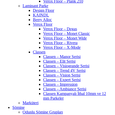
Verox Floor – Plank 210
Laminant Parke
Design Floor
KAINDL
Berry Alloc
Verox Floor
Verox Floor – Degas
Verox Floor – Monet Classic
Verox Floor – Monet Wide
Verox Floor – Rivera
Verox Floor – X-Mode
Classen
Classen – Manor Serisi
Classen – Elit Serisi
Classen – Visiogrande Serisi
Classen – Trend 4V Serisi
Classen – Vision Serisi
Classen – Expert Serisi
Classen – Impression
Classen – Ambiance Serisi
Classen Kampanyalı İthal 10mm ve 12
mm Parkeler
Marküteri
Şömine
Odunlu Şömine Grupları