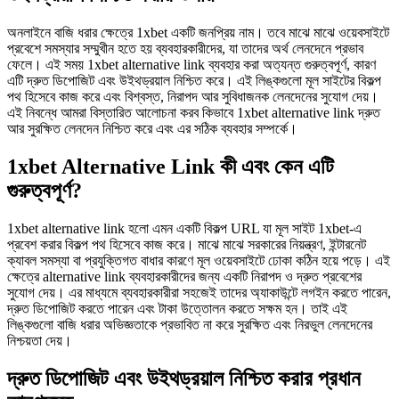
অনলাইনে বাজি ধরার ক্ষেত্রে 1xbet একটি জনপ্রিয় নাম। তবে মাঝে মাঝে ওয়েবসাইটে
প্রবেশে সমস্যার সম্মুখীন হতে হয় ব্যবহারকারীদের, যা তাদের অর্থ লেনদেনে প্রভাব
ফেলে। এই সময় 1xbet alternative link ব্যবহার করা অত্যন্ত গুরুত্বপূর্ণ, কারণ
এটি দ্রুত ডিপোজিট এবং উইথড্রয়াল নিশ্চিত করে। এই লিঙ্কগুলো মূল সাইটের বিকল্প
পথ হিসেবে কাজ করে এবং বিশ্বস্ত, নিরাপদ আর সুবিধাজনক লেনদেনের সুযোগ দেয়।
এই নিবন্ধে আমরা বিস্তারিত আলোচনা করব কিভাবে 1xbet alternative link দ্রুত
আর সুরক্ষিত লেনদেন নিশ্চিত করে এবং এর সঠিক ব্যবহার সম্পর্কে।
1xbet Alternative Link কী এবং কেন এটি
গুরুত্বপূর্ণ?
1xbet alternative link হলো এমন একটি বিকল্প URL যা মূল সাইট 1xbet-এ
প্রবেশ করার বিকল্প পথ হিসেবে কাজ করে। মাঝে মাঝে সরকারের নিয়ন্ত্রণ, ইন্টারনেট
ক্যাবল সমস্যা বা প্রযুক্তিগত বাধার কারণে মূল ওয়েবসাইটে ঢোকা কঠিন হয়ে পড়ে। এই
ক্ষেত্রে alternative link ব্যবহারকারীদের জন্য একটি নিরাপদ ও দ্রুত প্রবেশের
সুযোগ দেয়। এর মাধ্যমে ব্যবহারকারীরা সহজেই তাদের অ্যাকাউন্টে লগইন করতে পারেন,
দ্রুত ডিপোজিট করতে পারেন এবং টাকা উত্তোলন করতে সক্ষম হন। তাই এই
লিঙ্কগুলো বাজি ধরার অভিজ্ঞতাকে প্রভাবিত না করে সুরক্ষিত এবং নিরভুল লেনদেনের
নিশ্চয়তা দেয়।
দ্রুত ডিপোজিট এবং উইথড্রয়াল নিশ্চিত করার প্রধান