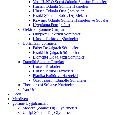
Yeni H-PRO Serisi Odunlu Şömine Hazneleri
Hürsan Odunlu Şömine Hazneleri
Hürsan Odunlu Orta Şömineler
Kratki Şömine, Soba, Dış Mekan
Kawmet Odunlu Şömine Hazneleri ve Sobalar
Uygulama Fotoğrafları
Elektrikli Şömine Grupları
Dimplex Elektrikli Şömineler
Hürsan Elektrikli Şömineler
Doğalgazlı Şömineler
Faber Doğalgazlı Şömineler
Kratki Doğalgazlı Şömineler
Element4 Doğalgazlı Şömineler
Etanollü Şömine Grupları
Hürsan Brülörler
Hürsan Brülör Hazneleri
Planika Brülör ve Hazneleri
Özel Tasarım Etanollü Şömineler
Thermorossi Soba ve Kuzineler
Yan Ürünler
Deck
Merdiven
Şömine Uygulamaları
Modern Şömine Dış Giydirmeleri
U Tipi Şömine Dış Giydirmeleri