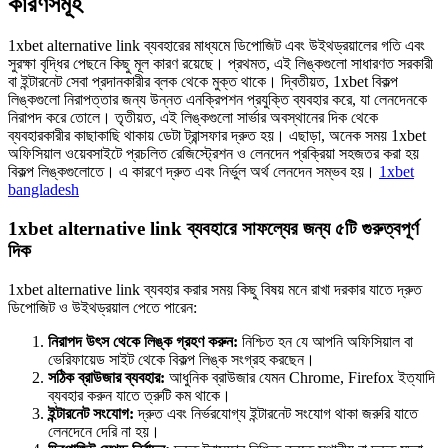
কারণসমূহ
1xbet alternative link ব্যবহারের মাধ্যমে ডিপোজিট এবং উইথড্রয়ালের গতি এবং
সুরক্ষা বৃদ্ধির পেছনে কিছু মূল কারণ রয়েছে। প্রথমত, এই লিঙ্কগুলো সাধারণত সরকারী
বা ইন্টারনেট সেবা প্রদানকারীর ব্লক থেকে মুক্ত থাকে। দ্বিতীয়ত, 1xbet বিকল্প
লিঙ্কগুলো নিরাপত্তার জন্য উন্নত এনক্রিপশন প্রযুক্তি ব্যবহার করে, যা লেনদেনকে
নিরাপদ করে তোলে। তৃতীয়ত, এই লিঙ্কগুলো সার্ভার অবস্থানের দিক থেকে
ব্যবহারকারীর কাছাকাছি থাকায় ডেটা ট্রান্সফার দ্রুত হয়। এছাড়া, অনেক সময় 1xbet
অফিসিয়াল ওয়েবসাইটে প্রচলিত রেজিস্ট্রেশন ও লেনদেন প্রক্রিয়া সহজতর করা হয়
বিকল্প লিঙ্কগুলোতে। এ কারণে দ্রুত এবং নির্ভুল অর্থ লেনদেন সম্ভব হয়।
1xbet
bangladesh
1xbet alternative link ব্যবহারে সাফল্যের জন্য ৫টি গুরুত্বপূর্ণ
দিক
1xbet alternative link ব্যবহার করার সময় কিছু বিষয় মনে রাখা দরকার যাতে দ্রুত
ডিপোজিট ও উইথড্রয়াল পেতে পারেন:
নিরাপদ উৎস থেকে লিঙ্ক গ্রহণ করুন:
নিশ্চিত হন যে আপনি অফিসিয়াল বা
ভেরিফায়েড সাইট থেকে বিকল্প লিঙ্ক সংগ্রহ করছেন।
সঠিক ব্রাউজার ব্যবহার:
আধুনিক ব্রাউজার যেমন Chrome, Firefox ইত্যাদি
ব্যবহার করুন যাতে ত্রুটি কম থাকে।
ইন্টারনেট সংযোগ:
দ্রুত এবং নির্ভরযোগ্য ইন্টারনেট সংযোগ থাকা জরুরি যাতে
লেনদেনে দেরি না হয়।