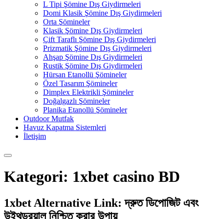
L Tipi Şömine Dış Giydirmeleri
Domi Klasik Şömine Dış Giydirmeleri
Orta Şömineler
Klasik Şömine Dış Giydirmeleri
Çift Taraflı Şömine Dış Giydirmeleri
Prizmatik Şömine Dış Giydirmeleri
Ahşap Şömine Dış Giydirmeleri
Rustik Şömine Dış Giydirmeleri
Hürsan Etanollü Şömineler
Özel Tasarım Şömineler
Dimplex Elektrikli Şömineler
Doğalgazlı Şömineler
Planika Etanollü Şömineler
Outdoor Mutfak
Havuz Kapatma Sistemleri
İletişim
Kategori:
1xbet casino BD
1xbet Alternative Link: দ্রুত ডিপোজিট এবং
উইথড্রয়াল নিশ্চিত করার উপায়