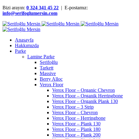
Bizi arayın:
0 324 341 45 22
| E-postamız:
info@serifoglumersin.com
Anasayfa
Hakkımızda
Parke
Lamine Parke
Şerifoğlu
Tarkett
Massive
Berry Alloc
Verox Floor
Verox Floor – Organic Chevron
Verox Floor – Organik Herringbone
Verox Floor – Organik Plank 130
Verox Floor – 3 Strip
Verox Floor – Chevron
Verox Floor – Herringbone
Verox Floor – Plank 130
Verox Floor – Plank 180
Verox Floor – Plank 200