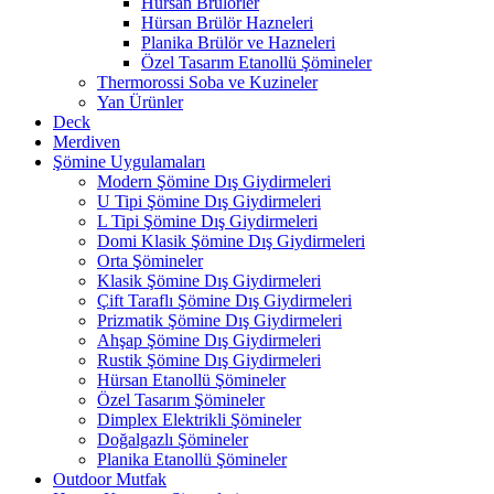
Hürsan Brülörler
Hürsan Brülör Hazneleri
Planika Brülör ve Hazneleri
Özel Tasarım Etanollü Şömineler
Thermorossi Soba ve Kuzineler
Yan Ürünler
Deck
Merdiven
Şömine Uygulamaları
Modern Şömine Dış Giydirmeleri
U Tipi Şömine Dış Giydirmeleri
L Tipi Şömine Dış Giydirmeleri
Domi Klasik Şömine Dış Giydirmeleri
Orta Şömineler
Klasik Şömine Dış Giydirmeleri
Çift Taraflı Şömine Dış Giydirmeleri
Prizmatik Şömine Dış Giydirmeleri
Ahşap Şömine Dış Giydirmeleri
Rustik Şömine Dış Giydirmeleri
Hürsan Etanollü Şömineler
Özel Tasarım Şömineler
Dimplex Elektrikli Şömineler
Doğalgazlı Şömineler
Planika Etanollü Şömineler
Outdoor Mutfak