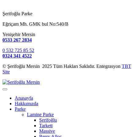
Şerifoğlu Parke
Eğriçam Mh. GMK bul No:540/B
Yenişehir Mersin
0533 267 2834
0 532 725 85 52
0324 341 4522
© Şerifoğlu Mersin 2025 Tüm Hakları Saklıdır. Entegrasyon
TBT
Site
Anasayfa
Hakkımızda
Parke
Lamine Parke
Şerifoğlu
Tarkett
Massive
Berry Alloc