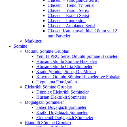
Classen – Visiogrande Serisi
Classen – Trend 4V Serisi
Classen – Vision Serisi
Classen – Expert Serisi
Classen – Impression
Classen – Ambiance Serisi
Classen Kampanyalı İthal 10mm ve 12
mm Parkeler
Marküteri
Şömine
Odunlu Şömine Grupları
Yeni H-PRO Serisi Odunlu Şömine Hazneleri
Hürsan Odunlu Şömine Hazneleri
Hürsan Odunlu Orta Şömineler
Kratki Şömine, Soba, Dış Mekan
Kawmet Odunlu Şömine Hazneleri ve Sobalar
Uygulama Fotoğrafları
Elektrikli Şömine Grupları
Dimplex Elektrikli Şömineler
Hürsan Elektrikli Şömineler
Doğalgazlı Şömineler
Faber Doğalgazlı Şömineler
Kratki Doğalgazlı Şömineler
Element4 Doğalgazlı Şömineler
Etanollü Şömine Grupları