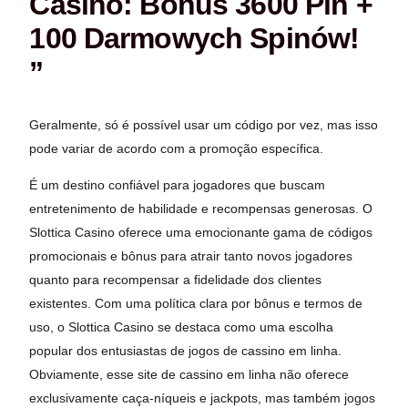
Casino: Bonus 3600 Pln +
100 Darmowych Spinów!
”
Geralmente, só é possível usar um código por vez, mas isso
pode variar de acordo com a promoção específica.
É um destino confiável para jogadores que buscam
entretenimento de habilidade e recompensas generosas. O
Slottica Casino oferece uma emocionante gama de códigos
promocionais e bônus para atrair tanto novos jogadores
quanto para recompensar a fidelidade dos clientes
existentes. Com uma política clara por bônus e termos de
uso, o Slottica Casino se destaca como uma escolha
popular dos entusiastas de jogos de cassino em linha.
Obviamente, esse site de cassino em linha não oferece
exclusivamente caça-níqueis e jackpots, mas também jogos