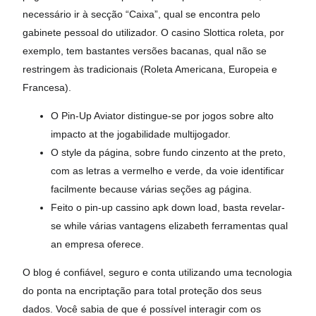
necessário ir à secção “Caixa”, qual se encontra pelo
gabinete pessoal do utilizador. O casino Slottica roleta, por
exemplo, tem bastantes versões bacanas, qual não se
restringem às tradicionais (Roleta Americana, Europeia e
Francesa).
O Pin-Up Aviator distingue-se por jogos sobre alto
impacto at the jogabilidade multijogador.
O style da página, sobre fundo cinzento at the preto,
com as letras a vermelho e verde, da voie identificar
facilmente because várias seções ag página.
Feito o pin-up cassino apk down load, basta revelar-
se while várias vantagens elizabeth ferramentas qual
an empresa oferece.
O blog é confiável, seguro e conta utilizando uma tecnologia
do ponta na encriptação para total proteção dos seus
dados. Você sabia de que é possível interagir com os