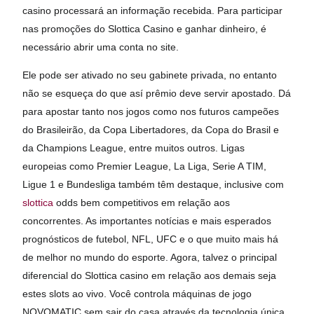
casino processará an informação recebida. Para participar
nas promoções do Slottica Casino e ganhar dinheiro, é
necessário abrir uma conta no site.
Ele pode ser ativado no seu gabinete privada, no entanto
não se esqueça do que así prêmio deve servir apostado. Dá
para apostar tanto nos jogos como nos futuros campeões
do Brasileirão, da Copa Libertadores, da Copa do Brasil e
da Champions League, entre muitos outros. Ligas
europeias como Premier League, La Liga, Serie A TIM,
Ligue 1 e Bundesliga também têm destaque, inclusive com
slottica
odds bem competitivos em relação aos
concorrentes. As importantes notícias e mais esperados
prognósticos de futebol, NFL, UFC e o que muito mais há
de melhor no mundo do esporte. Agora, talvez o principal
diferencial do Slottica casino em relação aos demais seja
estes slots ao vivo. Você controla máquinas de jogo
NOVOMATIC sem sair do casa através da tecnologia única