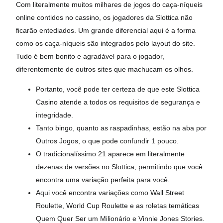
Com literalmente muitos milhares de jogos do caça-níqueis
online contidos no cassino, os jogadores da Slottica não
ficarão entediados. Um grande diferencial aqui é a forma
como os caça-níqueis são integrados pelo layout do site.
Tudo é bem bonito e agradável para o jogador,
diferentemente de outros sites que machucam os olhos.
Portanto, você pode ter certeza de que este Slottica
Casino atende a todos os requisitos de segurança e
integridade.
Tanto bingo, quanto as raspadinhas, estão na aba por
Outros Jogos, o que pode confundir 1 pouco.
O tradicionalíssimo 21 aparece em literalmente
dezenas de versões no Slottica, permitindo que você
encontra uma variação perfeita para você.
Aqui você encontra variações como Wall Street
Roulette, World Cup Roulette e as roletas temáticas
Quem Quer Ser um Milionário e Vinnie Jones Stories.