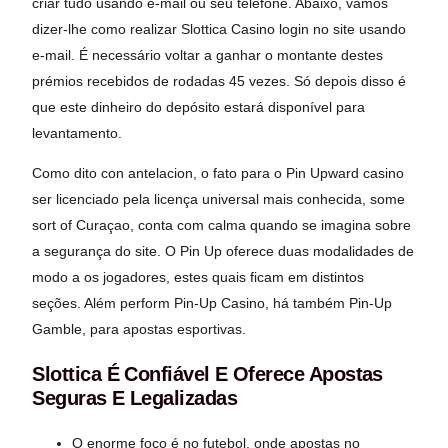
criar tudo usando e-mail ou seu telefone. Abaixo, vamos
dizer-lhe como realizar Slottica Casino login no site usando
e-mail. É necessário voltar a ganhar o montante destes
prémios recebidos de rodadas 45 vezes. Só depois disso é
que este dinheiro do depósito estará disponível para
levantamento.
Como dito con antelacion, o fato para o Pin Upward casino
ser licenciado pela licença universal mais conhecida, some
sort of Curaçao, conta com calma quando se imagina sobre
a segurança do site. O Pin Up oferece duas modalidades de
modo a os jogadores, estes quais ficam em distintos
seções. Além perform Pin-Up Casino, há também Pin-Up
Gamble, para apostas esportivas.
Slottica É Confiável E Oferece Apostas
Seguras E Legalizadas
O enorme foco é no futebol, onde apostas no