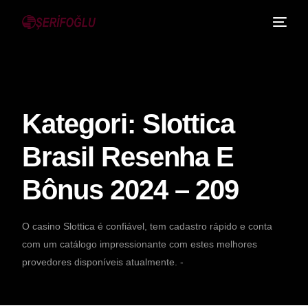
Kategori:
Slottica
Brasil Resenha E
Bônus 2024 – 209
O casino Slottica é confiável, tem cadastro rápido e conta
com um catálogo impressionante com estes melhores
provedores disponíveis atualmente. -