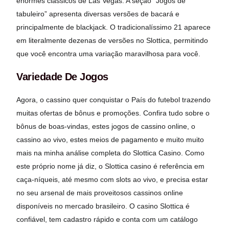
enormes clássicos de Las Vegas. A seção “Jogos de
tabuleiro” apresenta diversas versões de bacará e
principalmente de blackjack. O tradicionalíssimo 21 aparece
em literalmente dezenas de versões no Slottica, permitindo
que você encontra uma variação maravilhosa para você.
Variedade De Jogos
Agora, o cassino quer conquistar o País do futebol trazendo
muitas ofertas de bônus e promoções. Confira tudo sobre o
bônus de boas-vindas, estes jogos de cassino online, o
cassino ao vivo, estes meios de pagamento e muito muito
mais na minha análise completa do Slottica Casino. Como
este próprio nome já diz, o Slottica casino é referência em
caça-níqueis, até mesmo com slots ao vivo, e precisa estar
no seu arsenal de mais proveitosos cassinos online
disponíveis no mercado brasileiro. O casino Slottica é
confiável, tem cadastro rápido e conta com um catálogo