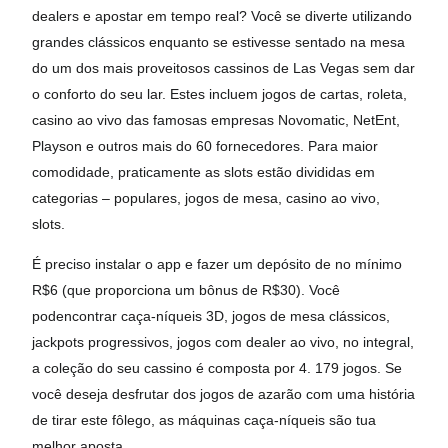
dealers e apostar em tempo real? Você se diverte utilizando
grandes clássicos enquanto se estivesse sentado na mesa
do um dos mais proveitosos cassinos de Las Vegas sem dar
o conforto do seu lar. Estes incluem jogos de cartas, roleta,
casino ao vivo das famosas empresas Novomatic, NetEnt,
Playson e outros mais do 60 fornecedores. Para maior
comodidade, praticamente as slots estão divididas em
categorias – populares, jogos de mesa, casino ao vivo,
slots.
É preciso instalar o app e fazer um depósito de no mínimo
R$6 (que proporciona um bônus de R$30). Você
podencontrar caça-níqueis 3D, jogos de mesa clássicos,
jackpots progressivos, jogos com dealer ao vivo, no integral,
a coleção do seu cassino é composta por 4. 179 jogos. Se
você deseja desfrutar dos jogos de azarão com uma história
de tirar este fôlego, as máquinas caça-níqueis são tua
melhor aposta.