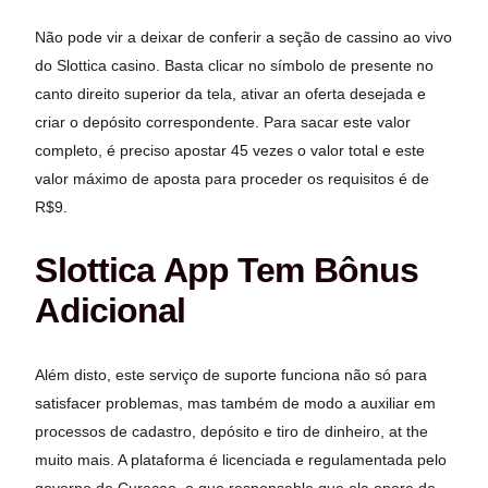
Não pode vir a deixar de conferir a seção de cassino ao vivo
do Slottica casino. Basta clicar no símbolo de presente no
canto direito superior da tela, ativar an oferta desejada e
criar o depósito correspondente. Para sacar este valor
completo, é preciso apostar 45 vezes o valor total e este
valor máximo de aposta para proceder os requisitos é de
R$9.
Slottica App Tem Bônus
Adicional
Além disto, este serviço de suporte funciona não só para
satisfacer problemas, mas também de modo a auxiliar em
processos de cadastro, depósito e tiro de dinheiro, at the
muito mais. A plataforma é licenciada e regulamentada pelo
governo de Curaçao, o que responsable que ela opere de