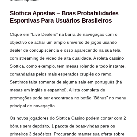
Slottica Apostas – Boas Probabilidades
Esportivas Para Usuários Brasileiros
Clique em “Live Dealers” na barra de navegação com o
objectivo de achar um amplo universo de jogos usando
dealer de concupiscência e osso aparecendo na sua tela,
com streaming de vídeo de alta qualidade. A roleta cassino
Slottica, como exemplo, tem mesas rolando a todo instante,
comandadas pelos mais esperados crupiês do ramo.
Sentimos falta somente de alguma sala em português (há
mesas em inglês e espanhol). A lista completa de
promoções pode ser encontrada no botão “Bônus” no menu
principal de navegação.
Os novos jogadores do Slottica Casino podem contar com 2
bónus sem depósito, 1 pacote de boas-vindas para os
primeiros 3 depósitos. Procurando manter sua oferta sobre