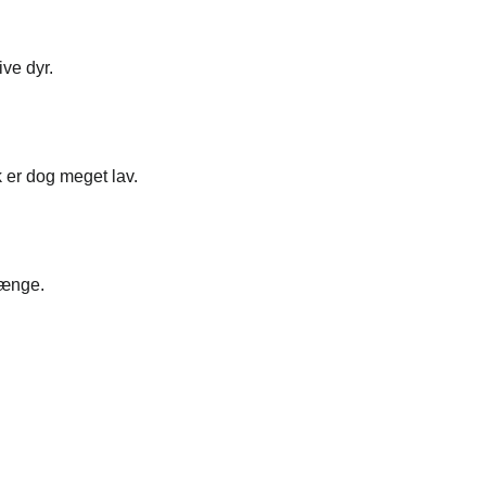
ive dyr.
er dog meget lav.
hænge.