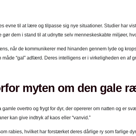
s evne til at lære og tilpasse sig nye situationer. Studier har 
te gør dem i stand til at udnytte selv menneskeskabte miljøer, h
lligens, når de kommunikerer med hinanden gennem lyde og kr
n måde “gal” adfærd. Deres intelligens er i virkeligheden en af 
rfor myten om den gale ræ
 gamle overtro og frygt for dyr, der opererer om natten og er sv
aner kan give indtryk af kaos eller “vanvid.”
bies, hvilket har forstærket deres dårlige ry som farlige dyr. 