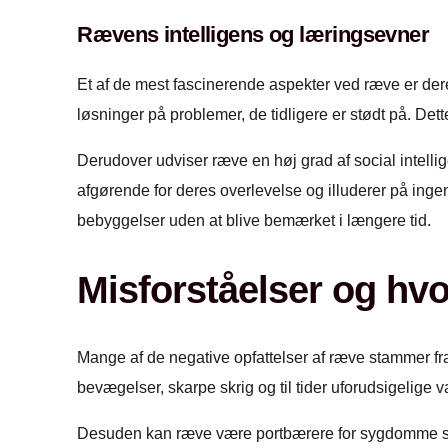
Rævens intelligens og læringsevner
Et af de mest fascinerende aspekter ved ræve er dere
løsninger på problemer, de tidligere er stødt på. Det
Derudover udviser ræve en høj grad af social inte
afgørende for deres overlevelse og illuderer på inge
bebyggelser uden at blive bemærket i længere tid.
Misforståelser og hvo
Mange af de negative opfattelser af ræve stammer fra
bevægelser, skarpe skrig og til tider uforudsigelige v
Desuden kan ræve være portbærere for sygdomme som ra