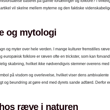
n misforståelse baseret på gamle fortællinger og folklore? I virke
artikel vil skelne mellem myterne og den faktiske videnskabelig
re og mytologi
gn og myter over hele verden. I mange kulturer fremstilles ræven
g europæisk folklore er ræven ofte en trickster, som kan forvandl
idelig skabning, hvilket ikke nødvendigvis stemmer overens med 
bol på visdom og overlevelse, hvilket viser dens ambivalente ro
t og beundring at gøre end med dyrets sande adfærd. Derfor er det
 hos ræve i naturen