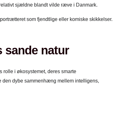
relativt sjældne blandt vilde ræve i Danmark.
rtrætteret som fjendtlige eller komiske skikkelser.
s sande natur
es rolle i økosystemet, deres smarte
ævene den dybe sammenhæng mellem intelligens,
: