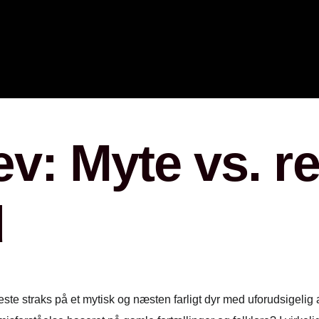
Ahşap Ş
Rustik Ş
Hürsan 
Özel Ta
Dimplex 
Doğalga
: Myte vs. real
Planika 
d
leste straks på et mytisk og næsten farligt dyr med uforudsige