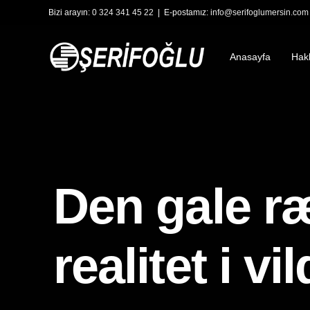
Bizi arayın:
0 324 341 45 22
| E-postamız:
info@serifoglumersin.com
Anasayfa
Hak
Den gale ræ
realitet i v