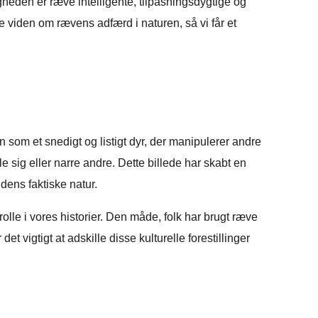
ligheden er ræve intelligente, tilpasningsdygtige og
e viden om rævens adfærd i naturen, så vi får et
 som et snedigt og listigt dyr, der manipulerer andre
e sig eller narre andre. Dette billede har skabt en
dens faktiske natur.
lle i vores historier. Den måde, folk har brugt ræve
 vigtigt at adskille disse kulturelle forestillinger