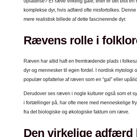
opfattelse? Er ræve virkelig gale, eller er det blot e
komplekse dyr, hvis adfærd ofte misfortolkes. Denne 
mere realistisk billede af dette fascinerende dyr.
Rævens rolle i folklo
Ræven har altid haft en fremtrædende plads i folkesa
dyr og mennesker til egen fordel. I nordisk mytologi o
populær opfattelse af ræven som en “gal” eller upål
Derudover ses ræven i nogle kulturer også som et sym
i fortællinger på, har ofte mere med menneskelige fryg
fra det biologiske og økologiske faktum om ræve.
Den virkelige adfærd