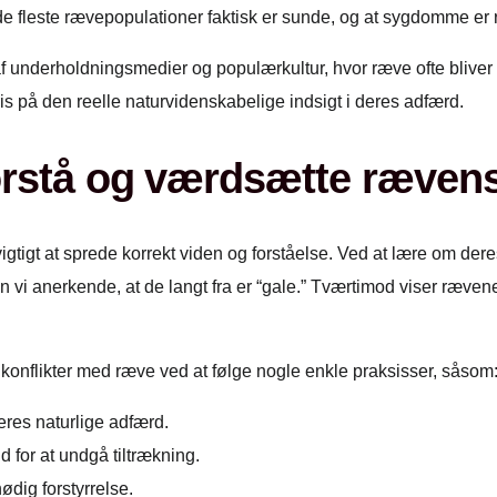
de fleste rævepopulationer faktisk er sunde, og at sygdomme er 
underholdningsmedier og populærkultur, hvor ræve ofte bliver po
is på den reelle naturvidenskabelige indsigt i deres adfærd.
orstå og værdsætte ræven
igtigt at sprede korrekt viden og forståelse. Ved at lære om der
kan vi anerkende, at de langt fra er “gale.” Tværtimod viser r
 konflikter med ræve ved at følge nogle enkle praksisser, såsom
eres naturlige adfærd.
d for at undgå tiltrækning.
dig forstyrrelse.