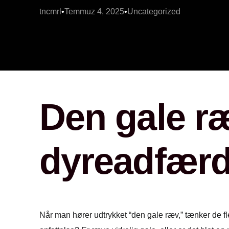
tncmrl
Temmuz 4, 2025
Uncategorized
Den gale ræv
dyreadfær
Når man hører udtrykket “den gale ræv,” tænker de f