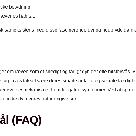
iske betydning.
 rævenes habitat.
isk sameksistens med disse fascinerende dyr og nedbryde gamle
r om ræven som et snedigt og farligt dyr, der ofte misforstås. V
et og trives takket være deres smarte adfærd og sociale færdig
 overlevelsesmekanismer frem for galde symptomer. Ved at sprede
 unikke dyr i vores naturomgivelser.
ål (FAQ)