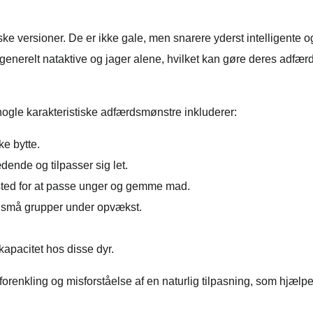
ske versioner. De er ikke gale, men snarere yderst intelligente 
er generelt nataktive og jager alene, hvilket kan gøre deres adf
 nogle karakteristiske adfærdsmønstre inkluderer:
ke bytte.
ædende og tilpasser sig let.
sted for at passe unger og gemme mad.
 i små grupper under opvækst.
kapacitet hos disse dyr.
orenkling og misforståelse af en naturlig tilpasning, som hjælp