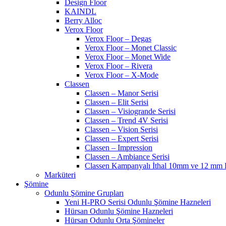
Design Floor
KAINDL
Berry Alloc
Verox Floor
Verox Floor – Degas
Verox Floor – Monet Classic
Verox Floor – Monet Wide
Verox Floor – Rivera
Verox Floor – X-Mode
Classen
Classen – Manor Serisi
Classen – Elit Serisi
Classen – Visiogrande Serisi
Classen – Trend 4V Serisi
Classen – Vision Serisi
Classen – Expert Serisi
Classen – Impression
Classen – Ambiance Serisi
Classen Kampanyalı İthal 10mm ve 12 mm P
Marküteri
Şömine
Odunlu Şömine Grupları
Yeni H-PRO Serisi Odunlu Şömine Hazneleri
Hürsan Odunlu Şömine Hazneleri
Hürsan Odunlu Orta Şömineler