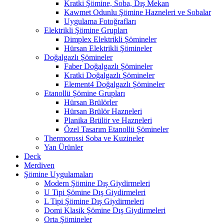
Kratki Şömine, Soba, Dış Mekan
Kawmet Odunlu Şömine Hazneleri ve Sobalar
Uygulama Fotoğrafları
Elektrikli Şömine Grupları
Dimplex Elektrikli Şömineler
Hürsan Elektrikli Şömineler
Doğalgazlı Şömineler
Faber Doğalgazlı Şömineler
Kratki Doğalgazlı Şömineler
Element4 Doğalgazlı Şömineler
Etanollü Şömine Grupları
Hürsan Brülörler
Hürsan Brülör Hazneleri
Planika Brülör ve Hazneleri
Özel Tasarım Etanollü Şömineler
Thermorossi Soba ve Kuzineler
Yan Ürünler
Deck
Merdiven
Şömine Uygulamaları
Modern Şömine Dış Giydirmeleri
U Tipi Şömine Dış Giydirmeleri
L Tipi Şömine Dış Giydirmeleri
Domi Klasik Şömine Dış Giydirmeleri
Orta Şömineler