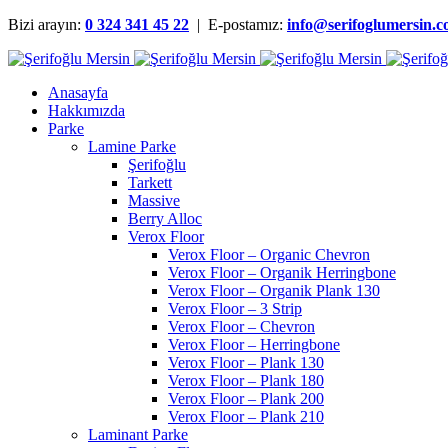
Bizi arayın:
0 324 341 45 22
| E-postamız:
info@serifoglumersin.
Anasayfa
Hakkımızda
Parke
Lamine Parke
Şerifoğlu
Tarkett
Massive
Berry Alloc
Verox Floor
Verox Floor – Organic Chevron
Verox Floor – Organik Herringbone
Verox Floor – Organik Plank 130
Verox Floor – 3 Strip
Verox Floor – Chevron
Verox Floor – Herringbone
Verox Floor – Plank 130
Verox Floor – Plank 180
Verox Floor – Plank 200
Verox Floor – Plank 210
Laminant Parke