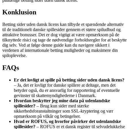
pålidelige betting sider uden dansk licens.
Konklusion
Betting sider uden dansk licens kan tilbyde et spændende alternativ
til de traditionelt danske spillesider gennem et større spiludbud og
attraktive bonusser. Det er dog vigtigt at være opmærksom på de
tilknyttede risici og tage de nødvendige forholdsregler for at beskytte
dig selv. Ved at følge denne guide kan du navigere sikkert i
verdenen af internationale betting muligheder og maksimere din
spiloplevelse.
FAQs
Er det lovligt at spille på betting sider uden dansk licens?
– Ja, det er lovligt for danske spillere at deltage, men det
betyder også, du er ansvarlig for rapportering af eventuelle
gevinster til skattemyndighederne i Danmark.
Hvordan beskytter jeg mine data på udenlandske
spillesider?
– Brug kun sider med stærke
sikkerhedsforanstaltninger som SSL-kryptering og vær
opmærksom på vilkår og betingelser.
Hvad er ROFUS, og hvorfor påvirker det udenlandske
spillesider?
– ROFUS er et dansk register til selvudelukkelse