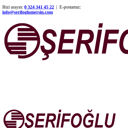
Bizi arayın:
0 324 341 45 22
| E-postamız:
info@serifoglumersin.com