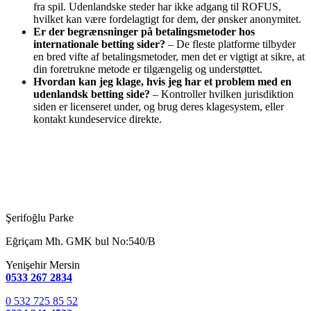
fra spil. Udenlandske steder har ikke adgang til ROFUS,
hvilket kan være fordelagtigt for dem, der ønsker anonymitet.
Er der begrænsninger på betalingsmetoder hos
internationale betting sider?
– De fleste platforme tilbyder
en bred vifte af betalingsmetoder, men det er vigtigt at sikre, at
din foretrukne metode er tilgængelig og understøttet.
Hvordan kan jeg klage, hvis jeg har et problem med en
udenlandsk betting side?
– Kontroller hvilken jurisdiktion
siden er licenseret under, og brug deres klagesystem, eller
kontakt kundeservice direkte.
Şerifoğlu Parke
Eğriçam Mh. GMK bul No:540/B
Yenişehir Mersin
0533 267 2834
0 532 725 85 52