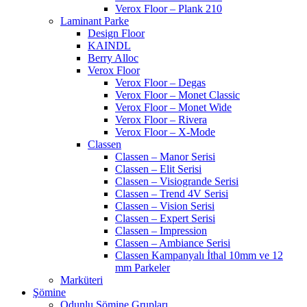
Verox Floor – Plank 210
Laminant Parke
Design Floor
KAINDL
Berry Alloc
Verox Floor
Verox Floor – Degas
Verox Floor – Monet Classic
Verox Floor – Monet Wide
Verox Floor – Rivera
Verox Floor – X-Mode
Classen
Classen – Manor Serisi
Classen – Elit Serisi
Classen – Visiogrande Serisi
Classen – Trend 4V Serisi
Classen – Vision Serisi
Classen – Expert Serisi
Classen – Impression
Classen – Ambiance Serisi
Classen Kampanyalı İthal 10mm ve 12
mm Parkeler
Marküteri
Şömine
Odunlu Şömine Grupları