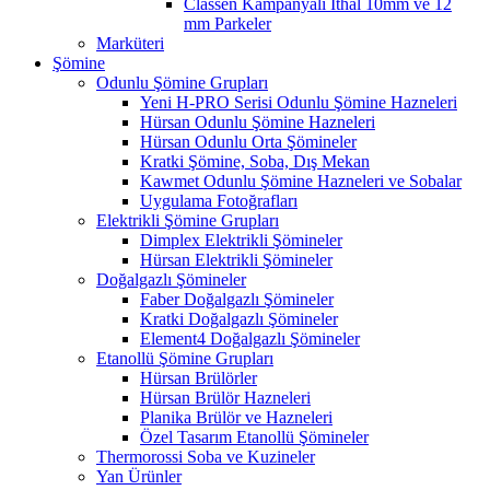
Classen Kampanyalı İthal 10mm ve 12
mm Parkeler
Marküteri
Şömine
Odunlu Şömine Grupları
Yeni H-PRO Serisi Odunlu Şömine Hazneleri
Hürsan Odunlu Şömine Hazneleri
Hürsan Odunlu Orta Şömineler
Kratki Şömine, Soba, Dış Mekan
Kawmet Odunlu Şömine Hazneleri ve Sobalar
Uygulama Fotoğrafları
Elektrikli Şömine Grupları
Dimplex Elektrikli Şömineler
Hürsan Elektrikli Şömineler
Doğalgazlı Şömineler
Faber Doğalgazlı Şömineler
Kratki Doğalgazlı Şömineler
Element4 Doğalgazlı Şömineler
Etanollü Şömine Grupları
Hürsan Brülörler
Hürsan Brülör Hazneleri
Planika Brülör ve Hazneleri
Özel Tasarım Etanollü Şömineler
Thermorossi Soba ve Kuzineler
Yan Ürünler