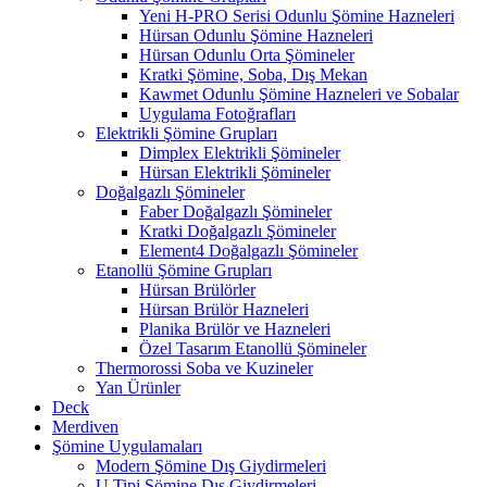
Yeni H-PRO Serisi Odunlu Şömine Hazneleri
Hürsan Odunlu Şömine Hazneleri
Hürsan Odunlu Orta Şömineler
Kratki Şömine, Soba, Dış Mekan
Kawmet Odunlu Şömine Hazneleri ve Sobalar
Uygulama Fotoğrafları
Elektrikli Şömine Grupları
Dimplex Elektrikli Şömineler
Hürsan Elektrikli Şömineler
Doğalgazlı Şömineler
Faber Doğalgazlı Şömineler
Kratki Doğalgazlı Şömineler
Element4 Doğalgazlı Şömineler
Etanollü Şömine Grupları
Hürsan Brülörler
Hürsan Brülör Hazneleri
Planika Brülör ve Hazneleri
Özel Tasarım Etanollü Şömineler
Thermorossi Soba ve Kuzineler
Yan Ürünler
Deck
Merdiven
Şömine Uygulamaları
Modern Şömine Dış Giydirmeleri
U Tipi Şömine Dış Giydirmeleri