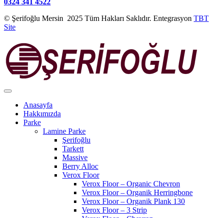
0324 341 4522
© Şerifoğlu Mersin 2025 Tüm Hakları Saklıdır. Entegrasyon
TBT
Site
Anasayfa
Hakkımızda
Parke
Lamine Parke
Şerifoğlu
Tarkett
Massive
Berry Alloc
Verox Floor
Verox Floor – Organic Chevron
Verox Floor – Organik Herringbone
Verox Floor – Organik Plank 130
Verox Floor – 3 Strip