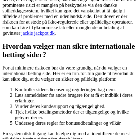
prominente risici er manglen på beskyttelse via den danske
spillerklagesystem, hvilket kan gøre det vanskeligt at få hjælp i
tilfælde af problemer med en udenlandsk side. Derudover er der
risikoen for at støde på ikke-regulerede eller upålidelige operatører,
som kan føre til økonomiske tab eller manglende udbetaling af
gevinster
jackie jackpot dk
.
Hvordan vælger man sikre internationale
betting sider?
For at minimere risikoen bør du være grundig, når du vælger en
international betting side. Her er en trin-for-trin guide til hvordan du
kan sikre dig, at du vælger en sikker og pålidelig platform:
Kontroller sidens licenser og reguleringen bag dem.
Læs anmeldelser fra andre brugere for at få et indblik i deres
erfaringer.
Vurder deres kundesupport og tilgængelighed.
Tjek hvilke betalingsmetoder der er tilgængelige og hvilke
gebyrer der er.
Undersøg deres regler for bonusudbetalinger og vilkår.
En systematisk tilgang kan hjælpe dig med at identificere de mest