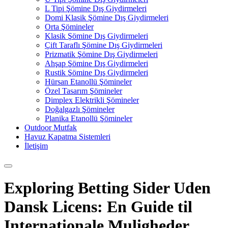
L Tipi Şömine Dış Giydirmeleri
Domi Klasik Şömine Dış Giydirmeleri
Orta Şömineler
Klasik Şömine Dış Giydirmeleri
Çift Taraflı Şömine Dış Giydirmeleri
Prizmatik Şömine Dış Giydirmeleri
Ahşap Şömine Dış Giydirmeleri
Rustik Şömine Dış Giydirmeleri
Hürsan Etanollü Şömineler
Özel Tasarım Şömineler
Dimplex Elektrikli Şömineler
Doğalgazlı Şömineler
Planika Etanollü Şömineler
Outdoor Mutfak
Havuz Kapatma Sistemleri
İletişim
Exploring Betting Sider Uden
Dansk Licens: En Guide til
Internationale Muligheder