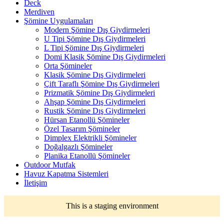
Deck
Merdiven
Şömine Uygulamaları
Modern Şömine Dış Giydirmeleri
U Tipi Şömine Dış Giydirmeleri
L Tipi Şömine Dış Giydirmeleri
Domi Klasik Şömine Dış Giydirmeleri
Orta Şömineler
Klasik Şömine Dış Giydirmeleri
Çift Taraflı Şömine Dış Giydirmeleri
Prizmatik Şömine Dış Giydirmeleri
Ahşap Şömine Dış Giydirmeleri
Rustik Şömine Dış Giydirmeleri
Hürsan Etanollü Şömineler
Özel Tasarım Şömineler
Dimplex Elektrikli Şömineler
Doğalgazlı Şömineler
Planika Etanollü Şömineler
Outdoor Mutfak
Havuz Kapatma Sistemleri
İletişim
This is a staging environment