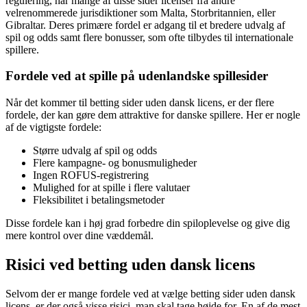
regulering, har mange af disse sider licenser fra andre
velrenommerede jurisdiktioner som Malta, Storbritannien, eller
Gibraltar. Deres primære fordel er adgang til et bredere udvalg af
spil og odds samt flere bonusser, som ofte tilbydes til internationale
spillere.
Fordele ved at spille på udenlandske spillesider
Når det kommer til betting sider uden dansk licens, er der flere
fordele, der kan gøre dem attraktive for danske spillere. Her er nogle
af de vigtigste fordele:
Større udvalg af spil og odds
Flere kampagne- og bonusmuligheder
Ingen ROFUS-registrering
Mulighed for at spille i flere valutaer
Fleksibilitet i betalingsmetoder
Disse fordele kan i høj grad forbedre din spiloplevelse og give dig
mere kontrol over dine væddemål.
Risici ved betting uden dansk licens
Selvom der er mange fordele ved at vælge betting sider uden dansk
licens, er der også visse risici, man skal tage højde for. En af de mest