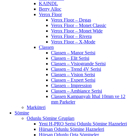
KAINDL
Berry Alloc
Verox Floor
Verox Floor – Degas
Verox Floor – Monet Classic
Verox Floor – Monet Wide
Verox Floor – Rivera
Verox Floor – X-Mode
Classen
Classen – Manor Serisi
Classen – Elit Serisi
Classen – Visiogrande Serisi
Classen – Trend 4V Serisi
Classen – Vision Serisi
Classen – Expert Serisi
Classen – Impression
Classen – Ambiance Serisi
Classen Kampanyalı İthal 10mm ve 12
mm Parkeler
Marküteri
Şömine
Odunlu Şömine Grupları
Yeni H-PRO Serisi Odunlu Şömine Hazneleri
Hürsan Odunlu Şömine Hazneleri
Hürsan Odunlu Orta Şömineler