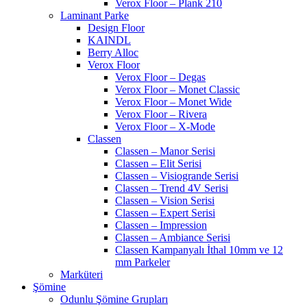
Verox Floor – Plank 210
Laminant Parke
Design Floor
KAINDL
Berry Alloc
Verox Floor
Verox Floor – Degas
Verox Floor – Monet Classic
Verox Floor – Monet Wide
Verox Floor – Rivera
Verox Floor – X-Mode
Classen
Classen – Manor Serisi
Classen – Elit Serisi
Classen – Visiogrande Serisi
Classen – Trend 4V Serisi
Classen – Vision Serisi
Classen – Expert Serisi
Classen – Impression
Classen – Ambiance Serisi
Classen Kampanyalı İthal 10mm ve 12
mm Parkeler
Marküteri
Şömine
Odunlu Şömine Grupları