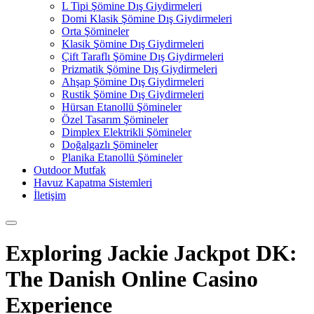
L Tipi Şömine Dış Giydirmeleri
Domi Klasik Şömine Dış Giydirmeleri
Orta Şömineler
Klasik Şömine Dış Giydirmeleri
Çift Taraflı Şömine Dış Giydirmeleri
Prizmatik Şömine Dış Giydirmeleri
Ahşap Şömine Dış Giydirmeleri
Rustik Şömine Dış Giydirmeleri
Hürsan Etanollü Şömineler
Özel Tasarım Şömineler
Dimplex Elektrikli Şömineler
Doğalgazlı Şömineler
Planika Etanollü Şömineler
Outdoor Mutfak
Havuz Kapatma Sistemleri
İletişim
Exploring Jackie Jackpot DK:
The Danish Online Casino
Experience