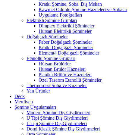
Kratki Şömine, Soba, Dış Mekan
Kawmet Odunlu Şömine Hazneleri ve Sobalar
Uygulama Fotoğrafları
Elektrikli Şömine Grupları
Dimplex Elektrikli Şömineler
Hürsan Elektrikli Şömineler
Doğalgazlı Şömineler
Faber Doğalgazlı Şömineler
Kratki Doğalgazlı Şömineler
Element4 Doğalgazlı Şömineler
Etanollü Şömine Grupları
Hürsan Brülörler
Hürsan Brülör Hazneleri
Planika Brülör ve Hazneleri
Özel Tasarım Etanollü Şömineler
Thermorossi Soba ve Kuzineler
Yan Ürünler
Deck
Merdiven
Şömine Uygulamaları
Modern Şömine Dış Giydirmeleri
U Tipi Şömine Dış Giydirmeleri
L Tipi Şömine Dış Giydirmeleri
Domi Klasik Şömine Dış Giydirmeleri
Orta Şömineler