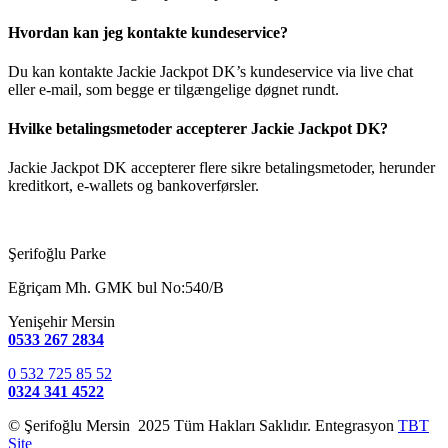
Hvordan kan jeg kontakte kundeservice?
Du kan kontakte Jackie Jackpot DK’s kundeservice via live chat
eller e-mail, som begge er tilgængelige døgnet rundt.
Hvilke betalingsmetoder accepterer Jackie Jackpot DK?
Jackie Jackpot DK accepterer flere sikre betalingsmetoder, herunder
kreditkort, e-wallets og bankoverførsler.
Şerifoğlu Parke
Eğriçam Mh. GMK bul No:540/B
Yenişehir Mersin
0533 267 2834
0 532 725 85 52
0324 341 4522
© Şerifoğlu Mersin 2025 Tüm Hakları Saklıdır. Entegrasyon
TBT
Site