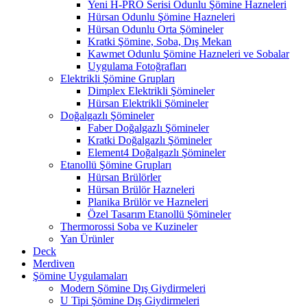
Yeni H-PRO Serisi Odunlu Şömine Hazneleri
Hürsan Odunlu Şömine Hazneleri
Hürsan Odunlu Orta Şömineler
Kratki Şömine, Soba, Dış Mekan
Kawmet Odunlu Şömine Hazneleri ve Sobalar
Uygulama Fotoğrafları
Elektrikli Şömine Grupları
Dimplex Elektrikli Şömineler
Hürsan Elektrikli Şömineler
Doğalgazlı Şömineler
Faber Doğalgazlı Şömineler
Kratki Doğalgazlı Şömineler
Element4 Doğalgazlı Şömineler
Etanollü Şömine Grupları
Hürsan Brülörler
Hürsan Brülör Hazneleri
Planika Brülör ve Hazneleri
Özel Tasarım Etanollü Şömineler
Thermorossi Soba ve Kuzineler
Yan Ürünler
Deck
Merdiven
Şömine Uygulamaları
Modern Şömine Dış Giydirmeleri
U Tipi Şömine Dış Giydirmeleri