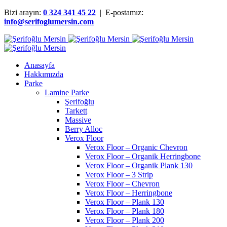
Bizi arayın:
0 324 341 45 22
| E-postamız:
info@serifoglumersin.com
Anasayfa
Hakkımızda
Parke
Lamine Parke
Şerifoğlu
Tarkett
Massive
Berry Alloc
Verox Floor
Verox Floor – Organic Chevron
Verox Floor – Organik Herringbone
Verox Floor – Organik Plank 130
Verox Floor – 3 Strip
Verox Floor – Chevron
Verox Floor – Herringbone
Verox Floor – Plank 130
Verox Floor – Plank 180
Verox Floor – Plank 200