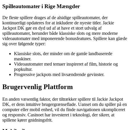
Spilleautomater i Rige Mængder
De fleste spillere drages af de alsidige spilleautomater, der
kontinuerligt opdateres for at inkludere de nyeste titler. Jackie
Jackpot DK gør en dyd ud af at have et stort udvalg af
spilleautomater, herunder både klassiske slots og mere moderne
videoautomater med imponerende bonusfeatures. Spillere kan glæde
sig over følgende typer:
Klassiske slots, der minder om de gamle landbaserede
maskiner.
Videoautomater med temaer inspireret af film, historie og
popkultur.
Progressive jackpots med livsændrende gevinster.
Brugervenlig Plattform
En anden væsentlig faktor, der tiltrækker spillere til Jackie Jackpot
DK, er dens intuitive brugergrænseflade. Uanset om du spiller på en
computer eller mobil enhed, vil du finde navigationen ukompliceret
og responsiv. Casinoet har investeret i teknologi, der sikrer, at
spillene kører gnidningsfrit.