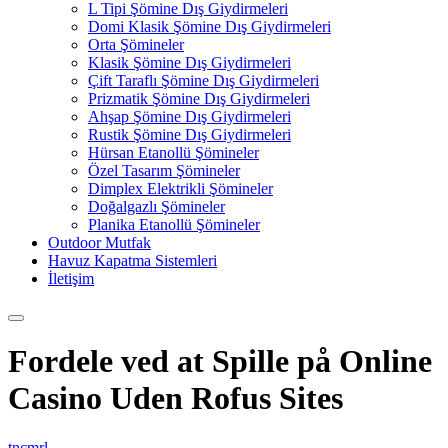
L Tipi Şömine Dış Giydirmeleri
Domi Klasik Şömine Dış Giydirmeleri
Orta Şömineler
Klasik Şömine Dış Giydirmeleri
Çift Taraflı Şömine Dış Giydirmeleri
Prizmatik Şömine Dış Giydirmeleri
Ahşap Şömine Dış Giydirmeleri
Rustik Şömine Dış Giydirmeleri
Hürsan Etanollü Şömineler
Özel Tasarım Şömineler
Dimplex Elektrikli Şömineler
Doğalgazlı Şömineler
Planika Etanollü Şömineler
Outdoor Mutfak
Havuz Kapatma Sistemleri
İletişim
Fordele ved at Spille på Online
Casino Uden Rofus Sites
tncmrl