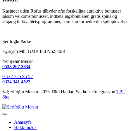
Kasinoer uden Rofus tilbyder ofte forskellige attraktive bonusser
såsom velkomstbonusser, indbetalingsbonusser, gratis spins og
adgang til loyalitetsprogrammer, som kan forbedre din spiloplevelse.
Şerifoğlu Parke
Eğriçam Mh. GMK bul No:540/B
Yenişehir Mersin
0533 267 2834
0 532 725 85 52
0324 341 4522
© Şerifoğlu Mersin 2025 Tüm Hakları Saklıdır. Entegrasyon
TBT
Site
Anasayfa
Hakkımızda