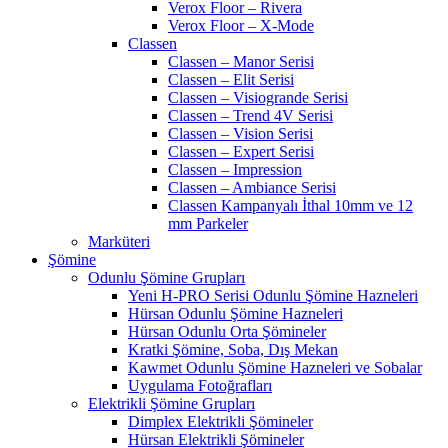
Verox Floor – Rivera
Verox Floor – X-Mode
Classen
Classen – Manor Serisi
Classen – Elit Serisi
Classen – Visiogrande Serisi
Classen – Trend 4V Serisi
Classen – Vision Serisi
Classen – Expert Serisi
Classen – Impression
Classen – Ambiance Serisi
Classen Kampanyalı İthal 10mm ve 12
mm Parkeler
Marküteri
Şömine
Odunlu Şömine Grupları
Yeni H-PRO Serisi Odunlu Şömine Hazneleri
Hürsan Odunlu Şömine Hazneleri
Hürsan Odunlu Orta Şömineler
Kratki Şömine, Soba, Dış Mekan
Kawmet Odunlu Şömine Hazneleri ve Sobalar
Uygulama Fotoğrafları
Elektrikli Şömine Grupları
Dimplex Elektrikli Şömineler
Hürsan Elektrikli Şömineler