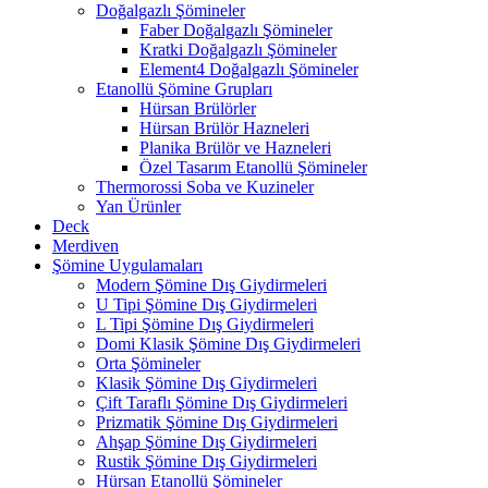
Doğalgazlı Şömineler
Faber Doğalgazlı Şömineler
Kratki Doğalgazlı Şömineler
Element4 Doğalgazlı Şömineler
Etanollü Şömine Grupları
Hürsan Brülörler
Hürsan Brülör Hazneleri
Planika Brülör ve Hazneleri
Özel Tasarım Etanollü Şömineler
Thermorossi Soba ve Kuzineler
Yan Ürünler
Deck
Merdiven
Şömine Uygulamaları
Modern Şömine Dış Giydirmeleri
U Tipi Şömine Dış Giydirmeleri
L Tipi Şömine Dış Giydirmeleri
Domi Klasik Şömine Dış Giydirmeleri
Orta Şömineler
Klasik Şömine Dış Giydirmeleri
Çift Taraflı Şömine Dış Giydirmeleri
Prizmatik Şömine Dış Giydirmeleri
Ahşap Şömine Dış Giydirmeleri
Rustik Şömine Dış Giydirmeleri
Hürsan Etanollü Şömineler