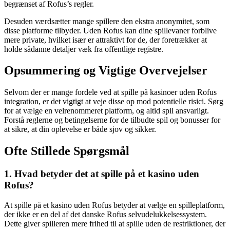
begrænset af Rofus’s regler.
Desuden værdsætter mange spillere den ekstra anonymitet, som
disse platforme tilbyder. Uden Rofus kan dine spillevaner forblive
mere private, hvilket især er attraktivt for de, der foretrækker at
holde sådanne detaljer væk fra offentlige registre.
Opsummering og Vigtige Overvejelser
Selvom der er mange fordele ved at spille på kasinoer uden Rofus
integration, er det vigtigt at veje disse op mod potentielle risici. Sørg
for at vælge en velrenommeret platform, og altid spil ansvarligt.
Forstå reglerne og betingelserne for de tilbudte spil og bonusser for
at sikre, at din oplevelse er både sjov og sikker.
Ofte Stillede Spørgsmål
1. Hvad betyder det at spille på et kasino uden
Rofus?
At spille på et kasino uden Rofus betyder at vælge en spilleplatform,
der ikke er en del af det danske Rofus selvudelukkelsessystem.
Dette giver spilleren mere frihed til at spille uden de restriktioner, der