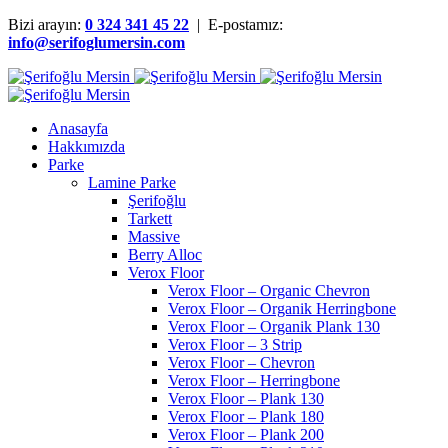
Bizi arayın:
0 324 341 45 22
| E-postamız:
info@serifoglumersin.com
Anasayfa
Hakkımızda
Parke
Lamine Parke
Şerifoğlu
Tarkett
Massive
Berry Alloc
Verox Floor
Verox Floor – Organic Chevron
Verox Floor – Organik Herringbone
Verox Floor – Organik Plank 130
Verox Floor – 3 Strip
Verox Floor – Chevron
Verox Floor – Herringbone
Verox Floor – Plank 130
Verox Floor – Plank 180
Verox Floor – Plank 200