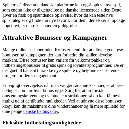
Spillere på disse udenlandske platforme kan også opleve nye spil,
som endnu ikke er tilgængelige på danske licenserede sider. Dette
giver en frisk og spændende oplevelse, hvor du kan teste nye
spilstrategier og finde din nye favorit. For dem, der elsker at opdage
noget nyt, er disse kasinoer en guldgrube.
Attraktive Bonusser og Kampagner
Mange online casinoer uden Rofus er kendt for at tilbyde generøse
bonusser og kampagner, der kan forbedre din spilleoplevelse
markant. Disse bonusser kan variere fra velkomstpakker og
indbetalingsbonusser til gratis spins og loyalitetsprogrammer. De er
designet til både at tiltrække nye spillere og belønne eksisterende
brugere for deres engagement.
En vigtigt overvejelse, når man vælger sådanne kasinoer, er at læse
betingelserne for hver bonus nøje. Sørg for, at du forstår
omsætningskravene og eventuelle restriktioner, så du kan få mest
muligt ud af de tilbudte muligheder. Ved at udnytte disse bonusser
klogt, kan du maksimere dine vinderchancer og få mere spilletid for
dine penge
danske bettingsider
.
Fleksible Indbetalingsmuligheder