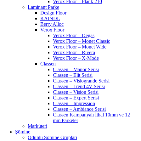
Verox Floor – Plank 210
Laminant Parke
Design Floor
KAINDL
Berry Alloc
Verox Floor
Verox Floor – Degas
Verox Floor – Monet Classic
Verox Floor – Monet Wide
Verox Floor – Rivera
Verox Floor – X-Mode
Classen
Classen – Manor Serisi
Classen – Elit Serisi
Classen – Visiogrande Serisi
Classen – Trend 4V Serisi
Classen – Vision Serisi
Classen – Expert Serisi
Classen – Impression
Classen – Ambiance Serisi
Classen Kampanyalı İthal 10mm ve 12
mm Parkeler
Marküteri
Şömine
Odunlu Şömine Grupları