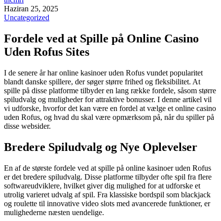
Haziran 25, 2025
Uncategorized
Fordele ved at Spille på Online Casino
Uden Rofus Sites
I de senere år har online kasinoer uden Rofus vundet popularitet
blandt danske spillere, der søger større frihed og fleksibilitet. At
spille på disse platforme tilbyder en lang række fordele, såsom større
spiludvalg og muligheder for attraktive bonusser. I denne artikel vil
vi udforske, hvorfor det kan være en fordel at vælge et online casino
uden Rofus, og hvad du skal være opmærksom på, når du spiller på
disse websider.
Bredere Spiludvalg og Nye Oplevelser
En af de største fordele ved at spille på online kasinoer uden Rofus
er det bredere spiludvalg. Disse platforme tilbyder ofte spil fra flere
softwareudviklere, hvilket giver dig mulighed for at udforske et
utrolig varieret udvalg af spil. Fra klassiske bordspil som blackjack
og roulette til innovative video slots med avancerede funktioner, er
mulighederne næsten uendelige.