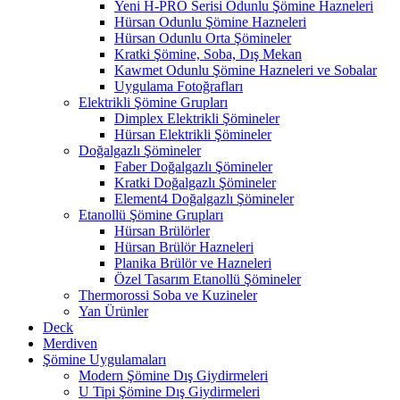
Yeni H-PRO Serisi Odunlu Şömine Hazneleri
Hürsan Odunlu Şömine Hazneleri
Hürsan Odunlu Orta Şömineler
Kratki Şömine, Soba, Dış Mekan
Kawmet Odunlu Şömine Hazneleri ve Sobalar
Uygulama Fotoğrafları
Elektrikli Şömine Grupları
Dimplex Elektrikli Şömineler
Hürsan Elektrikli Şömineler
Doğalgazlı Şömineler
Faber Doğalgazlı Şömineler
Kratki Doğalgazlı Şömineler
Element4 Doğalgazlı Şömineler
Etanollü Şömine Grupları
Hürsan Brülörler
Hürsan Brülör Hazneleri
Planika Brülör ve Hazneleri
Özel Tasarım Etanollü Şömineler
Thermorossi Soba ve Kuzineler
Yan Ürünler
Deck
Merdiven
Şömine Uygulamaları
Modern Şömine Dış Giydirmeleri
U Tipi Şömine Dış Giydirmeleri