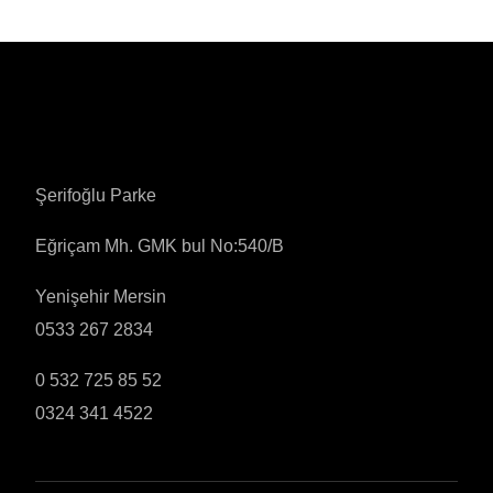
Şerifoğlu Parke
Eğriçam Mh. GMK bul No:540/B
Yenişehir Mersin
0533 267 2834
0 532 725 85 52
0324 341 4522