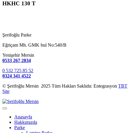
HKHC 130 T
Şerifoğlu Parke
Eğriçam Mh. GMK bul No:540/B
Yenişehir Mersin
0533 267 2834
0 532 725 85 52
0324 341 4522
© Şerifoğlu Mersin 2025 Tüm Hakları Saklıdır. Entegrasyon
TBT
Site
Anasayfa
Hakkımızda
Parke
Lamine Parke