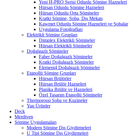
Yeni H-PRO Serisi Odunlu Şömine Hazneleri
Hürsan Odunlu Şömine Hazneleri
Hürsan Odunlu Orta Şömineler
Kratki Şömine, Soba, Dış Mekan
Kawmet Odunlu Şömine Hazneleri ve Sobalar
Uygulama Fotoğrafları
Elektrikli Şömine Grupları
Dimplex Elektrikli Şömineler
Hürsan Elektrikli Şömineler
Doğalgazlı Şömineler
Faber Doğalgazlı Şömineler
Kratki Doğalgazlı Şömineler
Element4 Doğalgazlı Şömineler
Etanollü Şömine Grupları
Hürsan Brülörler
Hürsan Brülör Hazneleri
Planika Brülör ve Hazneleri
Özel Tasarım Etanollü Şömineler
Thermorossi Soba ve Kuzineler
Yan Ürünler
Deck
Merdiven
Şömine Uygulamaları
Modern Şömine Dış Giydirmeleri
U Tipi Şömine Dış Giydirmeleri