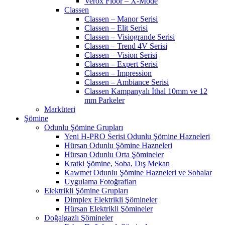
Verox Floor – X-Mode
Classen
Classen – Manor Serisi
Classen – Elit Serisi
Classen – Visiogrande Serisi
Classen – Trend 4V Serisi
Classen – Vision Serisi
Classen – Expert Serisi
Classen – Impression
Classen – Ambiance Serisi
Classen Kampanyalı İthal 10mm ve 12
mm Parkeler
Marküteri
Şömine
Odunlu Şömine Grupları
Yeni H-PRO Serisi Odunlu Şömine Hazneleri
Hürsan Odunlu Şömine Hazneleri
Hürsan Odunlu Orta Şömineler
Kratki Şömine, Soba, Dış Mekan
Kawmet Odunlu Şömine Hazneleri ve Sobalar
Uygulama Fotoğrafları
Elektrikli Şömine Grupları
Dimplex Elektrikli Şömineler
Hürsan Elektrikli Şömineler
Doğalgazlı Şömineler