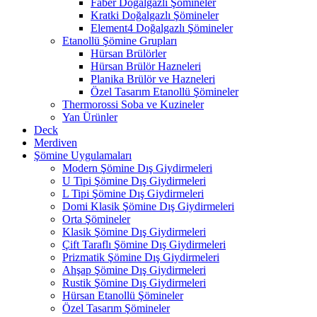
Faber Doğalgazlı Şömineler
Kratki Doğalgazlı Şömineler
Element4 Doğalgazlı Şömineler
Etanollü Şömine Grupları
Hürsan Brülörler
Hürsan Brülör Hazneleri
Planika Brülör ve Hazneleri
Özel Tasarım Etanollü Şömineler
Thermorossi Soba ve Kuzineler
Yan Ürünler
Deck
Merdiven
Şömine Uygulamaları
Modern Şömine Dış Giydirmeleri
U Tipi Şömine Dış Giydirmeleri
L Tipi Şömine Dış Giydirmeleri
Domi Klasik Şömine Dış Giydirmeleri
Orta Şömineler
Klasik Şömine Dış Giydirmeleri
Çift Taraflı Şömine Dış Giydirmeleri
Prizmatik Şömine Dış Giydirmeleri
Ahşap Şömine Dış Giydirmeleri
Rustik Şömine Dış Giydirmeleri
Hürsan Etanollü Şömineler
Özel Tasarım Şömineler