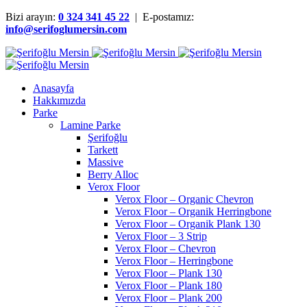
Bizi arayın:
0 324 341 45 22
| E-postamız:
info@serifoglumersin.com
Anasayfa
Hakkımızda
Parke
Lamine Parke
Şerifoğlu
Tarkett
Massive
Berry Alloc
Verox Floor
Verox Floor – Organic Chevron
Verox Floor – Organik Herringbone
Verox Floor – Organik Plank 130
Verox Floor – 3 Strip
Verox Floor – Chevron
Verox Floor – Herringbone
Verox Floor – Plank 130
Verox Floor – Plank 180
Verox Floor – Plank 200