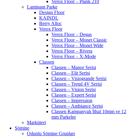
Verox Floor – Plank 210
Laminant Parke
Design Floor
KAINDL
Berry Alloc
Verox Floor
Verox Floor – Degas
Verox Floor – Monet Classic
Verox Floor – Monet Wide
Verox Floor – Rivera
Verox Floor – X-Mode
Classen
Classen – Manor Serisi
Classen – Elit Serisi
Classen – Visiogrande Serisi
Classen – Trend 4V Serisi
Classen – Vision Serisi
Classen – Expert Serisi
Classen – Impression
Classen – Ambiance Serisi
Classen Kampanyalı İthal 10mm ve 12
mm Parkeler
Marküteri
Şömine
Odunlu Şömine Grupları