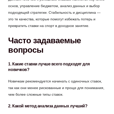
основ, управление бюджетом, анализ данных и выбор
подходящей стратегии. Стабильность и дисциплина —
это те качества, которые помогут избежать потерь и
превратить ставки на спорт в доходное занятие.
Часто задаваемые
вопросы
1. Какие ставки лучше всего подходят для
новичков?
Новичкам рекомендуется начинать с одиночных ставок,
так как они менее рискованные и проще для понимания,
чем более сложные типы ставок.
2. Какой метод анализа данных лучший?