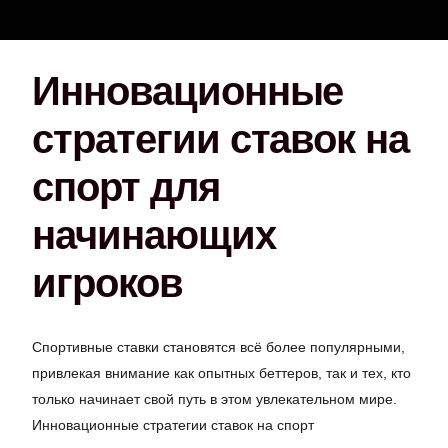
Инновационные
стратегии ставок на
спорт для
начинающих
игроков
Спортивные ставки становятся всё более популярными,
привлекая внимание как опытных беттеров, так и тех, кто
только начинает свой путь в этом увлекательном мире.
Инновационные стратегии ставок на спорт