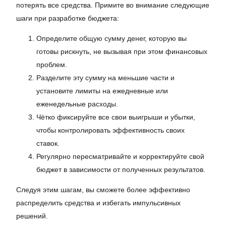
потерять все средства. Примите во внимание следующие
шаги при разработке бюджета:
Определите общую сумму денег, которую вы
готовы рискнуть, не вызывая при этом финансовых
проблем.
Разделите эту сумму на меньшие части и
установите лимиты на ежедневные или
еженедельные расходы.
Чётко фиксируйте все свои выигрыши и убытки,
чтобы контролировать эффективность своих
ставок.
Регулярно пересматривайте и корректируйте свой
бюджет в зависимости от полученных результатов.
Следуя этим шагам, вы сможете более эффективно
распределить средства и избегать импульсивных
решений.