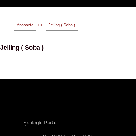
Anasayfa
>>
Jelling ( Soba )
Jelling ( Soba )
Şerifoğlu Parke