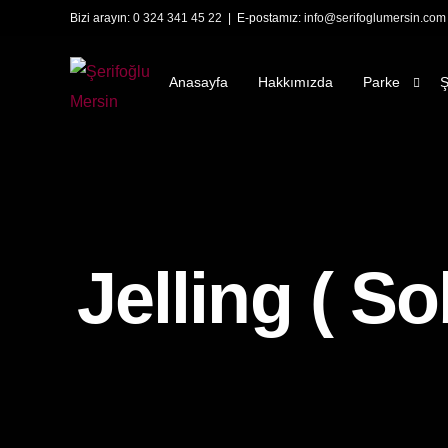
Bizi arayın:
0 324 341 45 22
| E-postamız:
info@serifoglumersin.com
Anasayfa
Hakkımızda
Parke
Ş
Lamine Park
O
Laminant Pa
E
Marküteri
D
Jelling ( So
E
T
Y