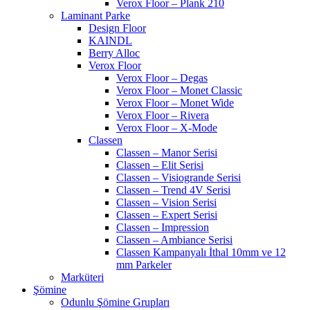
Verox Floor – Plank 210
Laminant Parke
Design Floor
KAINDL
Berry Alloc
Verox Floor
Verox Floor – Degas
Verox Floor – Monet Classic
Verox Floor – Monet Wide
Verox Floor – Rivera
Verox Floor – X-Mode
Classen
Classen – Manor Serisi
Classen – Elit Serisi
Classen – Visiogrande Serisi
Classen – Trend 4V Serisi
Classen – Vision Serisi
Classen – Expert Serisi
Classen – Impression
Classen – Ambiance Serisi
Classen Kampanyalı İthal 10mm ve 12
mm Parkeler
Marküteri
Şömine
Odunlu Şömine Grupları