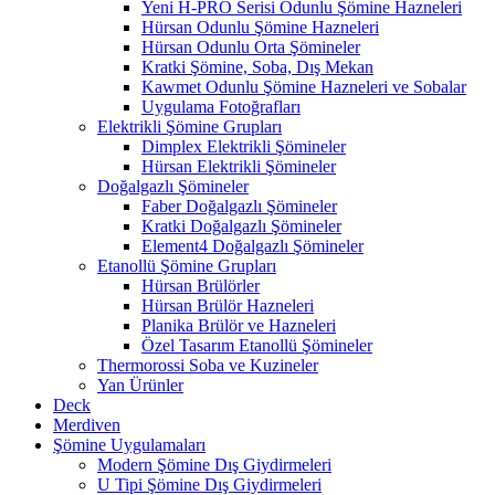
Yeni H-PRO Serisi Odunlu Şömine Hazneleri
Hürsan Odunlu Şömine Hazneleri
Hürsan Odunlu Orta Şömineler
Kratki Şömine, Soba, Dış Mekan
Kawmet Odunlu Şömine Hazneleri ve Sobalar
Uygulama Fotoğrafları
Elektrikli Şömine Grupları
Dimplex Elektrikli Şömineler
Hürsan Elektrikli Şömineler
Doğalgazlı Şömineler
Faber Doğalgazlı Şömineler
Kratki Doğalgazlı Şömineler
Element4 Doğalgazlı Şömineler
Etanollü Şömine Grupları
Hürsan Brülörler
Hürsan Brülör Hazneleri
Planika Brülör ve Hazneleri
Özel Tasarım Etanollü Şömineler
Thermorossi Soba ve Kuzineler
Yan Ürünler
Deck
Merdiven
Şömine Uygulamaları
Modern Şömine Dış Giydirmeleri
U Tipi Şömine Dış Giydirmeleri