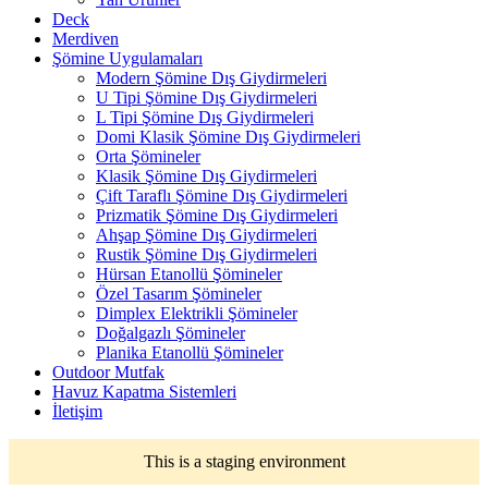
Deck
Merdiven
Şömine Uygulamaları
Modern Şömine Dış Giydirmeleri
U Tipi Şömine Dış Giydirmeleri
L Tipi Şömine Dış Giydirmeleri
Domi Klasik Şömine Dış Giydirmeleri
Orta Şömineler
Klasik Şömine Dış Giydirmeleri
Çift Taraflı Şömine Dış Giydirmeleri
Prizmatik Şömine Dış Giydirmeleri
Ahşap Şömine Dış Giydirmeleri
Rustik Şömine Dış Giydirmeleri
Hürsan Etanollü Şömineler
Özel Tasarım Şömineler
Dimplex Elektrikli Şömineler
Doğalgazlı Şömineler
Planika Etanollü Şömineler
Outdoor Mutfak
Havuz Kapatma Sistemleri
İletişim
This is a staging environment