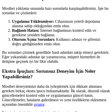
Mostbet yükləmə sırasında bazı sorunlarla karşılaşabilirsiniz. İşte bu
sorunlar ve çözümleri:
Uygulama Yüklenmiyor:
Cihazınızın yeterli depolama
alanına sahip olduğundan emin olun.
Bağlantı Hatası:
İnternet bağlantınızı kontrol edin ve
gerekirse yeniden bağlanın.
Oturum Açma Sorunları:
Kullanıcı adınızı ve şifrenizi
doğru girdiğinizden emin olun.
Bu sorunları çözmek genellikle basit adımları takip etmeyi gerektirir.
Eğer yukarıdaki adımlar işe yaramıyorsa, müşteri hizmetleri ile
iletişime geçmek iyi bir fikir olabilir.
Ekstra İpuçları: Sorunsuz Deneyim İçin Neler
Yapabilirsiniz?
Mostbet deneyiminizi daha da iyileştirmek için dikkate alınması
gereken birkaç ekstra ipucu bulunmaktadır. İlk olarak, düzenli olarak
güncellemeleri kontrol edin ve uygulamanızı güncel tutun.
Güncellemeler, hataların giderilmesi ve yeni özelliklerin eklenmesi
açısından önemlidir
aviator
.