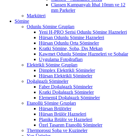
Classen Kampanyalı İthal 10mm ve 12
mm Parkeler
Marküteri
Şömine
Odunlu Şömine Grupları
Yeni H-PRO Serisi Odunlu Şömine Hazneleri
Hürsan Odunlu Şömine Hazneleri
Hürsan Odunlu Orta Şömineler
Kratki Şömine, Soba, Dış Mekan
Kawmet Odunlu Şömine Hazneleri ve Sobalar
Uygulama Fotoğrafları
Elektrikli Şömine Grupları
Dimplex Elektrikli Şömineler
Hürsan Elektrikli Şömineler
Doğalgazlı Şömineler
Faber Doğalgazlı Şömineler
Kratki Doğalgazlı Şömineler
Element4 Doğalgazlı Şömineler
Etanollü Şömine Grupları
Hürsan Brülörler
Hürsan Brülör Hazneleri
Planika Brülör ve Hazneleri
Özel Tasarım Etanollü Şömineler
Thermorossi Soba ve Kuzineler
Yan Ürünler