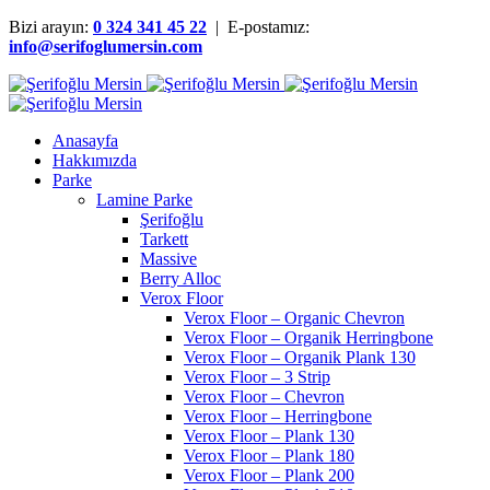
Bizi arayın:
0 324 341 45 22
| E-postamız:
info@serifoglumersin.com
Anasayfa
Hakkımızda
Parke
Lamine Parke
Şerifoğlu
Tarkett
Massive
Berry Alloc
Verox Floor
Verox Floor – Organic Chevron
Verox Floor – Organik Herringbone
Verox Floor – Organik Plank 130
Verox Floor – 3 Strip
Verox Floor – Chevron
Verox Floor – Herringbone
Verox Floor – Plank 130
Verox Floor – Plank 180
Verox Floor – Plank 200