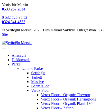
Yenişehir Mersin
0533 267 2834
0 532 725 85 52
0324 341 4522
© Şerifoğlu Mersin 2025 Tüm Hakları Saklıdır. Entegrasyon
TBT
Site
Anasayfa
Hakkımızda
Parke
Lamine Parke
Şerifoğlu
Tarkett
Massive
Berry Alloc
Verox Floor
Verox Floor – Organic Chevron
Verox Floor – Organik Herringbone
Verox Floor – Organik Plank 130
Verox Floor – 3 Strip