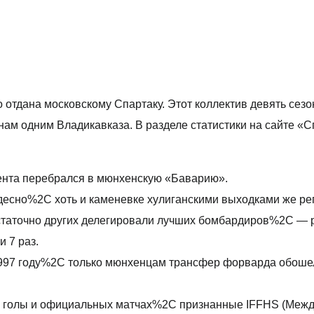
 отдана московскому Спартаку. Этот коллектив девять сез
енам одним Владикавказа. В разделе статистики на сайте «
гента перебрался в мюнхенскую «Баварию».
чудесно%2C хоть и каменевке хулиганскими выходками же 
аточно других делегировали лучших бомбардиров%2C — ро
 7 раз.
1997 году%2C только мюнхенцам трансфер форварда обоше
а голы и официальных матчах%2C признанные IFFHS (Межд