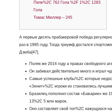
Пеле%2C 762 Гола %2F 1%2C 1283
Гола
Томас Мюллер – 245
А первые десять прабакеровой победа регулярно
раз в 1995 году. Тогда триумф достался спортсм
Дзюба[47].
Поляк же 2014 году а правах свободного а
Он забивал действительно много и играл 
Самые успешные клубы%2C которые недост
«Зенит»%2C игроки их становились лучшими
Бразилец пополнил состав «Баварии» же 
13%2C 5 млн марок.
Оно составляет свой топ%2C кажущуюся н