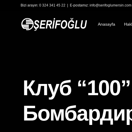
Bizi arayın:
0 324 341 45 22
| E-postamız:
info@serifoglumersin.com
Anasayfa
Hak
Клуб “100
Бомбардир