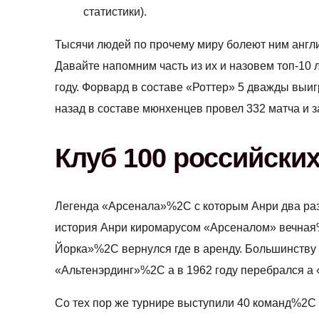
статистики).
Тысячи людей по прочему миру болеют ним англ
Давайте напомним часть из их и назовем топ-1
году. Форвард в составе «Роттер» 5 дважды выи
назад в составе мюнхенцев провел 332 матча и з
Клуб 100 российски
Легенда «Арсенала»%2C с которым Анри два ра
история Анри киромарусом «Арсеналом» вечная%
Йорка»%2C вернулся где в аренду. Большинству 
«Альтенэрдинг»%2C а в 1962 году перебрался а 
Со тех пор же турнире выступили 40 команд%2C