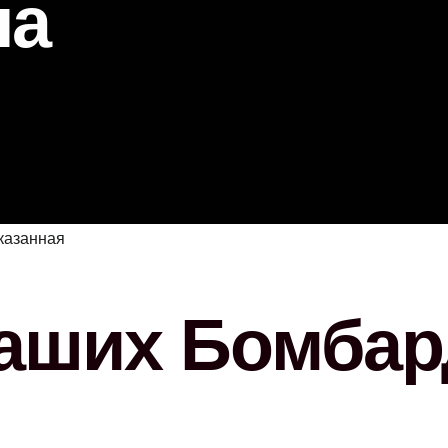
на
Ahşap Ş
Rustik Ş
Hürsan 
Özel Ta
Dimplex 
Doğalga
Planika 
казанная
наших Бомба
я