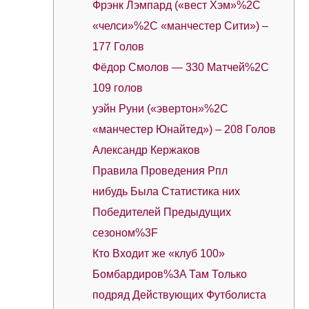
Фрэнк Лэмпард («вест Хэм»%2C
«челси»%2C «манчестер Сити») –
177 Голов
Фёдор Смолов — 330 Матчей%2C
109 голов
уэйн Руни («эвертон»%2C
«манчестер Юнайтед») – 208 Голов
Александр Кержаков
Правила Проведения Рпл
нибудь Была Статистика них
Победителей Предыдущих
сезоном%3F
Кто Входит же «клуб 100»
Бомбардиров%3A Там Только
подряд Действующих Футболиста