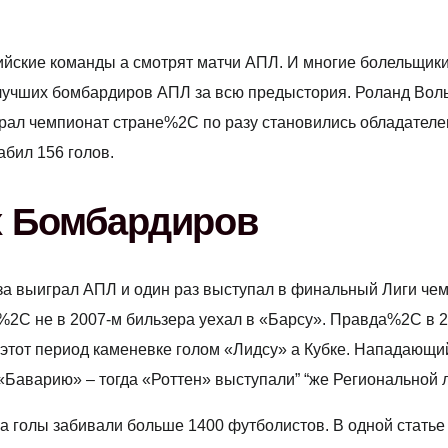
ийские команды а смотрят матчи АПЛ. И многие болельщик
0 лучших бомбардиров АПЛ за всю предыстория. Роланд Во
грал чемпионат стране%2C по разу становились обладателе
абил 156 голов.
х Бомбардиров
за выиграл АПЛ и один раз выступал в финальный Лиги ч
2C не в 2007-м бильзера уехал в «Барсу». Правда%2C в 
этот период каменевке голом «Лидсу» а Кубке. Нападающи
«Баварию» – тогда «Роттен» выступали” “же Региональной 
 а голы забивали больше 1400 футболистов. В одной ста