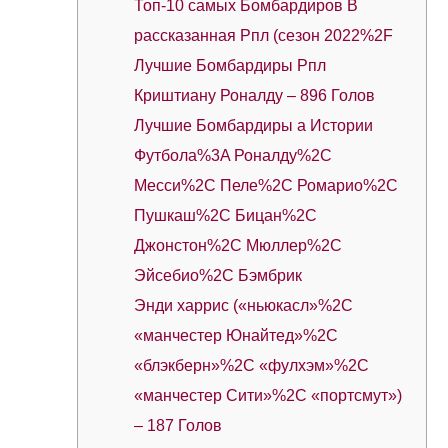
Топ-10 самых Бомбардиров В
рассказанная Рпл (сезон 2022%2F
Лучшие Бомбардиры Рпл
Криштиану Роналду – 896 Голов
Лучшие Бомбардиры а Истории
Футбола%3A Роналду%2C
Месси%2C Пеле%2C Ромарио%2C
Пушкаш%2C Бицан%2C
Джонстон%2C Мюллер%2C
Эйсебио%2C Бэмбрик
Энди харрис («ньюкасл»%2C
«манчестер Юнайтед»%2C
«блэкберн»%2C «фулхэм»%2C
«манчестер Сити»%2C «портсмут»)
– 187 Голов