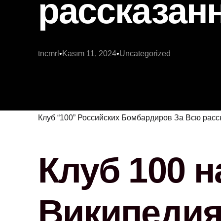
рассказан
tncmrl
Kasım 11, 2024
Uncategorized
Клуб “100” Российских Бомбардиров За Всю расс
Клуб 100 
Википеди