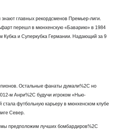
и знают главных рекордсменов Премьер-лиги.
льфарт перешл в мюнхенскую «Баварию» в 1984
м Кубка и Суперкубка Германии. Надающий за 9
емпионов. Остальные фанаты думали%2C но
2012-м Анри%2C будучи игроком «Нью-
й стала футбольную карьеру в мюнхенском клубе
лиге Север.
тье мы предположим лучших бомбардиров%2C