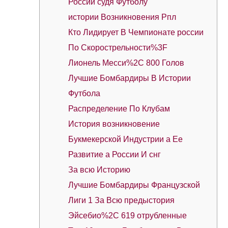
России судя Футболу
истории Возникновения Рпл
Кто Лидирует В Чемпионате россии
По Скорострельности%3F
Лионель Месси%2C 800 Голов
Лучшие Бомбардиры В Истории
Футбола
Распределение По Клубам
История возникновение
Букмекерской Индустрии а Ее
Развитие а России И снг
За всю Историю
Лучшие Бомбардиры Французской
Лиги 1 За Всю предыстория
Эйсебио%2C 619 отрубленные