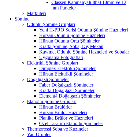
Classen Kampanyalı İthal 10mm ve 12
mm Parkeler
Marküteri
Şömine
Odunlu Şömine Grupları
Yeni H-PRO Serisi Odunlu Şömine Hazneleri
Hürsan Odunlu Şömine Hazneleri
Hürsan Odunlu Orta Şömineler
Kratki Şömine, Soba, Dış Mekan
Kawmet Odunlu Şömine Hazneleri ve Sobalar
Uygulama Fotoğrafları
Elektrikli Şömine Grupları
Dimplex Elektrikli Şömineler
Hürsan Elektrikli Şömineler
Doğalgazlı Şömineler
Faber Doğalgazlı Şömineler
Kratki Doğalgazlı Şömineler
Element4 Doğalgazlı Şömineler
Etanollü Şömine Grupları
Hürsan Brülörler
Hürsan Brülör Hazneleri
Planika Brülör ve Hazneleri
Özel Tasarım Etanollü Şömineler
Thermorossi Soba ve Kuzineler
Yan Ürünler