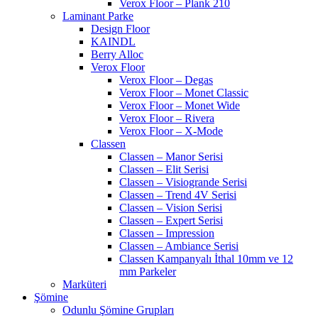
Verox Floor – Plank 210
Laminant Parke
Design Floor
KAINDL
Berry Alloc
Verox Floor
Verox Floor – Degas
Verox Floor – Monet Classic
Verox Floor – Monet Wide
Verox Floor – Rivera
Verox Floor – X-Mode
Classen
Classen – Manor Serisi
Classen – Elit Serisi
Classen – Visiogrande Serisi
Classen – Trend 4V Serisi
Classen – Vision Serisi
Classen – Expert Serisi
Classen – Impression
Classen – Ambiance Serisi
Classen Kampanyalı İthal 10mm ve 12
mm Parkeler
Marküteri
Şömine
Odunlu Şömine Grupları