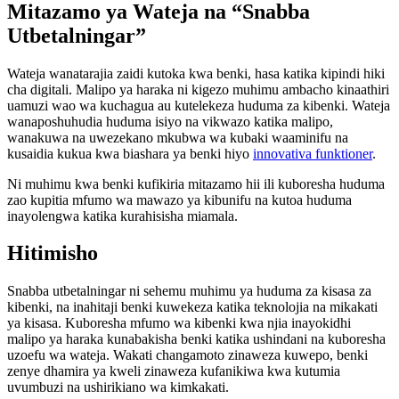
Mitazamo ya Wateja na “Snabba
Utbetalningar”
Wateja wanatarajia zaidi kutoka kwa benki, hasa katika kipindi hiki
cha digitali. Malipo ya haraka ni kigezo muhimu ambacho kinaathiri
uamuzi wao wa kuchagua au kutelekeza huduma za kibenki. Wateja
wanaposhuhudia huduma isiyo na vikwazo katika malipo,
wanakuwa na uwezekano mkubwa wa kubaki waaminifu na
kusaidia kukua kwa biashara ya benki hiyo
innovativa funktioner
.
Ni muhimu kwa benki kufikiria mitazamo hii ili kuboresha huduma
zao kupitia mfumo wa mawazo ya kibunifu na kutoa huduma
inayolengwa katika kurahisisha miamala.
Hitimisho
Snabba utbetalningar ni sehemu muhimu ya huduma za kisasa za
kibenki, na inahitaji benki kuwekeza katika teknolojia na mikakati
ya kisasa. Kuboresha mfumo wa kibenki kwa njia inayokidhi
malipo ya haraka kunabakisha benki katika ushindani na kuboresha
uzoefu wa wateja. Wakati changamoto zinaweza kuwepo, benki
zenye dhamira ya kweli zinaweza kufanikiwa kwa kutumia
uvumbuzi na ushirikiano wa kimkakati.