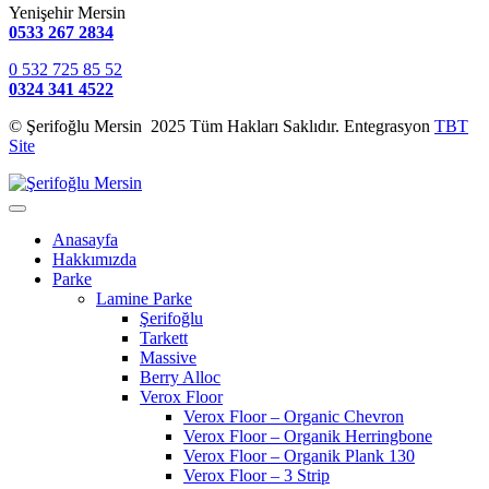
Yenişehir Mersin
0533 267 2834
0 532 725 85 52
0324 341 4522
© Şerifoğlu Mersin 2025 Tüm Hakları Saklıdır. Entegrasyon
TBT
Site
Anasayfa
Hakkımızda
Parke
Lamine Parke
Şerifoğlu
Tarkett
Massive
Berry Alloc
Verox Floor
Verox Floor – Organic Chevron
Verox Floor – Organik Herringbone
Verox Floor – Organik Plank 130
Verox Floor – 3 Strip