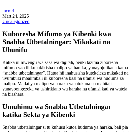
tncmrl
Mart 24, 2025
Uncategorized
Kuboresha Mifumo ya Kibenki kwa
Snabba Utbetalningar: Mikakati na
Ubunifu
Katika ulimwengu wa sasa wa digitali, benki lazima ziboresha
mifumo yao ili kuhakikisha malipo ya haraka, yanayojulikana kama
“snabba utbetalningar”. Hatua hii inahusisha kutekeleza mikakati na
uvumbuzi mbalimbali ili kuboresha kasi na ufanisi wa huduma za
malipo. Madai ya malipo ya haraka yanatokana na mahitaji
yanayoongezeka ya ushirikiano wa haraka na ufanisi kati ya wateja
na biashara.
Umuhimu wa Snabba Utbetalningar
katika Sekta ya Kibenki
Snabba utbetalningar si tu kuhusu kutoa huduma ya haraka, bali pia