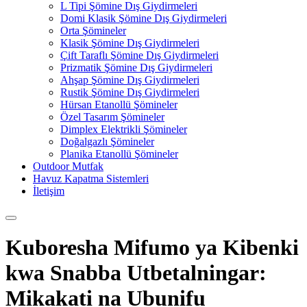
L Tipi Şömine Dış Giydirmeleri
Domi Klasik Şömine Dış Giydirmeleri
Orta Şömineler
Klasik Şömine Dış Giydirmeleri
Çift Taraflı Şömine Dış Giydirmeleri
Prizmatik Şömine Dış Giydirmeleri
Ahşap Şömine Dış Giydirmeleri
Rustik Şömine Dış Giydirmeleri
Hürsan Etanollü Şömineler
Özel Tasarım Şömineler
Dimplex Elektrikli Şömineler
Doğalgazlı Şömineler
Planika Etanollü Şömineler
Outdoor Mutfak
Havuz Kapatma Sistemleri
İletişim
Kuboresha Mifumo ya Kibenki
kwa Snabba Utbetalningar:
Mikakati na Ubunifu