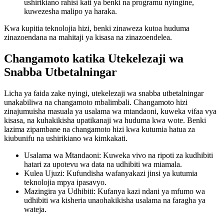
ushirikiano rahisi kati ya benki na programu nyingine,
kuwezesha malipo ya haraka.
Kwa kupitia teknolojia hizi, benki zinaweza kutoa huduma
zinazoendana na mahitaji ya kisasa na zinazoendelea.
Changamoto katika Utekelezaji wa
Snabba Utbetalningar
Licha ya faida zake nyingi, utekelezaji wa snabba utbetalningar
unakabiliwa na changamoto mbalimbali. Changamoto hizi
zinajumuisha masuala ya usalama wa mtandaoni, kuweka vifaa vya
kisasa, na kuhakikisha upatikanaji wa huduma kwa wote. Benki
lazima zipambane na changamoto hizi kwa kutumia hatua za
kiubunifu na ushirikiano wa kimkakati.
Usalama wa Mtandaoni: Kuweka vivo na ripoti za kudhibiti
hatari za upotevu wa data na udhibiti wa miamala.
Kulea Ujuzi: Kufundisha wafanyakazi jinsi ya kutumia
teknolojia mpya ipasavyo.
Mazingira ya Udhibiti: Kufanya kazi ndani ya mfumo wa
udhibiti wa kisheria unaohakikisha usalama na faragha ya
wateja.