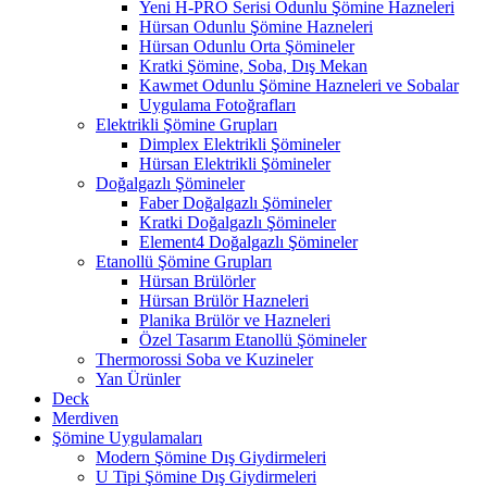
Yeni H-PRO Serisi Odunlu Şömine Hazneleri
Hürsan Odunlu Şömine Hazneleri
Hürsan Odunlu Orta Şömineler
Kratki Şömine, Soba, Dış Mekan
Kawmet Odunlu Şömine Hazneleri ve Sobalar
Uygulama Fotoğrafları
Elektrikli Şömine Grupları
Dimplex Elektrikli Şömineler
Hürsan Elektrikli Şömineler
Doğalgazlı Şömineler
Faber Doğalgazlı Şömineler
Kratki Doğalgazlı Şömineler
Element4 Doğalgazlı Şömineler
Etanollü Şömine Grupları
Hürsan Brülörler
Hürsan Brülör Hazneleri
Planika Brülör ve Hazneleri
Özel Tasarım Etanollü Şömineler
Thermorossi Soba ve Kuzineler
Yan Ürünler
Deck
Merdiven
Şömine Uygulamaları
Modern Şömine Dış Giydirmeleri
U Tipi Şömine Dış Giydirmeleri