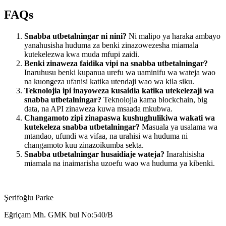
FAQs
Snabba utbetalningar ni nini?
Ni malipo ya haraka ambayo
yanahusisha huduma za benki zinazowezesha miamala
kutekelezwa kwa muda mfupi zaidi.
Benki zinaweza faidika vipi na snabba utbetalningar?
Inaruhusu benki kupanua urefu wa uaminifu wa wateja wao
na kuongeza ufanisi katika utendaji wao wa kila siku.
Teknolojia ipi inayoweza kusaidia katika utekelezaji wa
snabba utbetalningar?
Teknolojia kama blockchain, big
data, na API zinaweza kuwa msaada mkubwa.
Changamoto zipi zinapaswa kushughulikiwa wakati wa
kutekeleza snabba utbetalningar?
Masuala ya usalama wa
mtandao, ufundi wa vifaa, na urahisi wa huduma ni
changamoto kuu zinazoikumba sekta.
Snabba utbetalningar husaidiaje wateja?
Inarahisisha
miamala na inaimarisha uzoefu wao wa huduma ya kibenki.
Şerifoğlu Parke
Eğriçam Mh. GMK bul No:540/B