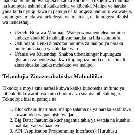
inabeba umuhimu wa kipekee katika kuboresha uzoefu wa mtumiaji
na kuongeza ushindani katika sekta ya kibenki. Malipo ya haraka
yana faida nyingi ikiwa ni pamoja na kuongeza uaminifu wa wateja,
kupunguza muda wa utekelezaji wa miamala, na kuongeza ufanisi
wa uendeshaji.
Uzoefu Bora wa Mtumiaji: Wateja wanapendelea huduma
ambazo zinakidhi mahitaji yao haraka na bila usumbufu.
Ushindani: Benki zinazotoa huduma za malipo ya haraka
hujitofautisha na washindani wao.
Ufanisi wa Kiutendaji: Snabba utbetalningar hupunguza
gharama za uendeshaji kwa kupunguza muda na rasilimali
zinazohusika katika mchakato wa malipo.
Teknolojia Zinazosababisha Mabadiliko
Tiknolojia mpya zina nafasi kubwa katika kuboresha mifumo ya
kibenki ili kuwaruhusu kutoa huduma za snabba utbetalningar.
Teknolojia hizi ni pamoja na:
Blockchain: Inaruhusu malipo salama na ya haraka zaidi kwa
kuwaondoa wapatanishi wa jadi.
Big Data: Inatumika kuchanganua tabia ya wateja na kutabiri
mahitaji yao ya baadaye.
API (Application Programming Interfaces): Huruhusu