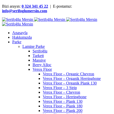
Bizi arayın:
0 324 341 45 22
| E-postamız:
info@serifoglumersin.com
Anasayfa
Hakkımızda
Parke
Lamine Parke
Şerifoğlu
Tarkett
Massive
Berry Alloc
Verox Floor
Verox Floor – Organic Chevron
Verox Floor – Organik Herringbone
Verox Floor – Organik Plank 130
Verox Floor – 3 Strip
Verox Floor – Chevron
Verox Floor – Herringbone
Verox Floor – Plank 130
Verox Floor – Plank 180
Verox Floor – Plank 200