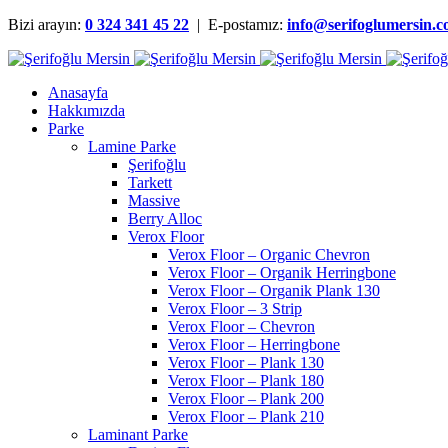
Bizi arayın:
0 324 341 45 22
| E-postamız:
info@serifoglumersin.
Anasayfa
Hakkımızda
Parke
Lamine Parke
Şerifoğlu
Tarkett
Massive
Berry Alloc
Verox Floor
Verox Floor – Organic Chevron
Verox Floor – Organik Herringbone
Verox Floor – Organik Plank 130
Verox Floor – 3 Strip
Verox Floor – Chevron
Verox Floor – Herringbone
Verox Floor – Plank 130
Verox Floor – Plank 180
Verox Floor – Plank 200
Verox Floor – Plank 210
Laminant Parke