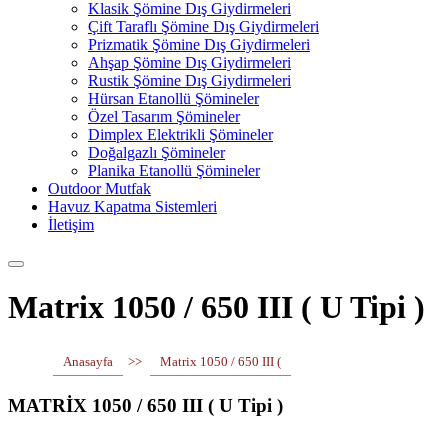
Klasik Şömine Dış Giydirmeleri
Çift Taraflı Şömine Dış Giydirmeleri
Prizmatik Şömine Dış Giydirmeleri
Ahşap Şömine Dış Giydirmeleri
Rustik Şömine Dış Giydirmeleri
Hürsan Etanollü Şömineler
Özel Tasarım Şömineler
Dimplex Elektrikli Şömineler
Doğalgazlı Şömineler
Planika Etanollü Şömineler
Outdoor Mutfak
Havuz Kapatma Sistemleri
İletişim
Matrix 1050 / 650 III ( U Tipi )
Anasayfa
>>
Matrix 1050 / 650 III (
MATRİX 1050 / 650 III ( U Tipi )