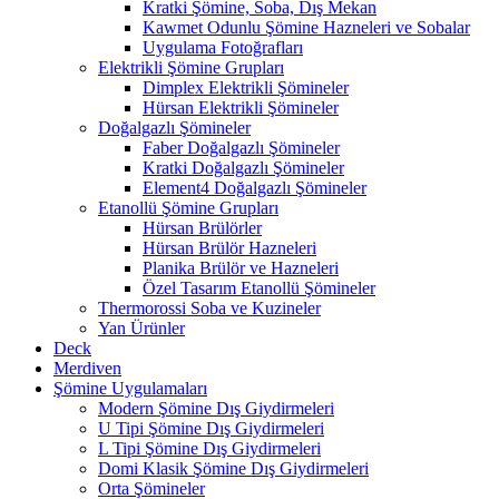
Kratki Şömine, Soba, Dış Mekan
Kawmet Odunlu Şömine Hazneleri ve Sobalar
Uygulama Fotoğrafları
Elektrikli Şömine Grupları
Dimplex Elektrikli Şömineler
Hürsan Elektrikli Şömineler
Doğalgazlı Şömineler
Faber Doğalgazlı Şömineler
Kratki Doğalgazlı Şömineler
Element4 Doğalgazlı Şömineler
Etanollü Şömine Grupları
Hürsan Brülörler
Hürsan Brülör Hazneleri
Planika Brülör ve Hazneleri
Özel Tasarım Etanollü Şömineler
Thermorossi Soba ve Kuzineler
Yan Ürünler
Deck
Merdiven
Şömine Uygulamaları
Modern Şömine Dış Giydirmeleri
U Tipi Şömine Dış Giydirmeleri
L Tipi Şömine Dış Giydirmeleri
Domi Klasik Şömine Dış Giydirmeleri
Orta Şömineler