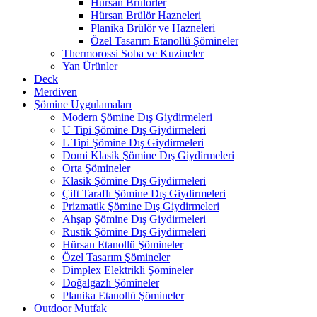
Hürsan Brülörler
Hürsan Brülör Hazneleri
Planika Brülör ve Hazneleri
Özel Tasarım Etanollü Şömineler
Thermorossi Soba ve Kuzineler
Yan Ürünler
Deck
Merdiven
Şömine Uygulamaları
Modern Şömine Dış Giydirmeleri
U Tipi Şömine Dış Giydirmeleri
L Tipi Şömine Dış Giydirmeleri
Domi Klasik Şömine Dış Giydirmeleri
Orta Şömineler
Klasik Şömine Dış Giydirmeleri
Çift Taraflı Şömine Dış Giydirmeleri
Prizmatik Şömine Dış Giydirmeleri
Ahşap Şömine Dış Giydirmeleri
Rustik Şömine Dış Giydirmeleri
Hürsan Etanollü Şömineler
Özel Tasarım Şömineler
Dimplex Elektrikli Şömineler
Doğalgazlı Şömineler
Planika Etanollü Şömineler
Outdoor Mutfak