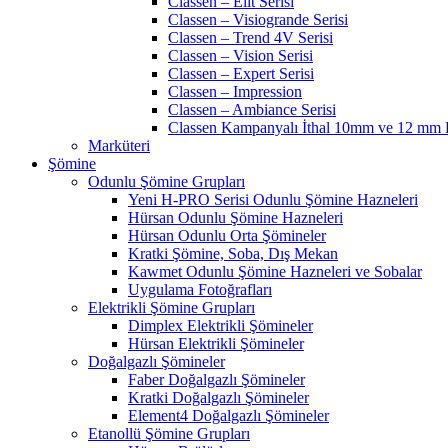
Classen – Elit Serisi
Classen – Visiogrande Serisi
Classen – Trend 4V Serisi
Classen – Vision Serisi
Classen – Expert Serisi
Classen – Impression
Classen – Ambiance Serisi
Classen Kampanyalı İthal 10mm ve 12 mm P
Marküteri
Şömine
Odunlu Şömine Grupları
Yeni H-PRO Serisi Odunlu Şömine Hazneleri
Hürsan Odunlu Şömine Hazneleri
Hürsan Odunlu Orta Şömineler
Kratki Şömine, Soba, Dış Mekan
Kawmet Odunlu Şömine Hazneleri ve Sobalar
Uygulama Fotoğrafları
Elektrikli Şömine Grupları
Dimplex Elektrikli Şömineler
Hürsan Elektrikli Şömineler
Doğalgazlı Şömineler
Faber Doğalgazlı Şömineler
Kratki Doğalgazlı Şömineler
Element4 Doğalgazlı Şömineler
Etanollü Şömine Grupları