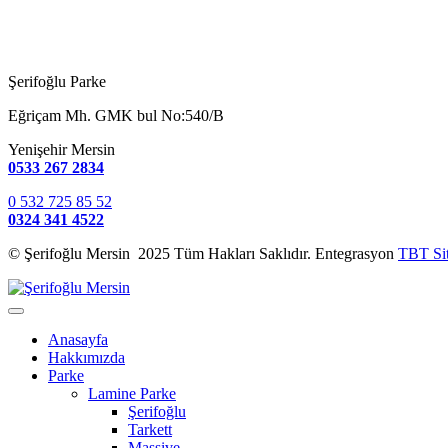
Şerifoğlu Parke
Eğriçam Mh. GMK bul No:540/B
Yenişehir Mersin
0533 267 2834
0 532 725 85 52
0324 341 4522
© Şerifoğlu Mersin 2025 Tüm Hakları Saklıdır. Entegrasyon
TBT Si
Anasayfa
Hakkımızda
Parke
Lamine Parke
Şerifoğlu
Tarkett
Massive