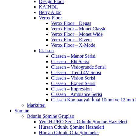
Design Floor
KAINDL
Berry Alloc
Verox Floor
Verox Floor – Degas
Verox Floor – Monet Classic
Verox Floor – Monet Wide
Verox Floor – Rivera
Verox Floor – X-Mode
Classen
Classen – Manor Serisi
Classen – Elit Serisi
Classen – Visiogrande Serisi
Classen – Trend 4V Serisi
Classen – Vision Serisi
Classen – Expert Serisi
Classen – Impression
Classen – Ambiance Serisi
Classen Kampanyalı İthal 10mm ve 12 mm P
Marküteri
Şömine
Odunlu Şömine Grupları
Yeni H-PRO Serisi Odunlu Şömine Hazneleri
Hürsan Odunlu Şömine Hazneleri
Hürsan Odunlu Orta Şömineler