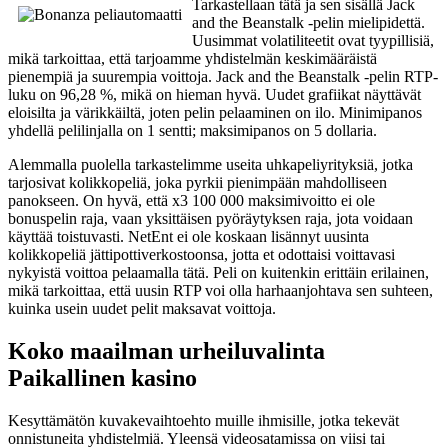
Tarkastellaan tätä ja sen sisällä Jack
and the Beanstalk -pelin mielipidettä.
Uusimmat volatiliteetit ovat tyypillisiä,
mikä tarkoittaa, että tarjoamme yhdistelmän keskimääräistä
pienempiä ja suurempia voittoja. Jack and the Beanstalk -pelin RTP-
luku on 96,28 %, mikä on hieman hyvä. Uudet grafiikat näyttävät
eloisilta ja värikkäiltä, ​​joten pelin pelaaminen on ilo. Minimipanos
yhdellä pelilinjalla on 1 sentti; maksimipanos on 5 dollaria.
Alemmalla puolella tarkastelimme useita uhkapeliyrityksiä, jotka
tarjosivat kolikkopeliä, joka pyrkii pienimpään mahdolliseen
panokseen. On hyvä, että x3 100 000 maksimivoitto ei ole
bonuspelin raja, vaan yksittäisen pyöräytyksen raja, jota voidaan
käyttää toistuvasti. NetEnt ei ole koskaan lisännyt uusinta
kolikkopeliä jättipottiverkostoonsa, jotta et odottaisi voittavasi
nykyistä voittoa pelaamalla tätä. Peli on kuitenkin erittäin erilainen,
mikä tarkoittaa, että uusin RTP voi olla harhaanjohtava sen suhteen,
kuinka usein uudet pelit maksavat voittoja.
Koko maailman urheiluvalinta
Paikallinen kasino
Kesyttämätön kuvakevaihtoehto muille ihmisille, jotka tekevät
onnistuneita yhdistelmiä. Yleensä videosatamissa on viisi tai