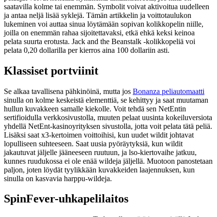
saatavilla kolme tai enemmän. Symbolit voivat aktivoitua uudelleen
ja antaa neljä lisää syklejä. Tämän artikkelin ja voittotaulukon
lukeminen voi auttaa sinua löytämään sopivan kolikkopelin niille,
joilla on enemmän rahaa sijoitettavaksi, etkä ehkä keksi keinoa
pelata suurta erotusta. Jack and the Beanstalk -kolikkopeliä voi
pelata 0,20 dollarilla per kierros aina 100 dollariin asti.
Klassiset portviinit
Se alkaa tavallisena pähkinöinä, mutta jos
Bonanza peliautomaatti
sinulla on kolme keskeistä elementtiä, se kehittyy ja saat muutaman
hullun kuvakkeen samalle kiekolle. Voit tehdä sen NetEntin
sertifioidulla verkkosivustolla, muuten pelaat uusinta kokeiluversiota
yhdellä NetEnt-kasinoyrityksen sivustolla, jotta voit pelata tätä peliä.
Lisäksi saat x3-kertoimen voittoihisi, kun uudet wildit johtavat
lopulliseen suhteeseen. Saat uusia pyöräytyksiä, kun wildit
jakautuvat jäljelle jääneeseen ruutuun, ja lso-kiertovaihe jatkuu,
kunnes ruudukossa ei ole enää wildeja jäljellä. Muotoon panostetaan
paljon, joten löydät tyylikkään kuvakkeiden laajennuksen, kun
sinulla on kasvavia harppu-wildeja.
SpinFever-uhkapelilaitos