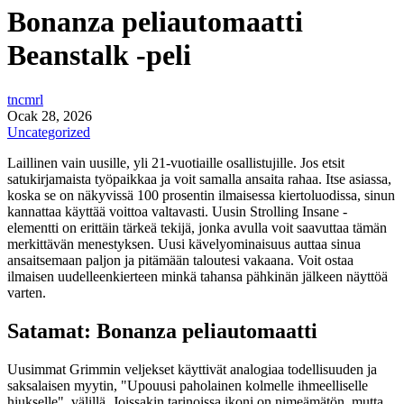
Bonanza peliautomaatti
Beanstalk -peli
tncmrl
Ocak 28, 2026
Uncategorized
Laillinen vain uusille, yli 21-vuotiaille osallistujille. Jos etsit
satukirjamaista työpaikkaa ja voit samalla ansaita rahaa. Itse asiassa,
koska se on näkyvissä 100 prosentin ilmaisessa kiertoluodissa, sinun
kannattaa käyttää voittoa valtavasti. Uusin Strolling Insane -
elementti on erittäin tärkeä tekijä, jonka avulla voit saavuttaa tämän
merkittävän menestyksen. Uusi kävelyominaisuus auttaa sinua
ansaitsemaan paljon ja pitämään taloutesi vakaana.
Voit ostaa
ilmaisen uudelleenkierteen minkä tahansa pähkinän jälkeen näyttöä
varten.
Satamat: Bonanza peliautomaatti
Uusimmat Grimmin veljekset käyttivät analogiaa todellisuuden ja
saksalaisen myytin, "Upouusi paholainen kolmelle ihmeelliselle
hiukselle", välillä. Joissakin tarinoissa ikoni on nimeämätön, mutta