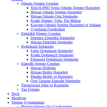
Odunlu Şömine Grupları
Yeni H-PRO Serisi Odunlu Şömine Hazneleri
Hürsan Odunlu Şömine Hazneleri
Hürsan Odunlu Orta Şömineler
Kratki Şömine, Soba, Dış Mekan
Kawmet Odunlu Şömine Hazneleri ve Sobalar
Uygulama Fotoğrafları
Elektrikli Şömine Grupları
Dimplex Elektrikli Şömineler
Hürsan Elektrikli Şömineler
Doğalgazlı Şömineler
Faber Doğalgazlı Şömineler
Kratki Doğalgazlı Şömineler
Element4 Doğalgazlı Şömineler
Etanollü Şömine Grupları
Hürsan Brülörler
Hürsan Brülör Hazneleri
Planika Brülör ve Hazneleri
Özel Tasarım Etanollü Şömineler
Thermorossi Soba ve Kuzineler
Yan Ürünler
Deck
Merdiven
Şömine Uygulamaları
Modern Şömine Dış Giydirmeleri