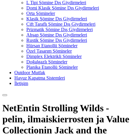
L Tipi Şömine Dış Giydirmeleri
Domi Klasik Şömine Dış Giydirmeleri
Orta Şömineler
Klasik Şömine Dış Giydirmeleri
Çift Taraflı Şömine Dış Giydirmeleri
Prizmatik Şömine Dış Giydirmeleri
Ahşap Şömine Dış Giydirmeleri
Rustik Şömine Dış Giydirmeleri
Hürsan Etanollü Şömineler
Özel Tasarım Şömineler
Dimplex Elektrikli Şömineler
Doğalgazlı Şömineler
Planika Etanollü Şömineler
Outdoor Mutfak
Havuz Kapatma Sistemleri
İletişim
NetEntin Strolling Wilds -
pelin, ilmaiskierrosten ja Value
Collectionin Jack and the