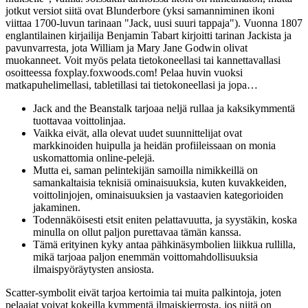
jotkut versiot siitä ovat Blunderbore (yksi samanniminen ikoni
viittaa 1700-luvun tarinaan "Jack, uusi suuri tappaja"). Vuonna 1807
englantilainen kirjailija Benjamin Tabart kirjoitti tarinan Jackista ja
pavunvarresta, jota William ja Mary Jane Godwin olivat
muokanneet. Voit myös pelata tietokoneellasi tai kannettavallasi
osoitteessa foxplay.foxwoods.com! Pelaa huvin vuoksi
matkapuhelimellasi, tabletillasi tai tietokoneellasi ja jopa…
Jack and the Beanstalk tarjoaa neljä rullaa ja kaksikymmentä
tuottavaa voittolinjaa.
Vaikka eivät, alla olevat uudet suunnittelijat ovat
markkinoiden huipulla ja heidän profiileissaan on monia
uskomattomia online-pelejä.
Mutta ei, saman pelintekijän samoilla nimikkeillä on
samankaltaisia ​​teknisiä ominaisuuksia, kuten kuvakkeiden,
voittolinjojen, ominaisuuksien ja vastaavien kategorioiden
jakaminen.
Todennäköisesti etsit eniten pelattavuutta, ja syystäkin, koska
minulla on ollut paljon purettavaa tämän kanssa.
Tämä erityinen kyky antaa pähkinäsymbolien liikkua rullilla,
mikä tarjoaa paljon enemmän voittomahdollisuuksia
ilmaispyöräytysten ansiosta.
Scatter-symbolit eivät tarjoa kertoimia tai muita palkintoja, joten
pelaajat voivat kokeilla kymmentä ilmaiskierrosta, jos niitä on