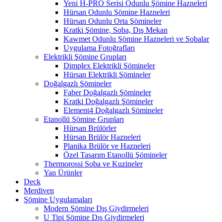
Yeni H-PRO Serisi Odunlu Şömine Hazneleri
Hürsan Odunlu Şömine Hazneleri
Hürsan Odunlu Orta Şömineler
Kratki Şömine, Soba, Dış Mekan
Kawmet Odunlu Şömine Hazneleri ve Sobalar
Uygulama Fotoğrafları
Elektrikli Şömine Grupları
Dimplex Elektrikli Şömineler
Hürsan Elektrikli Şömineler
Doğalgazlı Şömineler
Faber Doğalgazlı Şömineler
Kratki Doğalgazlı Şömineler
Element4 Doğalgazlı Şömineler
Etanollü Şömine Grupları
Hürsan Brülörler
Hürsan Brülör Hazneleri
Planika Brülör ve Hazneleri
Özel Tasarım Etanollü Şömineler
Thermorossi Soba ve Kuzineler
Yan Ürünler
Deck
Merdiven
Şömine Uygulamaları
Modern Şömine Dış Giydirmeleri
U Tipi Şömine Dış Giydirmeleri