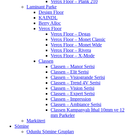
Verox Floor – Plank 210
Laminant Parke
Design Floor
KAINDL
Berry Alloc
Verox Floor
Verox Floor – Degas
Verox Floor – Monet Classic
Verox Floor – Monet Wide
Verox Floor – Rivera
Verox Floor – X-Mode
Classen
Classen – Manor Serisi
Classen – Elit Serisi
Classen – Visiogrande Serisi
Classen – Trend 4V Serisi
Classen – Vision Serisi
Classen – Expert Serisi
Classen – Impression
Classen – Ambiance Serisi
Classen Kampanyalı İthal 10mm ve 12
mm Parkeler
Marküteri
Şömine
Odunlu Şömine Grupları