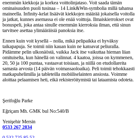
enemmän kiekkoja ja korkea voittolinjataso. Voit saada tämän
ominaisuuden puoli tusinaa – 14 Link&Win-symbolia millä tahansa
maineella. Infinity-kelat lisäävät kiekkojen määrää jokaisella voitolla
ja jatkat, kunnes asemassa ei ole enää voittoja. Ilmaiskierrokset ovat
bonuspeli, joka antaa sinulle enemmän kierroksia ilman, että sinun
tarvitsee asettaa ylimääräisiä panoksia itse.
Ennen kuin voit kysellä – nolla, mikä pelipaikka ei hyväksy
taikapapuja. Se toimii niin kauan kuin ne katoavat peliuralla.
Pidämme pelin ulkonäöstä, vaikka Jack itse vaikuttaa hieman liian
omituiselta, kun hänellä on valinnat. 4 kaatoa, joissa on kymmenen,
20, 50 ja 100 puntaa, vastaavat toisiaan, ja niillä on etudollareita
samasta arvosta (14 päivän voimassaoloaika). Peli toimii tehokkaasti
matkapuhelimilla ja tableteilla mobiiliselainten ansiosta. Voimme
aloittaa pelaamisen heti, eikä rekisteröitymistä tai lataamista odoteta.
Şerifoğlu Parke
Eğriçam Mh. GMK bul No:540/B
Yenişehir Mersin
0533 267 2834
0 532 725 85 52