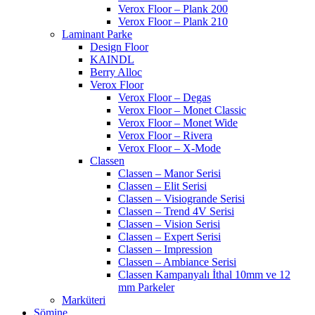
Verox Floor – Plank 200
Verox Floor – Plank 210
Laminant Parke
Design Floor
KAINDL
Berry Alloc
Verox Floor
Verox Floor – Degas
Verox Floor – Monet Classic
Verox Floor – Monet Wide
Verox Floor – Rivera
Verox Floor – X-Mode
Classen
Classen – Manor Serisi
Classen – Elit Serisi
Classen – Visiogrande Serisi
Classen – Trend 4V Serisi
Classen – Vision Serisi
Classen – Expert Serisi
Classen – Impression
Classen – Ambiance Serisi
Classen Kampanyalı İthal 10mm ve 12
mm Parkeler
Marküteri
Şömine