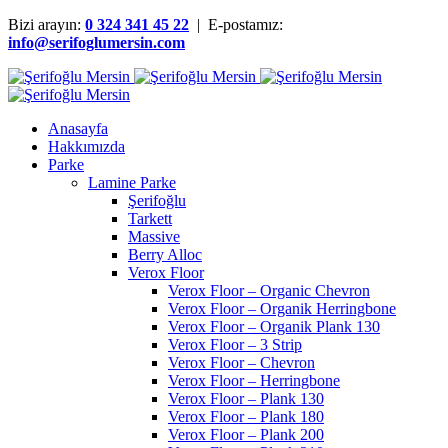
Bizi arayın:
0 324 341 45 22
| E-postamız:
info@serifoglumersin.com
Anasayfa
Hakkımızda
Parke
Lamine Parke
Şerifoğlu
Tarkett
Massive
Berry Alloc
Verox Floor
Verox Floor – Organic Chevron
Verox Floor – Organik Herringbone
Verox Floor – Organik Plank 130
Verox Floor – 3 Strip
Verox Floor – Chevron
Verox Floor – Herringbone
Verox Floor – Plank 130
Verox Floor – Plank 180
Verox Floor – Plank 200