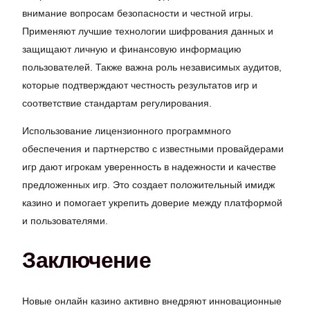
внимание вопросам безопасности и честной игры.
Применяют лучшие технологии шифрования данных и
защищают личную и финансовую информацию
пользователей. Также важна роль независимых аудитов,
которые подтверждают честность результатов игр и
соответствие стандартам регулирования.
Использование лицензионного программного
обеспечения и партнерство с известными провайдерами
игр дают игрокам уверенность в надежности и качестве
предложенных игр. Это создает положительный имидж
казино и помогает укрепить доверие между платформой
и пользователями.
Заключение
Новые онлайн казино активно внедряют инновационные