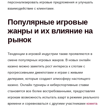
персонализировать игровые предложения и улучшать
взаимодействие с клиентами.
Популярные игровые
жанры и их влияние на
рынок
Тенденции в игровой индустрии также проявляются в
смене популярных игровых жанров. В новых онлайн
казино можно заметить рост интереса к слотам с
прогрессивными джекпотами и играм с живыми
дилерами, которые создают атмосферу настоящего
казино. Онлайн турниры и киберспортивные ставки
становятся все более востребованными, предоставляя
игрокам возможность испытать азарт в режиме реального
времени и соревноваться с другими участниками
комета