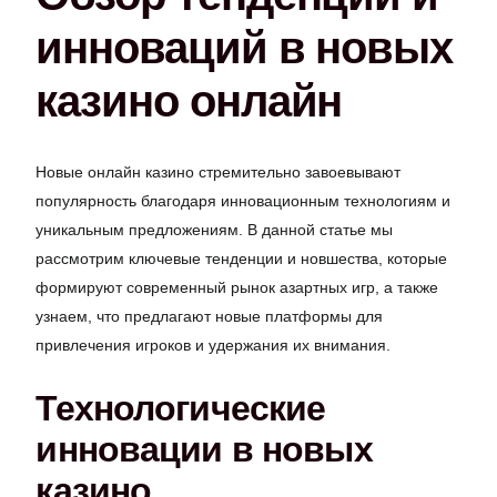
инноваций в новых
казино онлайн
Новые онлайн казино стремительно завоевывают
популярность благодаря инновационным технологиям и
уникальным предложениям. В данной статье мы
рассмотрим ключевые тенденции и новшества, которые
формируют современный рынок азартных игр, а также
узнаем, что предлагают новые платформы для
привлечения игроков и удержания их внимания.
Технологические
инновации в новых
казино