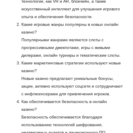
технологии, как VR и AR, блокчейн, а также
искусственный интеллект для улучшения игрового
опыта и обеспечения безопасности.
Какие игровые жанры популярны в новых онлайн
казино?
Популярными жанрами являются слоты с
прогрессивными джекпотами, игры с живыми
дилерами, онлайн турниры и тематические слоты.
Какие маркетинговые стратегии используют новые
казино?
Новые казино предлагают уникальные бонусы,
акции, активно используют соцсети и сотрудничают
с инфлюенсерами для привлечения игроков.
Как обеспечивается безопасность в онлайн
казино?
Безопасность обеспечивается благодаря
использованию технологий шифрования,
независимых аудитов и лицензионного ПО.