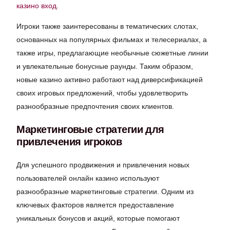
казино вход
.
Игроки также заинтересованы в тематических слотах,
основанных на популярных фильмах и телесериалах, а
также игры, предлагающие необычные сюжетные линии
и увлекательные бонусные раунды. Таким образом,
новые казино активно работают над диверсификацией
своих игровых предложений, чтобы удовлетворить
разнообразные предпочтения своих клиентов.
Маркетинговые стратегии для
привлечения игроков
Для успешного продвижения и привлечения новых
пользователей онлайн казино используют
разнообразные маркетинговые стратегии. Одним из
ключевых факторов является предоставление
уникальных бонусов и акций, которые помогают