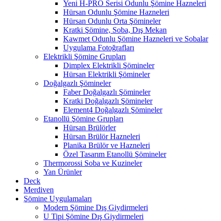
Yeni H-PRO Serisi Odunlu Şömine Hazneleri
Hürsan Odunlu Şömine Hazneleri
Hürsan Odunlu Orta Şömineler
Kratki Şömine, Soba, Dış Mekan
Kawmet Odunlu Şömine Hazneleri ve Sobalar
Uygulama Fotoğrafları
Elektrikli Şömine Grupları
Dimplex Elektrikli Şömineler
Hürsan Elektrikli Şömineler
Doğalgazlı Şömineler
Faber Doğalgazlı Şömineler
Kratki Doğalgazlı Şömineler
Element4 Doğalgazlı Şömineler
Etanollü Şömine Grupları
Hürsan Brülörler
Hürsan Brülör Hazneleri
Planika Brülör ve Hazneleri
Özel Tasarım Etanollü Şömineler
Thermorossi Soba ve Kuzineler
Yan Ürünler
Deck
Merdiven
Şömine Uygulamaları
Modern Şömine Dış Giydirmeleri
U Tipi Şömine Dış Giydirmeleri