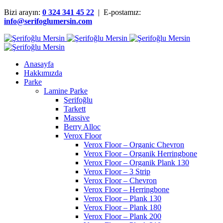
Bizi arayın:
0 324 341 45 22
| E-postamız:
info@serifoglumersin.com
Anasayfa
Hakkımızda
Parke
Lamine Parke
Şerifoğlu
Tarkett
Massive
Berry Alloc
Verox Floor
Verox Floor – Organic Chevron
Verox Floor – Organik Herringbone
Verox Floor – Organik Plank 130
Verox Floor – 3 Strip
Verox Floor – Chevron
Verox Floor – Herringbone
Verox Floor – Plank 130
Verox Floor – Plank 180
Verox Floor – Plank 200