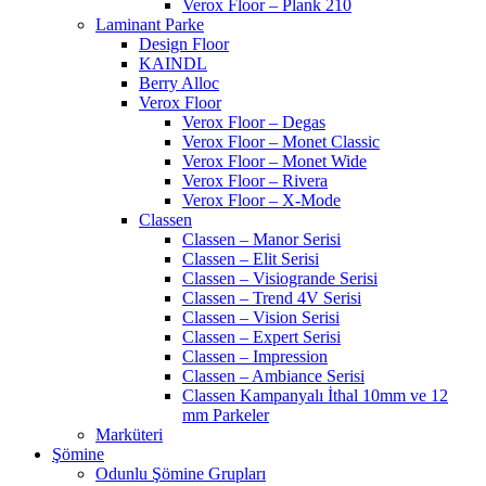
Verox Floor – Plank 210
Laminant Parke
Design Floor
KAINDL
Berry Alloc
Verox Floor
Verox Floor – Degas
Verox Floor – Monet Classic
Verox Floor – Monet Wide
Verox Floor – Rivera
Verox Floor – X-Mode
Classen
Classen – Manor Serisi
Classen – Elit Serisi
Classen – Visiogrande Serisi
Classen – Trend 4V Serisi
Classen – Vision Serisi
Classen – Expert Serisi
Classen – Impression
Classen – Ambiance Serisi
Classen Kampanyalı İthal 10mm ve 12
mm Parkeler
Marküteri
Şömine
Odunlu Şömine Grupları