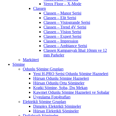
Verox Floor – X-Mode
Classen
Classen – Manor Serisi
Classen – Elit Serisi
Classen – Visiogrande Serisi
Classen – Trend 4V Serisi
Classen – Vision Serisi
Classen – Expert Serisi
Classen – Impression
Classen – Ambiance Serisi
Classen Kampanyalı İthal 10mm ve 12
mm Parkeler
Marküteri
Şömine
Odunlu Şömine Grupları
Yeni H-PRO Serisi Odunlu Şömine Hazneleri
Hürsan Odunlu Şömine Hazneleri
Hürsan Odunlu Orta Şömineler
Kratki Şömine, Soba, Dış Mekan
Kawmet Odunlu Şömine Hazneleri ve Sobalar
Uygulama Fotoğrafları
Elektrikli Şömine Grupları
Dimplex Elektrikli Şömineler
Hürsan Elektrikli Şömineler
Doğalgazlı Şömineler