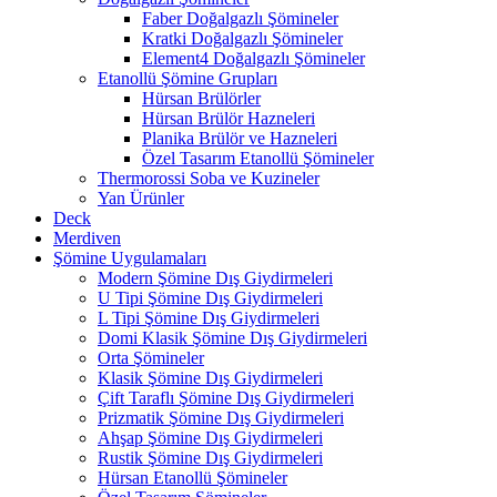
Faber Doğalgazlı Şömineler
Kratki Doğalgazlı Şömineler
Element4 Doğalgazlı Şömineler
Etanollü Şömine Grupları
Hürsan Brülörler
Hürsan Brülör Hazneleri
Planika Brülör ve Hazneleri
Özel Tasarım Etanollü Şömineler
Thermorossi Soba ve Kuzineler
Yan Ürünler
Deck
Merdiven
Şömine Uygulamaları
Modern Şömine Dış Giydirmeleri
U Tipi Şömine Dış Giydirmeleri
L Tipi Şömine Dış Giydirmeleri
Domi Klasik Şömine Dış Giydirmeleri
Orta Şömineler
Klasik Şömine Dış Giydirmeleri
Çift Taraflı Şömine Dış Giydirmeleri
Prizmatik Şömine Dış Giydirmeleri
Ahşap Şömine Dış Giydirmeleri
Rustik Şömine Dış Giydirmeleri
Hürsan Etanollü Şömineler