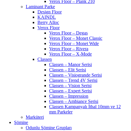
Verox Floor – Plank 210
Laminant Parke
Design Floor
KAINDL
Berry Alloc
Verox Floor
Verox Floor – Degas
Verox Floor – Monet Classic
Verox Floor – Monet Wide
Verox Floor – Rivera
Verox Floor – X-Mode
Classen
Classen – Manor Serisi
Classen – Elit Serisi
Classen – Visiogrande Serisi
Classen – Trend 4V Serisi
Classen – Vision Serisi
Classen – Expert Serisi
Classen – Impression
Classen – Ambiance Serisi
Classen Kampanyalı İthal 10mm ve 12
mm Parkeler
Marküteri
Şömine
Odunlu Şömine Grupları