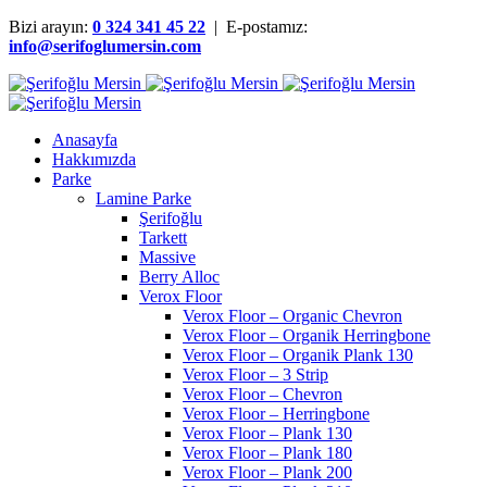
Bizi arayın:
0 324 341 45 22
| E-postamız:
info@serifoglumersin.com
Anasayfa
Hakkımızda
Parke
Lamine Parke
Şerifoğlu
Tarkett
Massive
Berry Alloc
Verox Floor
Verox Floor – Organic Chevron
Verox Floor – Organik Herringbone
Verox Floor – Organik Plank 130
Verox Floor – 3 Strip
Verox Floor – Chevron
Verox Floor – Herringbone
Verox Floor – Plank 130
Verox Floor – Plank 180
Verox Floor – Plank 200