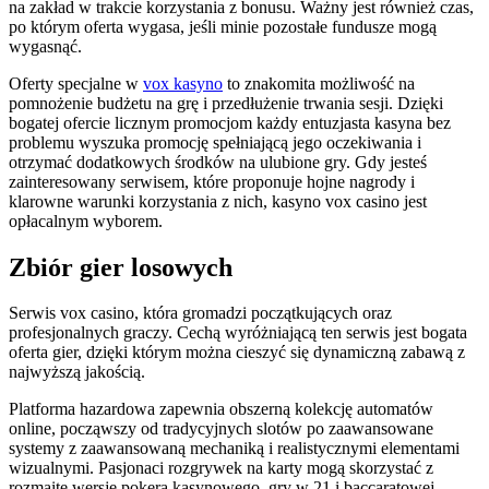
na zakład w trakcie korzystania z bonusu. Ważny jest również czas,
po którym oferta wygasa, jeśli minie pozostałe fundusze mogą
wygasnąć.
Oferty specjalne w
vox kasyno
to znakomita możliwość na
pomnożenie budżetu na grę i przedłużenie trwania sesji. Dzięki
bogatej ofercie licznym promocjom każdy entuzjasta kasyna bez
problemu wyszuka promocję spełniającą jego oczekiwania i
otrzymać dodatkowych środków na ulubione gry. Gdy jesteś
zainteresowany serwisem, które proponuje hojne nagrody i
klarowne warunki korzystania z nich, kasyno vox casino jest
opłacalnym wyborem.
Zbiór gier losowych
Serwis vox casino, która gromadzi początkujących oraz
profesjonalnych graczy. Cechą wyróżniającą ten serwis jest bogata
oferta gier, dzięki którym można cieszyć się dynamiczną zabawą z
najwyższą jakością.
Platforma hazardowa zapewnia obszerną kolekcję automatów
online, począwszy od tradycyjnych slotów po zaawansowane
systemy z zaawansowaną mechaniką i realistycznymi elementami
wizualnymi. Pasjonaci rozgrywek na karty mogą skorzystać z
rozmaite wersje pokera kasynowego, gry w 21 i baccaratowej