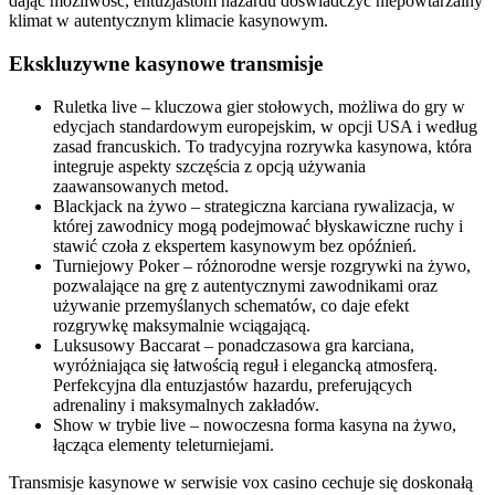
dając możliwość, entuzjastom hazardu doświadczyć niepowtarzalny
klimat w autentycznym klimacie kasynowym.
Ekskluzywne kasynowe transmisje
Ruletka live – kluczowa gier stołowych, możliwa do gry w
edycjach standardowym europejskim, w opcji USA i według
zasad francuskich. To tradycyjna rozrywka kasynowa, która
integruje aspekty szczęścia z opcją używania
zaawansowanych metod.
Blackjack na żywo – strategiczna karciana rywalizacja, w
której zawodnicy mogą podejmować błyskawiczne ruchy i
stawić czoła z ekspertem kasynowym bez opóźnień.
Turniejowy Poker – różnorodne wersje rozgrywki na żywo,
pozwalające na grę z autentycznymi zawodnikami oraz
używanie przemyślanych schematów, co daje efekt
rozgrywkę maksymalnie wciągającą.
Luksusowy Baccarat – ponadczasowa gra karciana,
wyróżniająca się łatwością reguł i elegancką atmosferą.
Perfekcyjna dla entuzjastów hazardu, preferujących
adrenaliny i maksymalnych zakładów.
Show w trybie live – nowoczesna forma kasyna na żywo,
łącząca elementy teleturniejami.
Transmisje kasynowe w serwisie vox casino cechuje się doskonałą