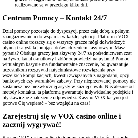
realizowane są w przeciągu kilku dni.
Centrum Pomocy – Kontakt 24/7
Dział pomocy pozostaje do dyspozycji przez całą dobę, z pełnym
zaangażowaniem do wsparcia w każdej sytuacji. Platforma VOX
casino online troszczy się o wszyscy gracze mógł doświadczyć
płynną i satysfakcjonującą doświadczeniem kasynowym. Masz
pytania? Obsługa graczy jest aktywny 24/7 za pośrednictwem czat
na żywo, kanał e-mailowy i zbiór odpowiedzi na pytania! Pomoc
wirtualnym kasynie ma fundamentalne znaczenie, bo gwarantuje
uczestnikom rozgrywki natychmiastowe rozwiązania przy
wszelkich komplikacjach, kwestii związanych z nagrodami, opcji
bankowych czy warunków zabawy. Przy nieprzerwanej pomocy nie
zostaniesz bez niezwłocznej asysty w każdej chwili. Niezależnie od
metody kontaktu, ta platforma gwarantuje indywidualne podejście i
błyskawiczne znalezienie odpowiedzi. Kasyno VOX kasyno jest
gotowe Cię wspierać – bez względu na czas!
Zarejestruj się w VOX casino online i
zacznij wygrywać!
Kasyno VOX casino online to topowy serwis dla fanów hazardu,