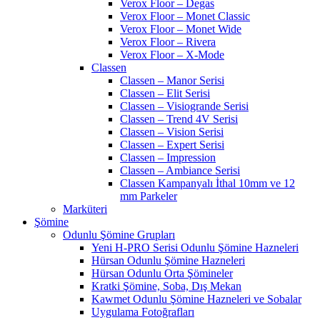
Verox Floor – Degas
Verox Floor – Monet Classic
Verox Floor – Monet Wide
Verox Floor – Rivera
Verox Floor – X-Mode
Classen
Classen – Manor Serisi
Classen – Elit Serisi
Classen – Visiogrande Serisi
Classen – Trend 4V Serisi
Classen – Vision Serisi
Classen – Expert Serisi
Classen – Impression
Classen – Ambiance Serisi
Classen Kampanyalı İthal 10mm ve 12
mm Parkeler
Marküteri
Şömine
Odunlu Şömine Grupları
Yeni H-PRO Serisi Odunlu Şömine Hazneleri
Hürsan Odunlu Şömine Hazneleri
Hürsan Odunlu Orta Şömineler
Kratki Şömine, Soba, Dış Mekan
Kawmet Odunlu Şömine Hazneleri ve Sobalar
Uygulama Fotoğrafları