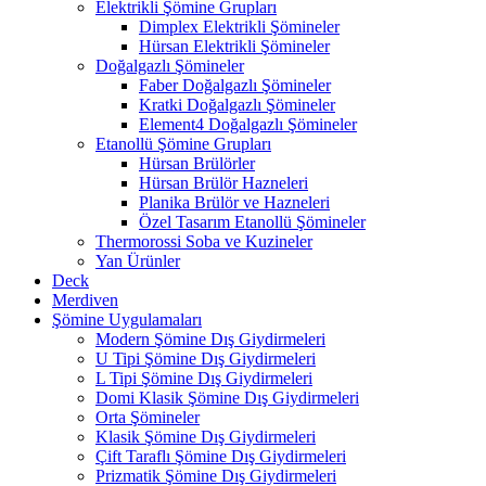
Elektrikli Şömine Grupları
Dimplex Elektrikli Şömineler
Hürsan Elektrikli Şömineler
Doğalgazlı Şömineler
Faber Doğalgazlı Şömineler
Kratki Doğalgazlı Şömineler
Element4 Doğalgazlı Şömineler
Etanollü Şömine Grupları
Hürsan Brülörler
Hürsan Brülör Hazneleri
Planika Brülör ve Hazneleri
Özel Tasarım Etanollü Şömineler
Thermorossi Soba ve Kuzineler
Yan Ürünler
Deck
Merdiven
Şömine Uygulamaları
Modern Şömine Dış Giydirmeleri
U Tipi Şömine Dış Giydirmeleri
L Tipi Şömine Dış Giydirmeleri
Domi Klasik Şömine Dış Giydirmeleri
Orta Şömineler
Klasik Şömine Dış Giydirmeleri
Çift Taraflı Şömine Dış Giydirmeleri
Prizmatik Şömine Dış Giydirmeleri