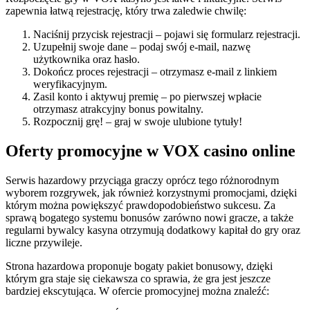
zapewnia łatwą rejestrację, który trwa zaledwie chwilę:
Naciśnij przycisk rejestracji – pojawi się formularz rejestracji.
Uzupełnij swoje dane – podaj swój e-mail, nazwę
użytkownika oraz hasło.
Dokończ proces rejestracji – otrzymasz e-mail z linkiem
weryfikacyjnym.
Zasil konto i aktywuj premię – po pierwszej wpłacie
otrzymasz atrakcyjny bonus powitalny.
Rozpocznij grę! – graj w swoje ulubione tytuły!
Oferty promocyjne w VOX casino online
Serwis hazardowy przyciąga graczy oprócz tego różnorodnym
wyborem rozgrywek, jak również korzystnymi promocjami, dzięki
którym można powiększyć prawdopodobieństwo sukcesu. Za
sprawą bogatego systemu bonusów zarówno nowi gracze, a także
regularni bywalcy kasyna otrzymują dodatkowy kapitał do gry oraz
liczne przywileje.
Strona hazardowa proponuje bogaty pakiet bonusowy, dzięki
którym gra staje się ciekawsza co sprawia, że gra jest jeszcze
bardziej ekscytująca. W ofercie promocyjnej można znaleźć: