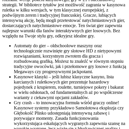
strategii. W bibliotece tytułów jest możliwość zagrania w kasynowa
ruletka w kilku wersjach, w tym klasycznej europejskiej, z
podwójnym zerem i tradycyjnej francuskiej. Gracze, lubiących
intensywną akcję, będą mogli przetestować natychmiastowych gier,
dostarczających natychmiastowe emocje. Ten świat gier zapewnia
najlepsze warunki dla fanów interaktywnych gier losowych. Bez
względu na Twoje stylu gry, odkryjesz idealne gry.
Automaty do gier – oldschoolowe maszyny oraz
technologicznie rozwinięte gry slotowe HD z nietypowymi
rozwiązaniami, korzystnym zwrotem dla gracza i
rozbudowaną grafiką. Możesz tu znaleźć w równym stopniu
tradycyjne owocówki, jak i przełomowe gry losowe z funkcją
Megaways czy progresywnymi jackpotami.
Kasynowe klasyki – jeśli lubisz klasyczne kasyno, lista
karcianych i ruletkowych gier prezentuje hazardowy
pojedynek z krupierem, roulette, turniejowe pokery i bakarat
w wielu odsłonach, od fundamentalnych aż po współczesne
warianty z ciekawymi opcjami zakładów.
Gry crash – to innowacyjna formuła wśród graczy online!
Kasynowe systemy przykładowo Samolotowa eksplozja czy
Głębokość Plinko udostępniają intensywną zabawę i
porywające momenty. Zasada funkcjonowania
wykorzystująca eskalujących wygranych zapewnia szansę na
wysokie wygrane, lecz wiąże się z błyskawicznej analizy i