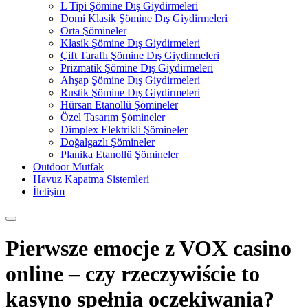
L Tipi Şömine Dış Giydirmeleri
Domi Klasik Şömine Dış Giydirmeleri
Orta Şömineler
Klasik Şömine Dış Giydirmeleri
Çift Taraflı Şömine Dış Giydirmeleri
Prizmatik Şömine Dış Giydirmeleri
Ahşap Şömine Dış Giydirmeleri
Rustik Şömine Dış Giydirmeleri
Hürsan Etanollü Şömineler
Özel Tasarım Şömineler
Dimplex Elektrikli Şömineler
Doğalgazlı Şömineler
Planika Etanollü Şömineler
Outdoor Mutfak
Havuz Kapatma Sistemleri
İletişim
Pierwsze emocje z VOX casino
online – czy rzeczywiście to
kasyno spełnia oczekiwania?