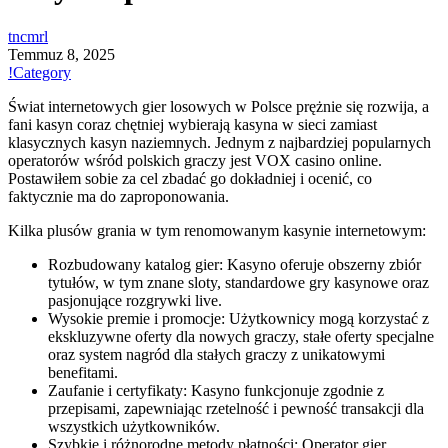
tncmrl
Temmuz 8, 2025
!Category
Świat internetowych gier losowych w Polsce prężnie się rozwija, a
fani kasyn coraz chętniej wybierają kasyna w sieci zamiast
klasycznych kasyn naziemnych. Jednym z najbardziej popularnych
operatorów wśród polskich graczy jest VOX casino online.
Postawiłem sobie za cel zbadać go dokładniej i ocenić, co
faktycznie ma do zaproponowania.
Kilka plusów grania w tym renomowanym kasynie internetowym:
Rozbudowany katalog gier: Kasyno oferuje obszerny zbiór
tytułów, w tym znane sloty, standardowe gry kasynowe oraz
pasjonujące rozgrywki live.
Wysokie premie i promocje: Użytkownicy mogą korzystać z
ekskluzywne oferty dla nowych graczy, stałe oferty specjalne
oraz system nagród dla stałych graczy z unikatowymi
benefitami.
Zaufanie i certyfikaty: Kasyno funkcjonuje zgodnie z
przepisami, zapewniając rzetelność i pewność transakcji dla
wszystkich użytkowników.
Szybkie i różnorodne metody płatności: Operator gier