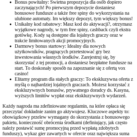
Bonus powitalny: Świetna propozycja dla osób dopiero
zaczynających! Po pierwszym depozycie dostaniesz
bonusowe fundusze a także free spiny do wykorzystania na
ulubione automaty. Im większy depozyt, tym większy bonus!
Unikalny kod rabatowy: Masz kod do aktywacji?, otrzymasz
wyjątkowe nagrody, w tym free spiny, cashback czyli ekstra
gotówkę. Kody są dostępne dla lojalnych graczy oraz w
trakcie limitowanych akcji promocyjnych.
Darmowy bonus startowy: Idealny dla nowych
użytkowników, pragnących przetestować gry bez
inwestowania własnych środków. Zarejestruj się, by
skorzystać z tej promocji, a dostaniesz bezpłatne fundusze na
start. To doskonały sposób na zapoznanie się z ofertą vox
casino!
Elitarny program dla stałych graczy: To ekskluzywna oferta z
myślą o najbardziej lojalnych graczach. Możesz korzystać z
ekskluzywnych bonusów, prywatnego doradcy ds. Kasyna,
wyższych limitów wypłat oraz ekskluzywnych wydarzeń.
Każdy nagroda ma zdefiniowane regulamin, na które opłaca się
przeczytać dokładnie zanim go aktywujesz. Kluczowe aspekty to:
obowiązkowy przelew wymagany do skorzystania z bonusowego
pakietu, konieczność obrócenia środkami (definiujący, jak często
należy postawić sumę promocyjną przed wypłatą zdobytych
funduszy), wykaz gier zawartych w ofercie oraz największa suma