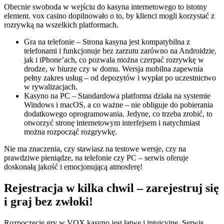
Obecnie swoboda w wejściu do kasyna internetowego to istotny
element. vox casino dopilnowało o to, by klienci mogli korzystać z
rozrywką na wszelkich platformach.
Gra na telefonie – Strona kasyna jest kompatybilna z
telefonami i funkcjonuje bez zarzutu zarówno na Androidzie,
jak i iPhone’ach, co pozwala można czerpać rozrywkę w
drodze, w biurze czy w domu. Wersja mobilna zapewnia
pełny zakres usług – od depozytów i wypłat po uczestnictwo
w rywalizacjach.
Kasyno na PC – Standardowa platforma działa na systemie
Windows i macOS, a co ważne – nie obliguje do pobierania
dodatkowego oprogramowania. Jedyne, co trzeba zrobić, to
otworzyć stronę internetowym interfejsem i natychmiast
można rozpocząć rozgrywkę.
Nie ma znaczenia, czy stawiasz na testowe wersje, czy na
prawdziwe pieniądze, na telefonie czy PC – serwis oferuje
doskonałą jakość i emocjonującą atmosferę!
Rejestracja w kilka chwil – zarejestruj się
i graj bez zwłoki!
Rozpoczęcie gry w VOX kasyno jest łatwe i intuicyjne. Serwis