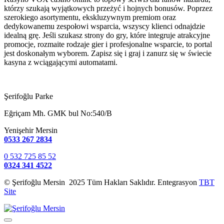
którzy szukają wyjątkowych przeżyć i hojnych bonusów. Poprzez
szerokiego asortymentu, ekskluzywnym premiom oraz
dedykowanemu zespołowi wsparcia, wszyscy klienci odnajdzie
idealną grę. Jeśli szukasz strony do gry, które integruje atrakcyjne
promocje, rozmaite rodzaje gier i profesjonalne wsparcie, to portal
jest doskonałym wyborem. Zapisz się i graj i zanurz się w świecie
kasyna z wciągającymi automatami.
Şerifoğlu Parke
Eğriçam Mh. GMK bul No:540/B
Yenişehir Mersin
0533 267 2834
0 532 725 85 52
0324 341 4522
© Şerifoğlu Mersin 2025 Tüm Hakları Saklıdır. Entegrasyon
TBT
Site