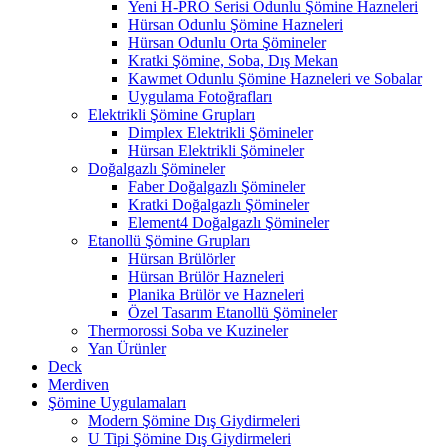
Yeni H-PRO Serisi Odunlu Şömine Hazneleri
Hürsan Odunlu Şömine Hazneleri
Hürsan Odunlu Orta Şömineler
Kratki Şömine, Soba, Dış Mekan
Kawmet Odunlu Şömine Hazneleri ve Sobalar
Uygulama Fotoğrafları
Elektrikli Şömine Grupları
Dimplex Elektrikli Şömineler
Hürsan Elektrikli Şömineler
Doğalgazlı Şömineler
Faber Doğalgazlı Şömineler
Kratki Doğalgazlı Şömineler
Element4 Doğalgazlı Şömineler
Etanollü Şömine Grupları
Hürsan Brülörler
Hürsan Brülör Hazneleri
Planika Brülör ve Hazneleri
Özel Tasarım Etanollü Şömineler
Thermorossi Soba ve Kuzineler
Yan Ürünler
Deck
Merdiven
Şömine Uygulamaları
Modern Şömine Dış Giydirmeleri
U Tipi Şömine Dış Giydirmeleri