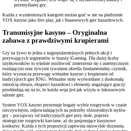
przemyślanej gry.
Każda z wymienionych kategorii można grać w nie na platformie
VOX kasyno jako free play, jak i finansowych gier hazardowych.
Transmisyjne kasyno – Oryginalna
zabawa z prawdziwymi krupierami
Gry na żywo to jedna z najpopularniejszych pełnych akcji i
porywających segmentów w branży iGaming. Dla dużej liczby
użytkowników to właśnie możliwość zmierzenia się z autentycznym
rozdającym oraz żywymi rywalami określa fundamentalny czynnik,
który wyznacza przewagę wirtualne kasyno z krupierami od
tradycyjnych gier RNG. Wirtualne stoły wyświetlane z doskonałą
ostrością obrazu, eksperci hazardowi i elementy angażujące graczy
przekładają się na to, że każda sesja jest jak wizyta w luksusowym
salonie gier.
System VOX kasyno prezentuje bogaty wybór rozgrywek w czasie
rzeczywistym, odpowiadających na potrzeby różnorodnych stylów
gry – począwszy od tradycyjnych gier przy stole, poprzez
strategiczne rozgrywki karciane, aż do pasjonujące kasynowe
konkursy. Każda z tych propozycji zapewnia niezwykłe doznania,