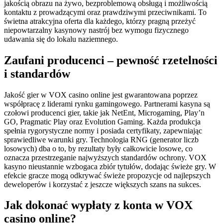
jakością obrazu na żywo, bezproblemową obsługą i możliwością
kontaktu z prowadzącymi oraz prawdziwymi przeciwnikami. To
świetna atrakcyjna oferta dla każdego, którzy pragną przeżyć
niepowtarzalny kasynowy nastrój bez wymogu fizycznego
udawania się do lokalu naziemnego.
Zaufani producenci – pewność rzetelności
i standardów
Jakość gier w VOX casino online jest gwarantowana poprzez
współpracę z liderami rynku gamingowego. Partnerami kasyna są
czołowi producenci gier, takie jak NetEnt, Microgaming, Play’n
GO, Pragmatic Play oraz Evolution Gaming. Każda produkcja
spełnia rygorystyczne normy i posiada certyfikaty, zapewniając
sprawiedliwe warunki gry. Technologia RNG (generator liczb
losowych) dba o to, by rezultaty były całkowicie losowe, co
oznacza przestrzeganie najwyższych standardów ochrony. VOX
kasyno nieustannie wzbogaca zbiór tytułów, dodając świeże gry. W
efekcie gracze mogą odkrywać świeże propozycje od najlepszych
deweloperów i korzystać z jeszcze większych szans na sukces.
Jak dokonać wypłaty z konta w VOX
casino online?