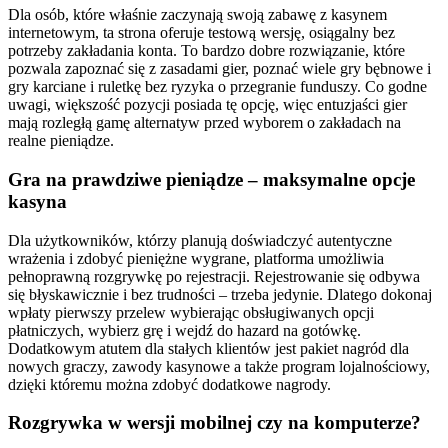
Dla osób, które właśnie zaczynają swoją zabawę z kasynem
internetowym, ta strona oferuje testową wersję, osiągalny bez
potrzeby zakładania konta. To bardzo dobre rozwiązanie, które
pozwala zapoznać się z zasadami gier, poznać wiele gry bębnowe i
gry karciane i ruletkę bez ryzyka o przegranie funduszy. Co godne
uwagi, większość pozycji posiada tę opcję, więc entuzjaści gier
mają rozległą gamę alternatyw przed wyborem o zakładach na
realne pieniądze.
Gra na prawdziwe pieniądze – maksymalne opcje
kasyna
Dla użytkowników, którzy planują doświadczyć autentyczne
wrażenia i zdobyć pieniężne wygrane, platforma umożliwia
pełnoprawną rozgrywkę po rejestracji. Rejestrowanie się odbywa
się błyskawicznie i bez trudności – trzeba jedynie. Dlatego dokonaj
wpłaty pierwszy przelew wybierając obsługiwanych opcji
płatniczych, wybierz grę i wejdź do hazard na gotówkę.
Dodatkowym atutem dla stałych klientów jest pakiet nagród dla
nowych graczy, zawody kasynowe a także program lojalnościowy,
dzięki któremu można zdobyć dodatkowe nagrody.
Rozgrywka w wersji mobilnej czy na komputerze?