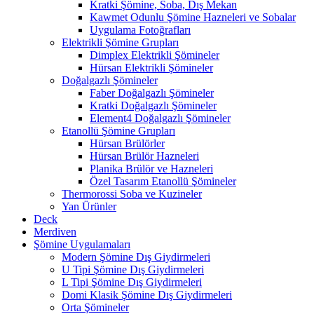
Kratki Şömine, Soba, Dış Mekan
Kawmet Odunlu Şömine Hazneleri ve Sobalar
Uygulama Fotoğrafları
Elektrikli Şömine Grupları
Dimplex Elektrikli Şömineler
Hürsan Elektrikli Şömineler
Doğalgazlı Şömineler
Faber Doğalgazlı Şömineler
Kratki Doğalgazlı Şömineler
Element4 Doğalgazlı Şömineler
Etanollü Şömine Grupları
Hürsan Brülörler
Hürsan Brülör Hazneleri
Planika Brülör ve Hazneleri
Özel Tasarım Etanollü Şömineler
Thermorossi Soba ve Kuzineler
Yan Ürünler
Deck
Merdiven
Şömine Uygulamaları
Modern Şömine Dış Giydirmeleri
U Tipi Şömine Dış Giydirmeleri
L Tipi Şömine Dış Giydirmeleri
Domi Klasik Şömine Dış Giydirmeleri
Orta Şömineler