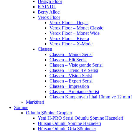
Design Floor
KAINDL
Berry Alloc
Verox Floor
Verox Floor – Degas
Verox Floor – Monet Classic
Verox Floor – Monet Wide
Verox Floor – Rivera
Verox Floor – X-Mode
Classen
Classen – Manor Serisi
Classen – Elit Serisi
Classen – Visiogrande Serisi
Classen – Trend 4V Serisi
Classen – Vision Serisi
Classen – Expert Serisi
Classen – Impression
Classen – Ambiance Serisi
Classen Kampanyalı İthal 10mm ve 12 mm P
Marküteri
Şömine
Odunlu Şömine Grupları
Yeni H-PRO Serisi Odunlu Şömine Hazneleri
Hürsan Odunlu Şömine Hazneleri
Hürsan Odunlu Orta Şömineler