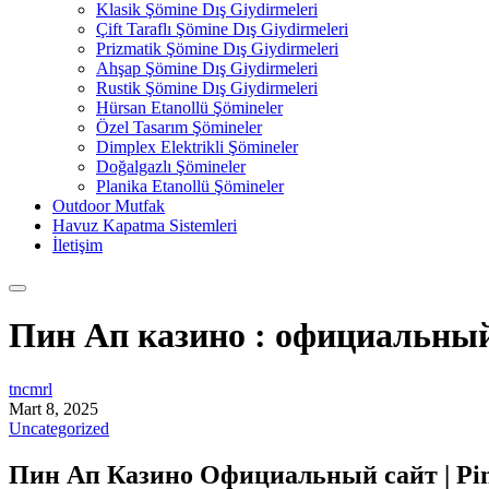
Klasik Şömine Dış Giydirmeleri
Çift Taraflı Şömine Dış Giydirmeleri
Prizmatik Şömine Dış Giydirmeleri
Ahşap Şömine Dış Giydirmeleri
Rustik Şömine Dış Giydirmeleri
Hürsan Etanollü Şömineler
Özel Tasarım Şömineler
Dimplex Elektrikli Şömineler
Doğalgazlı Şömineler
Planika Etanollü Şömineler
Outdoor Mutfak
Havuz Kapatma Sistemleri
İletişim
Пин Ап казино : официальный
tncmrl
Mart 8, 2025
Uncategorized
Пин Ап Казино Официальный сайт | Pin 