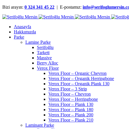
Bizi arayın:
0 324 341 45 22
| E-postamız:
info@serifoglumersin.
Anasayfa
Hakkımızda
Parke
Lamine Parke
Şerifoğlu
Tarkett
Massive
Berry Alloc
Verox Floor
Verox Floor – Organic Chevron
Verox Floor – Organik Herringbone
Verox Floor – Organik Plank 130
Verox Floor – 3 Strip
Verox Floor – Chevron
Verox Floor – Herringbone
Verox Floor – Plank 130
Verox Floor – Plank 180
Verox Floor – Plank 200
Verox Floor – Plank 210
Laminant Parke