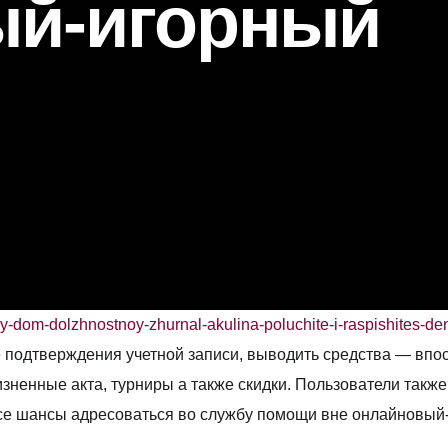
ый-игорный
Ahşap Ş
Rustik Ş
Hürsan 
Özel Ta
Dimplex 
Doğalga
Planika 
y-dom-dolzhnostnoy-zhurnal-akulina-poluchite-i-raspishites-de
е подтверждения учетной записи, выводить средства — вп
ненные акта, турниры а также скидки. Пользователи также
се шансы адресоваться во службу помощи вне онлайновый-