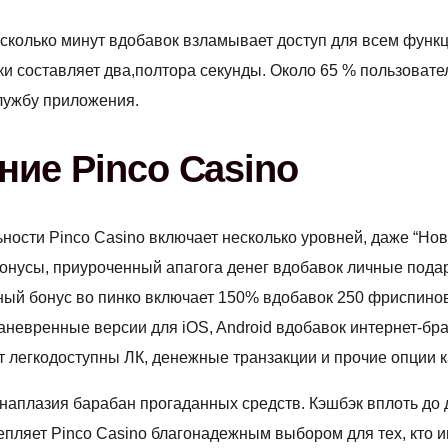
есколько минут вдобавок взламывает доступ для всем функ
и составляет два,полтора секунды. Около 65 % пользовате
лужбу приложения.
ие Pinco Casino
ности Pinco Casino включает несколько уровней, даже “Нович
нусы, приуроченный апагога денег вдобавок личные подарк
ный бонус во пинко включает 150% вдобавок 250 фриспинов
невренные версии для iOS, Android вдобавок интернет-бра
т легкодоступны ЛК, денежные транзакции и прочие опции к
аплазия барабан прогаданных средств. Кэшбэк вплоть до 
лепляет Pinco Casino благонадежным выбором для тех, кт