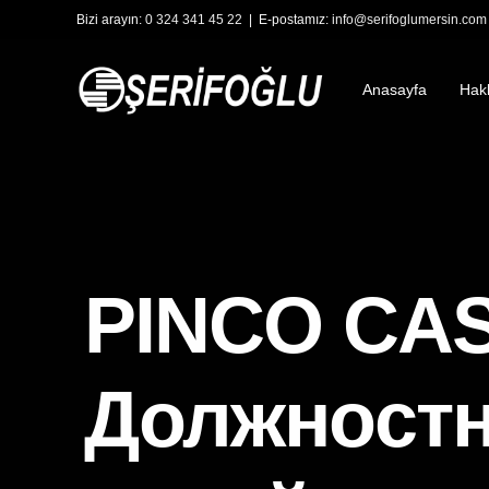
Bizi arayın:
0 324 341 45 22
| E-postamız:
info@serifoglumersin.com
Anasayfa
Hak
PINCO CAS
Должностн