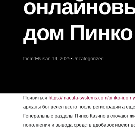
онлайнов
дом Пинко
tncmrl
Nisan 14, 2025
Uncategorized
Появиться
https://macula-systems.com/pinko-igorny
аржаны бог велел всего после регистрации а ещ
Генеральные разделы Пинко Казино включают жиз
пополнения и вывода средств вдобавок имеют в