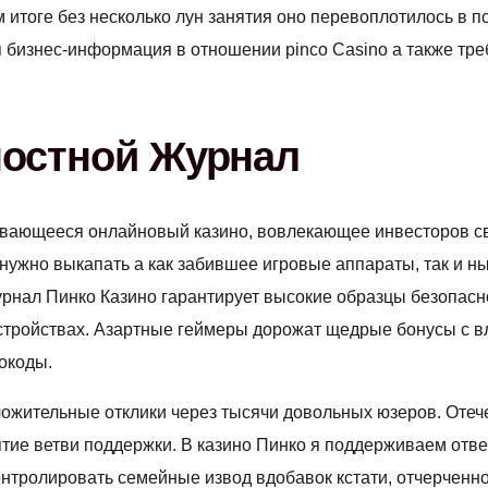
 итоге без несколько лун занятия оно перевоплотилось в 
бизнес-информация в отношении pinco Casino а также тре
ностной Журнал
вивающееся онлайновый казино, вовлекающее инвесторов 
нужно выкапать а как забившее игровые аппараты, так и н
рнал Пинко Казино гарантирует высокие образцы безопасн
устройствах. Азартные геймеры дорожат щедрые бонусы с вл
окоды.
оложительные отклики через тысячи довольных юзеров. Оте
нятие ветви поддержки. В казино Пинко я поддерживаем о
нтролировать семейные извод вдобавок кстати, отчерченно