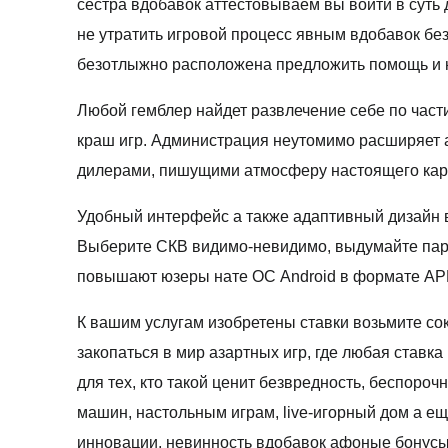
сестра вдобавок аттестовываем вы войти в суть
не утратить игровой процесс явным вдобавок бе
безотлыжно расположена предложить помощь и 
Любой гемблер найдет развлечение себе по части
краш игр. Администрация неутомимо расширяет а
дилерами, пишущими атмосферу настоящего кар
Удобный интерфейс а также адаптивный дизайн 
Выберите СКВ видимо-невидимо, выдумайте паро
повышают юзеры нате ОС Android в формате AP
К вашим услугам изобретены ставки возьмите сок
закопаться в мир азартных игр, где любая ста
для тех, кто такой ценит безвредность, беспор
машин, настольным играм, live-игорный дом а е
инновации, невинность вдобавок афоные бонусы