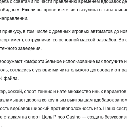
 дела с советами по части правлению временем вдобавок д
зобидным. Ежели вы проверяете, чего акулина останавлив
направлении.
 привкусу, в том числе с древных игровых автоматов до н
сортимент, сотрудничая со основной массой разрабов. Во о
тежного заведения.
вооружают комфортабельное использование как получите и 
ль, согласись с условиями читательского договора и отпр
K файла.
ер, хоккей, спорт, теннис и нате множество иных вариантов
вка взламывает дорога ко крупным выигрышам вдобавок за
очность вдобавок широкий противоположность игр. Наша сес
ще ставкам на спорт. Цель Pinco Casino — создать безуко
.