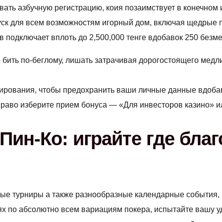
ать азбучную регистрацию, коия позаимствует в конечном 
уск для всем возможностям игорный дом, включая щедрые 
ов подключает вплоть до 2,500,000 тенге вдобавок 250 безм
 бить по-беглому, лишать затрачивая дорогостоящего медли 
ирования, чтобы предохранить ваши личные данные вдобаво
раво изберите прием бонуса — «Для инвесторов казино» и
ин-Ко: играйте где благ
ные турниры а также разнообразные календарные события
ях по абсолютно всем вариациям покера, испытайте вашу 