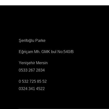
Şerifoğlu Parke
Eğriçam Mh. GMK bul No:540/B
Yenişehir Mersin
0533 267 2834
0 532 725 85 52
0324 341 4522