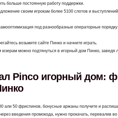
ить больше постоянную работу поддержки.
едложение своим игрокам более 5100 слотов и выступлен
 самооптимизация под разнообразные операторные порядку
егайтесь возьмите сайте Пинко и начните играть.
м юзерам можно подтянуться в игорный дом Пинко, заведя
 Pinco игорный дом: фи
Пинко
00 али 50 фриспинов, бонусные аржаны получите и распишит
через введения промокода, нужно прокачать, перевалив во 