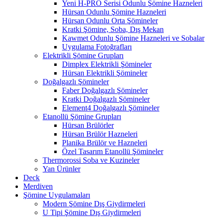
Yeni H-PRO Serisi Odunlu Şömine Hazneleri
Hürsan Odunlu Şömine Hazneleri
Hürsan Odunlu Orta Şömineler
Kratki Şömine, Soba, Dış Mekan
Kawmet Odunlu Şömine Hazneleri ve Sobalar
Uygulama Fotoğrafları
Elektrikli Şömine Grupları
Dimplex Elektrikli Şömineler
Hürsan Elektrikli Şömineler
Doğalgazlı Şömineler
Faber Doğalgazlı Şömineler
Kratki Doğalgazlı Şömineler
Element4 Doğalgazlı Şömineler
Etanollü Şömine Grupları
Hürsan Brülörler
Hürsan Brülör Hazneleri
Planika Brülör ve Hazneleri
Özel Tasarım Etanollü Şömineler
Thermorossi Soba ve Kuzineler
Yan Ürünler
Deck
Merdiven
Şömine Uygulamaları
Modern Şömine Dış Giydirmeleri
U Tipi Şömine Dış Giydirmeleri