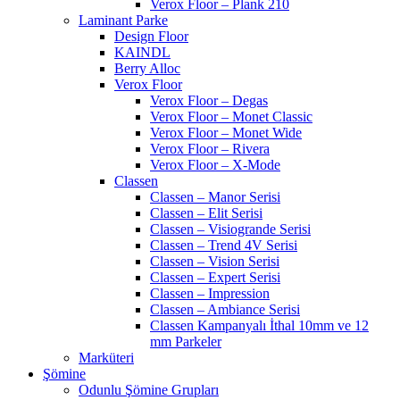
Verox Floor – Plank 210
Laminant Parke
Design Floor
KAINDL
Berry Alloc
Verox Floor
Verox Floor – Degas
Verox Floor – Monet Classic
Verox Floor – Monet Wide
Verox Floor – Rivera
Verox Floor – X-Mode
Classen
Classen – Manor Serisi
Classen – Elit Serisi
Classen – Visiogrande Serisi
Classen – Trend 4V Serisi
Classen – Vision Serisi
Classen – Expert Serisi
Classen – Impression
Classen – Ambiance Serisi
Classen Kampanyalı İthal 10mm ve 12
mm Parkeler
Marküteri
Şömine
Odunlu Şömine Grupları