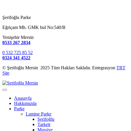
Şerifoğlu Parke
Eğriçam Mh. GMK bul No:540/B
Yenişehir Mersin
0533 267 2834
0 532 725 85 52
0324 341 4522
© Şerifoğlu Mersin 2025 Tüm Hakları Saklıdır. Entegrasyon
TBT
Site
Anasayfa
Hakkımızda
Parke
Lamine Parke
Şerifoğlu
Tarkett
Massive