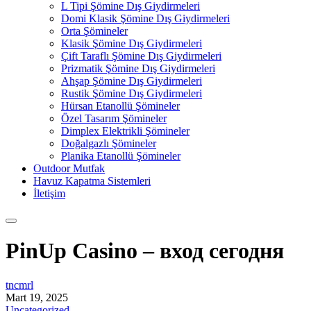
L Tipi Şömine Dış Giydirmeleri
Domi Klasik Şömine Dış Giydirmeleri
Orta Şömineler
Klasik Şömine Dış Giydirmeleri
Çift Taraflı Şömine Dış Giydirmeleri
Prizmatik Şömine Dış Giydirmeleri
Ahşap Şömine Dış Giydirmeleri
Rustik Şömine Dış Giydirmeleri
Hürsan Etanollü Şömineler
Özel Tasarım Şömineler
Dimplex Elektrikli Şömineler
Doğalgazlı Şömineler
Planika Etanollü Şömineler
Outdoor Mutfak
Havuz Kapatma Sistemleri
İletişim
PinUp Casino – вход сегодня
tncmrl
Mart 19, 2025
Uncategorized