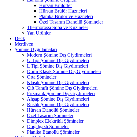
Hürsan Brülörler
Hürsan Brülör Hazneleri
Planika Brülör ve Hazneleri
Özel Tasarım Etanollü Şömineler
Thermorossi Soba ve Kuzineler
Yan Ürünler
Deck
Merdiven
Şömine Uygulamaları
Modern Şömine Dış Giydirmeleri
U Tipi Şömine Dış Giydirmeleri
L Tipi Şömine Dış Giydirmeleri
Domi Klasik Şömine Dış Giydirmeleri
Orta Şömineler
Klasik Şömine Dış Giydirmeleri
Çift Taraflı Şömine Dış Giydirmeleri
Prizmatik Şömine Dış Giydirmeleri
Ahşap Şömine Dış Giydirmeleri
Rustik Şömine Dış Giydirmeleri
Hürsan Etanollü Şömineler
Özel Tasarım Şömineler
Dimplex Elektrikli Şömineler
Doğalgazlı Şömineler
Planika Etanollü Şömineler