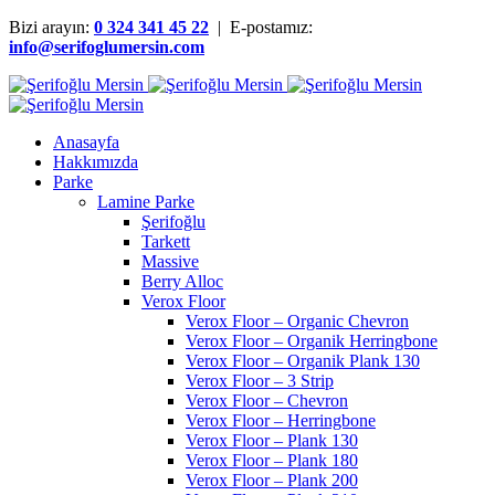
Bizi arayın:
0 324 341 45 22
| E-postamız:
info@serifoglumersin.com
Anasayfa
Hakkımızda
Parke
Lamine Parke
Şerifoğlu
Tarkett
Massive
Berry Alloc
Verox Floor
Verox Floor – Organic Chevron
Verox Floor – Organik Herringbone
Verox Floor – Organik Plank 130
Verox Floor – 3 Strip
Verox Floor – Chevron
Verox Floor – Herringbone
Verox Floor – Plank 130
Verox Floor – Plank 180
Verox Floor – Plank 200