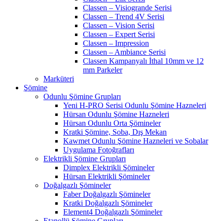
Classen – Visiogrande Serisi
Classen – Trend 4V Serisi
Classen – Vision Serisi
Classen – Expert Serisi
Classen – Impression
Classen – Ambiance Serisi
Classen Kampanyalı İthal 10mm ve 12
mm Parkeler
Marküteri
Şömine
Odunlu Şömine Grupları
Yeni H-PRO Serisi Odunlu Şömine Hazneleri
Hürsan Odunlu Şömine Hazneleri
Hürsan Odunlu Orta Şömineler
Kratki Şömine, Soba, Dış Mekan
Kawmet Odunlu Şömine Hazneleri ve Sobalar
Uygulama Fotoğrafları
Elektrikli Şömine Grupları
Dimplex Elektrikli Şömineler
Hürsan Elektrikli Şömineler
Doğalgazlı Şömineler
Faber Doğalgazlı Şömineler
Kratki Doğalgazlı Şömineler
Element4 Doğalgazlı Şömineler
Etanollü Şömine Grupları