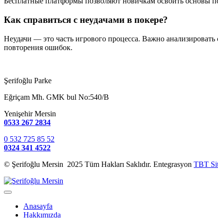
Бесплатные платформы позволяют новичкам освоить основы пок
Как справиться с неудачами в покере?
Неудачи — это часть игрового процесса. Важно анализировать 
повторения ошибок.
Şerifoğlu Parke
Eğriçam Mh. GMK bul No:540/B
Yenişehir Mersin
0533 267 2834
0 532 725 85 52
0324 341 4522
© Şerifoğlu Mersin 2025 Tüm Hakları Saklıdır. Entegrasyon
TBT Si
Anasayfa
Hakkımızda