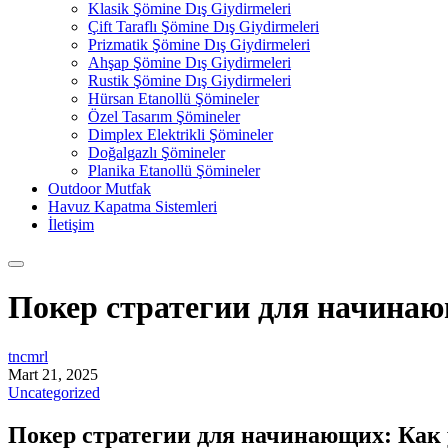
Klasik Şömine Dış Giydirmeleri
Çift Taraflı Şömine Dış Giydirmeleri
Prizmatik Şömine Dış Giydirmeleri
Ahşap Şömine Dış Giydirmeleri
Rustik Şömine Dış Giydirmeleri
Hürsan Etanollü Şömineler
Özel Tasarım Şömineler
Dimplex Elektrikli Şömineler
Doğalgazlı Şömineler
Planika Etanollü Şömineler
Outdoor Mutfak
Havuz Kapatma Sistemleri
İletişim
Покер стратегии для начинаю
tncmrl
Mart 21, 2025
Uncategorized
Покер стратегии для начинающих: Как