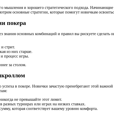
ого мышления и хорошего стратегического подхода. Начинающие 
мотрим основные стратегии, которые помогут новичкам освоитьс
ии покера
ез знания основных комбинаций и правил вы рискуете сделать о
 и стрит.
кая из них старше.
 и процесс игры.
ннее за столом.
анкроллом
успеха в покере. Новички зачастую пренебрегают этой важной ч
пам:
никогда не превышайте этот лимит.
 в разных турнирах или играх на низких ставках.
сумму, которая соответствует вашему уровню комфорта.