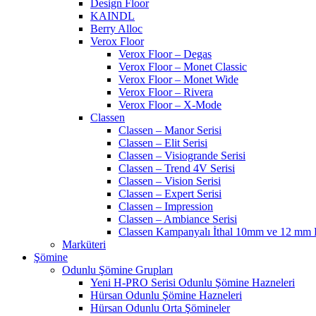
Design Floor
KAINDL
Berry Alloc
Verox Floor
Verox Floor – Degas
Verox Floor – Monet Classic
Verox Floor – Monet Wide
Verox Floor – Rivera
Verox Floor – X-Mode
Classen
Classen – Manor Serisi
Classen – Elit Serisi
Classen – Visiogrande Serisi
Classen – Trend 4V Serisi
Classen – Vision Serisi
Classen – Expert Serisi
Classen – Impression
Classen – Ambiance Serisi
Classen Kampanyalı İthal 10mm ve 12 mm P
Marküteri
Şömine
Odunlu Şömine Grupları
Yeni H-PRO Serisi Odunlu Şömine Hazneleri
Hürsan Odunlu Şömine Hazneleri
Hürsan Odunlu Orta Şömineler