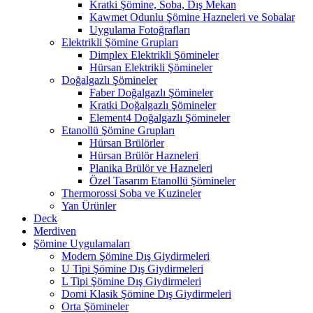
Kratki Şömine, Soba, Dış Mekan
Kawmet Odunlu Şömine Hazneleri ve Sobalar
Uygulama Fotoğrafları
Elektrikli Şömine Grupları
Dimplex Elektrikli Şömineler
Hürsan Elektrikli Şömineler
Doğalgazlı Şömineler
Faber Doğalgazlı Şömineler
Kratki Doğalgazlı Şömineler
Element4 Doğalgazlı Şömineler
Etanollü Şömine Grupları
Hürsan Brülörler
Hürsan Brülör Hazneleri
Planika Brülör ve Hazneleri
Özel Tasarım Etanollü Şömineler
Thermorossi Soba ve Kuzineler
Yan Ürünler
Deck
Merdiven
Şömine Uygulamaları
Modern Şömine Dış Giydirmeleri
U Tipi Şömine Dış Giydirmeleri
L Tipi Şömine Dış Giydirmeleri
Domi Klasik Şömine Dış Giydirmeleri
Orta Şömineler