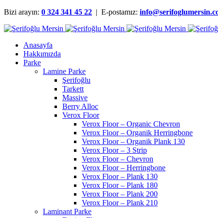
Bizi arayın:
0 324 341 45 22
| E-postamız:
info@serifoglumersin.
Anasayfa
Hakkımızda
Parke
Lamine Parke
Şerifoğlu
Tarkett
Massive
Berry Alloc
Verox Floor
Verox Floor – Organic Chevron
Verox Floor – Organik Herringbone
Verox Floor – Organik Plank 130
Verox Floor – 3 Strip
Verox Floor – Chevron
Verox Floor – Herringbone
Verox Floor – Plank 130
Verox Floor – Plank 180
Verox Floor – Plank 200
Verox Floor – Plank 210
Laminant Parke