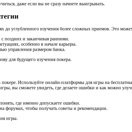
читься, даже если вы не сразу начнете выигрывать.
атегии
ях до углубленного изучения более сложных приемов. Это может
 с поздних и заканчивая ранними.
туациях, особенно в начале карьеры.
елью управления размером банка.
ову для будущего изучения покера.
 покере. Используйте онлайн-платформы для игры на бесплатных
гры, вы сможете увидеть, где делаете ошибки и как можно улуч
понять, где именно допускаете ошибки.
а форумах, чтобы получать советы и рекомендации.
ния игры.