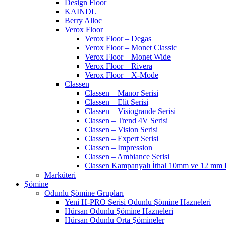
Design Floor
KAINDL
Berry Alloc
Verox Floor
Verox Floor – Degas
Verox Floor – Monet Classic
Verox Floor – Monet Wide
Verox Floor – Rivera
Verox Floor – X-Mode
Classen
Classen – Manor Serisi
Classen – Elit Serisi
Classen – Visiogrande Serisi
Classen – Trend 4V Serisi
Classen – Vision Serisi
Classen – Expert Serisi
Classen – Impression
Classen – Ambiance Serisi
Classen Kampanyalı İthal 10mm ve 12 mm P
Marküteri
Şömine
Odunlu Şömine Grupları
Yeni H-PRO Serisi Odunlu Şömine Hazneleri
Hürsan Odunlu Şömine Hazneleri
Hürsan Odunlu Orta Şömineler