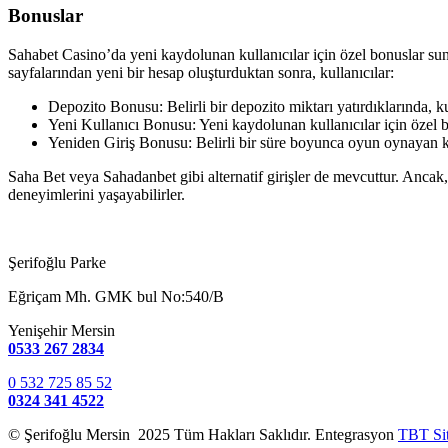
Bonuslar
Sahabet Casino’da yeni kaydolunan kullanıcılar için özel bonuslar sun
sayfalarından yeni bir hesap oluşturduktan sonra, kullanıcılar:
Depozito Bonusu: Belirli bir depozito miktarı yatırdıklarında, kul
Yeni Kullanıcı Bonusu: Yeni kaydolunan kullanıcılar için özel b
Yeniden Giriş Bonusu: Belirli bir süre boyunca oyun oynayan kul
Saha Bet veya Sahadanbet gibi alternatif girişler de mevcuttur. Ancak,
deneyimlerini yaşayabilirler.
Şerifoğlu Parke
Eğriçam Mh. GMK bul No:540/B
Yenişehir Mersin
0533 267 2834
0 532 725 85 52
0324 341 4522
© Şerifoğlu Mersin 2025 Tüm Hakları Saklıdır. Entegrasyon
TBT Si