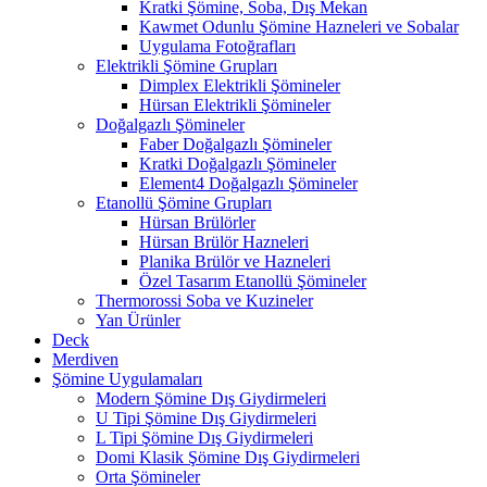
Kratki Şömine, Soba, Dış Mekan
Kawmet Odunlu Şömine Hazneleri ve Sobalar
Uygulama Fotoğrafları
Elektrikli Şömine Grupları
Dimplex Elektrikli Şömineler
Hürsan Elektrikli Şömineler
Doğalgazlı Şömineler
Faber Doğalgazlı Şömineler
Kratki Doğalgazlı Şömineler
Element4 Doğalgazlı Şömineler
Etanollü Şömine Grupları
Hürsan Brülörler
Hürsan Brülör Hazneleri
Planika Brülör ve Hazneleri
Özel Tasarım Etanollü Şömineler
Thermorossi Soba ve Kuzineler
Yan Ürünler
Deck
Merdiven
Şömine Uygulamaları
Modern Şömine Dış Giydirmeleri
U Tipi Şömine Dış Giydirmeleri
L Tipi Şömine Dış Giydirmeleri
Domi Klasik Şömine Dış Giydirmeleri
Orta Şömineler