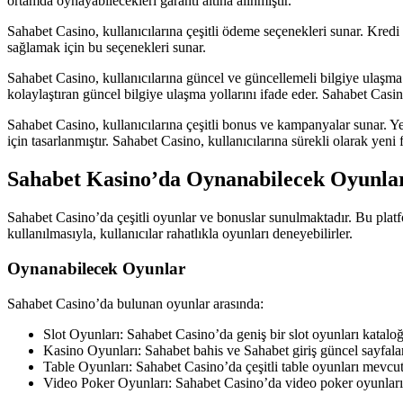
ortamda oynayabilecekleri garanti altına alınmıştır.
Sahabet Casino, kullanıcılarına çeşitli ödeme seçenekleri sunar. Kredi k
sağlamak için bu seçenekleri sunar.
Sahabet Casino, kullanıcılarına güncel ve güncellemeli bilgiye ulaşma im
kolaylaştıran güncel bilgiye ulaşma yollarını ifade eder. Sahabet Casi
Sahabet Casino, kullanıcılarına çeşitli bonus ve kampanyalar sunar. Y
için tasarlanmıştır. Sahabet Casino, kullanıcılarına sürekli olarak yeni f
Sahabet Kasino’da Oynanabilecek Oyunlar
Sahabet Casino’da çeşitli oyunlar ve bonuslar sunulmaktadır. Bu platfo
kullanılmasıyla, kullanıcılar rahatlıkla oyunları deneyebilirler.
Oynanabilecek Oyunlar
Sahabet Casino’da bulunan oyunlar arasında:
Slot Oyunları: Sahabet Casino’da geniş bir slot oyunları kataloğ
Kasino Oyunları: Sahabet bahis ve Sahabet giriş güncel sayfaları
Table Oyunları: Sahabet Casino’da çeşitli table oyunları mevcuttu
Video Poker Oyunları: Sahabet Casino’da video poker oyunları da