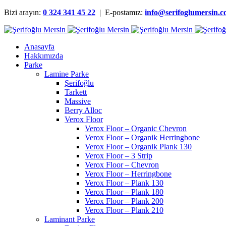
Bizi arayın:
0 324 341 45 22
| E-postamız:
info@serifoglumersin.
Anasayfa
Hakkımızda
Parke
Lamine Parke
Şerifoğlu
Tarkett
Massive
Berry Alloc
Verox Floor
Verox Floor – Organic Chevron
Verox Floor – Organik Herringbone
Verox Floor – Organik Plank 130
Verox Floor – 3 Strip
Verox Floor – Chevron
Verox Floor – Herringbone
Verox Floor – Plank 130
Verox Floor – Plank 180
Verox Floor – Plank 200
Verox Floor – Plank 210
Laminant Parke