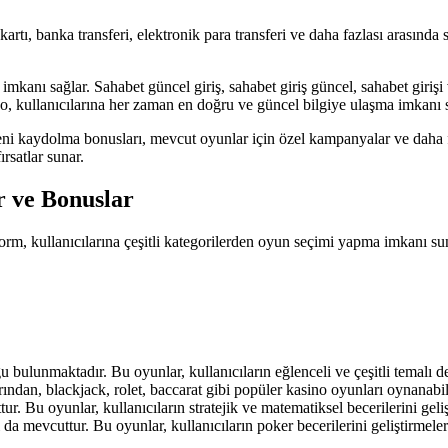
artı, banka transferi, elektronik para transferi ve daha fazlası arasında
kanı sağlar. Sahabet güncel giriş, sahabet giriş güncel, sahabet girişi v
no, kullanıcılarına her zaman en doğru ve güncel bilgiye ulaşma imkanı 
eni kaydolma bonusları, mevcut oyunlar için özel kampanyalar ve daha f
ırsatlar sunar.
 ve Bonuslar
rm, kullanıcılarına çeşitli kategorilerden oyun seçimi yapma imkanı sun
u bulunmaktadır. Bu oyunlar, kullanıcıların eğlenceli ve çeşitli temalı d
ndan, blackjack, rolet, baccarat gibi popüler kasino oyunları oynanabil
r. Bu oyunlar, kullanıcıların stratejik ve matematiksel becerilerini geliş
 mevcuttur. Bu oyunlar, kullanıcıların poker becerilerini geliştirmeler