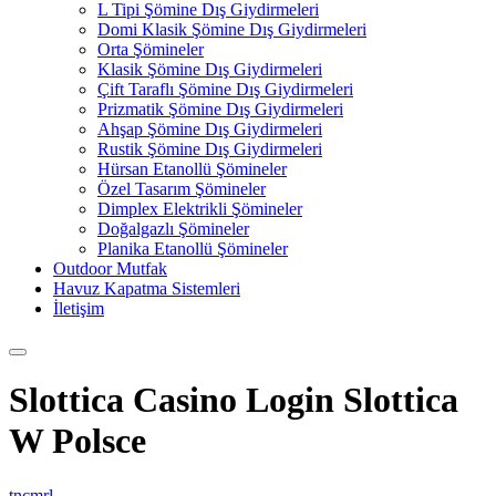
L Tipi Şömine Dış Giydirmeleri
Domi Klasik Şömine Dış Giydirmeleri
Orta Şömineler
Klasik Şömine Dış Giydirmeleri
Çift Taraflı Şömine Dış Giydirmeleri
Prizmatik Şömine Dış Giydirmeleri
Ahşap Şömine Dış Giydirmeleri
Rustik Şömine Dış Giydirmeleri
Hürsan Etanollü Şömineler
Özel Tasarım Şömineler
Dimplex Elektrikli Şömineler
Doğalgazlı Şömineler
Planika Etanollü Şömineler
Outdoor Mutfak
Havuz Kapatma Sistemleri
İletişim
Slottica Casino Login Slottica
W Polsce
tncmrl