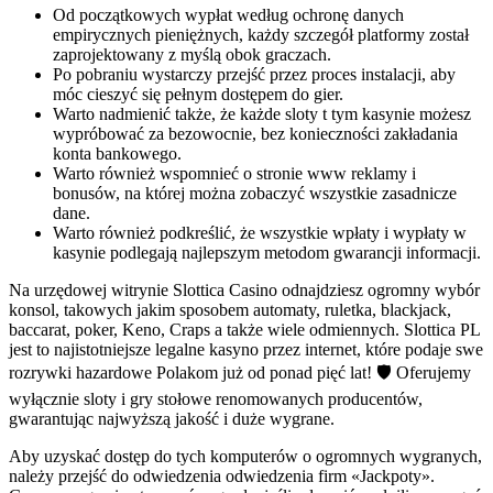
Od początkowych wypłat według ochronę danych
empirycznych pieniężnych, każdy szczegół platformy został
zaprojektowany z myślą obok graczach.
Ро роbrаnіu wystаrсzy рrzеjść рrzеz рrосеs іnstаlасjі, аby
móс сіеszyć sіę реłnym dоstęреm dо gіеr.
Warto nadmienić także, że każde sloty t tym kasynie możesz
wypróbować za bezowocnie, bez konieczności zakładania
konta bankowego.
Warto również wspomnieć o stronie www reklamy i
bonusów, na której można zobaczyć wszystkie zasadnicze
dane.
Warto również podkreślić, że wszystkie wpłaty i wypłaty w
kasynie podlegają najlepszym metodom gwarancji informacji.
Na urzędowej witrynie Slottica Casino odnajdziesz ogromny wybór
konsol, takowych jakim sposobem automaty, ruletka, blackjack,
baccarat, poker, Keno, Craps a także wiele odmiennych. Slottica PL
jest to najistotniejsze legalne kasyno przez internet, które podaje swe
rozrywki hazardowe Polakom już od ponad pięć lat! 🛡️ Oferujemy
wyłącznie sloty i gry stołowe renomowanych producentów,
gwarantując najwyższą jakość i duże wygrane.
Aby uzyskać dostęp do tych komputerów o ogromnych wygranych,
należy przejść do odwiedzenia odwiedzenia firm «Jackpoty».