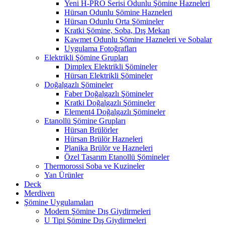
Yeni H-PRO Serisi Odunlu Şömine Hazneleri
Hürsan Odunlu Şömine Hazneleri
Hürsan Odunlu Orta Şömineler
Kratki Şömine, Soba, Dış Mekan
Kawmet Odunlu Şömine Hazneleri ve Sobalar
Uygulama Fotoğrafları
Elektrikli Şömine Grupları
Dimplex Elektrikli Şömineler
Hürsan Elektrikli Şömineler
Doğalgazlı Şömineler
Faber Doğalgazlı Şömineler
Kratki Doğalgazlı Şömineler
Element4 Doğalgazlı Şömineler
Etanollü Şömine Grupları
Hürsan Brülörler
Hürsan Brülör Hazneleri
Planika Brülör ve Hazneleri
Özel Tasarım Etanollü Şömineler
Thermorossi Soba ve Kuzineler
Yan Ürünler
Deck
Merdiven
Şömine Uygulamaları
Modern Şömine Dış Giydirmeleri
U Tipi Şömine Dış Giydirmeleri