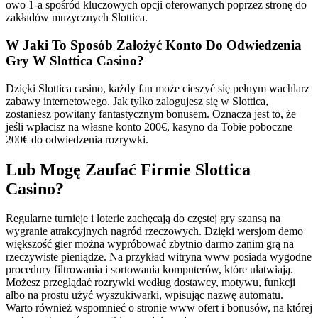
owo 1-a spośród kluczowych opcji oferowanych poprzez stronę do
zakładów muzycznych Slottica.
W Jaki To Sposób Założyć Konto Do Odwiedzenia
Gry W Slottica Casino?
Dzięki Slottica casino, każdy fan może cieszyć się pełnym wachlarz
zabawy internetowego. Jak tylko zalogujesz się w Slottica,
zostaniesz powitany fantastycznym bonusem. Oznacza jest to, że
jeśli wpłacisz na własne konto 200€, kasyno da Tobie poboczne
200€ do odwiedzenia rozrywki.
Lub Mogę Zaufać Firmie Slottica
Casino?
Regularne turnieje i loterie zachęcają do częstej gry szansą na
wygranie atrakcyjnych nagród rzeczowych. Dzięki wersjom demo
większość gier można wypróbować zbytnio darmo zanim grą na
rzeczywiste pieniądze. Na przykład witryna www posiada wygodne
procedury filtrowania i sortowania komputerów, które ułatwiają.
Możesz przeglądać rozrywki według dostawcy, motywu, funkcji
albo na prostu użyć wyszukiwarki, wpisując nazwę automatu.
Warto również wspomnieć o stronie www ofert i bonusów, na której