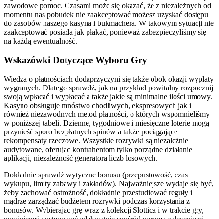
zawodowe pomoc. Czasami może się okazać, że z niezależnych od
momentu nas pobudek nie zaakceptować możesz uzyskać dostępu
do zasobów naszego kasyna i bukmachera. W takowym sytuacji nie
zaakceptować posiada jak płakać, ponieważ zabezpieczyliśmy się
na każdą ewentualność.
Wskazówki Dotyczące Wyboru Gry
Wiedza o płatnościach dodaprzyczyni się także obok okazji wypłaty
wygranych. Dlatego sprawdź, jak na przykład powitalny rozpocznij
swoją wpłacać i wypłacać a także jakie są minimalne ilości umowy.
Kasyno obsługuje mnóstwo chodliwych, ekspresowych jak i
również niezawodnych metod płatności, o których wspomnieliśmy
w poniższej tabeli. Dzienne, tygodniowe i miesięczne loterie mogą
przynieść sporo bezpłatnych spinów a także pociągające
rekompensaty rzeczowe. Wszystkie rozrywki są niezależnie
audytowane, oferując kontrahentom tylko porządne działanie
aplikacji, niezależność generatora liczb losowych.
Dokładnie sprawdź wytyczne bonusu (przepustowość, czas
wykupu, limity zabawy i zakładów). Najważniejsze wydaje się być,
żeby zachować ostrożność, dokładnie przestudiować reguły i
mądrze zarządzać budżetem rozrywki podczas korzystania z
bonusów. Wybierając grę wraz z kolekcji Slottica i w trakcie gry,
powinieneś postępować adekwatnie spośród paroma zaleceniami.