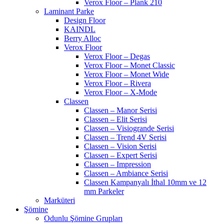
Verox Floor – Plank 210
Laminant Parke
Design Floor
KAINDL
Berry Alloc
Verox Floor
Verox Floor – Degas
Verox Floor – Monet Classic
Verox Floor – Monet Wide
Verox Floor – Rivera
Verox Floor – X-Mode
Classen
Classen – Manor Serisi
Classen – Elit Serisi
Classen – Visiogrande Serisi
Classen – Trend 4V Serisi
Classen – Vision Serisi
Classen – Expert Serisi
Classen – Impression
Classen – Ambiance Serisi
Classen Kampanyalı İthal 10mm ve 12
mm Parkeler
Marküteri
Şömine
Odunlu Şömine Grupları