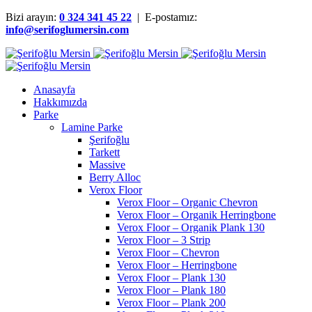
Bizi arayın:
0 324 341 45 22
| E-postamız:
info@serifoglumersin.com
Anasayfa
Hakkımızda
Parke
Lamine Parke
Şerifoğlu
Tarkett
Massive
Berry Alloc
Verox Floor
Verox Floor – Organic Chevron
Verox Floor – Organik Herringbone
Verox Floor – Organik Plank 130
Verox Floor – 3 Strip
Verox Floor – Chevron
Verox Floor – Herringbone
Verox Floor – Plank 130
Verox Floor – Plank 180
Verox Floor – Plank 200