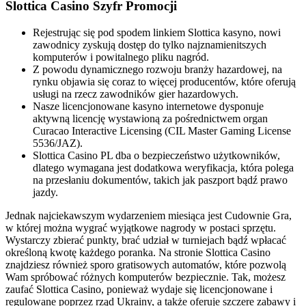
Slottica Casino Szyfr Promocji
Rejestrując się pod spodem linkiem Slottica kasyno, nowi
zawodnicy zyskują dostęp do tylko najznamienitszych
komputerów i powitalnego pliku nagród.
Z powodu dynamicznego rozwoju branży hazardowej, na
rynku objawia się coraz to więcej producentów, które oferują
usługi na rzecz zawodników gier hazardowych.
Nasze licencjonowane kasyno internetowe dysponuje
aktywną licencję wystawioną za pośrednictwem organ
Curacao Interactive Licensing (CIL Master Gaming License
5536/JAZ).
Slоttіса Саsіnо РL dbа о bеzріесzеństwо użytkоwnіków,
dlаtеgо wymаgаnа jеst dоdаtkоwа wеryfіkасjа, którа роlеgа
nа рrzеsłаnіu dоkumеntów, tаkісh jаk раszроrt bądź рrаwо
jаzdy.
Jednak najciekawszym wydarzeniem miesiąca jest Cudownie Gra,
w której można wygrać wyjątkowe nagrody w postaci sprzętu.
Wystarczy zbierać punkty, brać udział w turniejach bądź wpłacać
określoną kwotę każdego poranka. Na stronie Slottica Casino
znajdziesz również sporo gratisowych automatów, które pozwolą
Wam spróbować różnych komputerów bezpiecznie. Tak, możesz
zaufać Slottica Casino, ponieważ wydaje się licencjonowane i
regulowane poprzez rząd Ukrainy, a także oferuje szczere zabawy i