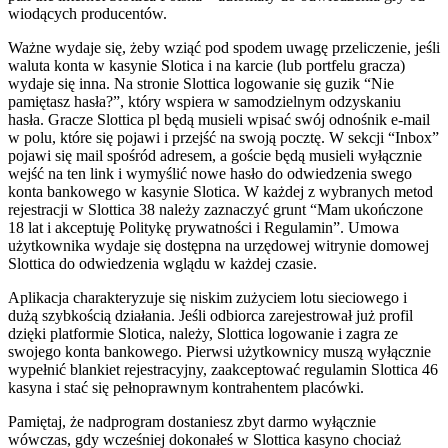
wiodących producentów.
Ważne wydaje się, żeby wziąć pod spodem uwagę przeliczenie, jeśli
waluta konta w kasynie Slotica i na karcie (lub portfelu gracza)
wydaje się inna. Na stronie Slottica logowanie się guzik “Nie
pamiętasz hasła?”, który wspiera w samodzielnym odzyskaniu
hasła. Gracze Slottica pl będą musieli wpisać swój odnośnik e-mail
w polu, które się pojawi i przejść na swoją pocztę. W sekcji “Inbox”
pojawi się mail spośród adresem, a goście będą musieli wyłącznie
wejść na ten link i wymyślić nowe hasło do odwiedzenia swego
konta bankowego w kasynie Slotica. W każdej z wybranych metod
rejestracji w Slottica 38 należy zaznaczyć grunt “Mam ukończone
18 lat i akceptuję Politykę prywatności i Regulamin”. Umowa
użytkownika wydaje się dostępna na urzędowej witrynie domowej
Slottica do odwiedzenia wglądu w każdej czasie.
Aplikacja charakteryzuje się niskim zużyciem lotu sieciowego i
dużą szybkością działania. Jeśli odbiorca zarejestrował już profil
dzięki platformie Slotica, należy, Slottica logowanie i zagra ze
swojego konta bankowego. Pierwsi użytkownicy muszą wyłącznie
wypełnić blankiet rejestracyjny, zaakceptować regulamin Slottica 46
kasyna i stać się pełnoprawnym kontrahentem placówki.
Pamiętaj, że nadprogram dostaniesz zbyt darmo wyłącznie
wówczas, gdy wcześniej dokonałeś w Slottica kasyno chociaż