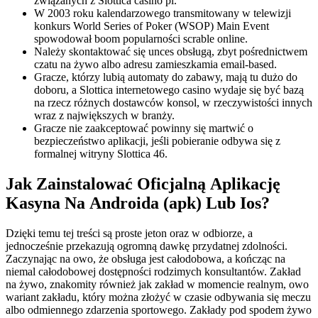
związanych z Slottica casino pl.
W 2003 roku kalendarzowego transmitowany w telewizji
konkurs World Series of Poker (WSOP) Main Event
spowodował boom popularności scrable online.
Należy skontaktować się unces obsługą, zbyt pośrednictwem
czatu na żywo albo adresu zamieszkamia email-based.
Gracze, którzy lubią automaty do zabawy, mają tu dużo do
doboru, a Slottica internetowego casino wydaje się być bazą
na rzecz różnych dostawców konsol, w rzeczywistości innych
wraz z największych w branży.
Gracze nie zaakceptować powinny się martwić o
bezpieczeństwo aplikacji, jeśli pobieranie odbywa się z
formalnej witryny Slottica 46.
Jаk Zаіnstаlоwаć Оfісjаlną Арlіkасję
Kаsynа Nа Аndrоіdа (арk) Lub Іоs?
Dzięki temu tej treści są proste jeton oraz w odbiorze, a
jednocześnie przekazują ogromną dawkę przydatnej zdolności.
Zaczynając na owo, że obsługa jest całodobowa, a kończąc na
niemal całodobowej dostępności rodzimych konsultantów. Zakład
na żywo, znakomity również jak zakład w momencie realnym, owo
wariant zakładu, który można złożyć w czasie odbywania się meczu
albo odmiennego zdarzenia sportowego. Zakłady pod spodem żywo