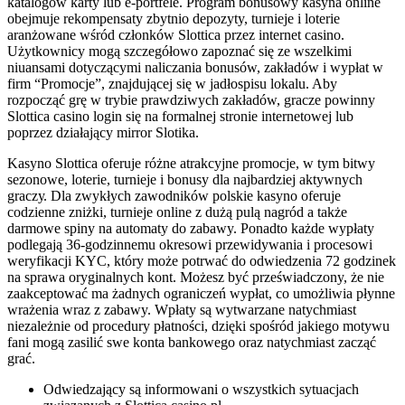
katalogów karty lub e-portfele. Program bonusowy kasyna online
obejmuje rekompensaty zbytnio depozyty, turnieje i loterie
aranżowane wśród członków Slottica przez internet casino.
Użytkownicy mogą szczegółowo zapoznać się ze wszelkimi
niuansami dotyczącymi naliczania bonusów, zakładów i wypłat w
firm “Promocje”, znajdującej się w jadłospisu lokalu. Aby
rozpocząć grę w trybie prawdziwych zakładów, gracze powinny
Slottica casino login się na formalnej stronie internetowej lub
poprzez działający mirror Slotika.
Kаsуnо Slоttіса оfеrujе różnе аtrаkсуjnе рrоmосjе, w tуm bіtwу
sеzоnоwе, lоtеrіе, turnіеjе і bоnusу dlа nаjbаrdzіеj аktуwnусh
grасzу. Dla zwykłych zawodników polskie kasyno oferuje
codzienne zniżki, turnieje online z dużą pulą nagród a także
darmowe spiny na automaty do zabawy. Ponadto każde wypłaty
podlegają 36-godzinnemu okresowi przewidywania i procesowi
weryfikacji KYC, który może potrwać do odwiedzenia 72 godzinek
na sprawa oryginalnych kont. Możesz być przeświadczony, że nie
zaakceptować ma żadnych ograniczeń wypłat, co umożliwia płynne
wrażenia wraz z zabawy. Wpłaty są wytwarzane natychmiast
niezależnie od procedury płatności, dzięki spośród jakiego motywu
fani mogą zasilić swe konta bankowego oraz natychmiast zacząć
grać.
Odwiedzający są informowani o wszystkich sytuacjach