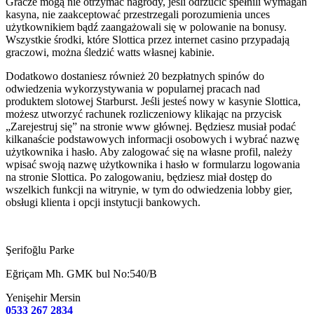
Gracze mogą nie otrzymać nagrody, jeśli odrzucić spełnili wymagań
kasyna, nie zaakceptować przestrzegali porozumienia unces
użytkownikiem bądź zaangażowali się w polowanie na bonusy.
Wszystkie środki, które Slottica przez internet casino przypadają
graczowi, można śledzić watts własnej kabinie.
Dodatkowo dostaniesz również 20 bezpłatnych spinów do
odwiedzenia wykorzystywania w popularnej pracach nad
produktem slotowej Starburst. Jeśli jesteś nowy w kasynie Slottica,
możesz utworzyć rachunek rozliczeniowy klikając na przycisk
„Zarejestruj się” na stronie www głównej. Będziesz musiał podać
kilkanaście podstawowych informacji osobowych i wybrać nazwę
użytkownika i hasło. Aby zalogować się na własne profil, należy
wpisać swoją nazwę użytkownika i hasło w formularzu logowania
na stronie Slottica. Po zalogowaniu, będziesz miał dostęp do
wszelkich funkcji na witrynie, w tym do odwiedzenia lobby gier,
obsługi klienta i opcji instytucji bankowych.
Şerifoğlu Parke
Eğriçam Mh. GMK bul No:540/B
Yenişehir Mersin
0533 267 2834