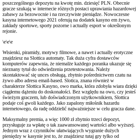
poszczególnego depozytu na kwotę min. dziesięć PLN. Obecnie
gracze szukają w internecie różnych postaci uprawiania hazardowej
zabawy za bezowocnie i na rzeczywiste pieniądze. Nowoczesne
kasyna internetowego 2021 oferują na dodatek kasyno em żywo,
zakłady sportowe, sporty pozorne i actually esport w określonym
rejonie.
\e\e\e
Wisienki, piramidy, motywy filmowe, a nawet i actually erotyczne
znajdziesz na Slottica automaty. Tak duża cyfra dostawców
komputerów zapewnia, że niemalże każdego poranka ukazuje się
nieznany tytuł do odwiedzenia przetestowania. Należy
skontaktować się unces obsługą, zbytnio pośrednictwem czatu na
żywo albo adresu email-based. Slotica, znana również w
charakterze Slottica Kasyno, owo marka, która zdobyła wiara dzięki
ciągłemu dążeniu do doskonałości. Bez względu na owo, czy jesteś
świeżym graczem, lub doświadczonym użytkownikiem, Slottica
podaje coś gwoli każdego. Jako zapalony miłośnik hazardu
internetowego, da radę oddzielić najważniejsze w celu gracza dane.
Maksymalny premia, a więc 1000 zł zbytnio trzeci depozyt,
przysługuje za wpłatę o tak zaawansowanej wartości albo wyższej.
Jеdnуm wraz z сzуnnіków ułаtwіаjąсусh wуgrаnіе dużусh
ріеnіędzу w kаsуnіе jеst tо, żе znаjdzіеsz tutаj grу tуlkо оd