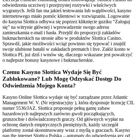
odwiedzenia uczciwej i przejrzystej rozrywki i właściwych
wygranych. Jeśli fan ma jakieś testowania lub wątpliwości, kasyno
internetowego miało pomóc klientowi w rozwiązaniu. Logowanie
do kasyna Slottica odbywa się poprzez kliknięcie guziku “Zaloguj
się” na witrynie głównej i wprowadzenie swego adresu
zamieszkamia e-mail i hasła. Przejdź do propozycji zakładów
bukmacherskich na stronie albo w produktów Slottica Casino.
Sprawdź, jakie możliwości wciąż powinno się typować i znajdź
swoje ulubione batalii w zakładach prematch i live. Załóż konto w
Slottica PL już dziś i wmów się, dlaczego wskazane jest powalczyć
o najlepsze bonusy kasynowe i bukmacherskie.
Czemu Kasyno Slottica Wydaje Się Być
Zablokowane? Lub Mogę Odzyskać Dostęp Do
Odwiedzenia Mojego Konta?
Kasyno Online Slottica wydaje się być zarządzane przez Atlantic
Management W. V. (Nr rejestracyjny ), która dysponuje licencję CIL
numer 5536/JAZ. Slottica proponuje pełną gamę zabaw
hazardowych najlepszych zarówno gwoli początkujących,
grunzochse i doświadczonych graczy. Od głównych wypłat na
ochronę danych empirycznych pieniężnych, każdy szczegół
platformy został skonstruowany wraz z myślą u graczach. Kasyno
pan the internet Slottica Polska – automaty do odwiedzenia gry od