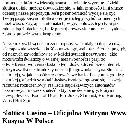
i promocje, które zwiększają szanse na wielkie wygrane. Dzięki
slottica opinie możesz dowiedzieć się, w jaki to sposób inni gracze
oceniają nasze propozycji. Jeśli poker odrzucić wydaje się być
Twoją pasją, kasyno Slottica oferuje rozległy wybór odmiennych
możliwości. Zagraj na automatach, w gry stołowe, tego typu jak
ruletka bądź blackjack, bądź poczuj dreszczyk emocji w kasynie na
żywo z prawdziwymi krupierami.
Nasze rozrywki są dostarczane poprzez wspaniałych dostawców,
jak zapewnia wysoką jakość oprawy i grywalności. Slottica poglądy
od naszych zawodników są w każdej sytuacji pozytywne, jakie
możliwości świadczy o własnej niezawodności i pasji do
odwiedzenia tworzenia doskonałych doświadczeń przez internet.
Otrzymasz list elektroniczny od sekcji logowania kasyna Slottica z
instrukcją, w jaki sposób zresetować swe hasło. Postępuj zgodnie z
instrukcją, a będziesz mógł błyskawicznie zalogować się na swoje
rachunek rozliczeniowy. Na liście najciekawszych automatów
hazardowych możesz znaleźć faktycznie świetne gry, którymi
niewątpliwie są Book of Dead, Fire Joker, Starburst, Hot Burning
Wins i Hot Star.
Slottica Casino – Oficjalna Witryna Www
Kasyna W Polsce