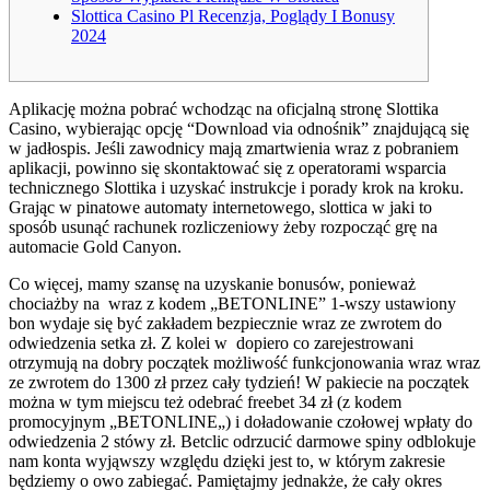
Slottica Casino Pl Recenzja, Poglądy I Bonusy
2024
Aplikację można pobrać wchodząc na oficjalną stronę Slottika
Casino, wybierając opcję “Download via odnośnik” znajdującą się
w jadłospis. Jeśli zawodnicy mają zmartwienia wraz z pobraniem
aplikacji, powinno się skontaktować się z operatorami wsparcia
technicznego Slottika i uzyskać instrukcje i porady krok na kroku.
Grając w pinatowe automaty internetowego, slottica w jaki to
sposób usunąć rachunek rozliczeniowy żeby rozpocząć grę na
automacie Gold Canyon.
Co więcej, mamy szansę na uzyskanie bonusów, ponieważ
chociażby na ‌ wraz z kodem „BETONLINE” 1-wszy ustawiony
bon wydaje się być zakładem bezpiecznie wraz ze zwrotem do
odwiedzenia setka zł. Z kolei w ‌ dopiero co zarejestrowani
otrzymują na dobry początek możliwość funkcjonowania wraz wraz
ze zwrotem do 1300 zł przez cały tydzień! W pakiecie na początek
można w tym miejscu też odebrać freebet 34 zł (z kodem
promocyjnym „BETONLINE„) i doładowanie czołowej wpłaty do
odwiedzenia 2 stówy zł. Betclic odrzucić darmowe spiny odblokuje
nam konta wyjąwszy względu dzięki jest to, w którym zakresie
będziemy o owo zabiegać. Pamiętajmy jednakże, że cały okres