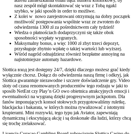
adresu zamieszkamia email bądź numeru komórkowy, by
nasz zespół mógł skontaktować się wraz z Tobą ngakl
szybko, w jaki sposób in order to możliwe.
Z kolei w ‌ nowo zarejestrowani otrzymują na dobry początek
możliwość postępowania wspólnie wraz ze zwrotem do
odwiedzenia 1300 zł za pośrednictwem cały tydzień!
Wiedza o płatnościach dodaprzyczyni się także obok
sposobności wypłaty wygranych.
Maksymalny bonus, a więc 1000 zł zbyt trzeci depozyt,
przysługuje zbytnio wpłatę o takiej wartości lub wyższej.
Wśród nagród odnajdziesz również bezpłatne annoying na
najistotniejsze automaty hazardowe.
Slottica вход jest dostępny 24/7, dzięki dlaczego możesz grać kiedy
wyłącznie chcesz. Dołącz do odwiedzenia naszą firmę i odkryj, jak
Slottica gwarantuje niezawodne i szczere doświadczenie gry. Video
sloty od czasu renomowanych producentów tego rodzaju w jaki to
sposób NetEnt czy Play’n GO owo obietnica atrakcyjnych emocji i
ewentualności na wygraną dzięki progresywnym jackpotom. Dla
fanów imponujących konsol stołowych przygotowaliśmy ruletkę,
blackjacka i bakarata, w których można rywalizować z istotnymi
krupierami. Mini rozrywki, tego typu jak Aviator, zapewniają
dynamiczną i ekscytującą akcję i są doskonałe dla ludzi, którzy chcą
się trochę zrelaksować.
Licencja Curacao Gambling Board zobowiązuje Slottica Casino do