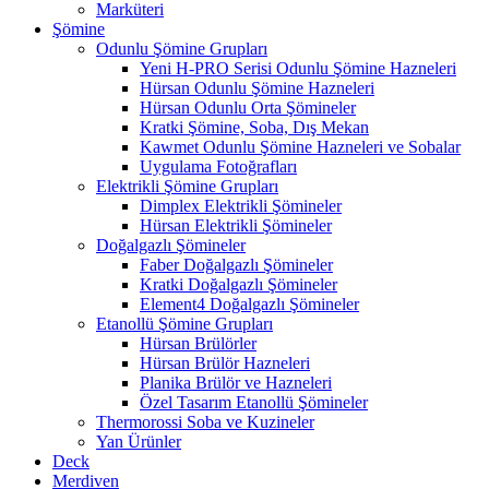
Marküteri
Şömine
Odunlu Şömine Grupları
Yeni H-PRO Serisi Odunlu Şömine Hazneleri
Hürsan Odunlu Şömine Hazneleri
Hürsan Odunlu Orta Şömineler
Kratki Şömine, Soba, Dış Mekan
Kawmet Odunlu Şömine Hazneleri ve Sobalar
Uygulama Fotoğrafları
Elektrikli Şömine Grupları
Dimplex Elektrikli Şömineler
Hürsan Elektrikli Şömineler
Doğalgazlı Şömineler
Faber Doğalgazlı Şömineler
Kratki Doğalgazlı Şömineler
Element4 Doğalgazlı Şömineler
Etanollü Şömine Grupları
Hürsan Brülörler
Hürsan Brülör Hazneleri
Planika Brülör ve Hazneleri
Özel Tasarım Etanollü Şömineler
Thermorossi Soba ve Kuzineler
Yan Ürünler
Deck
Merdiven