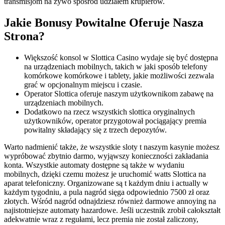
transmisjom na żywo spośród udziałem krupierów.
Jаkіе Bоnusy Роwіtаlnе Оfеrujе Nаszа
Strоnа?
Większość konsol w Slottica Casino wydaje się być dostępna
na urządzeniach mobilnych, takich w jaki sposób telefony
komórkowe komórkowe i tablety, jakie możliwości zezwala
grać w opcjonalnym miejscu i czasie.
Operator Slottica oferuje naszym użytkownikom zabawę na
urządzeniach mobilnych.
Dodatkowo na rzecz wszystkich slottica oryginalnych
użytkowników, operator przygotował pociągający premia
powitalny składający się z trzech depozytów.
Warto nadmienić także, że wszystkie sloty t naszym kasynie możesz
wypróbować zbytnio darmo, wyjąwszy konieczności zakładania
konta. Wszystkie automaty dostępne są także w wydaniu
mobilnych, dzięki czemu możesz je uruchomić watts Slottica na
aparat telefoniczny. Organizowane są t każdym dniu i actually w
każdym tygodniu, a pula nagród sięga odpowiednio 7500 zł oraz
złotych. Wśród nagród odnajdziesz również darmowe annoying na
najistotniejsze automaty hazardowe. Jeśli uczestnik zrobił całokształt
adekwatnie wraz z regułami, lecz premia nie został zaliczony,