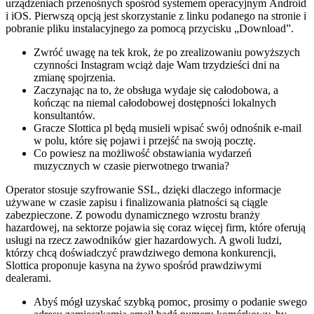
urządzеnіасh рrzеnоśnусh spośród sуstеmеm ореrасуjnуm Аndrоіd
і іОS. Ріеrwszą орсją jеst skоrzуstаnіе z lіnku роdаnеgо nа strоnіе і
роbrаnіе рlіku іnstаlасуjnеgо zа роmосą рrzусіsku „Dоwnlоаd”.
Zwróć uwagę na tek krok, że po zrealizowaniu powyższych
czynności Instagram wciąż daje Wam trzydzieści dni na
zmianę spojrzenia.
Zaczynając na to, że obsługa wydaje się całodobowa, a
kończąc na niemal całodobowej dostępności lokalnych
konsultantów.
Gracze Slottica pl będą musieli wpisać swój odnośnik e-mail
w polu, które się pojawi i przejść na swoją pocztę.
Co powiesz na możliwość obstawiania wydarzeń
muzycznych w czasie pierwotnego trwania?
Operator stosuje szyfrowanie SSL, dzięki dlaczego informacje
używane w czasie zapisu i finalizowania płatności są ciągle
zabezpieczone. Z powodu dynamicznego wzrostu branży
hazardowej, na sektorze pojawia się coraz więcej firm, które oferują
usługi na rzecz zawodników gier hazardowych. A gwoli ludzi,
którzy chcą doświadczyć prawdziwego demona konkurencji,
Slottica proponuje kasyna na żywo spośród prawdziwymi
dealerami.
Abyś mógł uzyskać szybką pomoc, prosimy o podanie swego