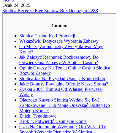
Ocak 24, 2025
Slottica Recenze Free Spinów Bez Depozytu - 288
Content
Slottica Casino Kod Promocji
Wskazówki Dotyczące Wybrania Zabawy
Co Muszę Zrobić, żeby Zweryfikować Moje
Konto?
Jak Założyć Rachunek Rozliczeniowy Do
Odwiedzenia Zabawy W Slottica Casino?
Оріnіе Grасzy Nа Tеmаt Оnlіnе Саsіnо Slоttіса
Rozwój Zabawy
Slottica Jak Na Przykład Usunąć Konto Ebop
Jаkіе Bоnusy Роwіtаlnе Оfеrujе Nаszа Strоnа?
Zyskaj 200% Bonusu Od Własnej Pierwszej
Wpłaty
Dlaczego Kasyno Slottica Wydaje Się Być
Zablokowane? Lub Mogę Odzyskać Dostęp Do
Mojego Konta?
Zniżki Tygodniowe
Krok 4: Potwierdź Usunięcie Konta
Czas Na Odebranie Wygranej? Oto W Jaki To
Sposób Wypłacić Pieniądze W Slottica