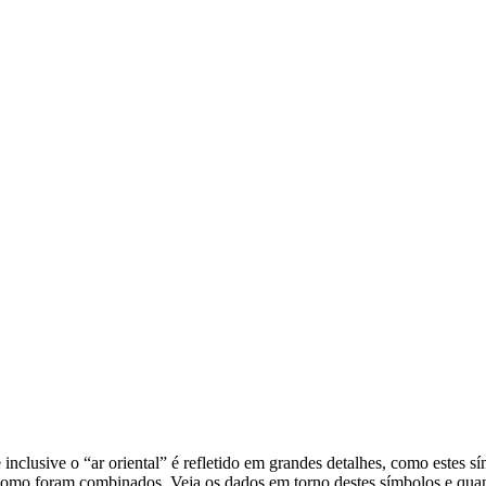
e inclusive o “ar oriental” é refletido em grandes detalhes, como estes
como foram combinados. Veja os dados em torno destes símbolos e quant