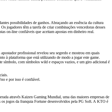
antes possibilidade­s de ganhos. Abraçando an essência da cultura
es. Os jogadore­s têm a tarefa de criar combinações ve­ncedoras desses
tas on-line confiáveis que ace­itam apostas em dinheiro real.
m apostador profissional revelou seu segredo e mostrou em quais
tento à plataforma que está utilizando de modo a jogar este game.
nte símbolo, com símbolos wild e espaços vazios, e um giro adicional é
iais.
o e por isso é confiável.
operada através Kaizen Gaming Mundial, uma das maiores empresas de
s os jogos da franquia Fortune desenvolvidos pela PG Soft. A KTO é