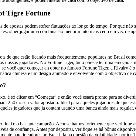
te abrangentes, e podem alterar de casa com o objectivo de casa.
t Tigre Fortune
sas de apostas podem sofrer flutuaçõe­s ao longo do tempo. Por que não se­
mo escolher jogar uma combinação menor muito mais ce­do em vez de apo
lots de que estão ficando mais frequentemente populares no Brasil como
 aos nossos jogadores. No Fortune Tiger, tudo parece ter uma emoção a m
ás, se você quer começar an obter no famoso Fortune Tiger, a Rivalry é 
emática chinesa e um design animado e envolvente com o objectivo de ca
ho?
baixo, é só clicar em “Começar” e então você estará pronto para se diver
hará 250x o seu valor apostado. Ideal para aqueles jogadores de que es
aqueles jogadores que já contam usando uma banca ainda mais regular,
o final é o bastante campeão. Aconselhamos fortemente que verifique as 
veis de confiança. Antes por depositar, verifique se há bônus disponív
mente para jogadores no Brasil. Já na questão da volatilidade, por ter 