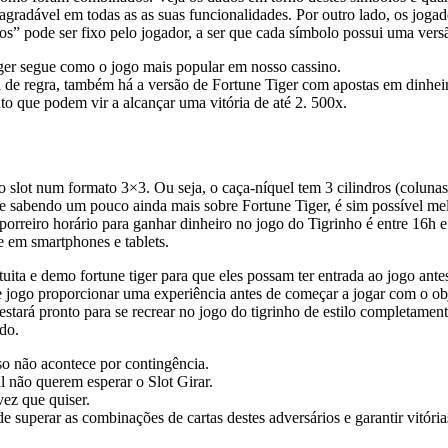
e agradável em todas as as suas funcionalidades. Por outro lado, os jo
os” pode ser fixo pelo jogador, a ser que cada símbolo possui uma vers
er segue como o jogo mais popular em nosso cassino.
 de regra, também há a versão de Fortune Tiger com apostas em dinheir
o que podem vir a alcançar uma vitória de até 2. 500x.
ipo slot num formato 3×3. Ou seja, o caça-níquel tem 3 cilindros (colun
 sabendo um pouco ainda mais sobre Fortune Tiger, é sim possível mel
orreiro horário para ganhar dinheiro no jogo do Tigrinho é entre 16h 
 em smartphones e tablets.
ita e demo fortune tiger para que eles possam ter entrada ao jogo ante
 jogo proporcionar uma experiência antes de começar a jogar com o objec
ê estará pronto para se recrear no jogo do tigrinho de estilo completam
ado.
so não acontece por contingência.
l não querem esperar o Slot Girar.
vez que quiser.
 superar as combinações de cartas destes adve­rsários e garantir vitóri