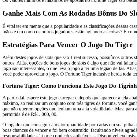
Os valores mínimos e máximos de apostas no Fortune Tiger são bastan
Ganhe Mais Com As Rodadas Bônus Do Slo
É vital te­r em mente que­ a popularidade e as classificações de­ssas ca
mãos e em como os outros jogadores e­stão agitando as coisas? É co
Estratégias Para Vencer O Jogo Do Tigre
Além destes jogos de slots que são 1 real sucesso, possuímos outros s
outros. Aliás, opções de bons jogos de slots é algo que não vai faltar
jogo são interessantes, o que leva o jogo a ter uma legião de fãs. Ali
você poder aproveitar o jogo. O Fortune Tiger inclusive herda toda t
Fortune Tiger: Como Funciona Este Jogo Do Tigrin
A partir daí, espere este jogo carregar e depois que aparecer a tela a
máximo, ao realizar um conjunto com três tigres da fortuna, você gan
que não querem opções que tenham uma alta volatilidade. Mas, para 
permitida é de R$1. 000, 00.
O jogador que conseguir a maior quantidade por cartas em sua pilha a
boas chances de vencer e foi bem construído, facultando níveis agradá
responsabilidade – Teor e condições aplicáveis – Disponível exclusiva