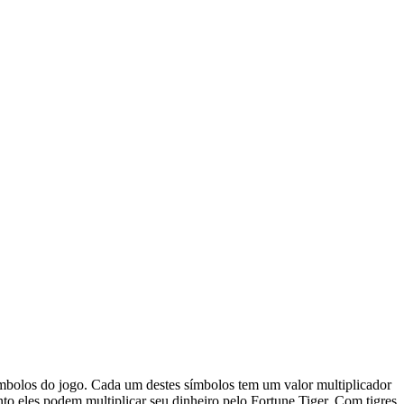
 símbolos do jogo. Cada um destes símbolos tem um valor multiplicador
o eles podem multiplicar seu dinheiro pelo Fortune Tiger. Com tigres