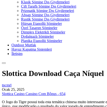
Klasik Şömine Dış Giydirmeleri
Çift Taraflı Şömine Dış Giydirmeleri
Prizmatik Şömine Dış Giydirmeleri
Ahşap Şömine Dış Giydirmeleri
Rustik Şömine Dış Giydirmeleri
Hürsan Etanollü Şömineler
Özel Tasarım Şömineler
Dimplex Elektrikli Şömineler
Doğalgazlı Şömineler
Planika Etanollü Şömineler
Outdoor Mutfak
Havuz Kapatma Sistemleri
İletişim
Slottica Download Caça Níquel
tncmrl
Ocak 25, 2025
Slottica Casino Cassino Com Bônus - 654
O Jogo do Tigre possui toda esta temática chinesa muito interessante 
único, que modificarão o resultado do valor jogado de entendimento 