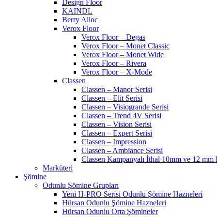
Design Floor
KAINDL
Berry Alloc
Verox Floor
Verox Floor – Degas
Verox Floor – Monet Classic
Verox Floor – Monet Wide
Verox Floor – Rivera
Verox Floor – X-Mode
Classen
Classen – Manor Serisi
Classen – Elit Serisi
Classen – Visiogrande Serisi
Classen – Trend 4V Serisi
Classen – Vision Serisi
Classen – Expert Serisi
Classen – Impression
Classen – Ambiance Serisi
Classen Kampanyalı İthal 10mm ve 12 mm P
Marküteri
Şömine
Odunlu Şömine Grupları
Yeni H-PRO Serisi Odunlu Şömine Hazneleri
Hürsan Odunlu Şömine Hazneleri
Hürsan Odunlu Orta Şömineler