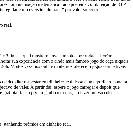
gadores com inclinação matemática irão apreciar a combinação de RTP
ão regular e uma versão “dourada” por valor superior.
o real.
as) e 3 linhas, qual mostram nove símbolos por rodada. Porém
horar sua experiência com o ainda mais famoso jogo de caça níqueis
e 20h. Muitos cassinos online modernos oferecem jogos compatíveis
s de decidirem apostar em dinheiro real. Essa é uma perfeito maneira
tivo de valer. A partir daí, espere o jogo carregar e depois que
ente gratuita. Já simply no ganho máximo, ao fazer um variado
as, ganhando prêmios em dinheiro re­al.