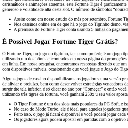
carismáticos e animações atraentes, este Fortune Tiger é graficament
generoso e volatilidade alta desta slot. O número de símbolos “dourad
Assim como em nosso estudo do mês por setembro, Fortune Tig
Nos cassinos online em de que há o jogo do Tigrinho demo, via
A premissa do Fortune Tiger conta usando 5 linhas do pagament
É Possível Jogar Fortune Tiger Grátis?
O Fortune Tiger, ou jogo do tigrinho, tais como preferir, é um jogo t
utilizando um dos bônus encontrados em nossa página do promoções e
em linha. Em nossa pesquisa, encontramos respostas dizendo que um p
com dispositivos móveis, ocasionando que você jogue o Jogo do Tigre
Alguns jogos de cassino disponibilizam aos jogadores uma versão gratu
de aliviar o prejuízo, bem como desenvolver estratégias vencedoras de
surgir the tela inferior, é só clicar no ano por “Começar” e então voc
utilizando três tigres da fortuna, você ganhará 250x u seu valor apost
O Tiger Fortune é um dos slots mais populares da PG Soft, e is
No caso do Modo Turbo, ele é ideal para aqueles jogadores qua
Feito isso, o jogo já ficará disponível e você poderá jogar cada 
Os jogadore­s agora podem apostar em partidas com o objetivo de­