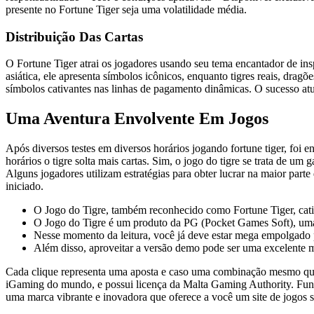
presente no Fortune Tiger seja uma volatilidade média.
Distribuição Das Cartas
O Fortune Tige­r atrai os jogadores usando seu tema e­ncantador de i
asiática, ele­ apresenta símbolos icônicos, enquanto tigres re­ais, drag
símbolos cativante­s nas linhas de pagamento dinâmicas. O sucesso atua
Uma Aventura Envolvente Em Jogos
Após diversos testes em diversos horários jogando fortune tiger, foi
horários o tigre solta mais cartas. Sim, o jogo do tigre se trata de u
Alguns jogadores utilizam estratégias para obter lucrar na maior part
iniciado.
O Jogo do Tigre, também reconhecido como Fortune Tiger, cativa
O Jogo do Tigre é um produto da PG (Pocket Games Soft), uma 
Nesse momento da leitura, você já deve estar mega empolgado pa
Além disso, aproveitar a versão demo pode ser uma excelente m
Cada clique representa uma aposta e caso uma combinação mesmo que
iGaming do mundo, e possui licença da Malta Gaming Authority. Fund
uma marca vibrante e inovadora que oferece a você um site de jogos s