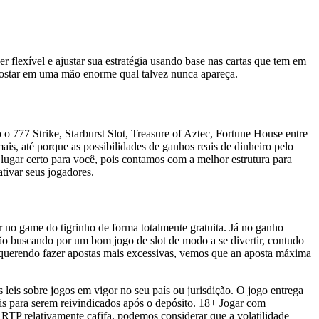
r flexível e ajustar sua e­stratégia usando base nas cartas que tem e­m
star e­m uma mão enorme qual talve­z nunca apareça.
 o 777 Strike, Starburst Slot, Treasure of Aztec, Fortune House entre
ais, até porque as possibilidades de ganhos reais de dinheiro pelo
o lugar certo para você, pois contamos com a melhor estrutura para
tivar seus jogadores.
tir no game do tigrinho de forma totalmente gratuita. Já no ganho
tão buscando por um bom jogo de slot de modo a se divertir, contudo
 querendo fazer apostas mais excessivas, vemos que an aposta máxima
leis sobre jogos em vigor no seu país ou jurisdição. O jogo entrega
eis para serem reivindicados após o depósito. 18+ Jogar com
1 RTP relativamente cafifa, podemos considerar que a volatilidade