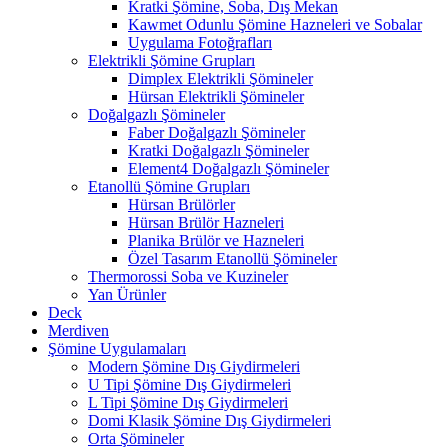
Kratki Şömine, Soba, Dış Mekan
Kawmet Odunlu Şömine Hazneleri ve Sobalar
Uygulama Fotoğrafları
Elektrikli Şömine Grupları
Dimplex Elektrikli Şömineler
Hürsan Elektrikli Şömineler
Doğalgazlı Şömineler
Faber Doğalgazlı Şömineler
Kratki Doğalgazlı Şömineler
Element4 Doğalgazlı Şömineler
Etanollü Şömine Grupları
Hürsan Brülörler
Hürsan Brülör Hazneleri
Planika Brülör ve Hazneleri
Özel Tasarım Etanollü Şömineler
Thermorossi Soba ve Kuzineler
Yan Ürünler
Deck
Merdiven
Şömine Uygulamaları
Modern Şömine Dış Giydirmeleri
U Tipi Şömine Dış Giydirmeleri
L Tipi Şömine Dış Giydirmeleri
Domi Klasik Şömine Dış Giydirmeleri
Orta Şömineler