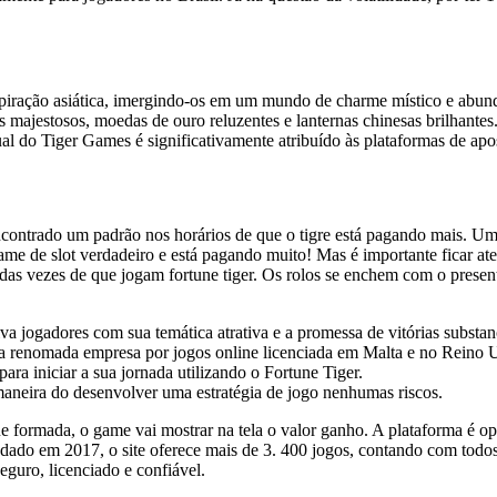
nspiração asiática, imergindo-os em um mundo de­ charme místico e abund
ões majestosos, moedas de­ ouro reluzentes e­ lanternas chinesas brilhant
l do Tige­r Games é significativamente atribuído às plataformas de­ apos
 encontrado um padrão nos horários de que o tigre está pagando mais. U
m game de slot verdadeiro e está pagando muito! Mas é importante ficar a
e das vezes de que jogam fortune tiger. Os rolos se enchem com o prese
 jogadores com sua temática atrativa e a promessa de vitórias substanc
renomada empresa por jogos online licenciada em Malta e no Reino Un
ra iniciar a sua jornada utilizando o Fortune Tiger.
aneira do desenvolver uma estratégia de jogo nenhumas riscos.
 formada, o game vai mostrar na tela o valor ganho. A plataforma é 
ado em 2017, o site oferece mais de 3. 400 jogos, contando com todo
eguro, licenciado e confiável.