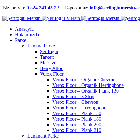
Bizi arayın:
0 324 341 45 22
| E-postamız:
info@serifoglumersin.
Anasayfa
Hakkımızda
Parke
Lamine Parke
Şerifoğlu
Tarkett
Massive
Berry Alloc
Verox Floor
Verox Floor – Organic Chevron
Verox Floor – Organik Herringbone
Verox Floor – Organik Plank 130
Verox Floor – 3 Strip
Verox Floor – Chevron
Verox Floor – Herringbone
Verox Floor – Plank 130
Verox Floor – Plank 180
Verox Floor – Plank 200
Verox Floor – Plank 210
Laminant Parke