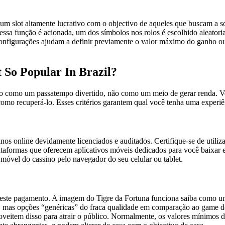
m slot altamente lucrativo com o objectivo de aqueles que buscam a sor
sa função é acionada, um dos símbolos nos rolos é escolhido aleatoria
 configurações ajudam a definir previamente o valor máximo do ganho ou
 So Popular In Brazil?
atado como um passatempo divertido, não como um meio de gerar renda. V
 como recuperá-lo. Esses critérios garantem qual você tenha uma experi
nos online devidamente licenciados e auditados. Certifique-se de utili
taformas que oferecem aplicativos móveis dedicados para você baixar e
óvel do cassino pelo navegador do seu celular ou tablet.
este pagamento. A imagem do Tigre da Fortuna funciona saiba como um 
, mas opções “genéricas” do fraca qualidade em comparação ao game do
oveitem disso para atrair o público. Normalmente, os valores mínimos 