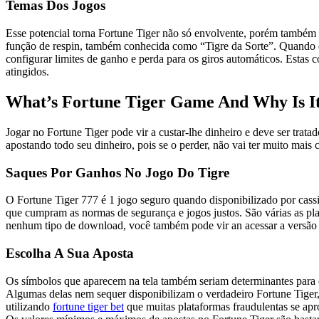
Temas Dos Jogos
Esse potencial torna Fortune Tiger não só envolvente, porém também u
função de respin, também conhecida como “Tigre da Sorte”. Quando es
configurar limites de ganho e perda para os giros automáticos. Estas
atingidos.
What’s Fortune Tiger Game And Why Is It
Jogar no Fortune Tiger pode vir a custar-lhe dinheiro e deve ser tr
apostando todo seu dinheiro, pois se o perder, não vai ter muito mais
Saques Por Ganhos No Jogo Do Tigre
O Fortune Tiger 777 é 1 jogo seguro quando disponibilizado por cassi
que cumpram as normas de segurança e jogos justos. São várias as pla
nenhum tipo de download, você também pode vir an acessar a versão m
Escolha A Sua Aposta
Os símbolos que aparecem na tela também seriam determinantes para 
Algumas delas nem sequer disponibilizam o verdadeiro Fortune Tiger
utilizando
fortune tiger bet
que muitas plataformas fraudulentas se apr