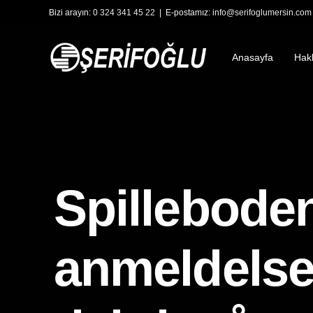
Bizi arayın:
0 324 341 45 22
| E-postamız:
info@serifoglumersin.com
Anasayfa
Hak
Spillebode
anmeldelse