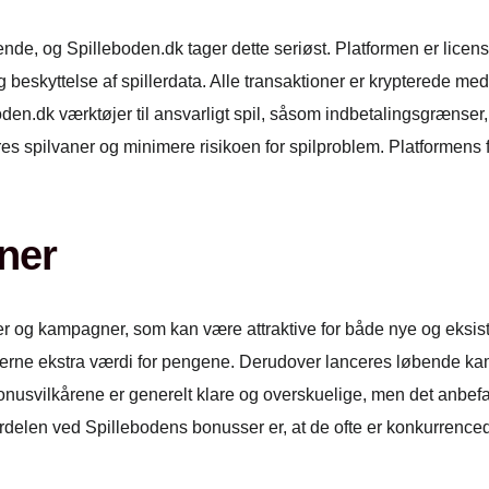
ende, og Spilleboden.dk tager dette seriøst. Platformen er licen
y og beskyttelse af spillerdata. Alle transaktioner er krypterede 
den.dk værktøjer til ansvarligt spil, såsom indbetalingsgrænser
deres spilvaner og minimere risikoen for spilproblem. Platformen
ner
er og kampagner, som kan være attraktive for både nye og eksist
llerne ekstra værdi for pengene. Derudover lanceres løbende ka
onusvilkårene er generelt klare og overskuelige, men det anbefal
delen ved Spillebodens bonusser er, at de ofte er konkurrencedyg