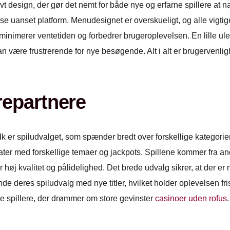
tivt design, der gør det nemt for både nye og erfarne spillere at
lse uanset platform. Menudesignet er overskueligt, og alle vigti
 minimerer ventetiden og forbedrer brugeroplevelsen. En lille u
 kan være frustrerende for nye besøgende. Alt i alt er brugervenl
repartnere
 er spiludvalget, som spænder bredt over forskellige kategorier.
utomater med forskellige temaer og jackpots. Spillene kommer fra
høj kvalitet og pålidelighed. Det brede udvalg sikrer, at der er
nde deres spiludvalg med nye titler, hvilket holder oplevelsen f
ge spillere, der drømmer om store gevinster
casinoer uden rofus
.