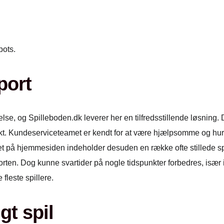
.
pots.
port
lse, og Spilleboden.dk leverer her en tilfredsstillende løsning. D
kt. Kundeserviceteamet er kendt for at være hjælpsomme og hurtige
ret på hjemmesiden indeholder desuden en række ofte stillede
ten. Dog kunne svartider på nogle tidspunkter forbedres, især 
 fleste spillere.
gt spil