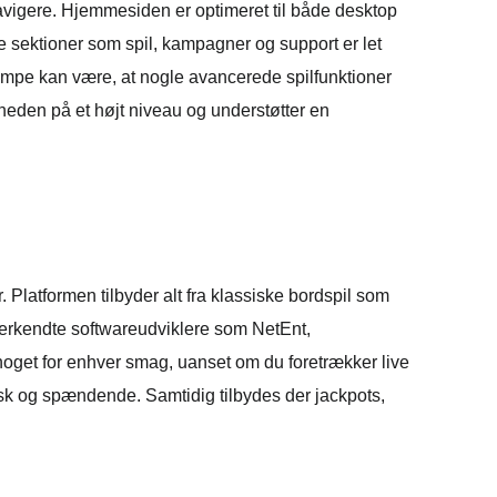
 navigere. Hjemmesiden er optimeret til både desktop
ge sektioner som spil, kampagner og support er let
lempe kan være, at nogle avancerede spilfunktioner
igheden på et højt niveau og understøtter en
 Platformen tilbyder alt fra klassiske bordspil som
 anerkendte softwareudviklere som NetEnt,
 noget for enhver smag, uanset om du foretrækker live
risk og spændende. Samtidig tilbydes der jackpots,