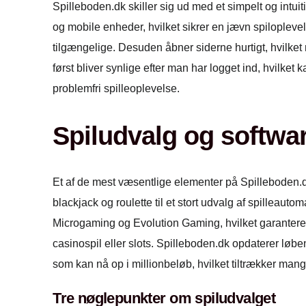
Spilleboden.dk skiller sig ud med et simpelt og intui
og mobile enheder, hvilket sikrer en jævn spilopleve
tilgængelige. Desuden åbner siderne hurtigt, hvilket
først bliver synlige efter man har logget ind, hvilket
problemfri spilleoplevelse.
Spiludvalg og softwa
Et af de mest væsentlige elementer på Spilleboden.dk
blackjack og roulette til et stort udvalg af spillea
Microgaming og Evolution Gaming, hvilket garanterer 
casinospil eller slots. Spilleboden.dk opdaterer løbe
som kan nå op i millionbeløb, hvilket tiltrækker man
Tre nøglepunkter om spiludvalget