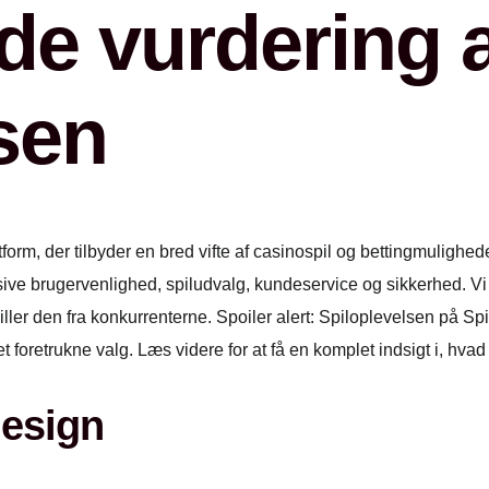
e vurdering a
sen
tform, der tilbyder en bred vifte af casinospil og bettingmulig
ive brugervenlighed, spiludvalg, kundeservice og sikkerhed. Vi v
ller den fra konkurrenterne. Spoiler alert: Spiloplevelsen på Sp
et foretrukne valg. Læs videre for at få en komplet indsigt i, hva
design