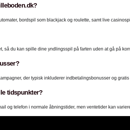
pilleboden.dk?
automater, bordspil som blackjack og roulette, samt live casinosp
let, så du kan spille dine yndlingsspil på farten uden at gå på k
nusser?
ampagner, der typisk inkluderer indbetalingsbonusser og grati
lle tidspunkter?
mail og telefon i normale åbningstider, men ventetider kan varie