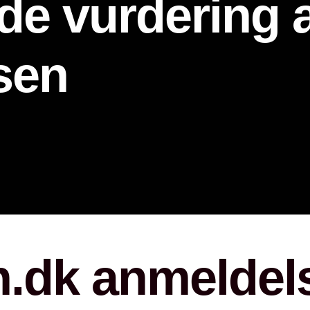
e vurdering a
Ahşap Ş
Rustik Ş
sen
Hürsan 
Özel Ta
Dimplex 
Doğalga
Planika 
n.dk anmeldel