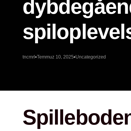
dybdegåend
spiloplevel
tncmrl
Temmuz 10, 2025
Uncategorized
Spillebode