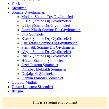
Deck
Merdiven
Şömine Uygulamaları
Modern Şömine Dış Giydirmeleri
U Tipi Şömine Dış Giydirmeleri
L Tipi Şömine Dış Giydirmeleri
Domi Klasik Şömine Dış Giydirmeleri
Orta Şömineler
Klasik Şömine Dış Giydirmeleri
Çift Taraflı Şömine Dış Giydirmeleri
Prizmatik Şömine Dış Giydirmeleri
Ahşap Şömine Dış Giydirmeleri
Rustik Şömine Dış Giydirmeleri
Hürsan Etanollü Şömineler
Özel Tasarım Şömineler
Dimplex Elektrikli Şömineler
Doğalgazlı Şömineler
Planika Etanollü Şömineler
Outdoor Mutfak
Havuz Kapatma Sistemleri
İletişim
This is a staging environment