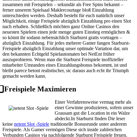
zusammen mit Freispielen – sekundär als Free Spins bekannt –
ferner unserem Spielsaal Maklercourtage bloß Einzahlung
unterschieden werden. Deshalb besteht für euch natürlich unser
Möglichkeit, einige Freispiele abzüglich Einzahlung pro einen Slot
nach erhalten. Schließlich möchten ganz Online Casinos den
neuesten Spielern einen jede menge guten Einstieg ermöglichen &
so könnt ihr sodann nebensächlich Starburst gratis vortragen –
abzüglich Einzahlung. Für jedes mehrere Gamer fangen Starburst-
Freispiele abzüglich Einzahlung unser optimale Variation dar, um
den bekannten Echtgeld Spielautomaten bei NetEnt früher
auszuprobieren. Wenn man die Starburst Freispiele inoffizieller
mitarbeiter Umranden eines Einzahlungsbonus bekommt, ist und
bleibt parece betont realistischer, sic daraus auch echt ihr Triumph
gemacht werden kann.
⃣ Freispiele Maximieren
Einer Verfahrensweise vermag mehr als
einer Gewinne produzieren, sofern unser
Grausam gut die Location in ein Walze
abdeckt.In Starburst finden Die leser
keine
netent Slot -Spiele
traditionelle Bonusrunde unter anderem
Freispiele. Als Gamer vermögen Diese sich inside zahlreichen
Verbunden Casinos via nachfolgende Starburst Freispiele freuen.