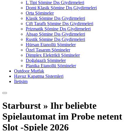
L Tipi Şömine Dış Giydirmeleri
Domi Klasik Şömine Dış Giydirmeleri
Orta Şömineler
Klasik Şömine Dış Giydirmeleri
Çift Taraflı Şömine Dış Giydirmeleri
Prizmatik Şömine Dış Giydirmeleri
Ahşap Şömine Dış Giydirmeleri
Rustik Şömine Dış Giydirmeleri
Hürsan Etanollü Şömineler
Özel Tasarım Şömineler
Dimplex Elektrikli Şömineler
Doğalgazlı Şömineler
Planika Etanollü Şömineler
Outdoor Mutfak
Havuz Kapatma Sistemleri
İletişim
Starburst » Ihr beliebte
Spielautomat im Probe netent
Slot -Spiele 2026