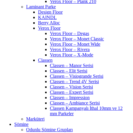
Verox Floor – Plank 210
Laminant Parke
Design Floor
KAINDL
Berry Alloc
Verox Floor
Verox Floor – Degas
Verox Floor – Monet Classic
Verox Floor – Monet Wide
Verox Floor – Rivera
Verox Floor – X-Mode
Classen
Classen – Manor Serisi
Classen – Elit Serisi
Classen – Visiogrande Serisi
Classen – Trend 4V Serisi
Classen – Vision Serisi
Classen – Expert Serisi
Classen – Impression
Classen – Ambiance Serisi
Classen Kampanyalı İthal 10mm ve 12
mm Parkeler
Marküteri
Şömine
Odunlu Şömine Grupları