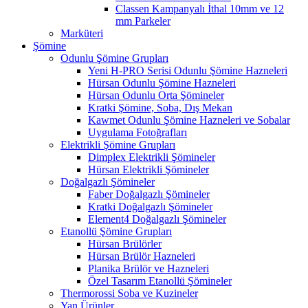
Classen Kampanyalı İthal 10mm ve 12
mm Parkeler
Marküteri
Şömine
Odunlu Şömine Grupları
Yeni H-PRO Serisi Odunlu Şömine Hazneleri
Hürsan Odunlu Şömine Hazneleri
Hürsan Odunlu Orta Şömineler
Kratki Şömine, Soba, Dış Mekan
Kawmet Odunlu Şömine Hazneleri ve Sobalar
Uygulama Fotoğrafları
Elektrikli Şömine Grupları
Dimplex Elektrikli Şömineler
Hürsan Elektrikli Şömineler
Doğalgazlı Şömineler
Faber Doğalgazlı Şömineler
Kratki Doğalgazlı Şömineler
Element4 Doğalgazlı Şömineler
Etanollü Şömine Grupları
Hürsan Brülörler
Hürsan Brülör Hazneleri
Planika Brülör ve Hazneleri
Özel Tasarım Etanollü Şömineler
Thermorossi Soba ve Kuzineler
Yan Ürünler