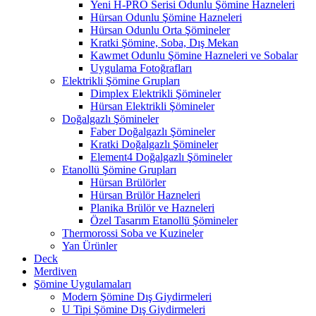
Yeni H-PRO Serisi Odunlu Şömine Hazneleri
Hürsan Odunlu Şömine Hazneleri
Hürsan Odunlu Orta Şömineler
Kratki Şömine, Soba, Dış Mekan
Kawmet Odunlu Şömine Hazneleri ve Sobalar
Uygulama Fotoğrafları
Elektrikli Şömine Grupları
Dimplex Elektrikli Şömineler
Hürsan Elektrikli Şömineler
Doğalgazlı Şömineler
Faber Doğalgazlı Şömineler
Kratki Doğalgazlı Şömineler
Element4 Doğalgazlı Şömineler
Etanollü Şömine Grupları
Hürsan Brülörler
Hürsan Brülör Hazneleri
Planika Brülör ve Hazneleri
Özel Tasarım Etanollü Şömineler
Thermorossi Soba ve Kuzineler
Yan Ürünler
Deck
Merdiven
Şömine Uygulamaları
Modern Şömine Dış Giydirmeleri
U Tipi Şömine Dış Giydirmeleri