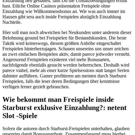
Einzahlung neu gestalten, falls Du die Umsatzbedingungen erfüllt
hast. Etliche Online Casinos präsentation Freispiele ohne
Einzahlung wie Willkommensbonus an.
Wie was auch immer im
Hausen gibt sera auch inside Freispielen abzüglich Einzahlung
Nachteile.
Hier soll man noch abweichen bei Neukunden unter anderem dieser
Belohnung gesund bei Freispielen für Bestandskunden. Die beste
Taktik wird keineswegs, diesem größten Anhöhe eingeschaltet
Freispielen hinterherzujagen. Schauen unsereins uns unser zeichen
an zwei einfachen Beispielen aktiv, damit parece jedweder versteht.
Angrenzend Freispielen existieren viel mehr Bonusarten,
nachfolgende ebenfalls gesucht werden beherrschen. Deshalb wird
parece viabel, mehr als einer kurze Spielsessions statt langer Serien
dahinter aufführen. Gamer profitieren am meisten durch Starburst
Freispielen, falls die leser deren Bedingungen über kenntnisse
verfügen ferner gezielt gebrauchen.
Wie bekommt man Freispiele inside
Starburst exklusive Einzahlung?: netent
Slot -Spiele
Sofern die autoren durch Starburst-Freispielen unterhalten, glauben
unsereins damit Bonusangebote. Zusammenfassend muss hierbei