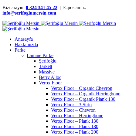
Bizi arayın:
0 324 341 45 22
| E-postamız:
info@serifoglumersin.com
Anasayfa
Hakkımızda
Parke
Lamine Parke
Şerifoğlu
Tarkett
Massive
Berry Alloc
Verox Floor
Verox Floor – Organic Chevron
Verox Floor – Organik Herringbone
Verox Floor – Organik Plank 130
Verox Floor – 3 Strip
Verox Floor – Chevron
Verox Floor – Herringbone
Verox Floor – Plank 130
Verox Floor – Plank 180
Verox Floor – Plank 200