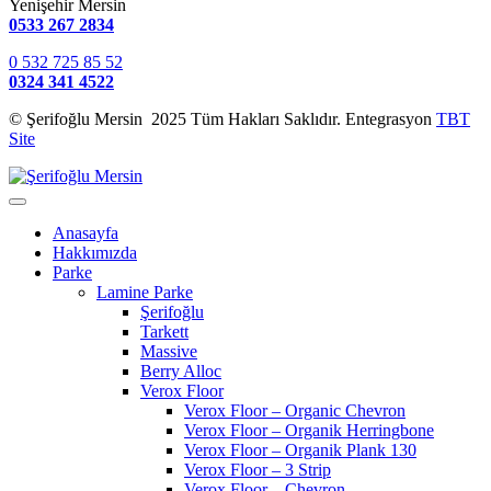
Yenişehir Mersin
0533 267 2834
0 532 725 85 52
0324 341 4522
© Şerifoğlu Mersin 2025 Tüm Hakları Saklıdır. Entegrasyon
TBT
Site
Anasayfa
Hakkımızda
Parke
Lamine Parke
Şerifoğlu
Tarkett
Massive
Berry Alloc
Verox Floor
Verox Floor – Organic Chevron
Verox Floor – Organik Herringbone
Verox Floor – Organik Plank 130
Verox Floor – 3 Strip
Verox Floor – Chevron