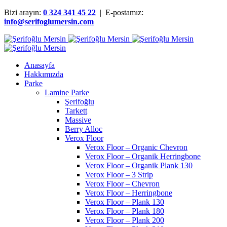
Bizi arayın:
0 324 341 45 22
| E-postamız:
info@serifoglumersin.com
Anasayfa
Hakkımızda
Parke
Lamine Parke
Şerifoğlu
Tarkett
Massive
Berry Alloc
Verox Floor
Verox Floor – Organic Chevron
Verox Floor – Organik Herringbone
Verox Floor – Organik Plank 130
Verox Floor – 3 Strip
Verox Floor – Chevron
Verox Floor – Herringbone
Verox Floor – Plank 130
Verox Floor – Plank 180
Verox Floor – Plank 200