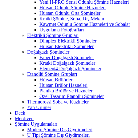
Yeni H-PRO Serisi Odunlu Şömine Hazneleri
Hürsan Odunlu Şömine Hazneleri
Hürsan Odunlu Orta Şömineler
Kratki Şömine, Soba, Dış Mekan
Kawmet Odunlu Şömine Hazneleri ve Sobalar
Uygulama Fotoğrafları
Elektrikli Şömine Grupları
Dimplex Elektrikli Şömineler
Hürsan Elektrikli Şömineler
Doğalgazlı Şömineler
Faber Doğalgazlı Şömineler
Kratki Doğalgazlı Şömineler
Element4 Doğalgazlı Şömineler
Etanollü Şömine Grupları
Hürsan Brülörler
Hürsan Brülör Hazneleri
Planika Brülör ve Hazneleri
Özel Tasarım Etanollü Şömineler
Thermorossi Soba ve Kuzineler
Yan Ürünler
Deck
Merdiven
Şömine Uygulamaları
Modern Şömine Dış Giydirmeleri
U Tipi Şömine Dış Giydirmeleri