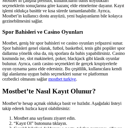
Mostbet’in çalışma prensibi, kullanıcıların bahis koydukları
seçeneklerin sonuçlarına göre kazanç elde etmelerine dayanır. Kayıt
işlemi oldukça basittir ve kısa sürede tamamlanabilir. Ayrıca,
Mostbet’in kullanıcı dostu arayüzü, yeni başlayanların bile kolayca
gezinebilmesini sağlar.
Spor Bahisleri ve Casino Oyunları
Mostbet, geniş bir spor bahisleri ve casino oyunları yelpazesi sunar.
Spor bahisleri genel olarak, futbol, basketbol, tenis gibi popüler spor
dallarına yönelik olsa da, niş sporlara da bahis yapabilirsiniz. Casino
kısmında ise, slot makineleri, poker, blackjack gibi klasik oyunlar
bulunur. Ayrıca, canlı casino seçenekleri ile gerçek krupiyerlerle
oyun oynama şansı elde edersiniz. Bu çeşitlilik, kullanıcılara kendi
ilgi alanlarına uygun bahis seçenekleri sunar ve platformun
cezbedici olmasını sağlar
mostbet turkiye
.
Mostbet’te Nasıl Kayıt Olunur?
Mostbet’te hesap açmak oldukça basit ve hızlıdır. Aşağıdaki listeyi
takip ederek hızlıca kayıt olabilirsiniz:
Mostbet ana sayfasını ziyaret edin.
“Kayıt Ol” butonuna tıklayın.