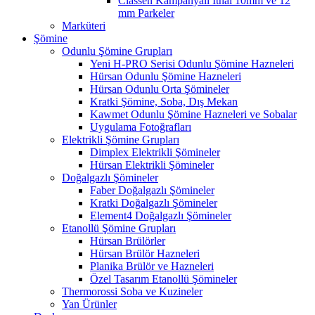
Classen Kampanyalı İthal 10mm ve 12
mm Parkeler
Marküteri
Şömine
Odunlu Şömine Grupları
Yeni H-PRO Serisi Odunlu Şömine Hazneleri
Hürsan Odunlu Şömine Hazneleri
Hürsan Odunlu Orta Şömineler
Kratki Şömine, Soba, Dış Mekan
Kawmet Odunlu Şömine Hazneleri ve Sobalar
Uygulama Fotoğrafları
Elektrikli Şömine Grupları
Dimplex Elektrikli Şömineler
Hürsan Elektrikli Şömineler
Doğalgazlı Şömineler
Faber Doğalgazlı Şömineler
Kratki Doğalgazlı Şömineler
Element4 Doğalgazlı Şömineler
Etanollü Şömine Grupları
Hürsan Brülörler
Hürsan Brülör Hazneleri
Planika Brülör ve Hazneleri
Özel Tasarım Etanollü Şömineler
Thermorossi Soba ve Kuzineler
Yan Ürünler