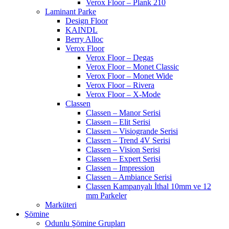
Verox Floor – Plank 210
Laminant Parke
Design Floor
KAINDL
Berry Alloc
Verox Floor
Verox Floor – Degas
Verox Floor – Monet Classic
Verox Floor – Monet Wide
Verox Floor – Rivera
Verox Floor – X-Mode
Classen
Classen – Manor Serisi
Classen – Elit Serisi
Classen – Visiogrande Serisi
Classen – Trend 4V Serisi
Classen – Vision Serisi
Classen – Expert Serisi
Classen – Impression
Classen – Ambiance Serisi
Classen Kampanyalı İthal 10mm ve 12
mm Parkeler
Marküteri
Şömine
Odunlu Şömine Grupları