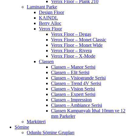
Verox Floor – Plank 210
Laminant Parke
Design Floor
KAINDL
Berry Alloc
Verox Floor
Verox Floor – Degas
Verox Floor – Monet Classic
Verox Floor – Monet Wide
Verox Floor – Rivera
Verox Floor – X-Mode
Classen
Classen – Manor Serisi
Classen – Elit Serisi
Classen – Visiogrande Serisi
Classen – Trend 4V Serisi
Classen – Vision Serisi
Classen – Expert Serisi
Classen – Impression
Classen – Ambiance Serisi
Classen Kampanyalı İthal 10mm ve 12
mm Parkeler
Marküteri
Şömine
Odunlu Şömine Grupları