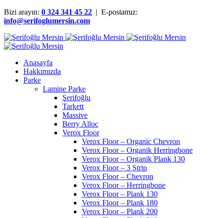
Bizi arayın:
0 324 341 45 22
| E-postamız:
info@serifoglumersin.com
Anasayfa
Hakkımızda
Parke
Lamine Parke
Şerifoğlu
Tarkett
Massive
Berry Alloc
Verox Floor
Verox Floor – Organic Chevron
Verox Floor – Organik Herringbone
Verox Floor – Organik Plank 130
Verox Floor – 3 Strip
Verox Floor – Chevron
Verox Floor – Herringbone
Verox Floor – Plank 130
Verox Floor – Plank 180
Verox Floor – Plank 200