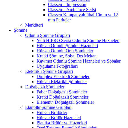
Classen – Impression
Classen – Ambiance Serisi
Classen Kampanyalı İthal 10mm ve 12
mm Parkeler
Marküteri
Şömine
Odunlu Şömine Grupları
Yeni H-PRO Serisi Odunlu Şömine Hazneleri
Hürsan Odunlu Şömine Hazneleri
Hürsan Odunlu Orta Şömineler
Kratki Şömine, Soba, Dış Mekan
Kawmet Odunlu Şömine Hazneleri ve Sobalar
Uygulama Fotoğrafları
Elektrikli Şömine Grupları
Dimplex Elektrikli Şömineler
Hürsan Elektrikli Şömineler
Doğalgazlı Şömineler
Faber Doğalgazlı Şömineler
Kratki Doğalgazlı Şömineler
Element4 Doğalgazlı Şömineler
Etanollü Şömine Grupları
Hürsan Brülörler
Hürsan Brülör Hazneleri
Planika Brülör ve Hazneleri
Özel Tasarım Etanollü Şömineler