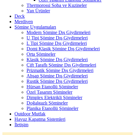
Thermorossi Soba ve Kuzineler
Yan Ürünler
Deck
Merdiven
Şömine Uygulamaları
Modern Şömine Dış Giydirmeleri
U Tipi Şömine Dış Giydirmeleri
L Tipi Şömine Dış Giydirmeleri
Domi Klasik Şömine Dış Giydirmeleri
Orta Şömineler
Klasik Şömine Dış Giydirmeleri
Çift Taraflı Şömine Dış Giydirmeleri
Prizmatik Şömine Dış Giydirmeleri
Ahşap Şömine Dış Giydirmeleri
Rustik Şömine Dış Giydirmeleri
Hürsan Etanollü Şömineler
Özel Tasarım Şömineler
Dimplex Elektrikli Şömineler
Doğalgazlı Şömineler
Planika Etanollü Şömineler
Outdoor Mutfak
Havuz Kapatma Sistemleri
İletişim