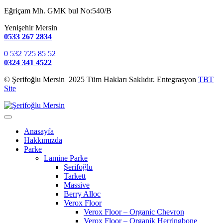
Eğriçam Mh. GMK bul No:540/B
Yenişehir Mersin
0533 267 2834
0 532 725 85 52
0324 341 4522
© Şerifoğlu Mersin 2025 Tüm Hakları Saklıdır. Entegrasyon
TBT
Site
Anasayfa
Hakkımızda
Parke
Lamine Parke
Şerifoğlu
Tarkett
Massive
Berry Alloc
Verox Floor
Verox Floor – Organic Chevron
Verox Floor – Organik Herringbone