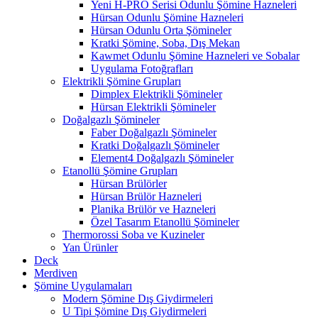
Yeni H-PRO Serisi Odunlu Şömine Hazneleri
Hürsan Odunlu Şömine Hazneleri
Hürsan Odunlu Orta Şömineler
Kratki Şömine, Soba, Dış Mekan
Kawmet Odunlu Şömine Hazneleri ve Sobalar
Uygulama Fotoğrafları
Elektrikli Şömine Grupları
Dimplex Elektrikli Şömineler
Hürsan Elektrikli Şömineler
Doğalgazlı Şömineler
Faber Doğalgazlı Şömineler
Kratki Doğalgazlı Şömineler
Element4 Doğalgazlı Şömineler
Etanollü Şömine Grupları
Hürsan Brülörler
Hürsan Brülör Hazneleri
Planika Brülör ve Hazneleri
Özel Tasarım Etanollü Şömineler
Thermorossi Soba ve Kuzineler
Yan Ürünler
Deck
Merdiven
Şömine Uygulamaları
Modern Şömine Dış Giydirmeleri
U Tipi Şömine Dış Giydirmeleri