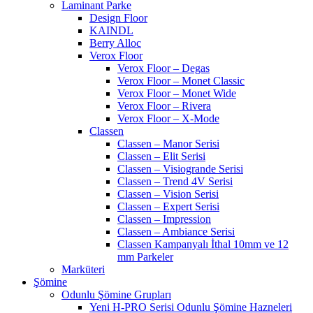
Laminant Parke
Design Floor
KAINDL
Berry Alloc
Verox Floor
Verox Floor – Degas
Verox Floor – Monet Classic
Verox Floor – Monet Wide
Verox Floor – Rivera
Verox Floor – X-Mode
Classen
Classen – Manor Serisi
Classen – Elit Serisi
Classen – Visiogrande Serisi
Classen – Trend 4V Serisi
Classen – Vision Serisi
Classen – Expert Serisi
Classen – Impression
Classen – Ambiance Serisi
Classen Kampanyalı İthal 10mm ve 12
mm Parkeler
Marküteri
Şömine
Odunlu Şömine Grupları
Yeni H-PRO Serisi Odunlu Şömine Hazneleri