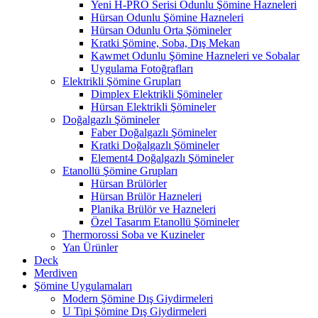
Yeni H-PRO Serisi Odunlu Şömine Hazneleri
Hürsan Odunlu Şömine Hazneleri
Hürsan Odunlu Orta Şömineler
Kratki Şömine, Soba, Dış Mekan
Kawmet Odunlu Şömine Hazneleri ve Sobalar
Uygulama Fotoğrafları
Elektrikli Şömine Grupları
Dimplex Elektrikli Şömineler
Hürsan Elektrikli Şömineler
Doğalgazlı Şömineler
Faber Doğalgazlı Şömineler
Kratki Doğalgazlı Şömineler
Element4 Doğalgazlı Şömineler
Etanollü Şömine Grupları
Hürsan Brülörler
Hürsan Brülör Hazneleri
Planika Brülör ve Hazneleri
Özel Tasarım Etanollü Şömineler
Thermorossi Soba ve Kuzineler
Yan Ürünler
Deck
Merdiven
Şömine Uygulamaları
Modern Şömine Dış Giydirmeleri
U Tipi Şömine Dış Giydirmeleri