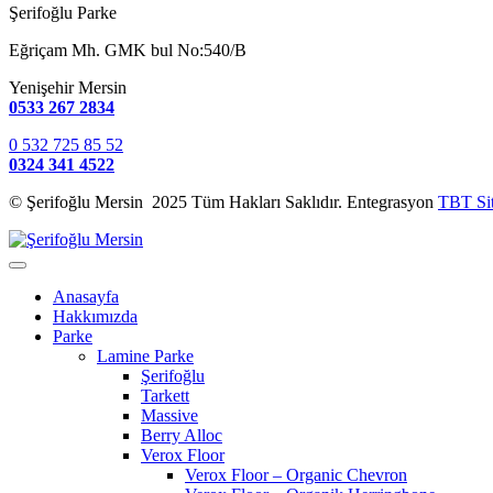
Şerifoğlu Parke
Eğriçam Mh. GMK bul No:540/B
Yenişehir Mersin
0533 267 2834
0 532 725 85 52
0324 341 4522
© Şerifoğlu Mersin 2025 Tüm Hakları Saklıdır. Entegrasyon
TBT Si
Anasayfa
Hakkımızda
Parke
Lamine Parke
Şerifoğlu
Tarkett
Massive
Berry Alloc
Verox Floor
Verox Floor – Organic Chevron