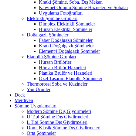
Kratki Şömine, Soba, Dış Mekan
Kawmet Odunlu Şömine Hazneleri ve Sobalar
Uygulama Fotoğrafları
Elektrikli Şömine Grupları
Dimplex Elektrikli Şömineler
Hürsan Elektrikli Şömineler
Doğalgazlı Şömineler
Faber Doğalgazlı Şömineler
Kratki Doğalgazlı Şömineler
Element4 Doğalgazlı Şömineler
Etanollü Şömine Grupları
Hürsan Brülörler
Hürsan Brülör Hazneleri
Planika Brülör ve Hazneleri
Özel Tasarım Etanollü Şömineler
Thermorossi Soba ve Kuzineler
Yan Ürünler
Deck
Merdiven
Şömine Uygulamaları
Modern Şömine Dış Giydirmeleri
U Tipi Şömine Dış Giydirmeleri
L Tipi Şömine Dış Giydirmeleri
Domi Klasik Şömine Dış Giydirmeleri
Orta Şömineler