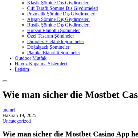
Klasik Şömine Dış Giydirmeleri
Çift Taraflı Şömine Dış Giydirmeleri
Prizmatik Şömine Dış Giydirmeleri
Ahşap Şömine Dış Giydirmeleri
Rustik Şömine Dış Giydirmeleri
Hürsan Etanollü Şömineler
Özel Tasarım Şömineler
Dimplex Elektrikli Şömineler
Doğalgazlı Şömineler
Planika Etanollü Şömineler
Outdoor Mutfak
Havuz Kapatma Sistemleri
İletişim
Wie man sicher die Mostbet Cas
tncmrl
Haziran 19, 2025
Uncategorized
Wie man sicher die Mostbet Casino App he