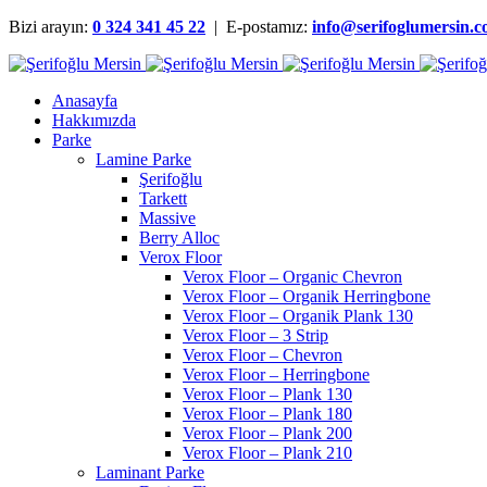
Bizi arayın:
0 324 341 45 22
| E-postamız:
info@serifoglumersin.
Anasayfa
Hakkımızda
Parke
Lamine Parke
Şerifoğlu
Tarkett
Massive
Berry Alloc
Verox Floor
Verox Floor – Organic Chevron
Verox Floor – Organik Herringbone
Verox Floor – Organik Plank 130
Verox Floor – 3 Strip
Verox Floor – Chevron
Verox Floor – Herringbone
Verox Floor – Plank 130
Verox Floor – Plank 180
Verox Floor – Plank 200
Verox Floor – Plank 210
Laminant Parke