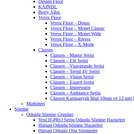
Design Floor
KAINDL
Berry Alloc
Verox Floor
Verox Floor – Degas
Verox Floor – Monet Classic
Verox Floor – Monet Wide
Verox Floor – Rivera
Verox Floor – X-Mode
Classen
Classen – Manor Serisi
Classen – Elit Serisi
Classen – Visiogrande Serisi
Classen – Trend 4V Serisi
Classen – Vision Serisi
Classen – Expert Serisi
Classen – Impression
Classen – Ambiance Serisi
Classen Kampanyalı İthal 10mm ve 12 mm P
Marküteri
Şömine
Odunlu Şömine Grupları
Yeni H-PRO Serisi Odunlu Şömine Hazneleri
Hürsan Odunlu Şömine Hazneleri
Hürsan Odunlu Orta Şömineler