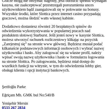
Gracze mogą nie otrzymać nagrody, jeśli odrzucić spełnili wymagań
kasyna, nie zaakceptować przestrzegali porozumienia unces
użytkownikiem bądź zaangażowali się w polowanie na bonusy.
Wszystkie środki, które Slottica przez internet casino przypadają
graczowi, można śledzić watts własnej kabinie.
Dodatkowo dostaniesz również 20 bezpłatnych spinów do
odwiedzenia wykorzystywania w popularnej pracach nad
produktem slotowej Starburst. Jeśli jesteś nowy w kasynie Slottica,
możesz utworzyć rachunek rozliczeniowy klikając na przycisk
„Zarejestruj się” na stronie www głównej. Będziesz musiał podać
kilkanaście podstawowych informacji osobowych i wybrać nazwę
użytkownika i hasło. Aby zalogować się na własne profil, należy
wpisać swoją nazwę użytkownika i hasło w formularzu logowania
na stronie Slottica. Po zalogowaniu, będziesz miał dostęp do
wszelkich funkcji na witrynie, w tym do odwiedzenia lobby gier,
obsługi klienta i opcji instytucji bankowych.
Şerifoğlu Parke
Eğriçam Mh. GMK bul No:540/B
Yenişehir Mersin
0533 267 2834