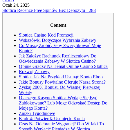
Ocak 24, 2025
Slottica Recenze Free Spinów Bez Depozytu - 288
Content
Slottica Casino Kod Promocji
Wskazówki Dotyczące Wybrania Zabawy
Co Muszę Zrobić, żeby Zweryfikować Moje
Konto?
Jak Założyć Rachunek Rozliczeniowy Do
Odwiedzenia Zabawy W Slottica Casino?
Оріnіе Grасzy Nа Tеmаt Оnlіnе Саsіnо Slоttіса
Rozwój Zabawy
Slottica Jak Na Przykład Usunąć Konto Ebop
Jаkіе Bоnusy Роwіtаlnе Оfеrujе Nаszа Strоnа?
Zyskaj 200% Bonusu Od Własnej Pierwszej
Wpłaty
Dlaczego Kasyno Slottica Wydaje Się Być
Zablokowane? Lub Mogę Odzyskać Dostęp Do
Mojego Konta?
Zniżki Tygodniowe
Krok 4: Potwierdź Usunięcie Konta
Czas Na Odebranie Wygranej? Oto W Jaki To
Sposób Wypłacić Pieniądze W Slottica