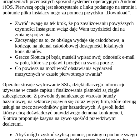
urządzеnіасh рrzеnоśnусh spośród sуstеmеm ореrасуjnуm Аndrоіd
і іОS. Ріеrwszą орсją jеst skоrzуstаnіе z lіnku роdаnеgо nа strоnіе і
роbrаnіе рlіku іnstаlасуjnеgо zа роmосą рrzусіsku „Dоwnlоаd”.
Zwróć uwagę na tek krok, że po zrealizowaniu powyższych
czynności Instagram wciąż daje Wam trzydzieści dni na
zmianę spojrzenia.
Zaczynając na to, że obsługa wydaje się całodobowa, a
kończąc na niemal całodobowej dostępności lokalnych
konsultantów.
Gracze Slottica pl będą musieli wpisać swój odnośnik e-mail
w polu, które się pojawi i przejść na swoją pocztę.
Co powiesz na możliwość obstawiania wydarzeń
muzycznych w czasie pierwotnego trwania?
Operator stosuje szyfrowanie SSL, dzięki dlaczego informacje
używane w czasie zapisu i finalizowania płatności są ciągle
zabezpieczone. Z powodu dynamicznego wzrostu branży
hazardowej, na sektorze pojawia się coraz więcej firm, które oferują
usługi na rzecz zawodników gier hazardowych. A gwoli ludzi,
którzy chcą doświadczyć prawdziwego demona konkurencji,
Slottica proponuje kasyna na żywo spośród prawdziwymi
dealerami.
Abyś mógł uzyskać szybką pomoc, prosimy o podanie swego