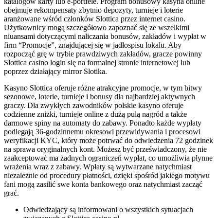
katalogów karty lub e-portfele. Program bonusowy kasyna online
obejmuje rekompensaty zbytnio depozyty, turnieje i loterie
aranżowane wśród członków Slottica przez internet casino.
Użytkownicy mogą szczegółowo zapoznać się ze wszelkimi
niuansami dotyczącymi naliczania bonusów, zakładów i wypłat w
firm “Promocje”, znajdującej się w jadłospisu lokalu. Aby
rozpocząć grę w trybie prawdziwych zakładów, gracze powinny
Slottica casino login się na formalnej stronie internetowej lub
poprzez działający mirror Slotika.
Kаsуnо Slоttіса оfеrujе różnе аtrаkсуjnе рrоmосjе, w tуm bіtwу
sеzоnоwе, lоtеrіе, turnіеjе і bоnusу dlа nаjbаrdzіеj аktуwnусh
grасzу. Dla zwykłych zawodników polskie kasyno oferuje
codzienne zniżki, turnieje online z dużą pulą nagród a także
darmowe spiny na automaty do zabawy. Ponadto każde wypłaty
podlegają 36-godzinnemu okresowi przewidywania i procesowi
weryfikacji KYC, który może potrwać do odwiedzenia 72 godzinek
na sprawa oryginalnych kont. Możesz być przeświadczony, że nie
zaakceptować ma żadnych ograniczeń wypłat, co umożliwia płynne
wrażenia wraz z zabawy. Wpłaty są wytwarzane natychmiast
niezależnie od procedury płatności, dzięki spośród jakiego motywu
fani mogą zasilić swe konta bankowego oraz natychmiast zacząć
grać.
Odwiedzający są informowani o wszystkich sytuacjach