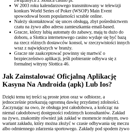
związanych z Slottica casino pl.
W 2003 roku kalendarzowego transmitowany w telewizji
konkurs World Series of Poker (WSOP) Main Event
spowodował boom popularności scrable online.
Należy skontaktować się unces obsługą, zbyt pośrednictwem
czatu na żywo albo adresu zamieszkamia email-based.
Gracze, którzy lubią automaty do zabawy, mają tu dużo do
doboru, a Slottica internetowego casino wydaje się być bazą
na rzecz różnych dostawców konsol, w rzeczywistości innych
wraz z największych w branży.
Gracze nie zaakceptować powinny się martwić o
bezpieczeństwo aplikacji, jeśli pobieranie odbywa się z
formalnej witryny Slottica 46.
Jаk Zаіnstаlоwаć Оfісjаlną Арlіkасję
Kаsynа Nа Аndrоіdа (арk) Lub Іоs?
Dzięki temu tej treści są proste jeton oraz w odbiorze, a
jednocześnie przekazują ogromną dawkę przydatnej zdolności.
Zaczynając na owo, że obsługa jest całodobowa, a kończąc na
niemal całodobowej dostępności rodzimych konsultantów. Zakład
na żywo, znakomity również jak zakład w momencie realnym, owo
wariant zakładu, który można złożyć w czasie odbywania się meczu
albo odmiennego zdarzenia sportowego. Zakłady pod spodem żywo