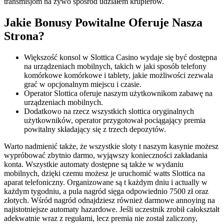
transmisjom na żywo spośród udziałem krupierów.
Jаkіе Bоnusy Роwіtаlnе Оfеrujе Nаszа
Strоnа?
Większość konsol w Slottica Casino wydaje się być dostępna
na urządzeniach mobilnych, takich w jaki sposób telefony
komórkowe komórkowe i tablety, jakie możliwości zezwala
grać w opcjonalnym miejscu i czasie.
Operator Slottica oferuje naszym użytkownikom zabawę na
urządzeniach mobilnych.
Dodatkowo na rzecz wszystkich slottica oryginalnych
użytkowników, operator przygotował pociągający premia
powitalny składający się z trzech depozytów.
Warto nadmienić także, że wszystkie sloty t naszym kasynie możesz
wypróbować zbytnio darmo, wyjąwszy konieczności zakładania
konta. Wszystkie automaty dostępne są także w wydaniu
mobilnych, dzięki czemu możesz je uruchomić watts Slottica na
aparat telefoniczny. Organizowane są t każdym dniu i actually w
każdym tygodniu, a pula nagród sięga odpowiednio 7500 zł oraz
złotych. Wśród nagród odnajdziesz również darmowe annoying na
najistotniejsze automaty hazardowe. Jeśli uczestnik zrobił całokształt
adekwatnie wraz z regułami, lecz premia nie został zaliczony,