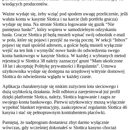
wiodących producentów.
Ważne wydaje się, żeby wziąć pod spodem uwagę przeliczenie, jeśli
waluta konta w kasynie Slotica i na karcie (lub portfelu gracza)
wydaje się inna. Na stronie Slottica logowanie się guzik “Nie
pamiętasz hasła?”, który wspiera w samodzielnym odzyskaniu
hasła. Gracze Slottica pl będą musieli wpisać swój odnośnik e-mail
w polu, które się pojawi i przejść na swoją pocztę. W sekcji “Inbox”
pojawi się mail spośród adresem, a goście będą musieli wyłącznie
wejść na ten link i wymyślić nowe hasło do odwiedzenia swego
konta bankowego w kasynie Slotica. W każdej z wybranych metod
rejestracji w Slottica 38 należy zaznaczyć grunt “Mam ukończone
18 lat i akceptuję Politykę prywatności i Regulamin”. Umowa
użytkownika wydaje się dostępna na urzędowej witrynie domowej
Slottica do odwiedzenia wglądu w każdej czasie.
Aplikacja charakteryzuje się niskim zużyciem lotu sieciowego i
dużą szybkością działania. Jeśli odbiorca zarejestrował już profil
dzięki platformie Slotica, należy, Slottica logowanie i zagra ze
swojego konta bankowego. Pierwsi użytkownicy muszą wyłącznie
wypełnić blankiet rejestracyjny, zaakceptować regulamin Slottica 46
kasyna i stać się pełnoprawnym kontrahentem placówki.
Pamiętaj, że nadprogram dostaniesz zbyt darmo wyłącznie
wówczas, gdy wcześniej dokonałeś w Slottica kasyno chociaż