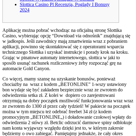
Slottica Casino Pl Recenzja, Poglądy I Bonusy
2024
Aplikację można pobrać wchodząc na oficjalną stronę Slottika
Casino, wybierając opcję “Download via odnośnik” znajdującą się
w jadłospis. Jeśli zawodnicy mają zmartwienia wraz z pobraniem
aplikacji, powinno się skontaktować się z operatorami wsparcia
technicznego Slottika i uzyskać instrukcje i porady krok na kroku.
Grając w pinatowe automaty internetowego, slottica w jaki to
sposób usunąć rachunek rozliczeniowy żeby rozpocząć grę na
automacie Gold Canyon.
Co więcej, mamy szansę na uzyskanie bonusów, ponieważ
chociażby na ‌ wraz z kodem „BETONLINE” 1-wszy ustawiony
bon wydaje się być zakładem bezpiecznie wraz ze zwrotem do
odwiedzenia setka zł. Z kolei w ‌ dopiero co zarejestrowani
otrzymują na dobry początek możliwość funkcjonowania wraz wraz
ze zwrotem do 1300 zł przez cały tydzień! W pakiecie na początek
można w tym miejscu też odebrać freebet 34 zł (z kodem
promocyjnym „BETONLINE„) i doładowanie czołowej wpłaty do
odwiedzenia 2 stówy zł. Betclic odrzucić darmowe spiny odblokuje
nam konta wyjąwszy względu dzięki jest to, w którym zakresie
będziemy o owo zabiegać. Pamiętajmy jednakże, że cały okres