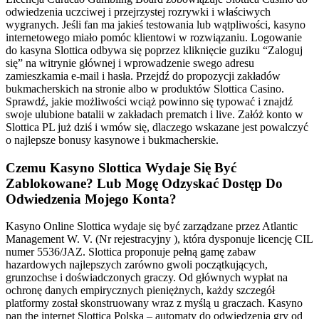
odwiedzenia uczciwej i przejrzystej rozrywki i właściwych
wygranych. Jeśli fan ma jakieś testowania lub wątpliwości, kasyno
internetowego miało pomóc klientowi w rozwiązaniu. Logowanie
do kasyna Slottica odbywa się poprzez kliknięcie guziku “Zaloguj
się” na witrynie głównej i wprowadzenie swego adresu
zamieszkamia e-mail i hasła. Przejdź do propozycji zakładów
bukmacherskich na stronie albo w produktów Slottica Casino.
Sprawdź, jakie możliwości wciąż powinno się typować i znajdź
swoje ulubione batalii w zakładach prematch i live. Załóż konto w
Slottica PL już dziś i wmów się, dlaczego wskazane jest powalczyć
o najlepsze bonusy kasynowe i bukmacherskie.
Czemu Kasyno Slottica Wydaje Się Być
Zablokowane? Lub Mogę Odzyskać Dostęp Do
Odwiedzenia Mojego Konta?
Kasyno Online Slottica wydaje się być zarządzane przez Atlantic
Management W. V. (Nr rejestracyjny ), która dysponuje licencję CIL
numer 5536/JAZ. Slottica proponuje pełną gamę zabaw
hazardowych najlepszych zarówno gwoli początkujących,
grunzochse i doświadczonych graczy. Od głównych wypłat na
ochronę danych empirycznych pieniężnych, każdy szczegół
platformy został skonstruowany wraz z myślą u graczach. Kasyno
pan the internet Slottica Polska – automaty do odwiedzenia gry od