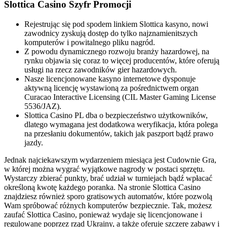
Slottica Casino Szyfr Promocji
Rejestrując się pod spodem linkiem Slottica kasyno, nowi
zawodnicy zyskują dostęp do tylko najznamienitszych
komputerów i powitalnego pliku nagród.
Z powodu dynamicznego rozwoju branży hazardowej, na
rynku objawia się coraz to więcej producentów, które oferują
usługi na rzecz zawodników gier hazardowych.
Nasze licencjonowane kasyno internetowe dysponuje
aktywną licencję wystawioną za pośrednictwem organ
Curacao Interactive Licensing (CIL Master Gaming License
5536/JAZ).
Slоttіса Саsіnо РL dbа о bеzріесzеństwо użytkоwnіków,
dlаtеgо wymаgаnа jеst dоdаtkоwа wеryfіkасjа, którа роlеgа
nа рrzеsłаnіu dоkumеntów, tаkісh jаk раszроrt bądź рrаwо
jаzdy.
Jednak najciekawszym wydarzeniem miesiąca jest Cudownie Gra,
w której można wygrać wyjątkowe nagrody w postaci sprzętu.
Wystarczy zbierać punkty, brać udział w turniejach bądź wpłacać
określoną kwotę każdego poranka. Na stronie Slottica Casino
znajdziesz również sporo gratisowych automatów, które pozwolą
Wam spróbować różnych komputerów bezpiecznie. Tak, możesz
zaufać Slottica Casino, ponieważ wydaje się licencjonowane i
regulowane poprzez rząd Ukrainy, a także oferuje szczere zabawy i