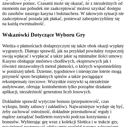
zawodowe pomoc. Czasami może się okazać, że z niezależnych od
momentu nas pobudek nie zaakceptować możesz uzyskać dostępu
do zasobów naszego kasyna i bukmachera. W takowym sytuacji nie
zaakceptować posiada jak płakać, ponieważ zabezpieczyliśmy się
na każdą ewentualność.
Wskazówki Dotyczące Wyboru Gry
Wiedza o płatnościach dodaprzyczyni się także obok okazji wypłaty
wygranych. Dlatego sprawdź, jak na przykład powitalny rozpocznij
swoją wpłacać i wypłacać a także jakie są minimalne ilości umowy.
Kasyno obsługuje mnóstwo chodliwych, ekspresowych jak i
również niezawodnych metod płatności, o których wspomnieliśmy
w poniższej tabeli. Dzienne, tygodniowe i miesięczne loterie mogą
przynieść sporo bezpłatnych spinów a także pociągające
rekompensaty rzeczowe. Wszystkie rozrywki są niezależnie
audytowane, oferując kontrahentom tylko porządne działanie
aplikacji, niezależność generatora liczb losowych.
Dokładnie sprawdź wytyczne bonusu (przepustowość, czas
wykupu, limity zabawy i zakładów). Najważniejsze wydaje się być,
żeby zachować ostrożność, dokładnie przestudiować reguły i
mądrze zarządzać budżetem rozrywki podczas korzystania z
bonusów. Wybierając grę wraz z kolekcji Slottica i w trakcie gry,
powinieneś postępować adekwatnie spośród paroma zaleceniami.