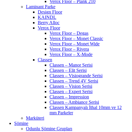
Verox Floor – Plank 210
Laminant Parke
Design Floor
KAINDL
Berry Alloc
Verox Floor
Verox Floor – Degas
Verox Floor – Monet Classic
Verox Floor – Monet Wide
Verox Floor – Rivera
Verox Floor – X-Mode
Classen
Classen – Manor Serisi
Classen – Elit Serisi
Classen – Visiogrande Serisi
Classen – Trend 4V Serisi
Classen – Vision Serisi
Classen – Expert Serisi
Classen – Impression
Classen – Ambiance Serisi
Classen Kampanyalı İthal 10mm ve 12
mm Parkeler
Marküteri
Şömine
Odunlu Şömine Grupları