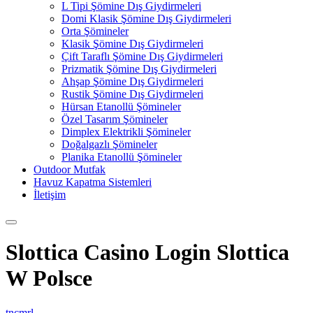
L Tipi Şömine Dış Giydirmeleri
Domi Klasik Şömine Dış Giydirmeleri
Orta Şömineler
Klasik Şömine Dış Giydirmeleri
Çift Taraflı Şömine Dış Giydirmeleri
Prizmatik Şömine Dış Giydirmeleri
Ahşap Şömine Dış Giydirmeleri
Rustik Şömine Dış Giydirmeleri
Hürsan Etanollü Şömineler
Özel Tasarım Şömineler
Dimplex Elektrikli Şömineler
Doğalgazlı Şömineler
Planika Etanollü Şömineler
Outdoor Mutfak
Havuz Kapatma Sistemleri
İletişim
Slottica Casino Login Slottica
W Polsce
tncmrl