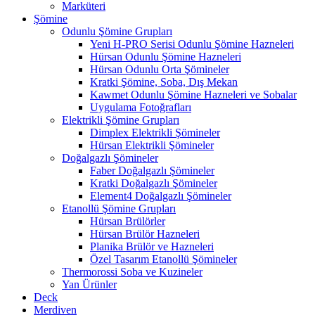
Marküteri
Şömine
Odunlu Şömine Grupları
Yeni H-PRO Serisi Odunlu Şömine Hazneleri
Hürsan Odunlu Şömine Hazneleri
Hürsan Odunlu Orta Şömineler
Kratki Şömine, Soba, Dış Mekan
Kawmet Odunlu Şömine Hazneleri ve Sobalar
Uygulama Fotoğrafları
Elektrikli Şömine Grupları
Dimplex Elektrikli Şömineler
Hürsan Elektrikli Şömineler
Doğalgazlı Şömineler
Faber Doğalgazlı Şömineler
Kratki Doğalgazlı Şömineler
Element4 Doğalgazlı Şömineler
Etanollü Şömine Grupları
Hürsan Brülörler
Hürsan Brülör Hazneleri
Planika Brülör ve Hazneleri
Özel Tasarım Etanollü Şömineler
Thermorossi Soba ve Kuzineler
Yan Ürünler
Deck
Merdiven