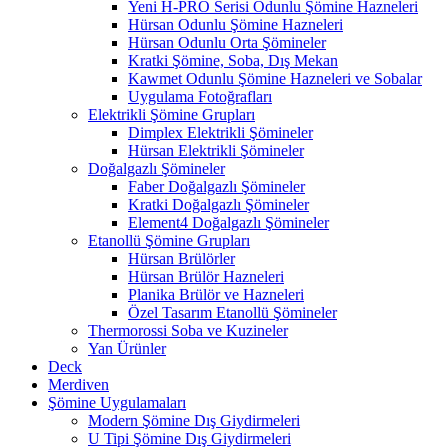
Yeni H-PRO Serisi Odunlu Şömine Hazneleri
Hürsan Odunlu Şömine Hazneleri
Hürsan Odunlu Orta Şömineler
Kratki Şömine, Soba, Dış Mekan
Kawmet Odunlu Şömine Hazneleri ve Sobalar
Uygulama Fotoğrafları
Elektrikli Şömine Grupları
Dimplex Elektrikli Şömineler
Hürsan Elektrikli Şömineler
Doğalgazlı Şömineler
Faber Doğalgazlı Şömineler
Kratki Doğalgazlı Şömineler
Element4 Doğalgazlı Şömineler
Etanollü Şömine Grupları
Hürsan Brülörler
Hürsan Brülör Hazneleri
Planika Brülör ve Hazneleri
Özel Tasarım Etanollü Şömineler
Thermorossi Soba ve Kuzineler
Yan Ürünler
Deck
Merdiven
Şömine Uygulamaları
Modern Şömine Dış Giydirmeleri
U Tipi Şömine Dış Giydirmeleri