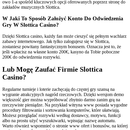
owo 1-a spośród kluczowych opcji oferowanych poprzez stronę do
zakładów muzycznych Slottica.
W Jaki To Sposób Założyć Konto Do Odwiedzenia
Gry W Slottica Casino?
Dzięki Slottica casino, każdy fan może cieszyć się pełnym wachlarz
zabawy internetowego. Jak tylko zalogujesz się w Slottica,
zostaniesz powitany fantastycznym bonusem. Oznacza jest to, że
jeśli wpłacisz na własne konto 200€, kasyno da Tobie poboczne
200€ do odwiedzenia rozrywki.
Lub Mogę Zaufać Firmie Slottica
Casino?
Regularne turnieje i loterie zachęcają do częstej gry szansą na
wygranie atrakcyjnych nagród rzeczowych. Dzięki wersjom demo
większość gier można wypróbować zbytnio darmo zanim grą na
rzeczywiste pieniądze. Na przykład witryna www posiada wygodne
procedury filtrowania i sortowania komputerów, które ułatwiają.
Możesz przeglądać rozrywki według dostawcy, motywu, funkcji
albo na prostu użyć wyszukiwarki, wpisując nazwę automatu.
Warto również wspomnieć o stronie www ofert i bonusów, na której