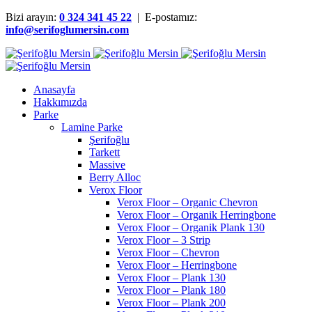
Bizi arayın:
0 324 341 45 22
| E-postamız:
info@serifoglumersin.com
Anasayfa
Hakkımızda
Parke
Lamine Parke
Şerifoğlu
Tarkett
Massive
Berry Alloc
Verox Floor
Verox Floor – Organic Chevron
Verox Floor – Organik Herringbone
Verox Floor – Organik Plank 130
Verox Floor – 3 Strip
Verox Floor – Chevron
Verox Floor – Herringbone
Verox Floor – Plank 130
Verox Floor – Plank 180
Verox Floor – Plank 200