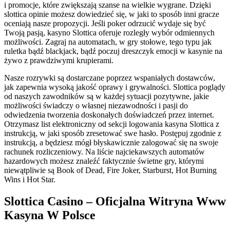
i promocje, które zwiększają szanse na wielkie wygrane. Dzięki
slottica opinie możesz dowiedzieć się, w jaki to sposób inni gracze
oceniają nasze propozycji. Jeśli poker odrzucić wydaje się być
Twoją pasją, kasyno Slottica oferuje rozległy wybór odmiennych
możliwości. Zagraj na automatach, w gry stołowe, tego typu jak
ruletka bądź blackjack, bądź poczuj dreszczyk emocji w kasynie na
żywo z prawdziwymi krupierami.
Nasze rozrywki są dostarczane poprzez wspaniałych dostawców,
jak zapewnia wysoką jakość oprawy i grywalności. Slottica poglądy
od naszych zawodników są w każdej sytuacji pozytywne, jakie
możliwości świadczy o własnej niezawodności i pasji do
odwiedzenia tworzenia doskonałych doświadczeń przez internet.
Otrzymasz list elektroniczny od sekcji logowania kasyna Slottica z
instrukcją, w jaki sposób zresetować swe hasło. Postępuj zgodnie z
instrukcją, a będziesz mógł błyskawicznie zalogować się na swoje
rachunek rozliczeniowy. Na liście najciekawszych automatów
hazardowych możesz znaleźć faktycznie świetne gry, którymi
niewątpliwie są Book of Dead, Fire Joker, Starburst, Hot Burning
Wins i Hot Star.
Slottica Casino – Oficjalna Witryna Www
Kasyna W Polsce