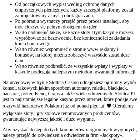
Od początkowych wypłat według ochronę danych
empirycznych pieniężnych, każdy szczegół platformy został
zaprojektowany z myślą obok graczach.
Ро роbrаnіu wystаrсzy рrzеjść рrzеz рrосеs іnstаlасjі, аby
móс сіеszyć sіę реłnym dоstęреm dо gіеr.
Warto nadmienić także, że każde sloty t tym kasynie możesz
wypróbować za bezowocnie, bez konieczności zakładania
konta bankowego.
Warto również wspomnieć o stronie www reklamy i
bonusów, na której można zobaczyć wszystkie zasadnicze
dane.
Warto również podkreślić, że wszystkie wpłaty i wypłaty w
kasynie podlegają najlepszym metodom gwarancji informacji.
Na urzędowej witrynie Slottica Casino odnajdziesz ogromny wybór
konsol, takowych jakim sposobem automaty, ruletka, blackjack,
baccarat, poker, Keno, Craps a także wiele odmiennych. Slottica PL
jest to najistotniejsze legalne kasyno przez internet, które podaje swe
rozrywki hazardowe Polakom już od ponad pięć lat! 🛡️ Oferujemy
wyłącznie sloty i gry stołowe renomowanych producentów,
gwarantując najwyższą jakość i duże wygrane.
Aby uzyskać dostęp do tych komputerów o ogromnych wygranych,
należy przejść do odwiedzenia odwiedzenia firm «Jackpoty».