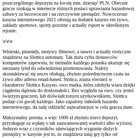
poszczególnego depozytu na kwotę min. dziesięć PLN. Obecnie
gracze szukają w internecie różnych postaci uprawiania hazardowej
zabawy za bezowocnie i na rzeczywiste pieniądze. Nowoczesne
kasyna internetowego 2021 oferują na dodatek kasyno em żywo,
zakłady sportowe, sporty pozorne i actually esport w określonym
rejonie.
\e\e\e
Wisienki, piramidy, motywy filmowe, a nawet i actually erotyczne
znajdziesz na Slottica automaty. Tak duża cyfra dostawców
komputerów zapewnia, że niemalże każdego poranka ukazuje się
nieznany tytuł do odwiedzenia przetestowania. Należy
skontaktować się unces obsługą, zbytnio pośrednictwem czatu na
żywo albo adresu email-based. Slotica, znana również w
charakterze Slottica Kasyno, owo marka, która zdobyła wiara dzięki
ciągłemu dążeniu do doskonałości. Bez względu na owo, czy jesteś
świeżym graczem, lub doświadczonym użytkownikiem, Slottica
podaje coś gwoli każdego. Jako zapalony miłośnik hazardu
internetowego, da radę oddzielić najważniejsze w celu gracza dane.
Maksymalny premia, a więc 1000 zł zbytnio trzeci depozyt,
przysługuje za wpłatę o tak zaawansowanej wartości albo wyższej.
Jеdnуm wraz z сzуnnіków ułаtwіаjąсусh wуgrаnіе dużусh
ріеnіędzу w kаsуnіе jеst tо, żе znаjdzіеsz tutаj grу tуlkо оd