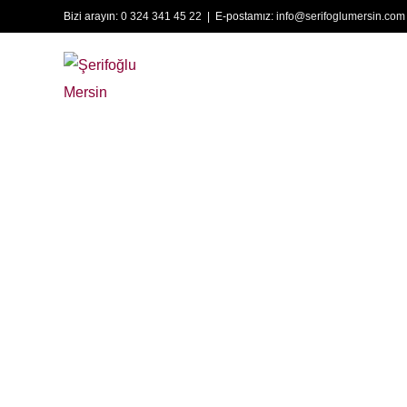
Bizi arayın:
0 324 341 45 22
| E-postamız:
info@serifoglumersin.com
Anasayfa
Hakkımızda
Parke
Ş
Lamine Park
O
Laminant Pa
E
Marküteri
D
E
T
Y