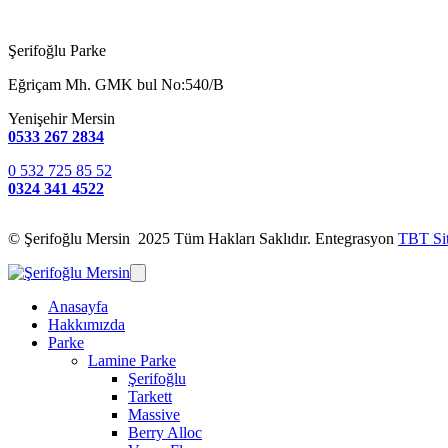
Şerifoğlu Parke
Eğriçam Mh. GMK bul No:540/B
Yenişehir Mersin
0533 267 2834
0 532 725 85 52
0324 341 4522
© Şerifoğlu Mersin 2025 Tüm Hakları Saklıdır. Entegrasyon
TBT Si
Anasayfa
Hakkımızda
Parke
Lamine Parke
Şerifoğlu
Tarkett
Massive
Berry Alloc