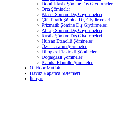
Domi Klasik Şömine Dış Giydirmeleri
Orta Şömineler
Klasik Şömine Dış Giydirmeleri
Çift Taraflı Şömine Dış Giydirmeleri
Prizmatik Şömine Dış Giydirmeleri
Ahşap Şömine Dış Giydirmeleri
Rustik Şömine Dış Giydirmeleri
Hürsan Etanollü Şömineler
Özel Tasarım Şömineler
Dimplex Elektrikli Şömineler
Doğalgazlı Şömineler
Planika Etanollü Şömineler
Outdoor Mutfak
Havuz Kapatma Sistemleri
İletişim