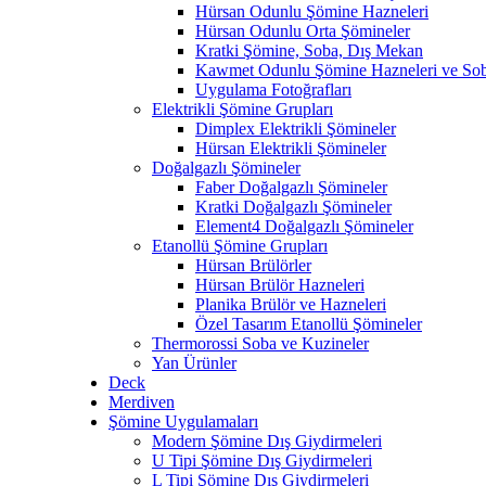
Hürsan Odunlu Şömine Hazneleri
Hürsan Odunlu Orta Şömineler
Kratki Şömine, Soba, Dış Mekan
Kawmet Odunlu Şömine Hazneleri ve Sob
Uygulama Fotoğrafları
Elektrikli Şömine Grupları
Dimplex Elektrikli Şömineler
Hürsan Elektrikli Şömineler
Doğalgazlı Şömineler
Faber Doğalgazlı Şömineler
Kratki Doğalgazlı Şömineler
Element4 Doğalgazlı Şömineler
Etanollü Şömine Grupları
Hürsan Brülörler
Hürsan Brülör Hazneleri
Planika Brülör ve Hazneleri
Özel Tasarım Etanollü Şömineler
Thermorossi Soba ve Kuzineler
Yan Ürünler
Deck
Merdiven
Şömine Uygulamaları
Modern Şömine Dış Giydirmeleri
U Tipi Şömine Dış Giydirmeleri
L Tipi Şömine Dış Giydirmeleri