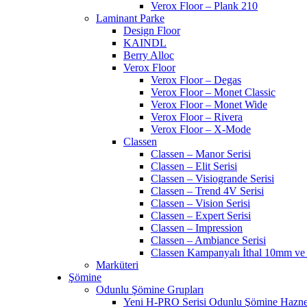
Verox Floor – Plank 210
Laminant Parke
Design Floor
KAINDL
Berry Alloc
Verox Floor
Verox Floor – Degas
Verox Floor – Monet Classic
Verox Floor – Monet Wide
Verox Floor – Rivera
Verox Floor – X-Mode
Classen
Classen – Manor Serisi
Classen – Elit Serisi
Classen – Visiogrande Serisi
Classen – Trend 4V Serisi
Classen – Vision Serisi
Classen – Expert Serisi
Classen – Impression
Classen – Ambiance Serisi
Classen Kampanyalı İthal 10mm ve
Marküteri
Şömine
Odunlu Şömine Grupları
Yeni H-PRO Serisi Odunlu Şömine Hazne