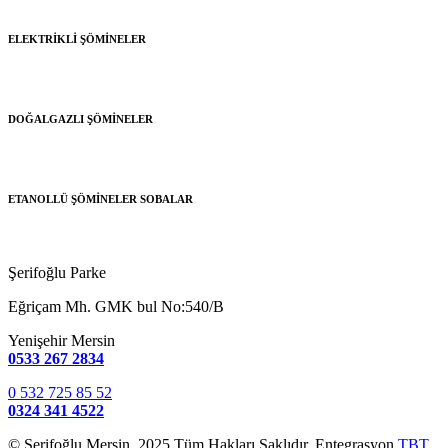
ELEKTRİKLİ ŞÖMİNELER
DOĞALGAZLI ŞÖMİNELER
ETANOLLÜ ŞÖMİNELER SOBALAR
Şerifoğlu Parke
Eğriçam Mh. GMK bul No:540/B
Yenişehir Mersin
0533 267 2834
0 532 725 85 52
0324 341 4522
© Şerifoğlu Mersin 2025 Tüm Hakları Saklıdır. Entegrasyon
TBT