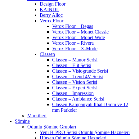
Design Floor
KAINDL
Berry Alloc
Verox Floor
Verox Floor – Degas
Verox Floor – Monet Classic
Verox Floor – Monet Wide
Verox Floor – Rivera
Verox Floor – X-Mode
Classen
Classen – Manor Serisi
Classen – Elit Serisi
Classen – Visiogrande Serisi
Classen – Trend 4V Serisi
Classen – Vision Serisi
Classen – Expert Serisi
Classen – Impression
Classen – Ambiance Serisi
Classen Kampanyalı İthal 10mm ve 12
mm Parkeler
Marküteri
Şömine
Odunlu Şömine Grupları
Yeni H-PRO Serisi Odunlu Şömine Hazneleri
Hürsan Odunlu Şömine Hazneleri