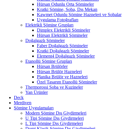
Hürsan Odunlu Orta Şömineler
Kratki Şömine, Soba, Dış Mekan
Kawmet Odunlu Şömine Hazneleri ve Sobalar
Uygulama Fotoğrafları
Elektrikli Şömine Grupları
Dimplex Elektrikli Şömineler
Hürsan Elektrikli Şömineler
Doğalgazlı Şömineler
Faber Doğalgazlı Şömineler
Kratki Doğalgazlı Şömineler
Element4 Doğalgazlı Şömineler
Etanollü Şömine Grupları
Hürsan Brülörler
Hürsan Brülör Hazneleri
Planika Brülör ve Hazneleri
Özel Tasarım Etanollü Şömineler
Thermorossi Soba ve Kuzineler
Yan Ürünler
Deck
Merdiven
Şömine Uygulamaları
Modern Şömine Dış Giydirmeleri
U Tipi Şömine Dış Giydirmeleri
L Tipi Şömine Dış Giydirmeleri
Domi Klasik Şömine Dış Giydirmeleri