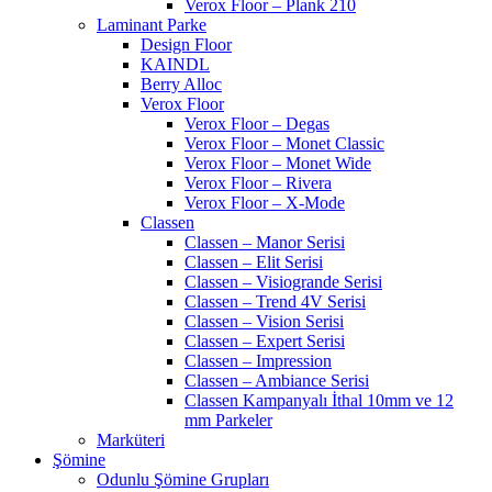
Verox Floor – Plank 210
Laminant Parke
Design Floor
KAINDL
Berry Alloc
Verox Floor
Verox Floor – Degas
Verox Floor – Monet Classic
Verox Floor – Monet Wide
Verox Floor – Rivera
Verox Floor – X-Mode
Classen
Classen – Manor Serisi
Classen – Elit Serisi
Classen – Visiogrande Serisi
Classen – Trend 4V Serisi
Classen – Vision Serisi
Classen – Expert Serisi
Classen – Impression
Classen – Ambiance Serisi
Classen Kampanyalı İthal 10mm ve 12
mm Parkeler
Marküteri
Şömine
Odunlu Şömine Grupları