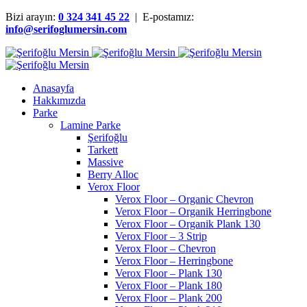
Bizi arayın:
0 324 341 45 22
| E-postamız:
info@serifoglumersin.com
Anasayfa
Hakkımızda
Parke
Lamine Parke
Şerifoğlu
Tarkett
Massive
Berry Alloc
Verox Floor
Verox Floor – Organic Chevron
Verox Floor – Organik Herringbone
Verox Floor – Organik Plank 130
Verox Floor – 3 Strip
Verox Floor – Chevron
Verox Floor – Herringbone
Verox Floor – Plank 130
Verox Floor – Plank 180
Verox Floor – Plank 200