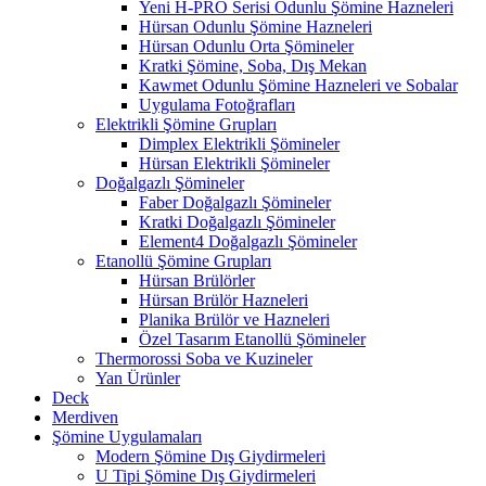
Yeni H-PRO Serisi Odunlu Şömine Hazneleri
Hürsan Odunlu Şömine Hazneleri
Hürsan Odunlu Orta Şömineler
Kratki Şömine, Soba, Dış Mekan
Kawmet Odunlu Şömine Hazneleri ve Sobalar
Uygulama Fotoğrafları
Elektrikli Şömine Grupları
Dimplex Elektrikli Şömineler
Hürsan Elektrikli Şömineler
Doğalgazlı Şömineler
Faber Doğalgazlı Şömineler
Kratki Doğalgazlı Şömineler
Element4 Doğalgazlı Şömineler
Etanollü Şömine Grupları
Hürsan Brülörler
Hürsan Brülör Hazneleri
Planika Brülör ve Hazneleri
Özel Tasarım Etanollü Şömineler
Thermorossi Soba ve Kuzineler
Yan Ürünler
Deck
Merdiven
Şömine Uygulamaları
Modern Şömine Dış Giydirmeleri
U Tipi Şömine Dış Giydirmeleri