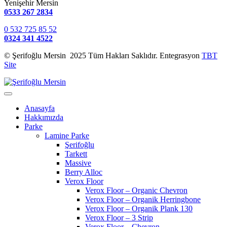
Yenişehir Mersin
0533 267 2834
0 532 725 85 52
0324 341 4522
© Şerifoğlu Mersin 2025 Tüm Hakları Saklıdır. Entegrasyon
TBT
Site
Anasayfa
Hakkımızda
Parke
Lamine Parke
Şerifoğlu
Tarkett
Massive
Berry Alloc
Verox Floor
Verox Floor – Organic Chevron
Verox Floor – Organik Herringbone
Verox Floor – Organik Plank 130
Verox Floor – 3 Strip
Verox Floor – Chevron