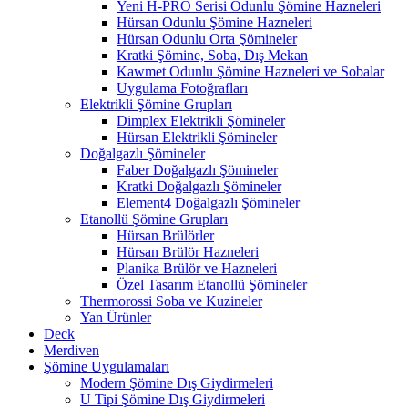
Yeni H-PRO Serisi Odunlu Şömine Hazneleri
Hürsan Odunlu Şömine Hazneleri
Hürsan Odunlu Orta Şömineler
Kratki Şömine, Soba, Dış Mekan
Kawmet Odunlu Şömine Hazneleri ve Sobalar
Uygulama Fotoğrafları
Elektrikli Şömine Grupları
Dimplex Elektrikli Şömineler
Hürsan Elektrikli Şömineler
Doğalgazlı Şömineler
Faber Doğalgazlı Şömineler
Kratki Doğalgazlı Şömineler
Element4 Doğalgazlı Şömineler
Etanollü Şömine Grupları
Hürsan Brülörler
Hürsan Brülör Hazneleri
Planika Brülör ve Hazneleri
Özel Tasarım Etanollü Şömineler
Thermorossi Soba ve Kuzineler
Yan Ürünler
Deck
Merdiven
Şömine Uygulamaları
Modern Şömine Dış Giydirmeleri
U Tipi Şömine Dış Giydirmeleri