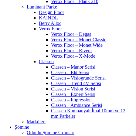
Verox Floor – Plank 210
Laminant Parke
Design Floor
KAINDL
Berry Alloc
Verox Floor
Verox Floor – Degas
Verox Floor – Monet Classic
Verox Floor – Monet Wide
Verox Floor – Rivera
Verox Floor – X-Mode
Classen
Classen – Manor Serisi
Classen – Elit Serisi
Classen – Visiogrande Serisi
Classen – Trend 4V Serisi
Classen – Vision Serisi
Classen – Expert Serisi
Classen – Impression
Classen – Ambiance Serisi
Classen Kampanyalı İthal 10mm ve 12
mm Parkeler
Marküteri
Şömine
Odunlu Şömine Grupları