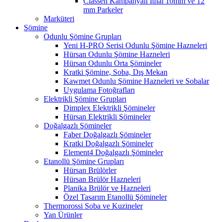
Classen Kampanyalı İthal 10mm ve 12
mm Parkeler
Marküteri
Şömine
Odunlu Şömine Grupları
Yeni H-PRO Serisi Odunlu Şömine Hazneleri
Hürsan Odunlu Şömine Hazneleri
Hürsan Odunlu Orta Şömineler
Kratki Şömine, Soba, Dış Mekan
Kawmet Odunlu Şömine Hazneleri ve Sobalar
Uygulama Fotoğrafları
Elektrikli Şömine Grupları
Dimplex Elektrikli Şömineler
Hürsan Elektrikli Şömineler
Doğalgazlı Şömineler
Faber Doğalgazlı Şömineler
Kratki Doğalgazlı Şömineler
Element4 Doğalgazlı Şömineler
Etanollü Şömine Grupları
Hürsan Brülörler
Hürsan Brülör Hazneleri
Planika Brülör ve Hazneleri
Özel Tasarım Etanollü Şömineler
Thermorossi Soba ve Kuzineler
Yan Ürünler