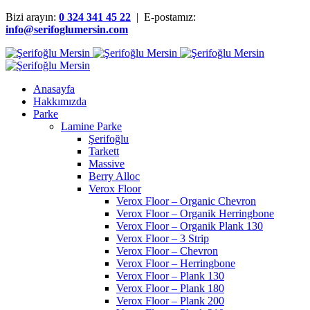
Bizi arayın:
0 324 341 45 22
| E-postamız:
info@serifoglumersin.com
Anasayfa
Hakkımızda
Parke
Lamine Parke
Şerifoğlu
Tarkett
Massive
Berry Alloc
Verox Floor
Verox Floor – Organic Chevron
Verox Floor – Organik Herringbone
Verox Floor – Organik Plank 130
Verox Floor – 3 Strip
Verox Floor – Chevron
Verox Floor – Herringbone
Verox Floor – Plank 130
Verox Floor – Plank 180
Verox Floor – Plank 200