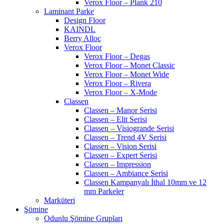
Verox Floor – Plank 210
Laminant Parke
Design Floor
KAINDL
Berry Alloc
Verox Floor
Verox Floor – Degas
Verox Floor – Monet Classic
Verox Floor – Monet Wide
Verox Floor – Rivera
Verox Floor – X-Mode
Classen
Classen – Manor Serisi
Classen – Elit Serisi
Classen – Visiogrande Serisi
Classen – Trend 4V Serisi
Classen – Vision Serisi
Classen – Expert Serisi
Classen – Impression
Classen – Ambiance Serisi
Classen Kampanyalı İthal 10mm ve 12
mm Parkeler
Marküteri
Şömine
Odunlu Şömine Grupları