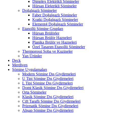
Dimplex Elektrikli Şömineler
Hürsan Elektrikli Şömineler
Doğalgazlı Şömineler
Faber Doğalgazlı Şömineler
Kratki Doğalgazlı Şömineler
Element4 Doğalgazlı Şömineler
Etanollü Şömine Grupları
Hürsan Brülörler
Hürsan Brülör Hazneleri
Planika Brülör ve Hazneleri
Özel Tasarım Etanollü Şömineler
Thermorossi Soba ve Kuzineler
Yan Ürünler
Deck
Merdiven
Şömine Uygulamaları
Modern Şömine Dış Giydirmeleri
U Tipi Şömine Dış Giydirmeleri
L Tipi Şömine Dış Giydirmeleri
Domi Klasik Şömine Dış Giydirmeleri
Orta Şömineler
Klasik Şömine Dış Giydirmeleri
Çift Taraflı Şömine Dış Giydirmeleri
Prizmatik Şömine Dış Giydirmeleri
Ahşap Şömine Dış Giydirmeleri