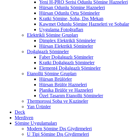
Yeni H-PRO Serisi Odunlu Şömine Hazneleri
Hürsan Odunlu Şömine Hazneleri
Hürsan Odunlu Orta Şömineler
Kratki Şömine, Soba, Dış Mekan
Kawmet Odunlu Şömine Hazneleri ve Sobalar
Uygulama Fotoğrafları
Elektrikli Şömine Grupları
Dimplex Elektrikli Şömineler
Hürsan Elektrikli Şömineler
Doğalgazlı Şömineler
Faber Doğalgazlı Şömineler
Kratki Doğalgazlı Şömineler
Element4 Doğalgazlı Şömineler
Etanollü Şömine Grupları
Hürsan Brülörler
Hürsan Brülör Hazneleri
Planika Brülör ve Hazneleri
Özel Tasarım Etanollü Şömineler
Thermorossi Soba ve Kuzineler
Yan Ürünler
Deck
Merdiven
Şömine Uygulamaları
Modern Şömine Dış Giydirmeleri
U Tipi Şömine Dış Giydirmeleri