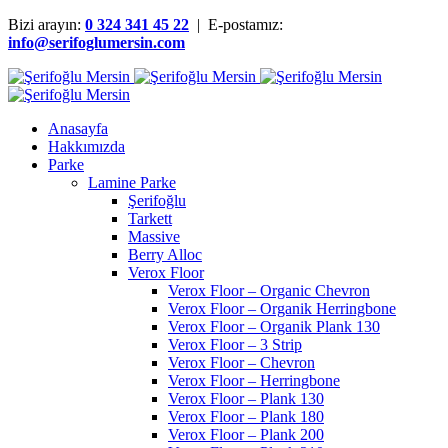
Bizi arayın:
0 324 341 45 22
| E-postamız:
info@serifoglumersin.com
Anasayfa
Hakkımızda
Parke
Lamine Parke
Şerifoğlu
Tarkett
Massive
Berry Alloc
Verox Floor
Verox Floor – Organic Chevron
Verox Floor – Organik Herringbone
Verox Floor – Organik Plank 130
Verox Floor – 3 Strip
Verox Floor – Chevron
Verox Floor – Herringbone
Verox Floor – Plank 130
Verox Floor – Plank 180
Verox Floor – Plank 200