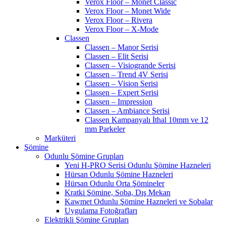
Verox Floor – Monet Classic
Verox Floor – Monet Wide
Verox Floor – Rivera
Verox Floor – X-Mode
Classen
Classen – Manor Serisi
Classen – Elit Serisi
Classen – Visiogrande Serisi
Classen – Trend 4V Serisi
Classen – Vision Serisi
Classen – Expert Serisi
Classen – Impression
Classen – Ambiance Serisi
Classen Kampanyalı İthal 10mm ve 12
mm Parkeler
Marküteri
Şömine
Odunlu Şömine Grupları
Yeni H-PRO Serisi Odunlu Şömine Hazneleri
Hürsan Odunlu Şömine Hazneleri
Hürsan Odunlu Orta Şömineler
Kratki Şömine, Soba, Dış Mekan
Kawmet Odunlu Şömine Hazneleri ve Sobalar
Uygulama Fotoğrafları
Elektrikli Şömine Grupları