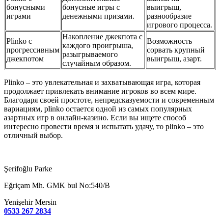
бонусными
бонусные игры с
выигрыш,
играми
денежными призами.
разнообразие
игрового процесса.
Накопление джекпота с
Plinko с
Возможность
каждого проигрыша,
прогрессивным
сорвать крупный
разыгрываемого
джекпотом
выигрыш, азарт.
случайным образом.
Plinko – это увлекательная и захватывающая игра, которая
продолжает привлекать внимание игроков во всем мире.
Благодаря своей простоте, непредсказуемости и современным
вариациям, plinko остается одной из самых популярных
азартных игр в онлайн-казино. Если вы ищете способ
интересно провести время и испытать удачу, то plinko – это
отличный выбор.
Şerifoğlu Parke
Eğriçam Mh. GMK bul No:540/B
Yenişehir Mersin
0533 267 2834