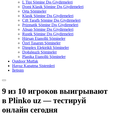
L Tipi Şömine Dış Giydirmeleri
Domi Klasik Şömine Dış Giydirmeleri
Orta Şömineler
Klasik Şömine Dış Giydirmeleri
Çift Taraflı Şömine Dış Giydirmeleri
Prizmatik Şömine Dış Giydirmeleri
Ahşap Şömine Dış Giydirmeleri
Rustik Şömine Dış Giydirmeleri
Hürsan Etanollü Şömineler
Özel Tasarım Şömineler
Dimplex Elektrikli Şömineler
Doğalgazlı Şömineler
Planika Etanollü Şömineler
Outdoor Mutfak
Havuz Kapatma Sistemleri
İletişim
9 из 10 игроков выигрывают
в Plinko uz — тестируй
онлайн сегодня