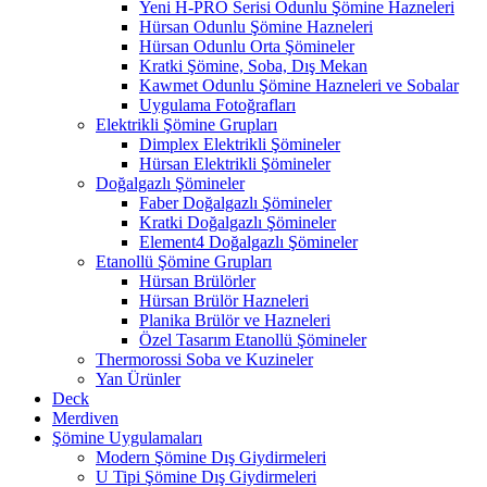
Yeni H-PRO Serisi Odunlu Şömine Hazneleri
Hürsan Odunlu Şömine Hazneleri
Hürsan Odunlu Orta Şömineler
Kratki Şömine, Soba, Dış Mekan
Kawmet Odunlu Şömine Hazneleri ve Sobalar
Uygulama Fotoğrafları
Elektrikli Şömine Grupları
Dimplex Elektrikli Şömineler
Hürsan Elektrikli Şömineler
Doğalgazlı Şömineler
Faber Doğalgazlı Şömineler
Kratki Doğalgazlı Şömineler
Element4 Doğalgazlı Şömineler
Etanollü Şömine Grupları
Hürsan Brülörler
Hürsan Brülör Hazneleri
Planika Brülör ve Hazneleri
Özel Tasarım Etanollü Şömineler
Thermorossi Soba ve Kuzineler
Yan Ürünler
Deck
Merdiven
Şömine Uygulamaları
Modern Şömine Dış Giydirmeleri
U Tipi Şömine Dış Giydirmeleri