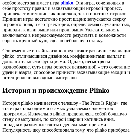
особое место занимает игра
plinko
. Эта игра, сочетающая в
себе простоту правил и захватывающий игровой процесс,
привлекает внимание как новичков, так и опытных игроков.
Принцип игры достаточно прост: шарик запускается сверху
игрового поля, и его траектория, определяемая случайностью,
приводит к выигрышу или проигрышу. Увлекательность
заключается в непредсказуемости результата и возможности
сорвать крупный куш, сделав небольшую ставку.
Современные онлайн-казино предлагают различные вариации
plinko, отличающиеся дизайном, коэффициентами выплат и
дополнительными функциями. Однако, несмотря на
разнообразие, суть игры остается неизменной – это сочетание
удачи и азарта, способное принести захватывающие эмоции и
потенциально выгодные выигрыши.
История и происхождение Plinko
История plinko начинается с телешоу «The Price Is Right», где
эта игра стала одним из самых узнаваемых элементов
программы. Изначально plinko представляла собой большую
стену с выступами, по которой шарики катились вниз,
попадая в различные слоты с денежными призами.
Популярность шоу способствовала тому, что plinko приобрела