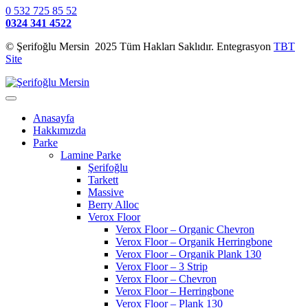
0 532 725 85 52
0324 341 4522
© Şerifoğlu Mersin 2025 Tüm Hakları Saklıdır. Entegrasyon
TBT
Site
Anasayfa
Hakkımızda
Parke
Lamine Parke
Şerifoğlu
Tarkett
Massive
Berry Alloc
Verox Floor
Verox Floor – Organic Chevron
Verox Floor – Organik Herringbone
Verox Floor – Organik Plank 130
Verox Floor – 3 Strip
Verox Floor – Chevron
Verox Floor – Herringbone
Verox Floor – Plank 130