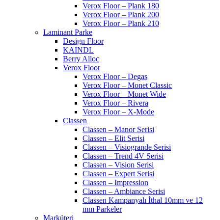
Verox Floor – Plank 180
Verox Floor – Plank 200
Verox Floor – Plank 210
Laminant Parke
Design Floor
KAINDL
Berry Alloc
Verox Floor
Verox Floor – Degas
Verox Floor – Monet Classic
Verox Floor – Monet Wide
Verox Floor – Rivera
Verox Floor – X-Mode
Classen
Classen – Manor Serisi
Classen – Elit Serisi
Classen – Visiogrande Serisi
Classen – Trend 4V Serisi
Classen – Vision Serisi
Classen – Expert Serisi
Classen – Impression
Classen – Ambiance Serisi
Classen Kampanyalı İthal 10mm ve 12
mm Parkeler
Marküteri