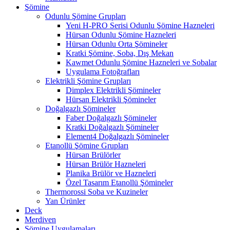
Şömine
Odunlu Şömine Grupları
Yeni H-PRO Serisi Odunlu Şömine Hazneleri
Hürsan Odunlu Şömine Hazneleri
Hürsan Odunlu Orta Şömineler
Kratki Şömine, Soba, Dış Mekan
Kawmet Odunlu Şömine Hazneleri ve Sobalar
Uygulama Fotoğrafları
Elektrikli Şömine Grupları
Dimplex Elektrikli Şömineler
Hürsan Elektrikli Şömineler
Doğalgazlı Şömineler
Faber Doğalgazlı Şömineler
Kratki Doğalgazlı Şömineler
Element4 Doğalgazlı Şömineler
Etanollü Şömine Grupları
Hürsan Brülörler
Hürsan Brülör Hazneleri
Planika Brülör ve Hazneleri
Özel Tasarım Etanollü Şömineler
Thermorossi Soba ve Kuzineler
Yan Ürünler
Deck
Merdiven
Şömine Uygulamaları