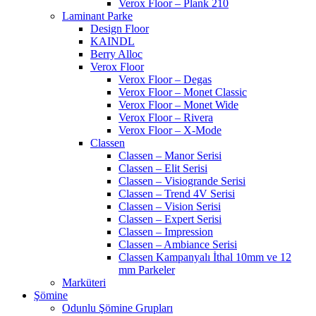
Verox Floor – Plank 210
Laminant Parke
Design Floor
KAINDL
Berry Alloc
Verox Floor
Verox Floor – Degas
Verox Floor – Monet Classic
Verox Floor – Monet Wide
Verox Floor – Rivera
Verox Floor – X-Mode
Classen
Classen – Manor Serisi
Classen – Elit Serisi
Classen – Visiogrande Serisi
Classen – Trend 4V Serisi
Classen – Vision Serisi
Classen – Expert Serisi
Classen – Impression
Classen – Ambiance Serisi
Classen Kampanyalı İthal 10mm ve 12
mm Parkeler
Marküteri
Şömine
Odunlu Şömine Grupları