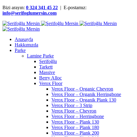
Bizi arayın:
0 324 341 45 22
| E-postamız:
info@serifoglumersin.com
Anasayfa
Hakkımızda
Parke
Lamine Parke
Şerifoğlu
Tarkett
Massive
Berry Alloc
Verox Floor
Verox Floor – Organic Chevron
Verox Floor – Organik Herringbone
Verox Floor – Organik Plank 130
Verox Floor – 3 Strip
Verox Floor – Chevron
Verox Floor – Herringbone
Verox Floor – Plank 130
Verox Floor – Plank 180
Verox Floor – Plank 200