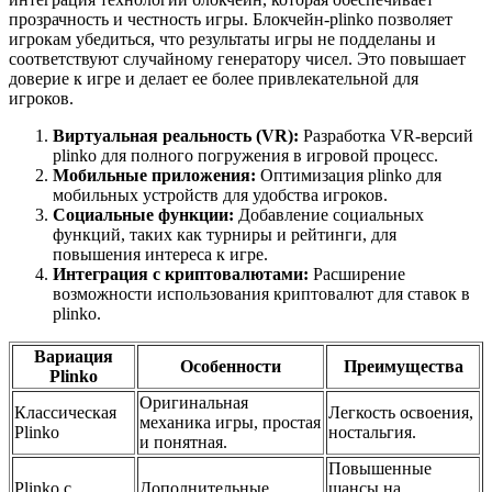
прозрачность и честность игры. Блокчейн-plinko позволяет
игрокам убедиться, что результаты игры не подделаны и
соответствуют случайному генератору чисел. Это повышает
доверие к игре и делает ее более привлекательной для
игроков.
Виртуальная реальность (VR):
Разработка VR-версий
plinko для полного погружения в игровой процесс.
Мобильные приложения:
Оптимизация plinko для
мобильных устройств для удобства игроков.
Социальные функции:
Добавление социальных
функций, таких как турниры и рейтинги, для
повышения интереса к игре.
Интеграция с криптовалютами:
Расширение
возможности использования криптовалют для ставок в
plinko.
Вариация
Особенности
Преимущества
Plinko
Оригинальная
Классическая
Легкость освоения,
механика игры, простая
Plinko
ностальгия.
и понятная.
Повышенные
Plinko с
Дополнительные
шансы на