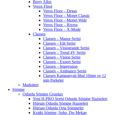
Berry Alloc
Verox Floor
Verox Floor – Degas
Verox Floor – Monet Classic
Verox Floor – Monet Wide
Verox Floor – Rivera
Verox Floor – X-Mode
Classen
Classen – Manor Serisi
Classen – Elit Serisi
Classen – Visiogrande Serisi
Classen – Trend 4V Serisi
Classen – Vision Serisi
Classen – Expert Serisi
Classen – Impression
Classen – Ambiance Serisi
Classen Kampanyalı İthal 10mm ve 12
mm Parkeler
Marküteri
Şömine
Odunlu Şömine Grupları
Yeni H-PRO Serisi Odunlu Şömine Hazneleri
Hürsan Odunlu Şömine Hazneleri
Hürsan Odunlu Orta Şömineler
Kratki Şömine, Soba, Dış Mekan