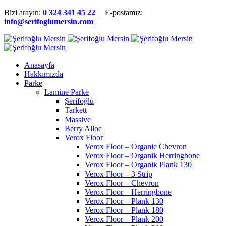
Bizi arayın:
0 324 341 45 22
| E-postamız:
info@serifoglumersin.com
Anasayfa
Hakkımızda
Parke
Lamine Parke
Şerifoğlu
Tarkett
Massive
Berry Alloc
Verox Floor
Verox Floor – Organic Chevron
Verox Floor – Organik Herringbone
Verox Floor – Organik Plank 130
Verox Floor – 3 Strip
Verox Floor – Chevron
Verox Floor – Herringbone
Verox Floor – Plank 130
Verox Floor – Plank 180
Verox Floor – Plank 200