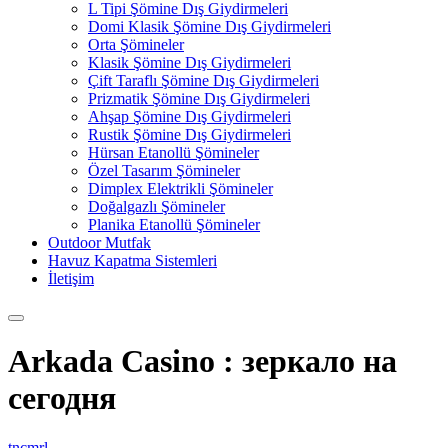
L Tipi Şömine Dış Giydirmeleri
Domi Klasik Şömine Dış Giydirmeleri
Orta Şömineler
Klasik Şömine Dış Giydirmeleri
Çift Taraflı Şömine Dış Giydirmeleri
Prizmatik Şömine Dış Giydirmeleri
Ahşap Şömine Dış Giydirmeleri
Rustik Şömine Dış Giydirmeleri
Hürsan Etanollü Şömineler
Özel Tasarım Şömineler
Dimplex Elektrikli Şömineler
Doğalgazlı Şömineler
Planika Etanollü Şömineler
Outdoor Mutfak
Havuz Kapatma Sistemleri
İletişim
Arkada Casino : зеркало на
сегодня
tncmrl