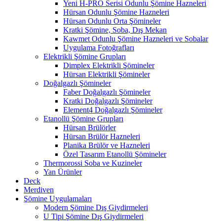
Yeni H-PRO Serisi Odunlu Şömine Hazneleri
Hürsan Odunlu Şömine Hazneleri
Hürsan Odunlu Orta Şömineler
Kratki Şömine, Soba, Dış Mekan
Kawmet Odunlu Şömine Hazneleri ve Sobalar
Uygulama Fotoğrafları
Elektrikli Şömine Grupları
Dimplex Elektrikli Şömineler
Hürsan Elektrikli Şömineler
Doğalgazlı Şömineler
Faber Doğalgazlı Şömineler
Kratki Doğalgazlı Şömineler
Element4 Doğalgazlı Şömineler
Etanollü Şömine Grupları
Hürsan Brülörler
Hürsan Brülör Hazneleri
Planika Brülör ve Hazneleri
Özel Tasarım Etanollü Şömineler
Thermorossi Soba ve Kuzineler
Yan Ürünler
Deck
Merdiven
Şömine Uygulamaları
Modern Şömine Dış Giydirmeleri
U Tipi Şömine Dış Giydirmeleri