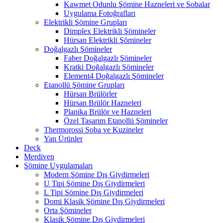
Kawmet Odunlu Şömine Hazneleri ve Sobalar
Uygulama Fotoğrafları
Elektrikli Şömine Grupları
Dimplex Elektrikli Şömineler
Hürsan Elektrikli Şömineler
Doğalgazlı Şömineler
Faber Doğalgazlı Şömineler
Kratki Doğalgazlı Şömineler
Element4 Doğalgazlı Şömineler
Etanollü Şömine Grupları
Hürsan Brülörler
Hürsan Brülör Hazneleri
Planika Brülör ve Hazneleri
Özel Tasarım Etanollü Şömineler
Thermorossi Soba ve Kuzineler
Yan Ürünler
Deck
Merdiven
Şömine Uygulamaları
Modern Şömine Dış Giydirmeleri
U Tipi Şömine Dış Giydirmeleri
L Tipi Şömine Dış Giydirmeleri
Domi Klasik Şömine Dış Giydirmeleri
Orta Şömineler
Klasik Şömine Dış Giydirmeleri