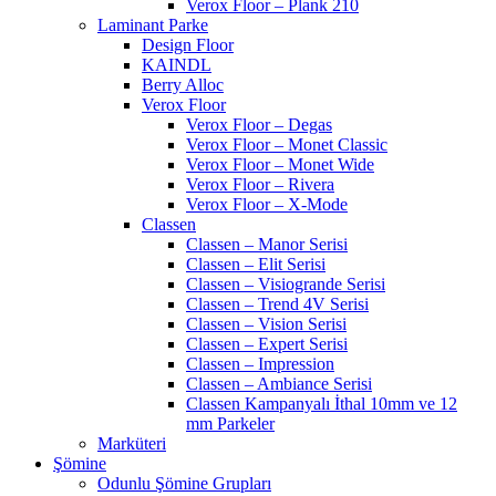
Verox Floor – Plank 210
Laminant Parke
Design Floor
KAINDL
Berry Alloc
Verox Floor
Verox Floor – Degas
Verox Floor – Monet Classic
Verox Floor – Monet Wide
Verox Floor – Rivera
Verox Floor – X-Mode
Classen
Classen – Manor Serisi
Classen – Elit Serisi
Classen – Visiogrande Serisi
Classen – Trend 4V Serisi
Classen – Vision Serisi
Classen – Expert Serisi
Classen – Impression
Classen – Ambiance Serisi
Classen Kampanyalı İthal 10mm ve 12
mm Parkeler
Marküteri
Şömine
Odunlu Şömine Grupları