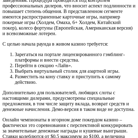
заведениям. Процедура проводится под контролем
профессиональных дилеров, что вносит аспект подлинности и
повышает степень общения. В представленном сегменте
имеются распространенные карточные игры, например
покерные игры (Холдем, Омаха, 6+ Холдем, Китайский
покер), колесо фортуны (Европейская, Американская версия)
и всевозможные лотереи.
С целью начала раунда в живом казино требуется:
Зарегаться на портале лицензированного гэмблинг-
платформы и внести средства.
Перейти в секцию «Лайв».
Выбрать виртуальный столик для азартной игры.
Разместить на кону ставку и приступить к самому
действию.
Дополнительно для пользователей, любящих слоты с
настоящими дилерами, предусмотрены специальные
предложения, в том числе защиту вклада, возврат средств и
денежные начисления. Демо-версия в таком виде не доступна.
Онлайн чемпионаты в игорном доме покердом казино –
фактически это соревнования с перспективой конкурировать
за значительные денежные награды и кушевые выигрыши.
Ставки колеблются от $0.5 максимум до $100, а величина