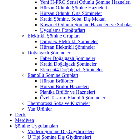
Yeni H-PRO Serisi Odunlu Şömine Hazneleri
Hürsan Odunlu Şömine Hazneleri
Hürsan Odunlu Orta Şömineler
Kratki Şömine, Soba, Dış Mekan
Kawmet Odunlu Şömine Hazneleri ve Sobalar
Uygulama Fotoğrafları
Elektrikli Şömine Grupları
Dimplex Elektrikli Şömineler
Hürsan Elektrikli Şömineler
Doğalgazlı Şömineler
Faber Doğalgazlı Şömineler
Kratki Doğalgazlı Şömineler
Element4 Doğalgazlı Şömineler
Etanollü Şömine Grupları
Hürsan Brülörler
Hürsan Brülör Hazneleri
Planika Brülör ve Hazneleri
Özel Tasarım Etanollü Şömineler
Thermorossi Soba ve Kuzineler
Yan Ürünler
Deck
Merdiven
Şömine Uygulamaları
Modern Şömine Dış Giydirmeleri
U Tipi Şömine Dış Giydirmeleri