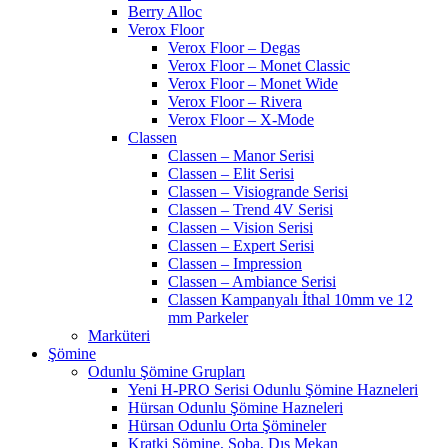
Berry Alloc
Verox Floor
Verox Floor – Degas
Verox Floor – Monet Classic
Verox Floor – Monet Wide
Verox Floor – Rivera
Verox Floor – X-Mode
Classen
Classen – Manor Serisi
Classen – Elit Serisi
Classen – Visiogrande Serisi
Classen – Trend 4V Serisi
Classen – Vision Serisi
Classen – Expert Serisi
Classen – Impression
Classen – Ambiance Serisi
Classen Kampanyalı İthal 10mm ve 12
mm Parkeler
Marküteri
Şömine
Odunlu Şömine Grupları
Yeni H-PRO Serisi Odunlu Şömine Hazneleri
Hürsan Odunlu Şömine Hazneleri
Hürsan Odunlu Orta Şömineler
Kratki Şömine, Soba, Dış Mekan