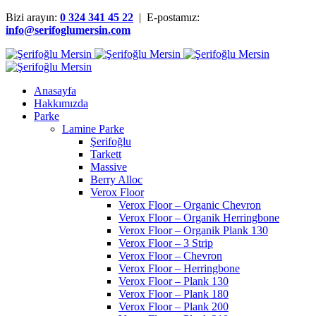
Bizi arayın:
0 324 341 45 22
| E-postamız:
info@serifoglumersin.com
Anasayfa
Hakkımızda
Parke
Lamine Parke
Şerifoğlu
Tarkett
Massive
Berry Alloc
Verox Floor
Verox Floor – Organic Chevron
Verox Floor – Organik Herringbone
Verox Floor – Organik Plank 130
Verox Floor – 3 Strip
Verox Floor – Chevron
Verox Floor – Herringbone
Verox Floor – Plank 130
Verox Floor – Plank 180
Verox Floor – Plank 200