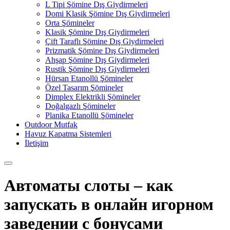
L Tipi Şömine Dış Giydirmeleri
Domi Klasik Şömine Dış Giydirmeleri
Orta Şömineler
Klasik Şömine Dış Giydirmeleri
Çift Taraflı Şömine Dış Giydirmeleri
Prizmatik Şömine Dış Giydirmeleri
Ahşap Şömine Dış Giydirmeleri
Rustik Şömine Dış Giydirmeleri
Hürsan Etanollü Şömineler
Özel Tasarım Şömineler
Dimplex Elektrikli Şömineler
Doğalgazlı Şömineler
Planika Etanollü Şömineler
Outdoor Mutfak
Havuz Kapatma Sistemleri
İletişim
Автоматы слоты – как
запускать в онлайн игорном
заведении с бонусами