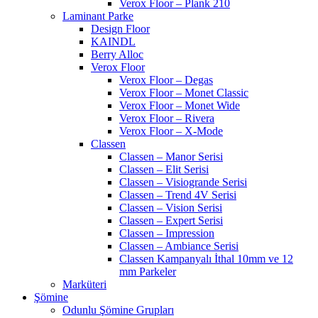
Verox Floor – Plank 210
Laminant Parke
Design Floor
KAINDL
Berry Alloc
Verox Floor
Verox Floor – Degas
Verox Floor – Monet Classic
Verox Floor – Monet Wide
Verox Floor – Rivera
Verox Floor – X-Mode
Classen
Classen – Manor Serisi
Classen – Elit Serisi
Classen – Visiogrande Serisi
Classen – Trend 4V Serisi
Classen – Vision Serisi
Classen – Expert Serisi
Classen – Impression
Classen – Ambiance Serisi
Classen Kampanyalı İthal 10mm ve 12
mm Parkeler
Marküteri
Şömine
Odunlu Şömine Grupları