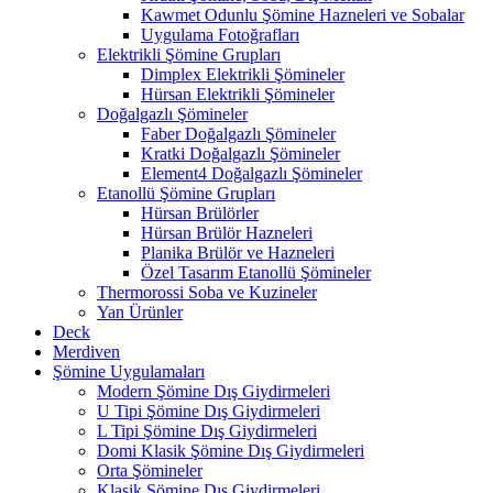
Kawmet Odunlu Şömine Hazneleri ve Sobalar
Uygulama Fotoğrafları
Elektrikli Şömine Grupları
Dimplex Elektrikli Şömineler
Hürsan Elektrikli Şömineler
Doğalgazlı Şömineler
Faber Doğalgazlı Şömineler
Kratki Doğalgazlı Şömineler
Element4 Doğalgazlı Şömineler
Etanollü Şömine Grupları
Hürsan Brülörler
Hürsan Brülör Hazneleri
Planika Brülör ve Hazneleri
Özel Tasarım Etanollü Şömineler
Thermorossi Soba ve Kuzineler
Yan Ürünler
Deck
Merdiven
Şömine Uygulamaları
Modern Şömine Dış Giydirmeleri
U Tipi Şömine Dış Giydirmeleri
L Tipi Şömine Dış Giydirmeleri
Domi Klasik Şömine Dış Giydirmeleri
Orta Şömineler
Klasik Şömine Dış Giydirmeleri