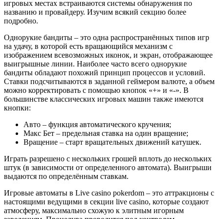
игровых местах встраиваются системы обнаружения по
названию и провайдеру. Изучим всякий секцию более
подробно.
Однорукие бандиты – это одна распространённых типов игр
на удачу, в которой есть вращающийся механизм с
изображением всевозможных иконок, и экран, отображающее
выигрышные линии. Наиболее часто всего однорукие
бандиты обладают похожий принцип процессов и условий.
Ставки подсчитываются в заданной геймером валюте, а объем
можно корректировать с помощью кнопок «+» и «-». В
большинстве классических игровых машин также имеются
кнопки:
Авто – функция автоматического кручения;
Макс Бет – предельная ставка на один вращение;
Вращение – старт вращательных движений катушек.
Играть разрешено с нескольких грошей вплоть до нескольких
штук (в зависимости от определенного автомата). Выигрыши
выдаются по определённым ставкам.
Игровые автоматы в Live casino pokerdom – это аттракционы с
настоящими ведущими в секции live casino, которые создают
атмосферу, максимально схожую к элитным игорным