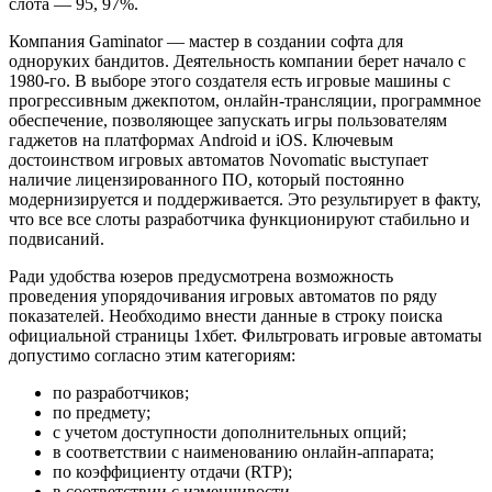
слота — 95, 97%.
Компания Gaminator — мастер в создании софта для
одноруких бандитов. Деятельность компании берет начало с
1980-го. В выборе этого создателя есть игровые машины с
прогрессивным джекпотом, онлайн-трансляции, программное
обеспечение, позволяющее запускать игры пользователям
гаджетов на платформах Android и iOS. Ключевым
достоинством игровых автоматов Novomatic выступает
наличие лицензированного ПО, который постоянно
модернизируется и поддерживается. Это результирует в факту,
что все все слоты разработчика функционируют стабильно и
подвисаний.
Ради удобства юзеров предусмотрена возможность
проведения упорядочивания игровых автоматов по ряду
показателей. Необходимо внести данные в строку поиска
официальной страницы 1хбет. Фильтровать игровые автоматы
допустимо согласно этим категориям:
по разработчиков;
по предмету;
с учетом доступности дополнительных опций;
в соответствии с наименованию онлайн-аппарата;
по коэффициенту отдачи (RTP);
в соответствии с изменчивости.