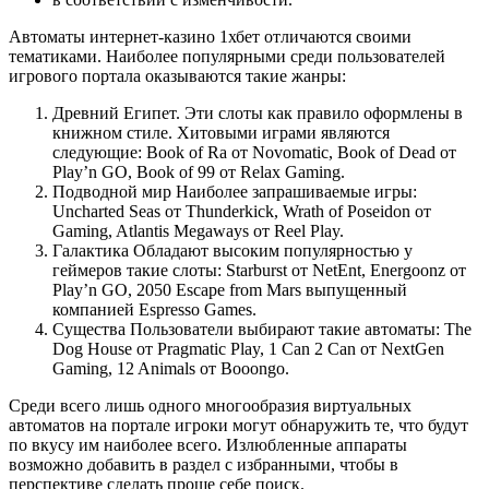
Автоматы интернет-казино 1хбет отличаются своими
тематиками. Наиболее популярными среди пользователей
игрового портала оказываются такие жанры:
Древний Египет. Эти слоты как правило оформлены в
книжном стиле. Хитовыми играми являются
следующие: Book of Ra от Novomatic, Book of Dead от
Play’n GO, Book of 99 от Relax Gaming.
Подводной мир Наиболее запрашиваемые игры:
Uncharted Seas от Thunderkick, Wrath of Poseidon от
Gaming, Atlantis Megaways от Reel Play.
Галактика Обладают высоким популярностью у
геймеров такие слоты: Starburst от NetEnt, Energoonz от
Play’n GO, 2050 Escape from Mars выпущенный
компанией Espresso Games.
Существа Пользователи выбирают такие автоматы: The
Dog House от Pragmatic Play, 1 Can 2 Can от NextGen
Gaming, 12 Animals от Booongo.
Среди всего лишь одного многообразия виртуальных
автоматов на портале игроки могут обнаружить те, что будут
по вкусу им наиболее всего. Излюбленные аппараты
возможно добавить в раздел с избранными, чтобы в
перспективе сделать проще себе поиск.