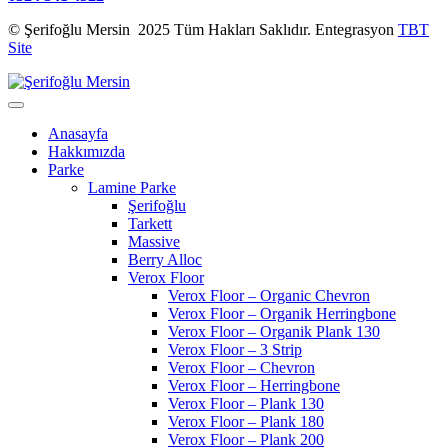
© Şerifoğlu Mersin 2025 Tüm Hakları Saklıdır. Entegrasyon
TBT
Site
Anasayfa
Hakkımızda
Parke
Lamine Parke
Şerifoğlu
Tarkett
Massive
Berry Alloc
Verox Floor
Verox Floor – Organic Chevron
Verox Floor – Organik Herringbone
Verox Floor – Organik Plank 130
Verox Floor – 3 Strip
Verox Floor – Chevron
Verox Floor – Herringbone
Verox Floor – Plank 130
Verox Floor – Plank 180
Verox Floor – Plank 200