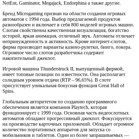
NetEnt, Gaminator, Megajack, Endorphina а также другие.
Бренд Microgaming признан на области создания игровых
автоматов с 1994 года. Выбор предлагаемой продуктов
разнообразен и включает в себя 800 моделей игровых машин.
Слотам свойственна качественная визуализация, богатство
историй, яркая анимация, отличный звук. Автоматы отличает
непринужденность и активность. Кроме интернет-слотов,
фирма производит варианты казино-рулетки, бингo, покера.
Огромное число слотов разработчика содержит
накопительный джекпот.
Игровой машина Thunderstruck II, выпущенный фирмой,
имеет топовые позиции по известности. Она располагает
солидным уровнем отдачи (RTP – 96,65%). В слоте
присутствует уникальная бонусная функция Great Hall of
Spins.
Глобальным авторитетом по созданию программного
обеспечения является компания Playtech, которая
функционирует с 1999 года. Основная часть видеослотных
автоматов обладают прогрессивный джекпот. Фокусируется
на производстве карточных приложений. Обладает огромное
количество портативных аппаратов для запуска со
мобильников и таблетов. Один из более запрашиваемых —