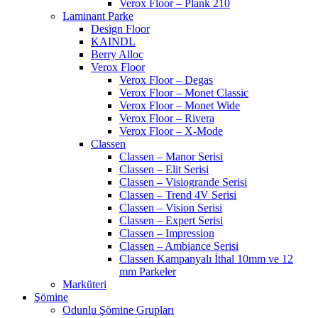
Verox Floor – Plank 210
Laminant Parke
Design Floor
KAINDL
Berry Alloc
Verox Floor
Verox Floor – Degas
Verox Floor – Monet Classic
Verox Floor – Monet Wide
Verox Floor – Rivera
Verox Floor – X-Mode
Classen
Classen – Manor Serisi
Classen – Elit Serisi
Classen – Visiogrande Serisi
Classen – Trend 4V Serisi
Classen – Vision Serisi
Classen – Expert Serisi
Classen – Impression
Classen – Ambiance Serisi
Classen Kampanyalı İthal 10mm ve 12
mm Parkeler
Marküteri
Şömine
Odunlu Şömine Grupları