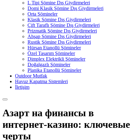
L Tipi Şömine Dış Giydirmeleri
Domi Klasik Şömine Dış Giydirmeleri
Orta Şömineler
Klasik Şömine Dış Giydirmeleri
Çift Taraflı Şömine Dış Giydirmeleri
Prizmatik Şömine Dış Giydirmeleri
Ahşap Şömine Dış Giydirmeleri
Rustik Şömine Dış Giydirmeleri
Hürsan Etanollü Şömineler
Özel Tasarım Şömineler
Dimplex Elektrikli Şömineler
Doğalgazlı Şömineler
Planika Etanollü Şömineler
Outdoor Mutfak
Havuz Kapatma Sistemleri
İletişim
Азарт на финансы в
интернет-казино: ключевые
черты