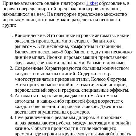
Привлекательность онлайн-платформы
1 xbet
обусловлена, в
первую очередь, широтой предложения игровых машин,
находящихся на нем. На платформе предложено множество
игровых машин, которые можно разделить на несколько
групп:
Канонические. Это обычные игровые автоматы, какие
оказались производными от старых «бандитов с
рычагом». Эти несложны, комфортны и стабильны.
Включают несколько–5 барабанов и одну или несколько
линий выплат. Иконки игровых машин представлены
фруктами, светилами, напитками, барами и другими.
Современные Характеризуются большим количеством
катушек и выплатных линий. Содержат экстра
многоступенчатые призовые этапы, Колесо Фортуны.
Этим присущи многослойные тематические истории,
первоклассный звук и графика, специальные эффекты.
Автоматы с нарастающим джекпотом. Автоматы
автоматы, в каких-либо призовой фонд возрастает с
каждой совершенной игроками ставкой. Джекпоты
достигают внушительных размеров.
Live развлечения с реальным дилером. В подобных
играх размываются рубежи между настоящим и онлайн
казино. События происходят в стиле настоящего
времени, где игроки и крупье могут взаимодействовать