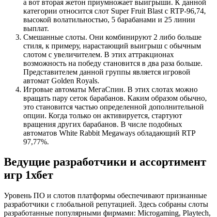
а вот вторая жетон приумножает выигрыши. К данной
категории относится слот Super Fruit Blast с RTP-96,74,
высокой волатильностью, 5 барабанами и 25 линии
выплат.
Смешанные слоты. Они комбинируют 2 либо больше
стиля, к примеру, нарастающий выигрыш с обычным
слотом с увеличителем. В этих аттракционах
возможность на победу становится в два раза больше.
Представителем данной группы является игровой
автомат Golden Royals.
Игровые автоматы МегаСпин. В этих слотах можно
вращать пару сеток барабанов. Каким образом обычно,
это становится частью определенной дополнительной
опции. Когда только он активируется, стартуют
вращения других барабанов. В числе подобных
автоматов White Rabbit Megaways обладающий RTP
97,77%.
Ведущие разработчики и ассортимент
игр 1хбет
Уровень ПО и слотов платформы обеспечивают признанные
разработчики с глобальной репутацией. Здесь собраны слоты
разработанные популярными фирмами: Microgaming, Playtech,