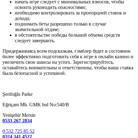
начать игре следует с минимальных взносов, чтобы
освоить руководить опасностями;
необходимо контролировать за пропорцией ставок и
дохода;
поднимать беты разрешено только в случае
значительной отдаче;
в обстоятельстве победы большой объема средств
следует завершить.
Придерживаясь всем подсказкам, гэмблер будет в состоянии
более эффективно подготовить себя к игре в онлайн казино и
увеличить свои шансы на успех. Зарегистрируйтесь,
оставайтесь внимательны и ответственны, чтобы ваша ставка
была безопасной и успешной.
Şerifoğlu Parke
Eğriçam Mh. GMK bul No:540/B
Yenişehir Mersin
0533 267 2834
0 532 725 85 52
0324 341 4522