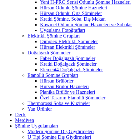
Yeni H-PRO Serisi Odunlu Şömine Hazneleri
Hürsan Odunlu Şömine Hazneleri
Hürsan Odunlu Orta Şömineler
Kratki Şömine, Soba, Dış Mekan
Kawmet Odunlu Şömine Hazneleri ve Sobalar
Uygulama Fotoğrafları
Elektrikli Şömine Grupları
Dimplex Elektrikli Şömineler
Hürsan Elektrikli Şömineler
Doğalgazlı Şömineler
Faber Doğalgazlı Şömineler
Kratki Doğalgazlı Şömineler
Element4 Doğalgazlı Şömineler
Etanollü Şömine Grupları
Hürsan Brülörler
Hürsan Brülör Hazneleri
Planika Brülör ve Hazneleri
Özel Tasarım Etanollü Şömineler
Thermorossi Soba ve Kuzineler
Yan Ürünler
Deck
Merdiven
Şömine Uygulamaları
Modern Şömine Dış Giydirmeleri
U Tipi Şömine Dış Giydirmeleri