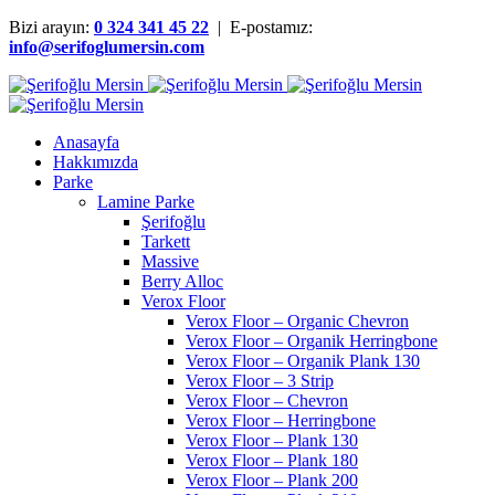
Bizi arayın:
0 324 341 45 22
| E-postamız:
info@serifoglumersin.com
Anasayfa
Hakkımızda
Parke
Lamine Parke
Şerifoğlu
Tarkett
Massive
Berry Alloc
Verox Floor
Verox Floor – Organic Chevron
Verox Floor – Organik Herringbone
Verox Floor – Organik Plank 130
Verox Floor – 3 Strip
Verox Floor – Chevron
Verox Floor – Herringbone
Verox Floor – Plank 130
Verox Floor – Plank 180
Verox Floor – Plank 200