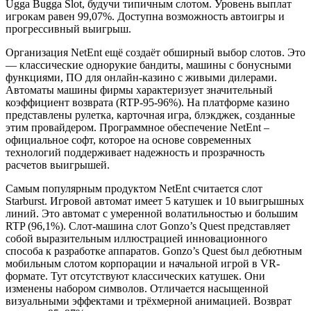
Ugga Bugga Slot, будучи типичным слотом. Уровень выплат
игрокам равен 99,07%. Доступна возможность автоигры и
прогрессивный выигрыш.
Организация NetEnt ещё создаёт обширный выбор слотов. Это
— классические однорукие бандиты, машины с бонусными
функциями, ПО для онлайн-казино с живыми дилерами.
Автоматы машины фирмы характеризует значительный
коэффициент возврата (RTP-95-96%). На платформе казино
представлены рулетка, карточная игра, блэкджек, созданные
этим провайдером. Программное обеспечение NetEnt –
официальное софт, которое на основе современных
технологий поддерживает надежность и прозрачность
расчетов выигрышей.
Самым популярным продуктом NetEnt считается слот
Starburst. Игровой автомат имеет 5 катушек и 10 выигрышных
линий. Это автомат с умеренной волатильностью и большим
RTP (96,1%). Слот-машина слот Gonzo’s Quest представляет
собой выразительным иллюстрацией инновационного
способа к разработке аппаратов. Gonzo’s Quest был дебютным
мобильным слотом корпорации и начальной игрой в VR-
формате. Тут отсутствуют классических катушек. Они
изменены набором символов. Отличается насыщенной
визуальными эффектами и трёхмерной анимацией. Возврат