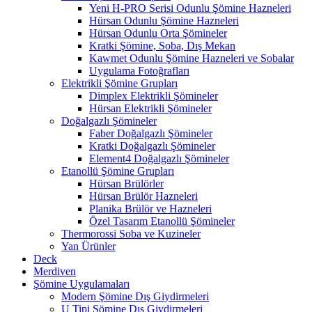
Yeni H-PRO Serisi Odunlu Şömine Hazneleri
Hürsan Odunlu Şömine Hazneleri
Hürsan Odunlu Orta Şömineler
Kratki Şömine, Soba, Dış Mekan
Kawmet Odunlu Şömine Hazneleri ve Sobalar
Uygulama Fotoğrafları
Elektrikli Şömine Grupları
Dimplex Elektrikli Şömineler
Hürsan Elektrikli Şömineler
Doğalgazlı Şömineler
Faber Doğalgazlı Şömineler
Kratki Doğalgazlı Şömineler
Element4 Doğalgazlı Şömineler
Etanollü Şömine Grupları
Hürsan Brülörler
Hürsan Brülör Hazneleri
Planika Brülör ve Hazneleri
Özel Tasarım Etanollü Şömineler
Thermorossi Soba ve Kuzineler
Yan Ürünler
Deck
Merdiven
Şömine Uygulamaları
Modern Şömine Dış Giydirmeleri
U Tipi Şömine Dış Giydirmeleri