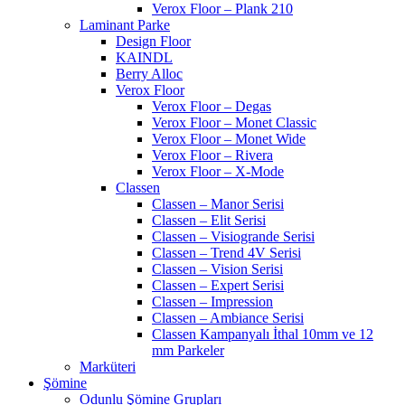
Verox Floor – Plank 210
Laminant Parke
Design Floor
KAINDL
Berry Alloc
Verox Floor
Verox Floor – Degas
Verox Floor – Monet Classic
Verox Floor – Monet Wide
Verox Floor – Rivera
Verox Floor – X-Mode
Classen
Classen – Manor Serisi
Classen – Elit Serisi
Classen – Visiogrande Serisi
Classen – Trend 4V Serisi
Classen – Vision Serisi
Classen – Expert Serisi
Classen – Impression
Classen – Ambiance Serisi
Classen Kampanyalı İthal 10mm ve 12
mm Parkeler
Marküteri
Şömine
Odunlu Şömine Grupları